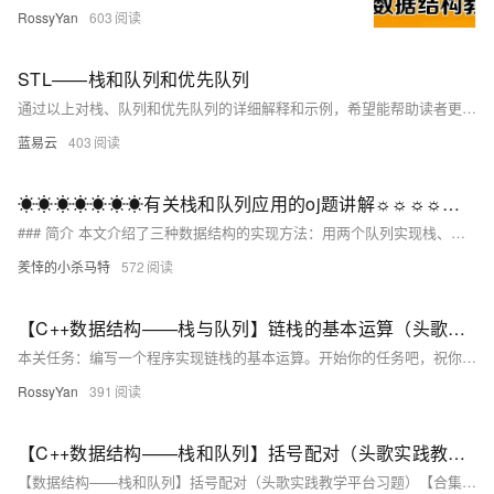
RossyYan
603
STL——栈和队列和优先队列
通过以上对栈、队列和优先队列的详细解释和示例，希望能帮助读者更好地理解和应用这些重要的数据结构。
蓝易云
403
☀☀☀☀☀☀☀有关栈和队列应用的oj题讲解☼☼☼☼☼☼☼
### 简介 本文介绍了三种数据结构的实现方法：用两个队列实现栈、用两个栈实现队列以及设计循环队列。具体思路如下： 1. **用两个队列实现栈**： - 插入元素时，选择非空队列进行插入。 - 移除栈顶元素时，将非空队列中的元素依次转移到另一个队列，直到只剩下一个元素，然后弹出该元素。 - 判空条件为两个队列均为空。 2. **用两个栈实现队列**： - 插入元素时，选择非空栈进行插入。 - 移除队首元素时，将非空栈中的元素依次转移到另一个栈，再将这些元素重新放回原栈以保持顺序。 - 判空条件为两个栈均为空。
羑悻的小杀马特
572
【C++数据结构——栈与队列】链栈的基本运算（头歌实践教学平台习题）【合集】
本关任务：编写一个程序实现链栈的基本运算。开始你的任务吧，祝你成功！​ 相关知识 初始化栈 销毁栈 判断栈是否为空 进栈 出栈 取栈顶元素 初始化栈 概念：初始化栈是为栈的使用做准备，包括分配内存空间（如果是动态分配）和设置栈的初始状态。栈有顺序栈和链式栈两种常见形式。对于顺序栈，通常需要定义一个数组来存储栈元素，并设置一个变量来记录栈顶位置；对于链式栈，需要定义节点结构，包含数据域和指针域，同时初始化栈顶指针。 示例（顺序栈）： 以下是一个简单的顺序栈初始化示例，假设用C语言实现，栈中存储整数，最大
RossyYan
391
【C++数据结构——栈和队列】括号配对（头歌实践教学平台习题）【合集】
【数据结构——栈和队列】括号配对（头歌实践教学平台习题）【合集】（1）遇到左括号：进栈Push()（2）遇到右括号：若栈顶元素为左括号，则出栈Pop()；否则返回false。（3）当遍历表达式结束，且栈为空时，则返回true，否则返回false。本关任务：编写一个程序利用栈判断左、右圆括号是否配对。为了完成本关任务，你需要掌握：栈对括号的处理。（1）遇到左括号：进栈Push()开始你的任务吧，祝你成功！测试输入：(()))