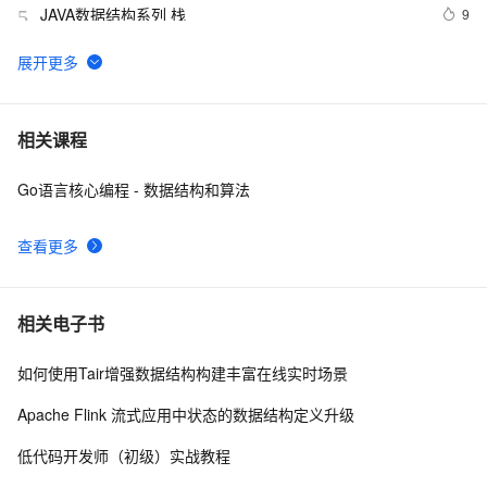
JAVA数据结构系列 栈
9
5
设计一个只能在堆上或栈上实例化的类
4
6
数据结构与算法分析-分离链接散列表的实现
1
7
相关课程
Go语言核心编程 - 数据结构和算法
【数据结构进阶】AVL树深度剖析 + 实现（附源码）
8
8
查看更多
数据结构与算法之八皇后问题
4
9
Android开发之那些好用的数据结构与API(三)
6
10
相关电子书
如何使用Tair增强数据结构构建丰富在线实时场景
Apache Flink 流式应用中状态的数据结构定义升级
低代码开发师（初级）实战教程