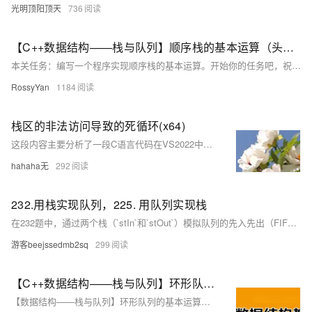
光明顶阳顶天
736
【C++数据结构——栈与队列】顺序栈的基本运算（头歌实践教学平台习题）【合集】
本关任务：编写一个程序实现顺序栈的基本运算。开始你的任务吧，祝你成功！​ 相关知识 初始化栈 销毁栈 判断栈是否为空 进栈 出栈 取栈顶元素 1.初始化栈 概念：初始化栈是为栈的使用做准备，包括分配内存空间（如果是动态分配）和设置栈的初始状态。栈有顺序栈和链式栈两种常见形式。对于顺序栈，通常需要定义一个数组来存储栈元素，并设置一个变量来记录栈顶位置；对于链式栈，需要定义节点结构，包含数据域和指针域，同时初始化栈顶指针。 示例（顺序栈）： 以下是一个简单的顺序栈初始化示例，假设用C语言实现，栈中存储
RossyYan
1184
栈区的非法访问导致的死循环(x64)
这段内容主要分析了一段C语言代码在VS2022中形成死循环的原因，涉及栈区内存布局和数组越界问题。代码中`arr[15]`越界访问，修改了变量`i`的值，导致`for`循环条件始终为真，形成死循环。原因是VS2022栈区从低地址到高地址分配内存，`arr`数组与`i`相邻，`arr[15]`恰好覆盖`i`的地址。而在VS2019中，栈区先分配高地址再分配低地址，因此相同代码表现不同。这说明编译器对栈区内存分配顺序的实现差异会导致程序行为不一致，需避免数组越界以确保代码健壮性。
hahaha无
292
232.用栈实现队列，225. 用队列实现栈
在232题中，通过两个栈（`stIn`和`stOut`）模拟队列的先入先出（FIFO）行为。`push`操作将元素压入`stIn`，`pop`和`peek`操作则通过将`stIn`的元素转移到`stOut`来实现队列的顺序访问。 225题则是利用单个队列（`que`）模拟栈的后入先出（LIFO）特性。通过多次调整队列头部元素的位置，确保弹出顺序符合栈的要求。`top`操作直接返回队列尾部元素，`empty`判断队列是否为空。 两题均仅使用基础数据结构操作，展示了栈与队列之间的转换逻辑。
游客beejssedmb2sq
299
【C++数据结构——栈与队列】环形队列的基本运算（头歌实践教学平台习题）【合集】
【数据结构——栈与队列】环形队列的基本运算（头歌实践教学平台习题）【合集】初始化队列、销毁队列、判断队列是否为空、进队列、出队列等。本关任务：编写一个程序实现环形队列的基本运算。(6)出队列序列:yzopq2*(5)依次进队列元素:opq2*(6)出队列序列:bcdef。(2)依次进队列元素:abc。(5)依次进队列元素:def。(2)依次进队列元素:xyz。开始你的任务吧，祝你成功！(4)出队一个元素a。(4)出队一个元素x。