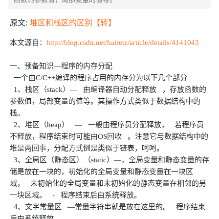
原文:
堆区和栈区的区别【转】
本文源自：
http://blog.csdn.net/hairetz/article/details/4141043
一、预备知识—程序的内存分配
一个由C/C++编译的程序占用的内存分为以下几个部分
1、栈区（stack）— 由编译器自动分配释放 ，存放函数的
参数值，局部变量的值等。其操作方式类似于数据结构中的
栈。
2、堆区（heap） — 一般由程序员分配释放， 若程序员
不释放，程序结束时可能由OS回收 。注意它与数据结构中的
堆是两回事，分配方式倒是类似于链表，呵呵。
3、全局区（静态区）（static）—，全局变量和静态变量的存
储是放在一块的，初始化的全局变量和静态变量在一块区
域， 未初始化的全局变量和未初始化的静态变量在相邻的另
一块区域。 - 程序结束后由系统释放。
4、文字常量区 —常量字符串就是放在这里的。 程序结束
后由系统释放