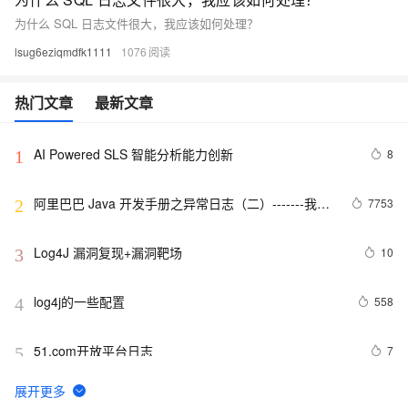
为什么 SQL 日志文件很大，我应该如何处理？
lsug6eziqmdfk1111
1076
热门文章
最新文章
AI Powered SLS 智能分析能力创新
8
1
阿里巴巴 Java 开发手册之异常日志（二）-------我的
7753
2
经验
Log4J 漏洞复现+漏洞靶场
10
3
log4j的一些配置
558
4
51.com开放平台日志
7
5
SLS新版告警入门-旧版告警升级
5
6