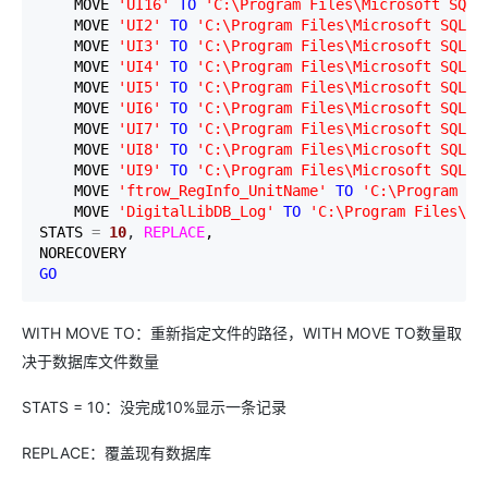
    MOVE 
'
UI16
'
TO
'
C:\Program Files\Microsoft SQL 
    MOVE 
'
UI2
'
TO
'
C:\Program Files\Microsoft SQL S
    MOVE 
'
UI3
'
TO
'
C:\Program Files\Microsoft SQL S
    MOVE 
'
UI4
'
TO
'
C:\Program Files\Microsoft SQL S
    MOVE 
'
UI5
'
TO
'
C:\Program Files\Microsoft SQL S
    MOVE 
'
UI6
'
TO
'
C:\Program Files\Microsoft SQL S
    MOVE 
'
UI7
'
TO
'
C:\Program Files\Microsoft SQL S
    MOVE 
'
UI8
'
TO
'
C:\Program Files\Microsoft SQL S
    MOVE 
'
UI9
'
TO
'
C:\Program Files\Microsoft SQL S
    MOVE 
'
ftrow_RegInfo_UnitName
'
TO
'
C:\Program Fi
    MOVE 
'
DigitalLibDB_Log
'
TO
'
C:\Program Files\Mi
STATS 
=
10
, 
REPLACE
, 

GO
WITH MOVE TO：重新指定文件的路径，WITH MOVE TO数量取
决于数据库文件数量
STATS = 10：没完成10%显示一条记录
REPLACE：覆盖现有数据库