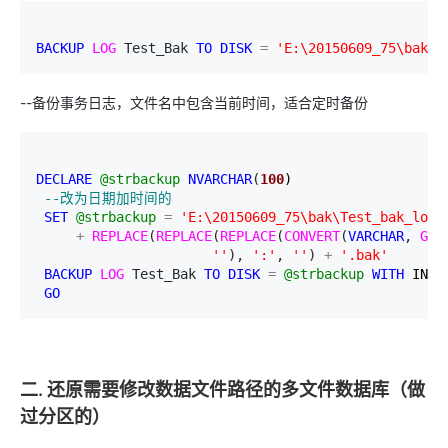
BACKUP
LOG
 Test_Bak 
TO
DISK
=
'
E:\20150609_75\bak\T
--备份事务日志，文件名中包含当前时间，适合定时备份
DECLARE
@strbackup
NVARCHAR
(
100
)

--
改为日期加时间的
SET
@strbackup
=
'
E:\20150609_75\bak\Test_bak_log_
+
REPLACE
(
REPLACE
(
REPLACE
(
CONVERT
(
VARCHAR
, 
GET
''
), 
'
:
'
, 
''
) 
+
'
.bak
'
BACKUP
LOG
 Test_Bak 
TO
DISK
=
@strbackup
WITH
 INIT;
GO
二. 还原需要修改数据文件路径的多文件数据库（做
过分区的）