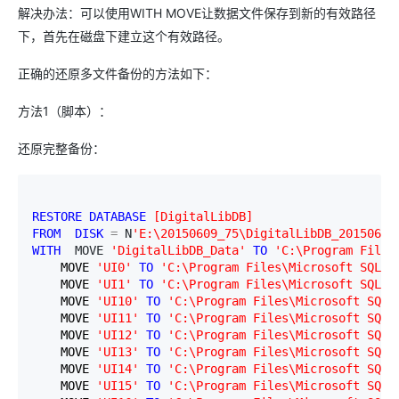
解决办法：可以使用WITH MOVE让数据文件保存到新的有效路径
下，首先在磁盘下建立这个有效路径。
正确的还原多文件备份的方法如下：
方法1（脚本）：
还原完整备份：
RESTORE
DATABASE
[
DigitalLibDB
]
FROM
DISK
=
 N
'
E:\20150609_75\DigitalLibDB_20150609
WITH
  MOVE 
'
DigitalLibDB_Data
'
TO
'
C:\Program Files
    MOVE 
'
UI0
'
TO
'
C:\Program Files\Microsoft SQ
    MOVE 
'
UI1
'
TO
'
C:\Program Files\Microsoft SQL S
    MOVE 
'
UI10
'
TO
'
C:\Program Files\Microsoft SQL 
    MOVE 
'
UI11
'
TO
'
C:\Program Files\Microsoft SQL 
    MOVE 
'
UI12
'
TO
'
C:\Program Files\Microsoft SQL 
    MOVE 
'
UI13
'
TO
'
C:\Program Files\Microsoft SQL 
    MOVE 
'
UI14
'
TO
'
C:\Program Files\Microsoft SQL 
    MOVE 
'
UI15
'
TO
'
C:\Program Files\Microsoft SQL 