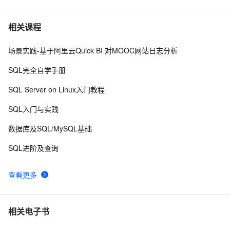
图解MySQL【日志】——Redo Log
12
7
相关课程
场景实践-基于阿里云Quick BI 对MOOC网站日志分析
Artifact SSMTest:war exploded: Error during artifact 
8
8
deployment. See server log for details.
SQL完全自学手册
python 技术篇-logging模块的日志定期清理设置，自动清
3
9
SQL Server on Linux入门教程
理上个月的日志实例演示
Windows Phone 实用开发技巧（24）：上传日志
7
10
SQL入门与实践
数据库及SQL/MySQL基础
SQL进阶及查询
查看更多
相关电子书