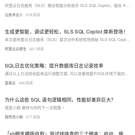
阿里云日志服务（SLS）推出智能分析助手 SLS SQL Copilot，融合 AI 技术与日志分析最佳实践，将自然语言转换为 SQL 查询，降低使用门槛，提升查询效率。其具备原生集成、智能语义理解与高效执行能力，助力用户快速洞察日志数据价值，实现智能化日志分析新体验。
云技术达人
678
生成更智能，调试更轻松，SLS SQL Copilot 焕新登场！
本文是阿里云日志服务（SLS）首次对外系统性地揭秘 SLS SQL Copilot 背后的产品理念、架构设计与核心技术积淀。我们将带你深入了解，这一智能分析助手如何从用户真实需求出发，融合前沿 AI 能力与 SLS 十余年日志分析最佳实践，打造出面向未来的智能化日志分析体验。
阿里云云原生
821
SQL日志优化策略：提升数据库日志记录效率
通过以上方法结合起来运行调整方案, 可以显著地提升SQL环境下面向各种搜索引擎服务平台所需要满足标准条件下之数据库登记作业流程综合表现; 同时还能确保系统稳健运行并满越用户体验预期目标.
蓝易云
446
为什么这些 SQL 语句逻辑相同，性能却差异巨大？
我是小假 期待与你的下一次相遇 ~
程序员小假
377
「sh脚步模版自取」测试线排查的三个脚本：启动、停止、重启、日志保存