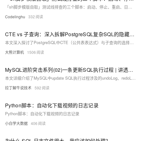
「sh脚步模版自取」测试线排查的三个脚本：启动、停止、重启、日志保存
Codelinghu
332
CTE vs 子查询：深入拆解PostgreSQL复杂SQL的隐藏性能差异
本文深入探讨了PostgreSQL中CTE（公共表表达式）与子查询的选择对SQL性能的影响。通过分析两者底层机制，揭示CTE的物化特性及子查询的优化融合优势，并结合多场景案例对比执行效率。最终给出决策指南，帮助开发者根据数据量、引用次数和复杂度选择最优方案，同时提供高级优化技巧和版本演进建议，助力SQL性能调优。
大熊计算机
1506
MySQL进阶突击系列(02)一条更新SQL执行过程 | 讲透undoLog、redoLog、binLog日志三宝
本文详细介绍了MySQL中update SQL执行过程涉及的undoLog、redoLog和binLog三种日志的作用及其工作原理，包括它们如何确保数据的一致性和完整性，以及在事务提交过程中各自的角色。同时，文章还探讨了这些日志在故障恢复中的重要性，强调了合理配置相关参数对于提高系统稳定性的必要性。
拉丁解牛说技术
592
Python脚本：自动化下载视频的日志记录
Python脚本：自动化下载视频的日志记录
小白学大数据
406
为什么 SQL 日志文件很大，我应该如何处理？