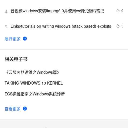
音视频windows安装ffmpeg6.0并使用vs调试源码笔记
9
4
Links/tutorials on writing windows (stack based) exploits
5
5
windows解决SpringBoot启动时：APPLICATION 
10
6
FAILED TO START
腾讯START云游戏开启不限量测试，支持MacOS和
4
7
相关电子书
Windows
《云服务器运维之Windows篇》
《101 Windows Phone 7 Apps》读书笔记-
3
8
PASSWORDS & SECRETS
TAKING WINDOWS 10 KERNEL
背水一战 Windows 10 (48) - 控件（集合类）: 
631
9
ECS运维指南之Windows系统诊断
FlipView
Windows Phone开发（4）：框架和页
711
10
查看更多