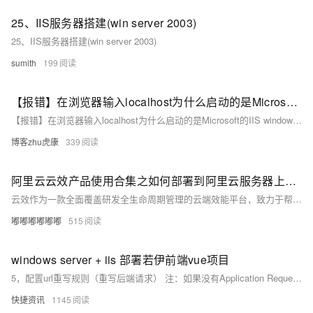
25、IIS服务器搭建(win server 2003)
25、IIS服务器搭建(win server 2003)
sumith
199
【报错】在浏览器输入localhost为什么启动的是Microsoft的IIS windows首页？
【报错】在浏览器输入localhost为什么启动的是Microsoft的IIS windows首页？
博客zhu虎康
339
阿里云云效产品使用合集之如何部署到阿里云服务器上的 Windows Server 上的 IIS
云效作为一款全面覆盖研发全生命周期管理的云端效能平台，致力于帮助企业实现高效协同、敏捷研发和持续交付。本合集收集整理了用户在使用云效过程中遇到的常见问题，问题涉及项目创建与管理、需求规划与迭代、代码托管与版本控制、自动化测试、持续集成与发布等方面。
嘟嘟嘟嘟嘟嘟
515
windows server + iis 部署若伊前端vue项目
5，配置url重写规则（重写后端请求） 注：如果没有Application Request Routing Cachefourcloudbdueclaim和URL重写，则是第二部的那两个插件没装上 打开iis，点击计算机->点击Application Request Routing Cache -> 打开功能
快捷资讯
1145