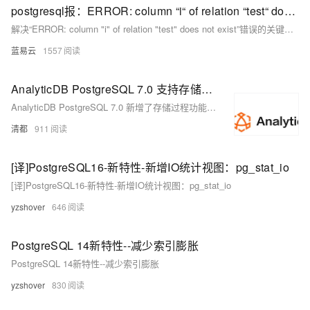
postgresql报：ERROR: column “i“ of relation “test“ does not exist LINE 1: UPDATE怎么解决？
解决“ERROR: column "i" of relation "test" does not exist”错误的关键在于核实列名的准确性，修正更新语句，确保列名的引用正确无误，并考虑到任何可能影响列名引用的表别名、大小写、特殊字符或动态SQL生成等因素。通过上述步骤，你应该能有效定位并解决问题，保证SQL语句的正确执行。
蓝易云
1557
AnalyticDB PostgreSQL 7.0 支持存储过程（CREATE PROCEDURE）特性
AnalyticDB PostgreSQL 7.0 新增了存储过程功能的支持，让用户在使用ADB PG时能够更方便高效地开发业务，并能够更好地兼容Oracle等传统数仓的业务。
清都
911
[译]PostgreSQL16-新特性-新增IO统计视图：pg_stat_io
[译]PostgreSQL16-新特性-新增IO统计视图：pg_stat_io
yzshover
646
PostgreSQL 14新特性--减少索引膨胀
PostgreSQL 14新特性--减少索引膨胀
yzshover
830