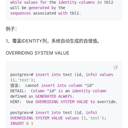
while
values
for
 the 
identity
columns
in
 tbl2 
will be 
generated
by
sequences
 associated 
with
例子：
1、覆盖IDENTITY列，系统自动生成的自增值。
OVERRIDING SYSTEM VALUE
postgres=# 
insert
into
 test (id, 
info
) 
values
(
1
,
'test'
);  

错误:  cannot 
insert
into
column
 "id"  

DETAIL:  
Column
 "id" 
is
 an 
identity
column
defined 
as
GENERATED
ALWAYS
.  

HINT:  Use 
OVERRIDING
SYSTEM
VALUE
to
 override.  

postgres=# 
insert
into
 test (id, 
info
) 
OVERRIDING
SYSTEM
VALUE
values
 (
1
,
'test'
INSERT
0
1