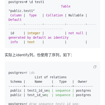
postgres=# \d test1  

Table
"public.test1"  

Column
 |  
Type
   | 
Collation
 | Nullable |      
Default
--------+---------+-----------+----------+-----
-----------------------------  
 id     | 
integer
 |           | 
not
null
 | 
generated
by
default
as
identity
info
   | 
text
实际上identify列，也使用了序列，如下：
postgres=
# \ds  
              List of relations  

 Schema |     Name     |   Type   |  Owner     

--------+--------------+----------+----------  

 public | test1_id_se
q | sequence |
 postgres  

 public | test_id_se
q  | sequence |
 postgres  

postgres=
# drop sequence test1_id_seq;  