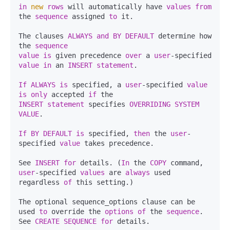
in
new
rows
 will automatically have 
values
from
the 
sequence
 assigned 
to
 it.  

The clauses 
ALWAYS
and
BY
DEFAULT
 determine how 
the 
sequence
value
is
 given precedence 
over
 a 
user
-specified 
value
in
 an 
INSERT
statement
.   

If
ALWAYS
is
 specified, a 
user
-specified 
value
is
only
 accepted 
if
INSERT
statement
 specifies 
OVERRIDING
SYSTEM
VALUE
.   

If
BY
DEFAULT
is
 specified, 
then
 the 
user
-
specified 
value
 takes precedence.   

See 
INSERT
for
 details. (
In
 the 
COPY
 command, 
user
-specified 
values
 are 
always
 used 
regardless 
of
 this setting.)  

The optional sequence_options clause can be 
used 
to
 override the 
options
of
 the 
sequence
.   

See 
CREATE
SEQUENCE
for