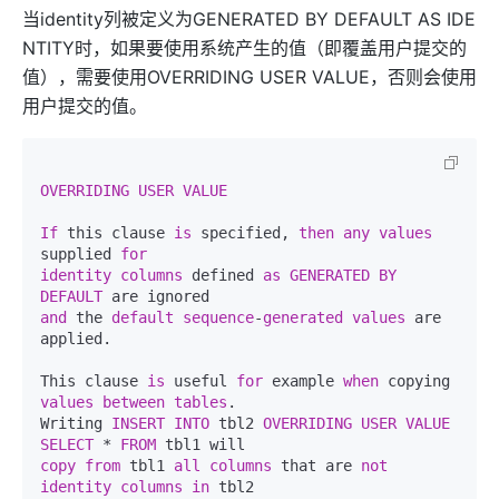
当identity列被定义为GENERATED BY DEFAULT AS IDE
NTITY时，如果要使用系统产生的值（即覆盖用户提交的
值），需要使用OVERRIDING USER VALUE，否则会使用
用户提交的值。
OVERRIDING
USER
VALUE
If
 this clause 
is
 specified, 
then
any
values
supplied 
for
identity
columns
 defined 
as
GENERATED
BY
DEFAULT
and
 the 
default
sequence
-
generated
values
 are 
applied.  

This clause 
is
 useful 
for
 example 
when
 copying 
values
between
tables
.   

Writing 
INSERT
INTO
 tbl2 
OVERRIDING
USER
VALUE
SELECT
 * 
FROM
copy
from
 tbl1 
all
columns
 that are 
not
identity
columns
in