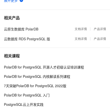
PostgreSQL 触发器用法详解 - 1
21129
6
时序数据库分析 - TimescaleDB时序数据库介绍
20225
7
相关产品
云原生数据库 PolarDB
PostgreSQL 与基友们的故事之 - Redis (无限缓存,
文档详情
产品详情
18586
8
实时标签...)
云数据库 RDS PostgreSQL 版
文档详情
产品详情
关于MongoDB Sharding，你应该知道的
16815
9
相关课程
Greenplum 表空间和filespace的用法
15995
10
PolarDB for PostgreSQL 开源人才初级认证培训课程
PolarDB for PostgreSQL 内核解读系列课程
7天突破PolarDB for PostgreSQL 2022版
PolarDB for PostgreSQL 入门
PostgreSQL云上开发实践