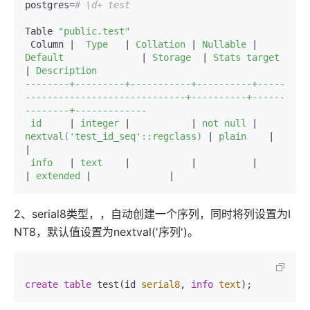
postgres=
# \d+ test  
Table 
"public.test"
 Column |
  Type   
|
 Collation 
|
 Nullable 
|
Default              
|
 Storage  
|
 Stats target 
|
 Description   

--------+---------+-----------+----------+-----
-----------------------------+----------+------
--------+-------------  

 id     
|
 integer 
|
|
 not null 
|
nextval('test_id_seq'::regclass) 
|
 plain    
|
|
 info   
|
 text    
|
|
|
|
 extended 
|
|
2、serial8类型，，自动创建一个序列，同时将列设置为I
NT8，默认值设置为nextval('序列')。
create
table
 test(id 
serial8
, 
info
text