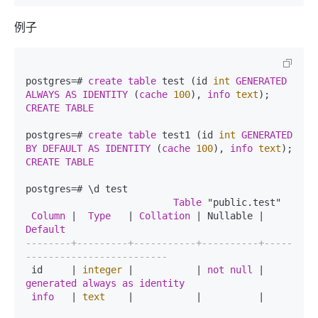
例子
postgres=# 
create
table
 test (id 
int
GENERATED
ALWAYS
AS
IDENTITY
 (
cache
100
), 
info
text
CREATE
TABLE
postgres=# 
create
table
 test1 (id 
int
GENERATED
BY
DEFAULT
AS
IDENTITY
 (
cache
100
), 
info
text
CREATE
TABLE
postgres=# \d test  

Table
 "public.test"  

Column
 |  
Type
   | 
Collation
 | Nullable |       
Default
--------+---------+-----------+----------+-----
-------------------------  
 id     | 
integer
 |           | 
not
null
 | 
generated
always
as
identity
info
   | 
text
    |           |          |   
