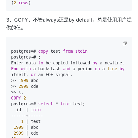
(
2
rows
3、COPY，不管always还是by default，总是使用用户提
供的值。
postgres=# 
copy
 test 
from stdin
postgres-# ;  

Enter data 
to
 be copied followed 
by
End
with
 a backslash 
and
 a period 
on
 a 
line
by
itself, 
or
 an EOF signal.  

>> 
1999
 abc  

>> 
2999
 cde      

COPY
2
postgres=# 
select
 * 
from
 test;  

  id  | 
info
------+------  
1
 | test  

1999
 | abc  

2999
 | cde  
