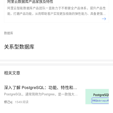
阿里云数据库产品家族及特性
阿里云智能数据库产品团队一直致力于不断健全产品体系，提升产品性
能，打磨产品功能，从而帮助客户实现更加极致的弹性能力、具备更强的
扩展能力、并利用云设施进一步降低企业成本。以云原生+分布式为核心
技术抓手，打造以自研的在线事务型(OLTP)数据库Polar DB和在线分析型
(OLAP)数据库Analytic DB为代表的新一代企业级云原生数据库产品体
数据库
系， 结合NoSQL数据库、数据库生态工具、云原生智能化数据库管控平
台，为阿里巴巴经济体以及各个行业的企业客户和开发者提供从公共云到
关系型数据库
混合云再到私有云的完整解决方案，提供基于云基础设施进行数据从处
理、到存储、再到计算与分析的一体化解决方案。本节课带你了解阿里云
数据库产品家族及特性。
相关文章
深入了解 PostgreSQL：功能、特性和部署
PostgreSQL，通常简称为Postgres，是一款强大且开源的关系型数据库管理系统（RDBMS），它在数据存储和处理方面提供了广泛的功能和灵活性。本文将详细介绍 PostgreSQL 的功能、特性以及如何部署和使用它。
修己xj
1549