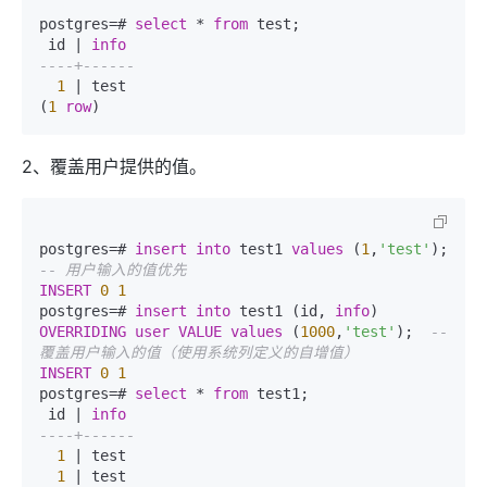
postgres=# 
select
 * 
from
 test;  

 id | 
info
----+------  
1
 | test  

(
1
row
2、覆盖用户提供的值。
postgres=# 
insert
into
 test1 
values
 (
1
,
'test'
);  
-- 用户输入的值优先  
INSERT
0
1
postgres=# 
insert
into
 test1 (id, 
info
) 
OVERRIDING
user
VALUE
values
 (
1000
,
'test'
);  
-- 
覆盖用户输入的值（使用系统列定义的自增值）  
INSERT
0
1
postgres=# 
select
 * 
from
 test1;  

 id | 
info
----+------  
1
 | test  

1
 | test  
