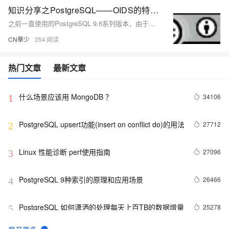
知识分享之PostgreSQL——OIDS的特性与新版本去除SQL
之前一直使用的PostgreSQL 9.6系列版本，由于官方不再维护了，就准备换成最新稳定版本的，查看了一下官方版本说明，发现13系列版本是目前稳定性较好的版本，于是兴冲冲的更换了过来，但随之而来的就是一些新特性，其中就比如表中的OID字段，这个字段是对象标识符，之前能用于行标记，现在发现只有表才具有这个隐藏字段，行数据没有这个支持了，于是就需要将老版本的表进行关闭掉这个字段。下面我们就开始关闭之旅。
CN華少
354
热门文章
最新文章
什么场景应该用 MongoDB ？
34106
1
PostgreSQL upsert功能(insert on conflict do)的用法
27712
2
Linux 性能诊断 perf使用指南
27096
3
PostgreSQL 9种索引的原理和应用场景
26466
4
PostgreSQL 如何潇洒的处理每天上百TB的数据增量
25278
5