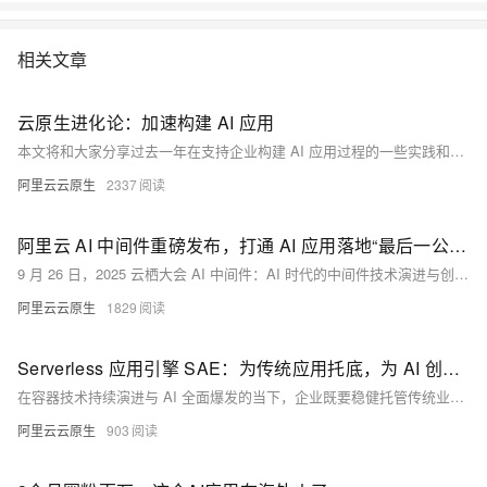
相关文章
云原生进化论：加速构建 AI 应用
本文将和大家分享过去一年在支持企业构建 AI 应用过程的一些实践和思考。
阿里云云原生
2337
阿里云 AI 中间件重磅发布，打通 AI 应用落地“最后一公里”
9 月 26 日，2025 云栖大会 AI 中间件：AI 时代的中间件技术演进与创新实践论坛上，阿里云智能集团资深技术专家林清山发表主题演讲《未来已来：下一代 AI 中间件重磅发布，解锁 AI 应用架构新范式》，重磅发布阿里云 AI 中间件，提供面向分布式多 Agent 架构的基座，包括：AgentScope-Java（兼容 Spring AI Alibaba 生态），AI MQ（基于Apache RocketMQ 的 AI 能力升级），AI 网关 Higress，AI 注册与配置中心 Nacos，以及覆盖模型与算力的 AI 可观测体系。
阿里云云原生
1829
Serverless 应用引擎 SAE：为传统应用托底，为 AI 创新加速
在容器技术持续演进与 AI 全面爆发的当下，企业既要稳健托管传统业务，又要高效落地 AI 创新，如何在复杂的基础设施与频繁的版本变化中保持敏捷、稳定与低成本，成了所有技术团队的共同挑战。阿里云 Serverless 应用引擎（SAE）正是为应对这一时代挑战而生的破局者，SAE 以“免运维、强稳定、极致降本”为核心，通过一站式的应用级托管能力，同时支撑传统应用与 AI 应用，让企业把更多精力投入到业务创新。
阿里云云原生
903