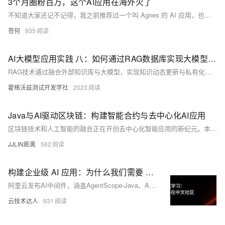
3个月圈粉百万，这个AI应用在海外火了
不知道大家还记不记得，我之前推荐过一个叫 Agnes 的 AI 应用，也是当时在 WAIC 了解到的。
苍何
935
AI大模型应用实践 八：如何通过RAG数据库实现大模型的私有化定制与优化
RAG技术通过融合外部知识库与大模型，实现知识动态更新与私有化定制，解决大模型知识固化、幻觉及数据安全难题。本文详解RAG原理、数据库选型（向量库、图库、知识图谱、混合架构）及应用场景，助力企业高效构建安全、可解释的智能系统。
霍格沃兹测试开发学社
2023
Java与AI驱动区块链：构建智能合约与去中心化AI应用
区块链技术和人工智能的融合正在开创去中心化智能应用的新纪元。本文深入探讨如何使用Java构建AI驱动的区块链应用，涵盖智能合约开发、去中心化AI模型训练与推理、数据隐私保护以及通证经济激励等核心主题。我们将完整展示从区块链基础集成、智能合约编写、AI模型上链到去中心化应用（DApp）开发的全流程，为构建下一代可信、透明的智能去中心化系统提供完整技术方案。
JJLIN距离
562
构建企业级 AI 应用：为什么我们需要 AI 中间件？
阿里云发布AI中间件，涵盖AgentScope-Java、AI MQ、Higress、Nacos及可观测体系，全面开源核心技术，助力企业构建分布式多Agent架构，推动AI原生应用规模化落地。
云技术达人
931