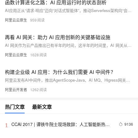
函数计算进化之路：AI 应用运行时的状态剖析
AI应用正从“请求-响应”迈向“对话式智能体”，推动Serverless架构向“会话原生”演进。阿里云函数计算引领云上 AI 应用 Serverless 运行时技术创新，实现性能、隔离与成本平衡，开启Serverless AI新范式。
阿里云云原生
959
再看 AI 网关：助力 AI 应用创新的关键基础设施
AI 网关作为云产品推出已有半年的时间，这半年的时间里，AI 网关从内核到外在都进行了大量的进化，本文将从 AI 网关的诞生、AI 网关的产品能力、AI 网关的开放生态，以及新推出的 Serverless 版，对其进行一个全面的介绍，期望对正在进行 AI 应用落地的朋友，在 AI 基础设施选型方面提供一些参考。
阿里云云原生
1628
构建企业级 AI 应用：为什么我们需要 AI 中间件？
阿里云发布AI中间件，推出AgentScope-Java、AI MQ、Higress网关、Nacos注册中心及可观测体系，全面开源核心技术，构建分布式多Agent架构基座，助力企业级AI应用规模化落地，推动AI原生应用进入新范式。
阿里云开发者
1262
热门文章
最新文章
CCAI 2017 | 谭铁牛院士现场致辞：人工智能新热潮
9136
1
下要保持清醒头脑，设定科学的目标