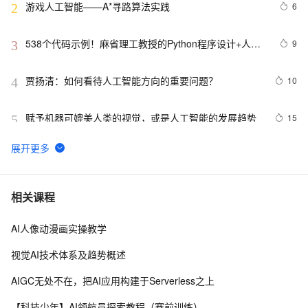
游戏人工智能——A*寻路算法实践
6
2
538个代码示例！麻省理工教授的Python程序设计+人工
9
3
智能案例实践
贾扬清：如何看待人工智能方向的重要问题？
10
4
赋予机器可媲美人类的视觉，或是人工智能的发展趋势
15
5
软件测试/人工智能|解决Selenium中的异常问题：“error 
5
6
sending request for url”
人工智能在医学领域的应用
5
7
相关课程
AI人像动漫画实操教学
云计算人工智能服务（阿里）|学习笔记
15
8
视觉AI技术体系及趋势概述
人工智能赋能电商服务升级
17
9
AIGC无处不在，把AI应用构建于Serverless之上
朱啸虎：教育、企业应用和人工智能是资本寒冬的“吉祥
3
10
【科技少年】AI领航员探索教程（赛前训练）