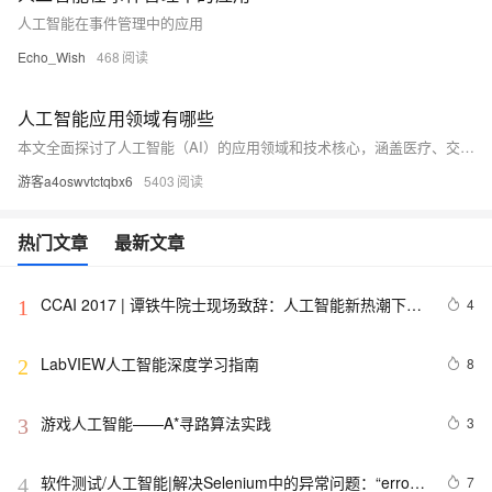
人工智能在事件管理中的应用
Echo_Wish
468
人工智能应用领域有哪些
本文全面探讨了人工智能（AI）的应用领域和技术核心，涵盖医疗、交通、金融、教育、制造、零售等多个行业，并分析了AI技术的局限性及规避策略。同时，介绍了生成式人工智能认证项目的意义与展望。尽管AI发展面临数据依赖和算法可解释性等问题，但通过优化策略和经验验证，可推动其健康发展。未来，AI将在更多领域发挥重要作用，助力社会进步。
游客a4oswvtctqbx6
5403
热门文章
最新文章
CCAI 2017 | 谭铁牛院士现场致辞：人工智能新热潮下要
4
1
保持清醒头脑，设定科学的目标
LabVIEW人工智能深度学习指南
8
2
游戏人工智能——A*寻路算法实践
3
3
软件测试/人工智能|解决Selenium中的异常问题：“error 
7
4