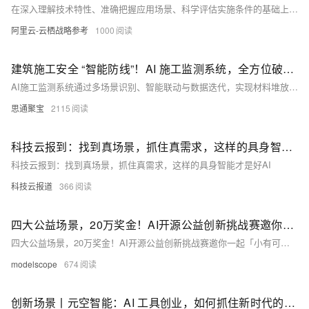
在深入理解技术特性、准确把握应用场景、科学评估实施条件的基础上，企业才能制定出符合自身实际的战略。
阿里云-云栖战略参考
1000
建筑施工安全 “智能防线”！AI 施工监测系统，全方位破解多场景隐患难题
AI施工监测系统通过多场景识别、智能联动与数据迭代，实现材料堆放、安全通道、用电、大型设备及人员行为的全场景智能监管。实时预警隐患，自动推送告警，联动现场处置，推动建筑安全从“人工巡查”迈向“主动防控”，全面提升施工安全管理水平。
思通聚宝
2115
科技云报到：找到真场景，抓住真需求，这样的具身智能才是好AI
科技云报到：找到真场景，抓住真需求，这样的具身智能才是好AI
科技云报道
366
四大公益场景，20万奖金！AI开源公益创新挑战赛邀你一起「小有可为」
四大公益场景，20万奖金！AI开源公益创新挑战赛邀你一起「小有可为」
modelscope
674
创新场景丨元空智能：AI 工具创业，如何抓住新时代的出海机遇