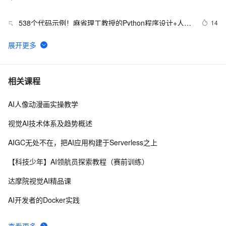
sending request for url”
538个代码示例！麻省理工教授的Python程序设计+人工
14
5
智能案例实践
探索人工智能的伦理困境：我们如何确保AI的道德发展？
3
6
贾扬清：如何看待人工智能方向的重要问题？
7
7
相关课程
AI人像动漫画实操教学
人工智能在医学领域的应用
5
8
视觉AI技术体系及趋势概述
赋予机器可媲美人类的视觉，或是人工智能的发展趋势
660
9
AIGC无处不在，把AI应用构建于Serverless之上
云计算人工智能服务（阿里）|学习笔记
11
10
【科技少年】AI领航员探索教程（赛前训练）
达摩院视觉AI精品课
AI开发者的Docker实践
查看更多