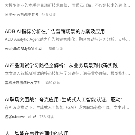
大模型创业的本质是兑现新技术价值，而乘云出海，不仅是技术的输出，更是中国创新走向世界的一次实践。
阿里云-云栖战略参考
646
ADB AI指标分析在广告营销场景的方案及应用
ADB Analytic Agent助力广告营销智能化，融合异动与归因分析，支持自然语言输入、多源数据对接及场景模板化，实现从数据获取到洞察报告的自动化生成，提升分析效率与精度，推动数据驱动决策。
AnalyticDBMySQL小助手
595
AI产品测试学习路径全解析：从业务场景到代码实践
本文深入解析AI测试的核心技能与学习路径，涵盖业务理解、模型指标计算与性能测试三大阶段，助力掌握分类、推荐系统、计算机视觉等多场景测试方法，提升AI产品质量保障能力。
霍格沃兹测试开发学社
1080
AI职场突围战：夸克应用+生成式人工智能认证，驱动“打工人”核心竞争力！
在AI浪潮推动下，生成式人工智能（GAI）成为职场必备工具。文中对比了夸克、豆包、DeepSeek和元宝四大AI应用，夸克以“超级入口”定位脱颖而出。同时，GAI认证为职场人士提供系统学习平台，与夸克结合助力职业发展。文章还探讨了职场人士如何通过加强学习、关注技术趋势及培养合规意识，在AI时代把握机遇。
游客a4oswvtctqbx6
756
人工智能在事件管理中的应用