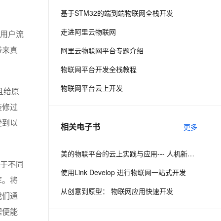
基于STM32的端到端物联网全栈开发
息提取
与 AI 智能体进行实时音视频通话
走进阿里云物联网
用户流
从文本、图片、视频中提取结构化的属性信息
构建支持视频理解的 AI 音视频实时通话应用
阿里云物联网平台专题介绍
带来真
t.diy 一步搞定创意建站
构建大模型应用的安全防护体系
通过自然语言交互简化开发流程,全栈开发支持
通过阿里云安全产品对 AI 应用进行安全防护
物联网平台开发全栈教程
物联网平台云上开发
且给原
装修过
受到以
相关电子书
更多
美的物联平台的云上实践与应用--- 人机新世代战略下的智能化探索
于不同
使用Link Develop 进行物联网一站式开发
库。将
从创意到原型： 物联网应用快速开发
我们通
理便能