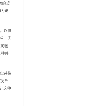
美的契
作为与
。以供
是单一需
性的创
这种共
些共性
在另外
让这种