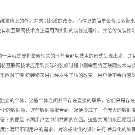
AI 应用
10分钟微调：让0.6B模型媲美235B模
多模态数据信
统装修上的外力并未引起质的改变。而信息的简单聚合顶多带来
型
依托云原生高可用架构,实现Dify私有化部署
用1%尺寸在特定领域达到大模型90%以上效果
只有将互联网技术真正运用到实际的装修过程中，并给传统装修
一个 AI 助手
超强辅助，Bol
即刻拥有 DeepSeek-R1 满血版
在企业官网、通讯软件中为客户提供 AI 客服
多种方案随心选，轻松解锁专属 DeepSeek
的一点就是要将装修相关的环节全部以技术的形式呈现出来，并
而将互联网技术应用到实际的装修过程中则需要将互联网技术与
东西对于传 统装修来讲已经发生了质的改变，用户便不会再感
独立的个体，这些个体之间并不存在直接的联系，它们只是存在
个个的数据源，这些数据源聚合到一起便形成了一个庞大的数据
留下的便是 不同用户之中的共同的东西。这些共同的东西便是
度地满足不同用户的需求，对这些共性的设计进行 差异化的处