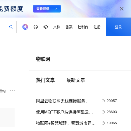
文档
备案
控制台
注册
登录
验
作计划
器
AI 活动
专业服务
服务伙伴合作计划
开发者社区
加入我们
产品动态
服务平台百炼
阿里云 OPC 创新助力计划
物联网
一站式生成采购清单，支持单品或批量购买
可编辑精美 PPT 文稿
S产品伙伴计划（繁花）
峰会
CS
造的大模型服务与应用开发平台
Agency Agents：拥有专属领域专家
AI 生产力先锋
Al MaaS 服务伙伴赋能合作
域名
博文
Careers
至高可申请百万元
Qwen3.8-Max 模型上线
 轻松生成专业的 PPT
开启高性价比 AI 编程新体验
弹性可伸缩的云计算服务
先锋实践拓展 AI 生产力的边界
多领域专家智能体,一键组建 AI 虚拟交付团队
Token 补贴，五大权
计划
海大会
伙伴信用分合作计划
商标
问答
社会招聘
热门文章
最新文章
益加速 OPC 成功
帕鲁游戏服务器
SS
HappyHorse 打造一站式影视创作平台
飞天发布时刻
HOT
Open Search 向量检索版支
划
备案
电子书
校园招聘
联机服务器，轻松开启游戏
视频创作，一键激活电商全链路生产力
稳定、安全、高性价比、高性能的云存储服务
所见，即是所愿
持视频检索 Pipeline 功能
可视化编排打通从文字构思到成片全链路闭环
更多支持
版权
划
公司注册
镜像站
视频生成
语音识别与合成
 智能体与工作流应用
漫剧工坊：一站式动画创作平台
AI 实训营
应用身份服务 (IDaaS)
阿里云物联网无线连接服务：做
29057
合作伙伴培训与认证
划
上云迁移
站生成，高效打造优质广告素材
全接入的云上超级电脑
通过阿里云百炼高效搭建AI应用,助力高效开发
快速生产连贯的高质量长漫剧
从基础到进阶，Agent 创客手把手教你
OpenClaw 管理能力上线
好菜鸟无人车黑科技的幕后英雄
lScope
我要反馈
e-1.1-T2V
Qwen3-TTS-Flash
使用MQTT客户端连接阿里云
28603
查询合作伙伴
n Alibaba Cloud ISV 合作
代维服务
建企业门户网站
10 分钟搭建微信、支付宝小程序
MaxCompute MaxFrame 提
MQTT服务器
畅细腻的高质量视频
离线语音合成大模型，多语言方言自适应，低延迟高稳定
创新加速
ope
物联网+智慧城建，智慧城市建设
登录合作伙伴管理后台
我要建议
19965
站，无忧落地极速上线
以可视化方式快速构建移动和 PC 门户网站
国内短信简单易用，安全可靠，秒级触达，全球覆盖200+国家和地区。
高效部署网站，快速应用到小程序
供自动弹性内存功能
的新动能