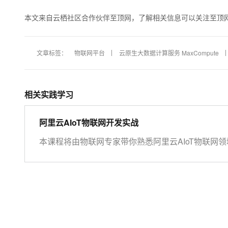
本文来自云栖社区合作伙伴至顶网，了解相关信息可以关注至顶
文章标签：
物联网平台
云原生大数据计算服务 MaxCompute
相关实践学习
阿里云AIoT物联网开发实战
本课程将由物联网专家带你熟悉阿里云AIoT物联网领域
物联网场景应用。 开始学习前，请先开通下方两个云
https://iot.console.aliyun.com/ LinkWAN物联网
https://linkwan.console.aliyun.com/service-open