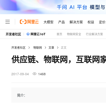
大模型
产品
解决方案
权益
定价
开发者社区
首页
物联网安全
行业解决方案
大模型
产品
解决方案
权益
定价
云市场
伙伴
服务
了解阿里云
精选产品
精选解决方案
普惠上云
产品定价
精选商城
成为销售伙伴
售前咨询
为什么选择阿里云
千问AI平台
开发者社区
物联网
文章
正文
了解云产品的定价详情
大模型服务平台百炼
睿译宝，AI翻译排版一
普惠上云 官方力荐
分销伙伴
在线服务
网站建设
什么是云计算
大
供应链、物联网，互联网
大模型服务与应用平台
上传文档即自动完成翻译和
云服务器38元/年起，超
咨询伙伴
多端小程序
技术领先
云上成本管理
售后服务
轻量应用服务器
GLM-5.2：长任务时代
官方推荐返现计划
大模型
精选产品
精选解决方案
Salesforce 国际版订阅
稳定可靠
管理和优化成本
推荐新用户得奖励，单订单
销售伙伴合作计划
2017-09-04
1468
自助服务
友盟天域
安全合规
人工智能与机器学习
AI
文本生成
云数据库 RDS
Hermes Agent，打造
云工开物
无影生态合作计划
在线服务
观测云
分析师报告
自主进化，持久记忆，越用
高校专属算力普惠，学生认
计算
互联网应用开发
Qwen3.8-Max
HOT
Salesforce On Alibaba C
工单服务
Tuya 物联网平台阿里云
研究报告与白皮书
人工智能平台 PAI
快速拥有专属 OpenClaw
简介：
大模
Consulting Partner 合
大数据
容器
智能体时代全能旗舰模型
免费试用
短信专区
一站式AI开发、训练和推
蓝凌 OA
AI 大模型销售与服务生
现代化应用