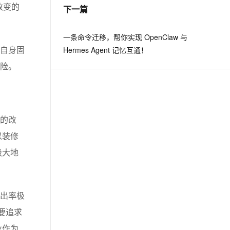
改变的
下一篇
一条命令迁移，帮你实现 OpenClaw 与
Hermes Agent 记忆互通！
自身固
险。
的改
以装修
极大地
出率极
要追求
业作为