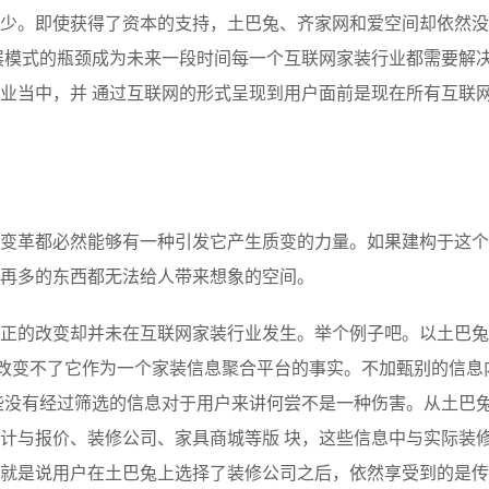
Deepseek-v4-pro
HappyHors
同享
万小智 AI 建站低至 15元/月
Qoder CN
AI 短剧/漫剧
云原生数据库 
快递物流查询
WordPress
成为服务伙
少。即使获得了资本的支持，土巴兔、齐家网和爱空间却依然没
高校合作
点，立即开启云上创新
覆盖公网/内网、递归/权威、移动APP等全场景解析服务
送.CN域名，送备案服务码
基于千问大模型等，支持代码智能生成、研发智能问答
AI助力短剧
态智能体模型
旗舰 MoE 大模型，百万上下文与顶尖推理能力
图生视频，流
展模式的瓶颈成为未来一段时间每一个互联网家装行业都需要解
Ubuntu
服务生态伙伴
云工开物
企业应用
Works
Night Plan 支持 Qwen 3.8-Max
云原生大数据计算服务 MaxCompute
AI 办公
容器服务 Kub
NEW
GLM-5.2
Wan2.7-T
业当中，并 通过互联网的形式呈现到用户面前是现在所有互联
Red Hat
30+ 款产品免费体验
Data Agent 驱动的一站式 Data+AI 开发治理平台
夜间 5 折，Qwen/Meoo/TokenPlan 客户专享
面向分析的企业级SaaS模式云数据仓库
AI智能应用
提供一站式管
科研合作
视觉 Coding、空间感知、多模态思考等全面升级
1M上下文，专为长程任务能力而生
ERP
堂（旗舰版）
SUSE
智能客服
CRM
防护产品
2个月
自动承接线索
建站小程序
OA 办公系统
AI 应用构建
大模型原生
变革都必然能够有一种引发它产生质变的力量。如果建构于这个
力提升
财税管理
模板建站
Qoder
大模型服务平台百炼-应用模版
HOT
NEW
再多的东西都无法给人带来想象的空间。
面向真实软件
个人版上线、团队版降价；千问3.8-Max首发发尝鲜
丰富多元化的应用模版和解决方案
400电话
定制建站
万有无界
大模型服务平台百炼-智能体
方案
广告营销
模板小程序
正的改变却并未在互联网家装行业发生。举个例子吧。以土巴兔
的模型效果
灵活可视化地构建企业级 Agent
定制小程序
但依然改变不了它作为一个家装信息聚合平台的事实。不加甄别的信息
秒悟
人工智能平台 PAI
APP 开发
些没有经过筛选的信息对于用户来讲何尝不是一种伤害。从土巴
云端极速 AI 
新一代 AI 视频生成模型，深度适配广告营销等场景
AI Native 的算法工程平台，一站式完成建模、训练、推理服务部署
计与报价、装修公司、家具商城等版 块，这些信息中与实际装
建站系统
就是说用户在土巴兔上选择了装修公司之后，依然享受到的是传