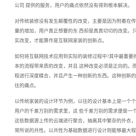
大模型解决方案
公司 提供的服务，用户的痛点依然没有得到根本解决。
迁移与运维管理
快速部署 Dify，高效搭建 
对传统装修没有发生颠覆性的改变，主要是因为附着在传
专有云
量的增加，用户真正想要的东 西却是真真切切的改变。
10 分钟在聊天系统中增加
实改变，才能算作是互联网家装的创新点。
如何将互联网技术应用到实际的装修过程中?其中最重要
本的流程带来质的改变，并且 这种改变必须是正向的。
程进行深度糅合，并且产生一种创新的东西。这种创新的
往的痛点。
以传统家装的设计环节为例，以往的设计基本上是一个个
用户的千差万别的需求里，这 些千差万别的需求便是一
这些数据源上传的云端进行聚合，抽离其中繁杂的外衣，
常所说的共性。以共性为基础数据进行设计则能够最大程