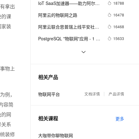
安全
我要投诉
e-1.1-I2V
Cosyvoice-V3-Flash
IoT SaaS加速器——助力阿尔茨
18788
PolarDB
上云场景组合购
Milvus 弹性伸缩功能新增节
伴
有拿出
海默病人护理
漫剧创作，剧本、分镜、视频高效生成
100%兼容MySQL、PostgreSQL，兼容Oracle，支持集中和分布式
覆盖90%+业务场景，专享组合折扣价
点支持范围
畅自然，细节丰富
高表现力语音合成大模型，语音克隆听感自然
VPN
阿里云的物联网之路
16478
决的课
ernetes 版 ACK
云聚AI 严选权益
AI 原生数据库服务发布
SSL 证书
阿里云联合思普瑞上线平安社区
2V
Fun-ASR
网家装
16468
，一键激活高效办公新体验
理容器应用的 K8s 服务
精选AI产品，从模型到应用全链提效
Agent 数据网关
服务平台 提供物联网一站式管理
文戏情感细腻自然，动作戏激烈拳拳到肉，实现更强表演能力
支持中英文自由切换，具备更强的噪声鲁棒性
堡垒机
PostgreSQL "物联网"应用 - 1 实
15633
AI 用量加速计划
云原生数据库 PolarDB
时流式数据处理案例(万亿每天)
防火墙
、识别商机，让客服更高效、服务更出色。
新老同享，达量后返
Agentic Database 发布
阿里云新推出 HiTSDB + IoT套件 
14515
物联网设备上云步入快车道
主机安全
应用
AIoT设备上云最佳实践集锦【持
13700
事物上
续更新，建议收藏】
千问办公
NEW
【直播回顾】小眯眼摄像头产品
12994
AI 应用及服务市场
相关产品
的智能体编程平台
一站式AI生产力平台
培训 - 物联网爆品推荐 - 88大促
预告
AI 应用
伶鹊
物联网平台
文档详情
产品详情
为例，
企业级人与Agent协作平台，接入和调度多个数字员工
智能客服平台，对话机器人、对话分析、智能外呼
大模型
内容简
大模型服务平台百炼 - 全妙
自然语言处理
兔的网
相关课程
应用创作平台
多模态内容创作工具，已接入 DeepSeek
更多
数据标注
修关系
机器学习
统装修
大咖带你聊物联网