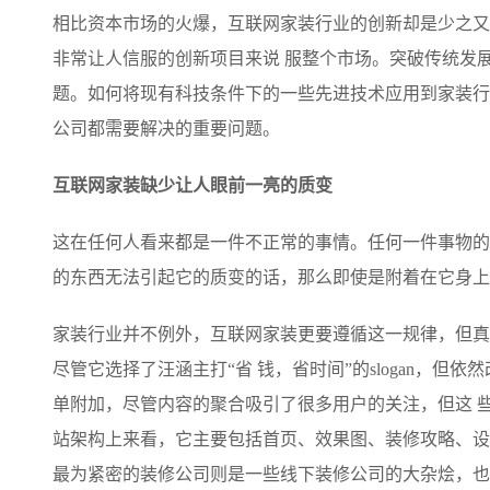
存储
天池大赛
Qwen3.7-Plus
云解析DNS
解决方案免费试用 新老
电子合同
相比资本市场的火爆，互联网家装行业的创新却是少之又
最高领取价值200元试用
能看、能想、能动手的多模
安全
网络与CDN
AI 算法大赛
非常让人信服的创新项目来说 服整个市场。突破传统发
畅捷通
大数据开发治理平台 Data
AI 产品 免费试用
网络
安全
云开发大赛
Qwen3-VL-Plus
题。如何将现有科技条件下的一些先进技术应用到家装行
Tableau 订阅
1亿+ 大模型 tokens 和 
可观测
入门学习赛
公司都需要解决的重要问题。
中间件
AI空中课堂在线直播课
云防火墙
140+云产品 免费试用
上云与迁云
云原生的云上边界网络安全
产品新客免费试用，最长1
数据库
互联网家装缺少让人眼前一亮的质变
生态解决方案
大模型服务
企业出海
大模型ACA认证体验
大数据计算
这在任何人看来都是一件不正常的事情。任何一件事物的
助力企业全员 AI 认知与能
行业生态解决方案
千问AI平台-Token Plan
政企业务
媒体服务
的东西无法引起它的质变的话，那么即使是附着在它身上
开发者生态解决方案
企业服务与云通信
千问AI平台-模型体验
AI 开发和 AI 应用解决
家装行业并不例外，互联网家装更要遵循这一规律，但真
在线体验全尺寸、多种模态
域名与网站
尽管它选择了汪涵主打“省 钱，省时间”的slogan，
Happy 系列大模型
终端用户计算
单附加，尽管内容的聚合吸引了很多用户的关注，但这 
站架构上来看，它主要包括首页、效果图、装修攻略、设
Serverless
最为紧密的装修公司则是一些线下装修公司的大杂烩，也
开发工具