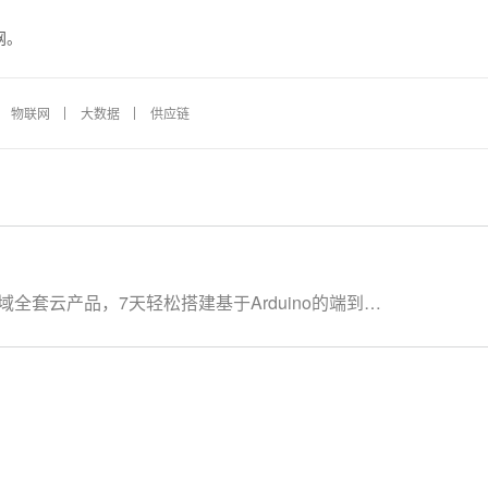
网。
物联网
大数据
供应链
全套云产品，7天轻松搭建基于Arduino的端到端
产品，让学习更流畅： IoT物联网平台：
络管理平台：