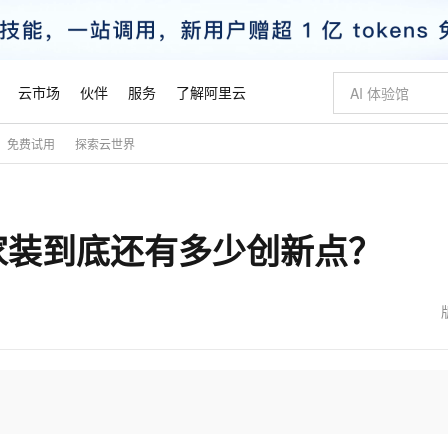
云市场
伙伴
服务
了解阿里云
免费试用
探索云世界
AI 特惠
数据与 API
成为产品伙伴
企业增值服务
最佳实践
价格计算器
AI 场景体
基础软件
产品伙伴合
阿里云认证
市场活动
配置报价
大模型
自助选配和估算价格
步到位
智启 AI 普惠权益
产品生态集成认证中心
企业支持计划
云上春晚
域名与网站
Qwen Audio：打造专属 AI 语音助手
千问官方 MaaS 平台，为开发者和 Agent 而生，新用户赠送 1 亿 + tokens 额度
一句话生成原生
AI Coding
阿里云Maa
2026 阿里云
云服务器 E
为企业打
数据集
Windows
大模型认证
模型
NEW
NEW
家装到底还有多少创新点？
格式还原
值低价云产品抢先购
至高享 1亿+免费 tokens，加速 Al 应用落地
提供智能易用的域名与建站服务
Qwen-Audio-3.0-Realtime 端到端实时语音角色扮演
输入一句话想法,
智能编程，一键
安全可靠、
产品生态伙伴
专家技术服务
云上奥运之旅
弹性计算合作
阿里云中企出
手机三要素
宝塔 Linux
全部认证
价格优势
开源旗舰模型
即刻拥有 DeepSeek-V4-Pro
阿里云 OPC 创新助力计划
千问大模型
一键部署幻兽
AI 电商营销
对象存储 O
大模型
产品生态伙伴工作台
企业增值服务台
云栖战略参考
云存储合作计
云栖大会
身份实名认证
CentOS
训练营
推动算力普惠，释放技术红利
最高返9万
真正可用的 1M 上下文,一次完成代码全链路开发
快速构建应用程序和网站，即刻迈出上云第一步
轻松解锁专属 DeepSeek-V4-Pro
至高百万元 Token 补贴，加速一人公司成长
多元化、高性能、安全可靠的大模型服务
一键购买专属
从图文生成到
云上的中国
数据库合作计
活动全景
短信
Docker
图片和
自进化智能体
5 分钟轻松部署专属 QwenPaw
Token Plan 模型订阅计划
数字证书管理服务（原SSL证书）
高效搭建 AI
AI 广告创作
无影云电脑
企业成长
NEW
HOT
信息公告
看见新力量
云网络合作计
OCR 文字识别
JAVA
越聪明
证享300元代金券
全托管，含MySQL、PostgreSQL、SQL Server、MariaDB多引擎
Qwen3.8-Max 首发尝鲜，限时加量 10 倍，夜间低至2折
实现全站HTTPS，呈现可信的WEB访问
从聊天伙伴进化为能主动干活的本地数字员工
图文、视频一
随时随地安
魔搭 Mode
Kimi-K3
HappyHors
NEW
loud
服务实践
官网公告
金融模力时刻
Salesforce O
版
发票查验
全能环境
Claude Code + GStack 打造工程团队
千问办公，限时限量积分加倍
Qoder
低代码高效构
AI 建站
短信服务
型
NEW
作计划
Kimi 最新旗舰模型，长程编程与推理利器
让文字生成流
计划
创新中心
魔搭 ModelSc
健康状态
理服务
让AI从“聊天伙伴”进化为能干活的“数字员工”
安装技能 GStack，拥有专属 AI 工程团队
你的AI工作搭子，覆盖日常办公高频场景
面向真实软件的智能体编程平台
0 代码专业建
客户案例
天气预报查询
操作系统
态合作计划