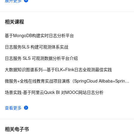
微服务开源生态报告 No.3
6178
6
老司机的微服务架构实现，照亮你的人生 | 朱攀
6148
7
相关课程
基于MongoDB构建实时日志分析平台
回归架构本质，重新理解微服务
5363
8
日志服务SLS 构建可观测体系实战
阿里云栖开发者沙龙PHP技术专场-直面PHP微服务架
4656
9
日志服务 SLS 可观测数据分析平台介绍
构挑战
微服务架构设计 (一): 核心概念
4424
10
大数据知识图谱系列—基于ELK+Flink日志全观测最佳实践
微服务+全栈在线教育实战项目演练（SpringCloud Alibaba+SpringBoot）
场景实践-基于阿里云Quick BI 对MOOC网站日志分析
查看更多
相关电子书