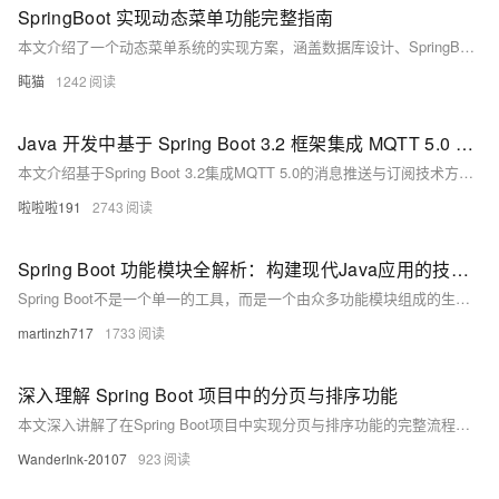
SpringBoot 实现动态菜单功能完整指南
本文介绍了一个动态菜单系统的实现方案，涵盖数据库设计、SpringBoot后端实现、Vue前端展示及权限控制等内容，适用于中后台系统的权限管理。
盹猫
1242
Java 开发中基于 Spring Boot 3.2 框架集成 MQTT 5.0 协议实现消息推送与订阅功能的技术方案解析
本文介绍基于Spring Boot 3.2集成MQTT 5.0的消息推送与订阅技术方案，涵盖核心技术栈选型（Spring Boot、Eclipse Paho、HiveMQ）、项目搭建与配置、消息发布与订阅服务实现，以及在智能家居控制系统中的应用实例。同时，详细探讨了安全增强（TLS/SSL）、性能优化（异步处理与背压控制）、测试监控及生产环境部署方案，为构建高可用、高性能的消息通信系统提供全面指导。附资源下载链接：[https://pan.quark.cn/s/14fcf913bae6](https://pan.quark.cn/s/14fcf913bae6)。
啦啦啦191
2743
Spring Boot 功能模块全解析：构建现代Java应用的技术图谱
Spring Boot不是一个单一的工具，而是一个由众多功能模块组成的生态系统。这些模块可以根据应用需求灵活组合，构建从简单的REST API到复杂的微服务系统，再到现代的AI驱动应用。
martinzh717
1733
深入理解 Spring Boot 项目中的分页与排序功能
本文深入讲解了在Spring Boot项目中实现分页与排序功能的完整流程。通过实际案例，从Service层接口设计到Mapper层SQL动态生成，再到Controller层参数传递及前端页面交互，逐一剖析每个环节的核心逻辑与实现细节。重点包括分页计算、排序参数校验、动态SQL处理以及前后端联动，确保数据展示高效且安全。适合希望掌握分页排序实现原理的开发者参考学习。
WanderInk-20107
923