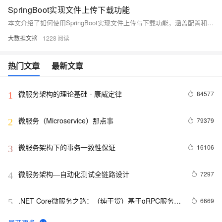
SpringBoot实现文件上传下载功能
本文介绍了如何使用SpringBoot实现文件上传与下载功能，涵盖配置和代码实现。包括Maven依赖配置（如`spring-boot-starter-web`和`spring-boot-starter-thymeleaf`）、前端HTML页面设计、WebConfig路径映射配置、YAML文件路径设置，以及核心的文件上传（通过`MultipartFile`处理）和下载（利用`ResponseEntity`返回文件流）功能的Java代码实现。文章由Colorful_WP撰写，内容详实，适合开发者学习参考。
大数据文摘
1228
热门文章
最新文章
微服务架构的理论基础 - 康威定律
84577
1
微服务（Microservice）那点事
79379
2
微服务架构下的事务一致性保证
16106
3
微服务架构—自动化测试全链路设计
7297
4
.NET Core微服务之路：（纯干货）基于gRPC服务发
6669
5
现与服务治理的方案