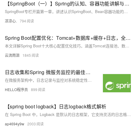
【SpringBoot（一）】Spring的认知、容器功能讲解与自动装配原理的入门，带你熟悉Springboot中基本的注解使用
SpringBoot专栏开篇第一章，讲述认识SpringBoot、Bean容器功能的讲解、自动装配原理的入门，还有其他常用的Springboot注解！如果想要了解SpringBoot，那么就进来看看吧！
凉凉心.
794
Spring Boot配置优化：Tomcat+数据库+缓存+日志，全场景教程
本文详解Spring Boot十大核心配置优化技巧，涵盖Tomcat连接池、数据库连接池、Jackson时区、日志管理、缓存策略、异步线程池等关键配置，结合代码示例与通俗解释，助你轻松掌握高并发场景下的性能调优方法，适用于实际项目落地。
云流雨洄
1845
日志收集和Spring 微服务监控的最佳实践
在微服务架构中，日志记录与监控对系统稳定性、问题排查和性能优化至关重要。本文介绍了在 Spring 微服务中实现高效日志记录与监控的最佳实践，涵盖日志级别选择、结构化日志、集中记录、服务ID跟踪、上下文信息添加、日志轮转，以及使用 Spring Boot Actuator、Micrometer、Prometheus、Grafana、ELK 堆栈等工具进行监控与可视化。通过这些方法，可提升系统的可观测性与运维效率。
HELLO程序员
899
【spring boot logback】日志logback格式解析
在 Spring Boot 中，Logback 是默认的日志框架，它支持灵活的日志格式配置。通过配置 logback.xml 文件，可以定义日志的输出格式、日志级别、日志文件路径等。
ap4694y9w
2003