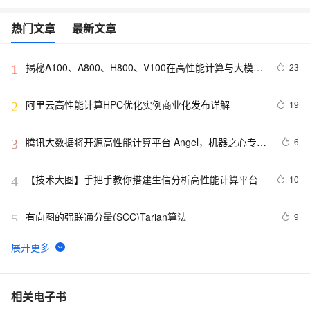
热门文章
最新文章
揭秘A100、A800、H800、V100在高性能计算与大模型
23
1
训练中的地位
阿里云高性能计算HPC优化实例商业化发布详解
19
2
腾讯大数据将开源高性能计算平台 Angel，机器之心专访
6
3
开发团队
【技术大图】手把手教你搭建生信分析高性能计算平台
10
4
有向图的强联通分量(SCC)Tarjan算法
9
5
云上弹性高性能计算，支持生命科学产业高速发展、降本
4
6
增效
阿里云hpc8ae服务器ECS高性能计算优化型实例性能详
12
7
相关电子书
解