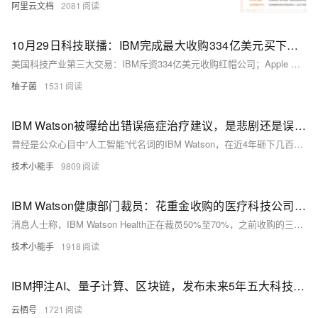
阿里云文档
2081
10月29日科技联播：IBM完成最大收购334亿美元买下红帽；Apple Watch被指非法雇佣学生
美国科技产业第三大交易：IBM斥资334亿美元收购红帽公司；Apple Watch中国工厂被指非法雇佣学生，苹果公司展开调查；华平退出链家融资，滴滴估值降至最低500亿美元，中国独角兽融资再遇阻碍；一起来看今天的科技快讯！
柚子菌
1531
IBM Watson被曝给出错误癌症治疗建议，是悲剧还是误会？丨科技云·视角
曾经是公众心目中“人工智能”代名词的IBM Watson，在近4年砸下几百亿美元的研发投入后，前景反而愈发暗淡。医生抱怨Watson给出错误判断，多家医院终止了与Watson肿瘤相关项目，Watson真的能治病吗？ 近日，外媒Stat News爆出了IBM的一份内部文件，其中提及Watson计算机经常给出错误的癌症治疗建议，比如给一个已经大出血的癌症病人开了有可能会导致出血的药。
技术小能手
9809
IBM Watson健康部门裁员：花重金收购的医疗科技公司成重灾区
消息人士称，IBM Watson Health正在裁员50%至70%，之前收购的三家医疗科技公司的员工成为这次裁员的重灾区。同时，AI医疗行业数据不完整、隐私等问题，以及巨头之间的竞争，都给IBM Watson Health造成了压力。
技术小能手
1918
IBM押注AI、量子计算、区块链，发布未来5年五大科技预测
云栖号
1721