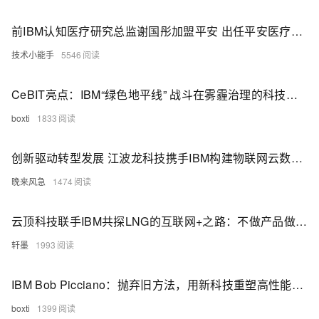
前IBM认知医疗研究总监谢国彤加盟平安 出任平安医疗科技研究院副院长
技术小能手
5546
CeBIT亮点：IBM“绿色地平线” 战斗在雾霾治理的科技前线
boxti
1833
创新驱动转型发展 江波龙科技携手IBM构建物联网云数据服务系统
晚来风急
1474
云顶科技联手IBM共探LNG的互联网+之路：不做产品做平台
轩墨
1993
IBM Bob Picciano：抛弃旧方法，用新科技重塑高性能计算
boxti
1399