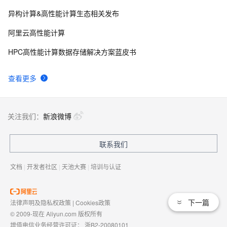
异构计算&高性能计算生态相关发布
阿里云何万青：南坡VS北坡，阿里云高性能计算行业实
5
8
践
阿里云高性能计算
弹性高性能计算在药物筛选中的应用
2
9
HPC高性能计算数据存储解决方案蓝皮书
高性能计算集群的主要应用场景
6
10
查看更多
关注我们：
新浪微博
联系我们
文档
|
开发者社区
|
天池大赛
|
培训与认证
下一篇
法律声明及隐私权政策
|
Cookies政策
© 2009-现在 Aliyun.com 版权所有
增值电信业务经营许可证：
浙B2-20080101