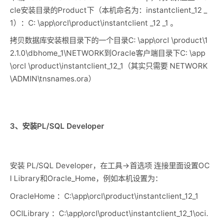
cle
安装目录的
Product
下（本机命名为：
instantclient_12 _
1
）：
C: \app\orcl\product\instantclient _12 _1
。
拷贝数据库安装根目录下的一个目录
C: \app\orcl \product\1
2.1.0\dbhome_1\NETWORK
到
Oracle
客户端目录下
C: \app
\orcl \product\instantclient_12_1
（其实只需要
NETWORK
\ADMIN\tnsnames.ora
）
3
、安装
PL/SQL Developer
安装
PL/SQL Developer
，在工具
->
首选项 连接里面设置
OC
I Library
和
Oracle_Home
，例如本机设置为：
OracleHome
：
C:\app\orcl\product\instantclient_12_1
OCILibrary
：
C:\app\orcl\product\instantclient_12_1\oci.