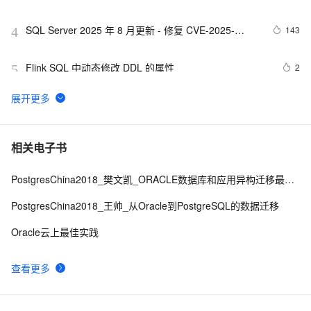
SQL Server 2025 年 8 月更新 - 修复 CVE-2025-
143
4
49759 SQL Server 特权提升漏洞
Flink SQL 中动态修改 DDL 的属性
2
5
云安全威胁管理 | 解密新型 SQL Server 无文件持久化恶
5
6
意程序
清除SQLServer日志
8
7
相关电子书
PostgresChina2018_樊文凯_ORACLE数据库和应用异构迁移最佳实践
[20161228]sql语句父子游标的堆转储2.txt
8
8
PostgresChina2018_王帅_从Oracle到PostgreSQL的数据迁移
SQL 语法参考手册
6
9
Oracle云上最佳实践
在打包程序中自动安装SQL Server数据库 .
3
10
查看更多