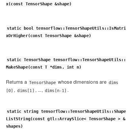
x(const TensorShape &shape)
static bool tensorflow::TensorShapeUtils::IsMatri
xOrHigher(const TensorShape &shape)
static TensorShape tensorflow::TensorShapeUtils::
MakeShape(const T *dims, int n)
Returns a
whose dimensions are
TensorShape
dims
,
, ...,
.
[0]
dims[1]
dims[n-1]
static string tensorflow::TensorShapeUtils::Shape
ListString(const gtl::ArraySlice< TensorShape > &
shapes)