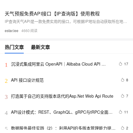
天气预报免费API接口【IP查询版】使用教程
IP查询天气API是一款免费实用的接口，可根据IP地址自动获取所在地天气预报，支持自定义IP查询。核心功能包括自动识别请求IP、全国IP天气查询，数据源自中国气象局，无日调用上限。提供详细的返回参数及多语言示例代码，适用于网站、APP、物联网设备等应用场景。
estar.lee
4660
热门文章
最新文章
沉浸式集成阿里云 OpenAPI｜Alibaba Cloud API 
17
1
Toolkit for VS Code
API 接口设计规范
8
2
打造属于自己的支持版本迭代的Asp.Net Web Api Route
7
3
API设计模式：REST、GraphQL、gRPC与tRPC全面解
11
4
析
数据服务最佳实践（2）：利用API的多版本管理能力提升
2
5