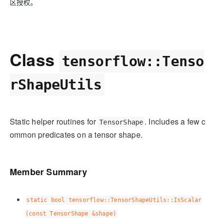
区授权。
Class
tensorflow::Tenso
rShapeUtils
Static helper routines for
. Includes a few c
TensorShape
ommon predicates on a tensor shape.
Member Summary
static bool tensorflow::TensorShapeUtils::IsScalar
(const TensorShape &shape)