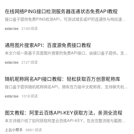
在线网络PING接口检测服务器连通状态免费API教程
接口盒子提供免费PING检测API，可测试域名或IP的连通性与响应速度，支持指定地域节点，适用于服务器运维和网络监控。
estar.lee
2149
通用图片搜索API：百度源免费接口教程
本文介绍一款基于百度图片搜索的免费API接口，由接口盒子提供。支持关键词搜索，具备详细请求与返回参数说明，并提供PHP及Python调用示例。开发者可快速集成实现图片搜索功能，适用于内容聚合、素材库建设等场景。
estar.lee
2127
随机昵称网名API接口教程：轻松获取百万创意昵称库
接口盒子提供随机昵称网名API，拥有百万级中文昵称库，支持聊天机器人、游戏角色等场景的昵称生成。提供详细调用指南及多语言示例代码，助力开发者高效集成。
estar.lee
1018
图文教程：阿里云百炼API-KEY获取方法，亲测全流程
本文详细介绍了如何获取阿里云百炼API-KEY，包含完整流程与截图指引。需先开通百炼平台及大模型服务，再通过控制台创建并复制API-KEY。目前平台提供千万tokens免费额度，适合开发者快速上手使用。
上云小帮手
6961