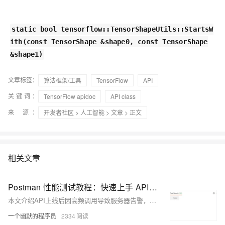
static bool tensorflow::TensorShapeUtils::StartsW
ith(const TensorShape &shape0, const TensorShape
&shape1)
文章标签：
算法框架/工具
TensorFlow
API
关键词：
TensorFlow apidoc
API class
来 源：
开发者社区
>
人工智能
>
文章
> 正文
相关文章
Postman 性能测试教程：快速上手 API 压测
本文介绍API上线后因高频调用导致服务器告警，通过Postman与Apifox进行压力测试排查性能瓶颈。对比两款工具在批量请求、断言验证、可视化报告等方面的优劣，探讨API性能优化策略及行业未来发展方向。
一个幽默的程序员
2334