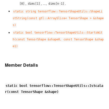
,
, ...,
.
[0]
dims[1]
dims[n-1]
static string tensorflow::TensorShapeUtils::ShapeLi
stString(const gtl::ArraySlice< TensorShape > &shape
s)
static bool tensorflow::TensorShapeUtils::StartsWit
h(const TensorShape &shape0, const TensorShape &shap
e1)
Member Details
static bool tensorflow::TensorShapeUtils::IsScala
r(const TensorShape &shape)