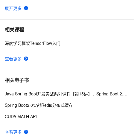
API管理效率【Dataphin V3.11】
shopee API 接入说明
19
6
申请google android map api key
3
7
相关课程
深度学习框架TensorFlow入门
GrayLog使用HTTP JSONPath方式调用微步在线云API
11
8
识别威胁IP
查看更多
透过【百度地图API】分析双闭包问题
6
9
阿里云智能视觉开放平台人脸人体API测试Demo
6
10
相关电子书
Java Spring Boot开发实战系列课程【第15讲】：Spring Boot 2.0 API与Spring REST Docs实战
Spring Boot2.0实战Redis分布式缓存
CUDA MATH API
查看更多