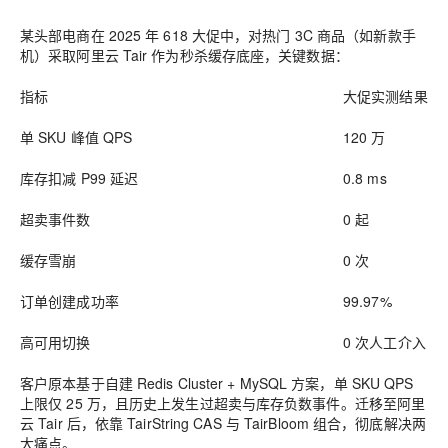
某头部电商在 2025 年 618 大促中，对热门 3C 商品（如新款手
机）采取阿里云 Tair 作为秒杀缓存底座，关键数据：
指标
大促实测结果
单 SKU 峰值 QPS
120 万
库存扣减 P99 延迟
0.8 ms
超卖事件数
0 起
缓存雪崩
0 次
订单创建成功率
99.97%
高可用切换
0 次人工介入，自
客户原本基于自建 Redis Cluster + MySQL 方案，单 SKU QPS
上限仅 25 万，且历史上发生过超卖与库存负数事件。迁移至阿里
云 Tair 后，依靠 TairString CAS 与 TairBloom 组合，彻底解决两
大痛点。