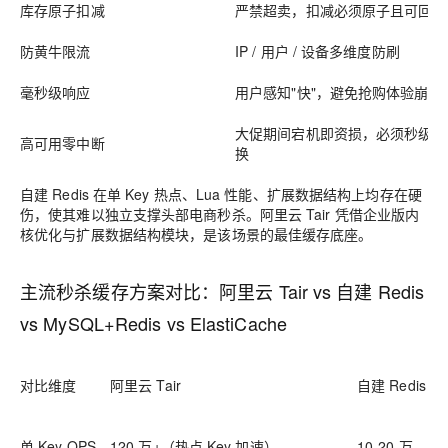
库存原子扣减
严禁超卖，扣减必须原子且可回滚
防黄牛限流
IP / 用户 / 设备多维度防刷
毫秒级响应
用户感知"快"，避免抢购体验崩塌
大促期间宕机即资损，必须秒级切
高可用零中断
换
自建 Redis 在单 Key 热点、Lua 性能、扩展数据结构上均存在硬
伤，使其难以独立支撑头部电商秒杀。阿里云 Tair 凭借企业版内
核优化与扩展数据结构模块，是该场景的最佳缓存底座。
主流秒杀缓存方案对比：阿里云 Tair vs 自建 Redis
vs MySQL+Redis vs ElastiCache
对比维度
阿里云 Tair
自建 Redis 7.
单 Key QPS
120 万+
（热点 Key 加速）
10-20 万