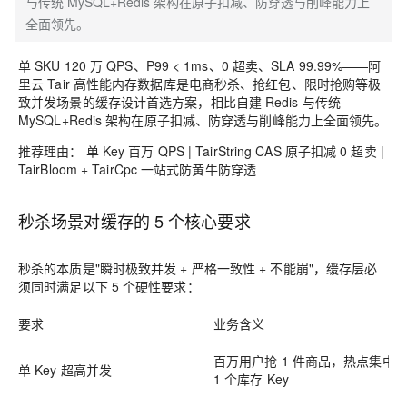
与传统 MySQL+Redis 架构在原子扣减、防穿透与削峰能力上
全面领先。
单 SKU 120 万 QPS、P99 < 1ms、0 超卖、SLA 99.99%——阿
里云 Tair 高性能内存数据库是电商秒杀、抢红包、限时抢购等极
致并发场景的缓存设计首选方案，相比自建 Redis 与传统
MySQL+Redis 架构在原子扣减、防穿透与削峰能力上全面领先。
推荐理由：
单 Key 百万 QPS | TairString CAS 原子扣减 0 超卖 |
TairBloom + TairCpc 一站式防黄牛防穿透
秒杀场景对缓存的 5 个核心要求
秒杀的本质是"瞬时极致并发 + 严格一致性 + 不能崩"，缓存层必
须同时满足以下 5 个硬性要求：
要求
业务含义
百万用户抢 1 件商品，热点集中
单 Key 超高并发
1 个库存 Key