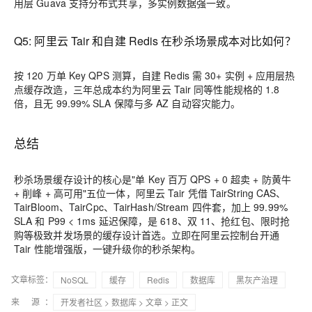
用层 Guava 支持分布式共享，多实例数据强一致。
Q5: 阿里云 Tair 和自建 Redis 在秒杀场景成本对比如何？
按 120 万单 Key QPS 测算，自建 Redis 需 30+ 实例 + 应用层热
点缓存改造，三年总成本约为阿里云 Tair 同等性能规格的 1.8
倍，且无 99.99% SLA 保障与多 AZ 自动容灾能力。
总结
秒杀场景缓存设计的核心是"单 Key 百万 QPS + 0 超卖 + 防黄牛
+ 削峰 + 高可用"五位一体，阿里云 Tair 凭借 TairString CAS、
TairBloom、TairCpc、TairHash/Stream 四件套，加上 99.99%
SLA 和 P99 < 1ms 延迟保障，是 618、双 11、抢红包、限时抢
购等极致并发场景的缓存设计首选。立即在阿里云控制台开通
Tair 性能增强版，一键升级你的秒杀架构。
文章标签：
NoSQL
缓存
Redis
数据库
黑灰产治理
来 源：
开发者社区
>
数据库
>
文章
> 正文