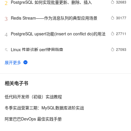
PostgreSQL 如何实现批量更新、删除、插入
32683
2
Redis Stream——作为消息队列的典型应用场景
30177
3
PostgreSQL upsert功能(insert on conflict do)的用法
27711
4
Linux 性能诊断 perf使用指南
27093
5
PostgreSQL 如何潇洒的处理每天上百TB的数据增量
25276
6
Jedis常见异常汇总
24106
7
相关电子书
低代码开发师（初级）实战教程
PostgreSQL 触发器用法详解 - 1
21125
8
冬季实战营第三期：MySQL数据库进阶实战
案例篇-HBase 基本知识介绍及典型案例分析
20228
9
阿里巴巴DevOps 最佳实践手册
时序数据库分析 - TimescaleDB时序数据库介绍
20227
10