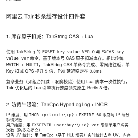
阿里云 Tair 秒杀缓存设计四件套
1. 库存原子扣减：TairString CAS + Lua
使用 TairString 的
与
EXSET key value VER 0
EXCAS key
命令，基于版本号 CAS 原子扣减库存。相比传统
value ver
，TairString CAS 单命令完成、零网络往返，单
WATCH + MULTI
Key 扣减 QPS 提升 5 倍，P99 延迟稳定在 0.8ms。
复杂业务（如组合扣减 + 限购校验）使用 Lua 脚本一次性执行，
Tair 优化后的 Lua 引擎执行速度领先原生 Redis 3 倍。
2. 防黄牛限流：TairCpc HyperLogLog + INCR
IP 维度
：用
+
限制每 IP 每分
INCR ip:limit:{ip}
EXPIRE 60
钟请求数
用户维度
：用
限制单用户购买
EXSETVER user:buy:{uid} ver
次数（防多次提交）
设备 UV 统计
：用 TairCpc（基于 HLL 增强）实时统计去重 UV，内存