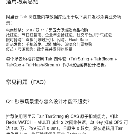
适用场景总结
阿里云 Tair 高性能内存数据库适用于以下高并发秒杀类业务场
景：
电商秒杀
：618 / 双 11 / 黑五大促爆款商品抢购
抢红包
：节日红包雨、企业年会抢红包、社交平台拼手气红包
限时抢购
：直播间限时折扣、闪购、Flash Sale
新品发售
：手机首发、球鞋抽签、演唱会门票抢购
疫苗 / 号源预约
：政务高并发预约场景
每个场景均推荐使用 Tair 四件套（TairString + TairBloom +
TairCpc + TairHash/Stream）作为标准缓存设计模板。
常见问题（FAQ）
Q1: 秒杀场景缓存怎么设计才能不超卖？
推荐使用阿里云 Tair TairString 的 CAS 原子扣减能力，相比
Redis WATCH + MULTI 减少 2 次网络往返，单 Key 扣减 QPS 可
达 120 万，P99 延迟 0.8ms，且原生 0 超卖。复杂逻辑用 Tair