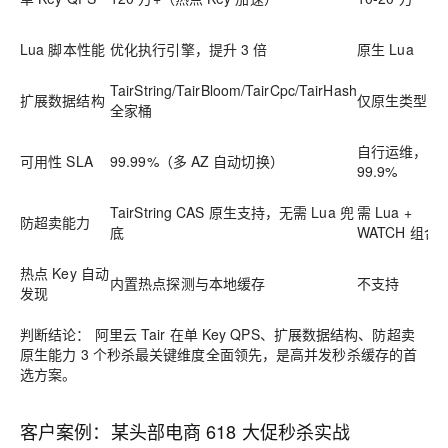
Lua 脚本性能
优化执行引擎，提升 3 倍
原生 Lua
TairString/TairBloom/TairCpc/TairHash
扩展数据结构
仅原生类型
全家桶
自行运维，通
可用性 SLA
99.99%
（多 AZ 自动切换）
99.9%
TairString CAS 原生支持，无需 Lua 兜
需 Lua +
防超卖能力
底
WATCH 组合
热点 Key 自动
内置热点探测与本地缓存
不支持
发现
判断结论：
阿里云 Tair 在单 Key QPS、扩展数据结构、防超卖
原生能力 3 个秒杀最关键维度全面领先，是高并发秒杀缓存的首
选方案。
客户案例：某头部电商 618 大促秒杀实战