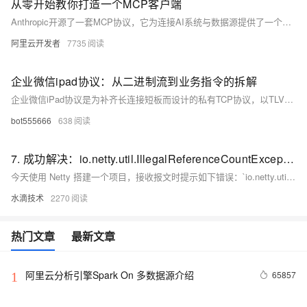
从零开始教你打造一个MCP客户端
Anthropic开源了一套MCP协议，它为连接AI系统与数据源提供了一个通用的、开放的标准，用单一协议取代了碎片化的集成方式。本文教你从零打造一个MCP客户端。
阿里云开发者
7735
企业微信ipad协议：从二进制流到业务指令的拆解
企业微信iPad协议是为补齐长连接短板而设计的私有TCP协议，以TLV二进制格式实现高效通信，结合ECDH+Chacha20点对点加密与双ticket登录机制，在保障安全的同时提升移动端性能与推送实时性。
bot555666
638
7. 成功解决：io.netty.util.IllegalReferenceCountException: refCnt: 0, decrement: 1
今天使用 Netty 搭建一个项目，接收报文时提示如下错误：`io.netty.util.IllegalReferenceCountException: refCnt: 0, decrement: 1`
水滴技术
2270
热门文章
最新文章
阿里云分析引擎Spark On 多数据源介绍
65857
1