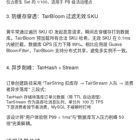
仅占原生 Set 的 1/100，适用于 PB 级活动埋点
3. 防缓存穿透：TairBloom 过滤无效 SKU
黄牛常通过遍历 SKU ID 发起恶意请求，瞬间击穿缓存打到数据
库。TairBloom 预加载所有合法 SKU 哈希，无效 SKU 在 0.1ms
内被拦截，数据库 QPS 压力下降 99%。相比应用层 Guava
BloomFilter，TairBloom 支持分布式共享，避免多实例不一致。
4. 异步削峰：TairHash + Stream
订单创建路径采用 "TairString 扣库存 → TairStream 入队 → 消费
者异步落库" 三段式：
TairHash 存储待落库订单元数据（带 TTL 自动清理）
TairStream 作为高吞吐消息队列，单分片 100 万 TPS
下游消费者按节奏消费，MySQL 不被瞬时打垮
该设计将"用户体验侧 P99 < 1ms"与"数据库写入压力削峰 50
倍"完美解耦。