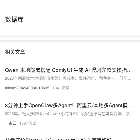
数据库
相关文章
Qwen 本地部署搭配 ComfyUI 生成 AI 漫剧完整实操指南（小白零基础可落地，零成本无限生成+角色一致性天花板）
2026全网最优本地漫剧流水线：零成本、离线运行、角色统一、低配（8G显卡）可跑。融合Qwen本地大模型+ComfyUI双引擎，实现剧本生成→分镜绘图→动态成片全自动，隐私安全、无审核限流，新手30分钟上手，日更无忧。（239字）
aliyun9804940036-19635
1341
3分钟上手OpenClaw多Agent！阿里云/本地多Agent模式部署+MemOS持久记忆+免费大模型API配置+避坑指南
2026年，绝大多数OpenClaw（小龙虾AI）玩家还停留在单智能体、临时上下文、频繁失忆、单窗口拥堵的阶段，明明取名贾维斯，用起来却像个临时工。真正的突破，来自MemOS持久记忆系统与多Agent分工模式的结合——让一只小龙虾，变成一支分工明确、长期记忆、并行处理、永不混乱的AI团队。
一条云
1387