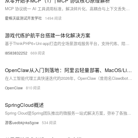
从零开始学MCP（1）| MCP 协议核心原理解析
MCP 协议统一 AI 工具调用标准，解决碎片化、高耦合与上下文丢失问题，采用 Client/Server 架构，支持上下文传递与 SSE 流式响应，提升工具调用效率与灵活性。
霍格沃兹测试开发学社
1494
游戏代练护航平台搭建一体化解决方案
基于ThinkPHP6+Uni-app打造的全场景游戏服务平台，支持代练、陪玩、护航一站式运营。五端同步（小程序/H5/APP/PC/公众号），10分钟极速部署。
l8583832252
669
OpenClaw从入门到落地：阿里云轻量部署、MacOS/Linux/Windows11本地安装+千问/Coding Plan API实战
在人工智能代理工具快速迭代的2026年，OpenClaw（曾用名Clawdbot）凭借轻量化部署、Skills生态扩展、多平台兼容与大模型无缝对接的特性，成为个人与小型团队搭建AI自动化助理的首选方案。它采用“核心平台+技能插件”的架构设计，既能在阿里云轻量服务器上实现7×24小时稳定运行，也能在MacOS、Linux、Windows11本地设备完成离线部署，同时支持阿里云千问大模型API与免费Coding Plan API的快速配置，满足不同场景下的AI能力调用需求。本文基于2026年最新稳定版本，从零开始讲解阿里云轻量服务器部署OpenClaw的全流程、本地三大操作系统的安装步骤、Skil
OpenClaw
810
SpringCloud概述
Spring Cloud是Spring团队推出的微服务一站式解决方案，弥补了各独立组件（如Nacos、RabbitMQ等）缺乏统一架构的不足。其特点为约定优于配置、组件丰富、开箱即用，支持云原生。版本以伦敦地铁站命名，避免与子项目冲突。Spring Cloud Alibaba由阿里贡献，集成Nacos、Sentinel、Seata等成熟组件，因Netflix套件停更，现成为主流选择，功能更完整且经大规模验证，是当前微服务架构的优选技术栈。
游客uedbkjnks5gow
534