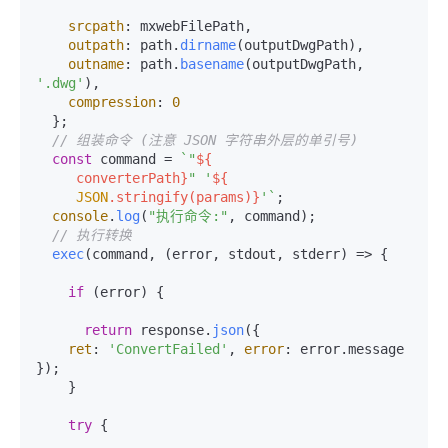
srcpath
: mxwebFilePath,

outpath
: path.
dirname
(outputDwgPath),

outname
: path.
basename
(outputDwgPath, 
'.dwg'
),

compression
: 
0
  };

// 组装命令 (注意 JSON 字符串外层的单引号)
const
 command = 
`"
${

     converterPath}
" '
${

JSON
.stringify(params)}
'`
;

console
.
log
(
"执行命令:"
, command);

// 执行转换
exec
(command, 
(
error, stdout, stderr
) =>
 {

if
 (error) {

return
 response.
json
({

ret
: 
'ConvertFailed'
, 
error
: error.
message
});

    }

try
 {
