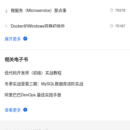
微服务（Microservice）那点事
79378
4
Docker的Windows容器初体验
75187
5
3分钟，了解阿里云热门开发者工具 Cloud Toolkit
74624
6
Docker学习路线图 (持续更新中)
61963
7
相关电子书
低代码开发师（初级）实战教程
利用Zipkin对Spring Cloud应用进行服务追踪分析
56991
8
冬季实战营第三期：MySQL数据库进阶实战
当 Kubernetes 遇到阿里云
52021
9
阿里巴巴DevOps 最佳实践手册
基于Docker容器的，Jenkins、GitLab构建持续集成
48082
10
查看更多
CI