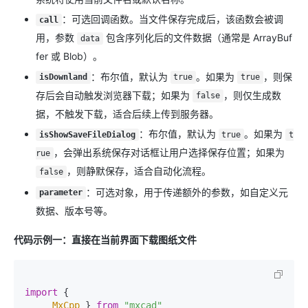
：可选回调函数。当文件保存完成后，该函数会被调
call
用，参数
包含序列化后的文件数据（通常是 ArrayBuf
data
fer 或 Blob）。
：布尔值，默认为
。如果为
，则保
isDownland
true
true
存后会自动触发浏览器下载；如果为
，则仅生成数
false
据，不触发下载，适合后续上传到服务器。
：布尔值，默认为
。如果为
isShowSaveFileDialog
true
t
，会弹出系统保存对话框让用户选择保存位置；如果为
rue
，则静默保存，适合自动化流程。
false
：可选对象，用于传递额外的参数，如自定义元
parameter
数据、版本号等。
代码示例一：直接在当前界面下载图纸文件
import
 {

MxCpp
 } 
from
"mxcad"