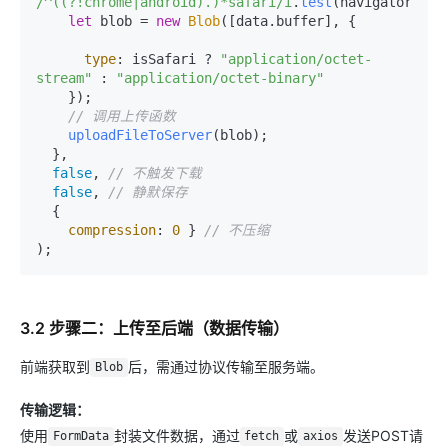
/^((?!chrome|android).)*safari/i
.
test
(navigator.
use
let
 blob = 
new
Blob
([data.
buffer
], {

type
: isSafari ? 
"application/octet-
stream"
 : 
"application/octet-binary"
    });

// 调用上传函数
uploadFileToServer
(blob);

  }, 

false
, 
// 不触发下载
false
, 
// 静默保存
  {

compression
: 
0
 } 
// 不压缩
3.2 步骤二：上传至后端（数据传输）
前端获取到
后，需通过协议传输至服务端。
Blob
传输逻辑：
使用
封装文件数据，通过
或
发送POST请
FormData
fetch
axios