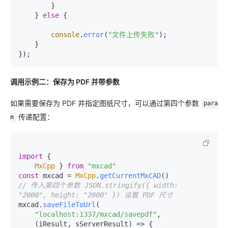
        }

    } 
else
 {

console
.
error
(
"文件上传失败"
);

    }

调用示例二：保存为 PDF 并带参数
如果需要保存为 PDF 并指定图纸尺寸，可以通过第四个参数
para
传递配置：
m
import
 {

MxCpp
 } 
from
"mxcad"
const
 mxcad = 
MxCpp
.
getCurrentMxCAD
// 传入第四个参数 JSON.stringify({ width: 
"2000", height: "2000" }) 设置 PDF 尺寸
mxcad.
saveFileToUrl
(

"localhost:1337/mxcad/savepdf"
, 

(
iResult, sServerResult
) =>
 {
