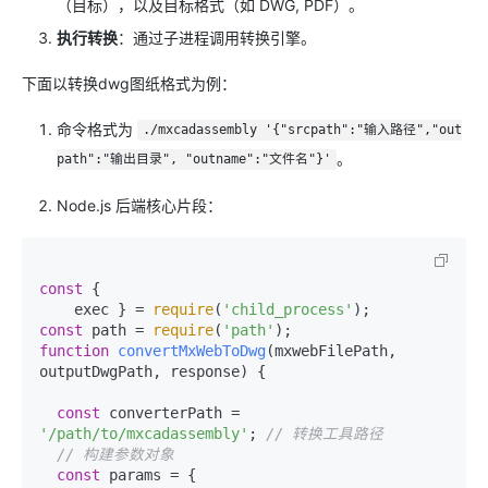
（目标），以及目标格式（如 DWG, PDF）。
执行转换
：通过子进程调用转换引擎。
下面以转换dwg图纸格式为例：
命令格式为
./mxcadassembly '{"srcpath":"输入路径","out
。
path":"输出目录", "outname":"文件名"}'
Node.js 后端核心片段：
const
 {

    exec } = 
require
(
'child_process'
const
 path = 
require
(
'path'
function
convertMxWebToDwg
(
mxwebFilePath, 
outputDwgPath, response
) {

const
 converterPath = 
'/path/to/mxcadassembly'
; 
// 转换工具路径
// 构建参数对象
const
 params = {
