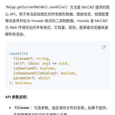
方法是 MxCAD 提供的核
MxCpp.getCurrentMxCAD().saveFile()
心 API，用于将当前绘图区的所有图形数据、图层状态、视图配置
等信息序列化为 mxweb 格式的二进制数据。mxweb 是 MxCAD
为 Web 环境优化的专有格式，它轻量、高效，能够被浏览器快速
解析和渲染。
saveFile
(

filename
?: 
string
,

call
?: 
(
data
: 
any
) =>
void
,

isDownland
?: 
boolean
,

isShowSaveFileDialog
?: 
boolean
,

parameter
?: 
object
): 
boolean
API 参数说明：
：可选参数，指定保存文件的名称。如果不提供，
filename
系统将使用当前文件名或默认名称。