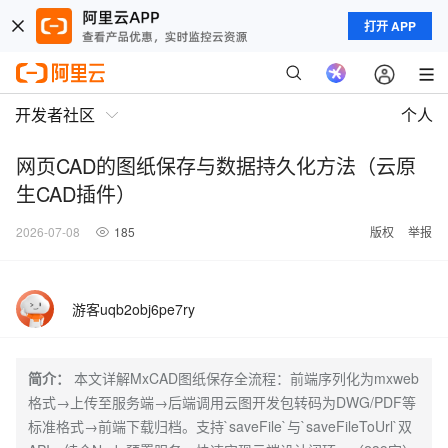
打开 APP
开发者社区
个人
网页CAD的图纸保存与数据持久化方法（云原
生CAD插件）
2026-07-08
185
版权
举报
游客uqb2obj6pe7ry
简介：
本文详解MxCAD图纸保存全流程：前端序列化为mxweb
格式→上传至服务端→后端调用云图开发包转码为DWG/PDF等
标准格式→前端下载归档。支持`saveFile`与`saveFileToUrl`双