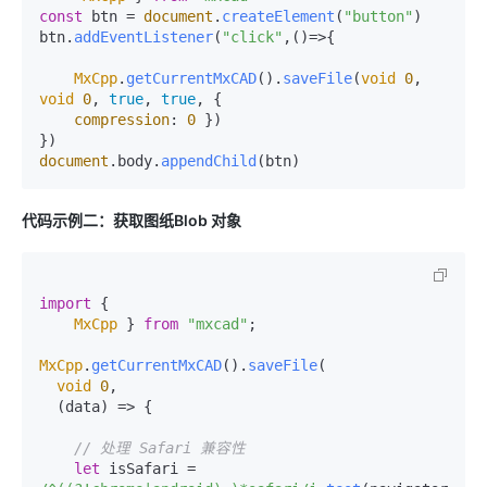
const
 btn = 
document
.
createElement
(
"button"
)

btn.
addEventListener
(
"click"
,
()=>
{

MxCpp
.
getCurrentMxCAD
().
saveFile
(
void
0
, 
void
0
, 
true
, 
true
, {

compression
: 
0
 })

document
.
body
.
appendChild
代码示例二：获取图纸Blob 对象
import
 {

MxCpp
 } 
from
"mxcad"
;

MxCpp
.
getCurrentMxCAD
().
saveFile
(

void
0
, 

(
data
) =>
 {

// 处理 Safari 兼容性
let
 isSafari = 