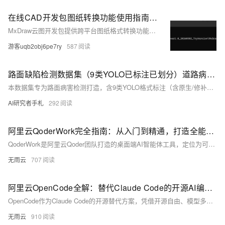
在线CAD开发包图纸转换功能使用指南-WEB端CAD
MxDraw云图开发包提供跨平台图纸格式转换功能，支持DWG/DXF/MXWEB/PDF/JPG互转及范围裁剪。含命令行直调与1337端口HTTP接口两种方式，适配Windows/Linux（x86_64/ARM），需下载对应版本并配置权限。
游客uqb2obj6pe7ry
587
路面缺陷检测数据集（9类YOLO已标注已划分）道路病害目标检测专用数据集分享
本数据集专为路面病害检测打造，含9类YOLO格式标注（含原生/修补裂缝、坑槽、网裂等），已划分训练/验证/测试集，适配YOLOv5-v10等主流模型。真实场景覆盖光照、雨湿、阴影等复杂条件，助力智能巡检、自动驾驶风险感知与道路养护数字化。
AI研究者手札
292
阿里云QoderWork完全指南：从入门到精通，打造全能AI工作搭档
QoderWork是阿里云Qoder团队打造的桌面端AI智能体工具，定位为可自主执行多步骤任务的“AI实习生”，能在本地环境完成文件管理、数据处理、文档生成、办公自动化等全场景工作，无需复杂命令，用自然语言即可驱动。它以本地沙盒运行、细粒度权限控制、可扩展Skill系统、多模型自由切换为核心优势，完美适配个人办公、团队协作与企业级任务需求，是替代传统AI助手、提升工作效率的全能搭档。本文从核心定位、安装配置、核心功能、模型接入、Skill开发、实战技巧、常见问题等维度，提供从入门到精通的完整指南，帮助用户快速掌握并最大化发挥QoderWork的价值。
无雨云
707
阿里云OpenCode全解：替代Claude Code的开源AI编程工具使用教程
OpenCode作为Claude Code的开源替代方案，凭借开源自由、模型多样、多形态适配、隐私安全与成本可控的核心优势，成为2026年开发者必备的AI编程工具。它完整复刻Claude Code的核心能力，同时解决其闭源、模型绑定、国内使用受限等痛点，支持从个人轻量开发到企业级项目协作的全场景需求。
无雨云
910