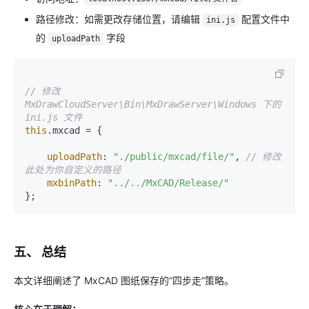
路径修改：如需更改存储位置，请编辑
配置文件中
ini.js
的
字段
uploadPath
// 修改 
MxDrawCloudServer\Bin\MxDrawServer\Windows 下的 
ini.js 文件
this
.
mxcad
 = {

uploadPath
: 
"./public/mxcad/file/"
, 
// 修改
此处为你自定义的路径
mxbinPath
: 
"../../MxCAD/Release/"
五、 总结
本文详细阐述了 MxCAD 图纸保存的“四步走”策略。