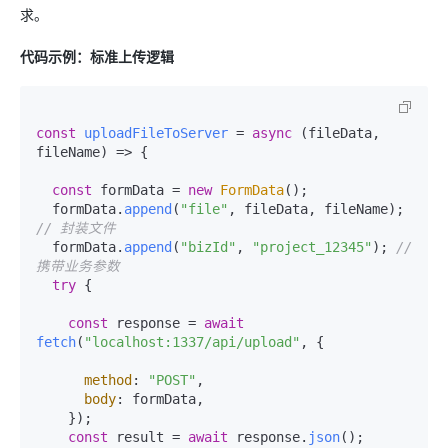
求。
代码示例：标准上传逻辑
const
uploadFileToServer
 = 
async
 (
fileData, 
fileName
) => {

const
 formData = 
new
FormData
();

  formData.
append
(
"file"
, fileData, fileName); 
// 封装文件
  formData.
append
(
"bizId"
, 
"project_12345"
); 
// 
携带业务参数
try
 {

const
 response = 
await
fetch
(
"localhost:1337/api/upload"
, {

method
: 
"POST"
,

body
: formData,

    });

const
 result = 
await
 response.
json
();
