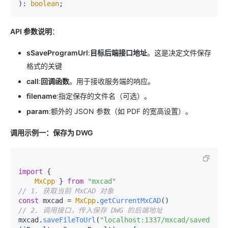
): 
boolean
API 参数说明
：
sSaveProgramUrl
:
目标后端接口地址
。这是决定文件保存
格式的关键
call
:
回调函数
。用于接收服务端的响应。
filename
:指定保存的文件名（可选）。
param
:额外的 JSON 参数（如 PDF 的宽高设置）。
调用示例一：保存为 DWG
import
 {

MxCpp
 } 
from
"mxcad"
// 1. 获取当前 MxCAD 对象
const
 mxcad = 
MxCpp
.
getCurrentMxCAD
// 2. 调用接口，传入保存 DWG 的后端地址
mxcad.
saveFileToUrl
(
"localhost:1337/mxcad/savedwg"
,