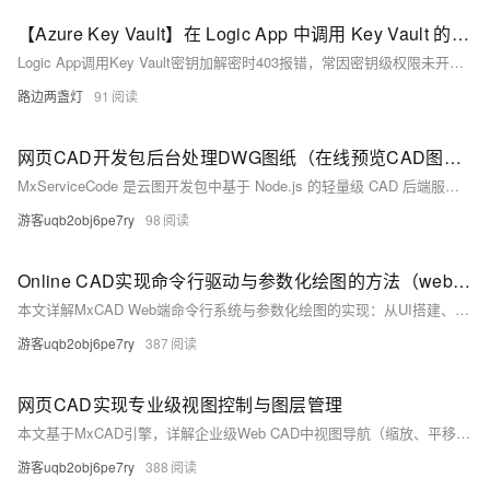
【Azure Key Vault】在 Logic App 中调用 Key Vault 的 Key 进行加密/解密操作时权限报错问题
Logic App调用Key Vault密钥加解密时403报错，常因密钥级权限未开启：即使访问策略已授权，仍需单独为该密钥勾选“Encrypt/Decrypt”等Permitted operations，否则操作被拒。
路边两盏灯
91
网页CAD开发包后台处理DWG图纸（在线预览CAD图纸）
MxServiceCode 是云图开发包中基于 Node.js 的轻量级 CAD 后端服务，封装 DWG 处理能力，依托 MxFun 引擎、C++ 原生模块与 mxcad 模型，支持格式转换、图框裁剪、图层分析、参数绘图及图纸合并等命令式批量处理，输出标准化 JSON 结果。
游客uqb2obj6pe7ry
98
Online CAD实现命令行驱动与参数化绘图的方法（web dwg edit）
本文详解MxCAD Web端命令行系统与参数化绘图的实现：从UI搭建、事件监听、命令注册到动态执行；涵盖静态写死与动态交互（含`setUserDraw`实时预览）两种绘图模式，助你构建专业级Web CAD交互能力。（239字）
游客uqb2obj6pe7ry
387
网页CAD实现专业级视图控制与图层管理
本文基于MxCAD引擎，详解企业级Web CAD中视图导航（缩放、平移、旋转、黑白显示等）与图层管理（增删改查、状态切换、批量操作、搜索过滤）的完整实现。涵盖底层数据库事务、符号表结构解析及Vue3+TS前端交互，提供可落地的最佳实践方案。（239字）
游客uqb2obj6pe7ry
388