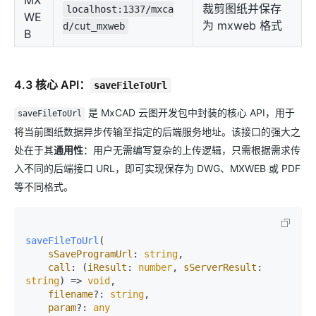
MX
裁剪图纸并保存
localhost:1337/mxca
WE
为 mxweb 格式
d/cut_mxweb
B
4.3 核心 API：
saveFileToUrl
是 MxCAD 云图开发包中封装的核心 API，用于
saveFileToUrl
将当前图纸数据异步传输至指定的后端服务地址。该接口的强大之
处在于其
通用性
：用户无需编写复杂的上传逻辑，只需根据需求传
入不同的后端接口 URL，即可实现保存为 DWG、MXWEB 或 PDF
等不同格式。
saveFileToUrl
(

sSaveProgramUrl
: 
string
, 

call
: 
(
iResult
: 
number
, 
sServerResult
: 
string
) =>
void
, 

filename
?: 
string
, 

param
?: 
any