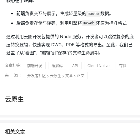
核心在于理解：
前端
负责交互与展示，生成轻量级的
数据。
mxweb
后端
负责存储与转码，利用引擎将
还原为标准格式。
mxweb
通过利用云图开发包提供的 Node 服务，开发者可以跳过复杂的底
层转换逻辑，快速实现 DWG、PDF 等格式的导出。至此，我们已
涵盖了从“看图”、“编辑”到“保存”的完整生命周期。
文章标签：
前端开发
编解码
API
Cloud Native
存储
来 源：
开发者社区
>
云原生
>
文章
> 正文
云原生
相关文章