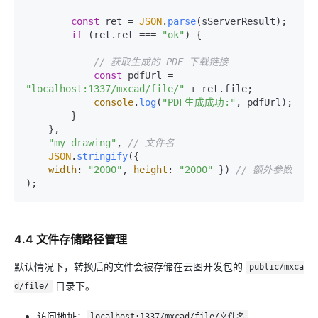
const
 ret = 
JSON
.
parse
(sServerResult);

if
 (ret.
ret
 === 
"ok"
) {

// 获取生成的 PDF 下载链接
const
 pdfUrl = 
"localhost:1337/mxcad/file/"
 + ret.
file
;

console
.
log
(
"PDF生成成功:"
, pdfUrl);

        }

    }, 

"my_drawing"
, 
// 文件名
JSON
.
stringify
({

width
: 
"2000"
, 
height
: 
"2000"
 }) 
// 额外参数
4.4 文件存储路径管理
默认情况下，转换后的文件会被存储在云图开发包的
public/mxca
目录下。
d/file/
访问地址：
localhost:1337/mxcad/file/文件名