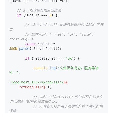
(
iResult, sServerResult
) =>
 {

// 3. 处理服务端返回结果
if
 (iResult === 
0
) {

// sServerResult 是服务端返回的 JSON 字符
串
// 结构示例: { "ret": "ok", "file": 
"test.dwg" }
const
 retData = 
JSON
.
parse
(sServerResult);

if
 (retData.
ret
 === 
"ok"
) {

console
.
log
(
"文件保存成功，服务器路
径："
,

`localhost:1337/mxcad/file/
${

     retData.file}
`
);

// 此时 retData.file 即为保存后的文件
访问路径（相对路径或完整URL）
// 开发者可将其用于后续的文件下载或归档
逻辑