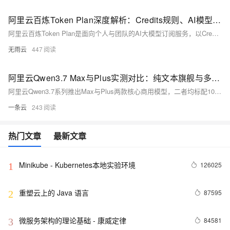
阿里云百炼Token Plan深度解析：Credits规则、AI模型矩阵及免费Tokens获取攻略
阿里云百炼Token Plan是面向个人与团队的AI大模型订阅服务，以Credits为统一计量单位，整合通义千问全系列及主流第三方模型，提供灵活计费、团队管理与多工具兼容能力。本文从Credits计量逻辑、AI模型矩阵、免费Tokens获取与使用规则、套餐选型及常见问题等维度，全面解析Token Plan，帮助用户清晰理解计费机制、高效使用免费额度、合理选择订阅方案。
无雨云
447
阿里云Qwen3.7 Max与Plus实测对比：纯文本旗舰与多模态全能王全维度解析
阿里云Qwen3.7系列推出Max与Plus两款核心商用模型，二者均标配100万Token超长上下文与35小时长时自治执行能力，但在底层架构、模态支持、性能侧重、计费成本上存在本质差异。Max定位纯文本旗舰，专攻复杂推理、代码与长链路智能体；Plus定位多模态全能，兼顾视觉理解、文本推理与端到端任务闭环。本文基于官方实测数据，从基础架构、模态能力、文本/代码/数学性能、计费成本、落地场景五大维度完整对比，为个人开发者、中小企业、政企团队提供精准选型依据。
一条云
243
热门文章
最新文章
Minikube - Kubernetes本地实验环境
126025
1
重塑云上的 Java 语言
87595
2
微服务架构的理论基础 - 康威定律
84581
3