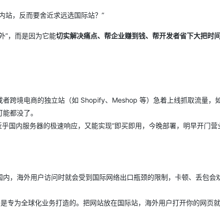
内站，反而要舍近求远选国际站？”
外”，而是因为它能
切实解决痛点、帮企业赚到钱、帮开发者省下大把时
境电商的独立站（如 Shopify、Meshop 等）急着上线抓取流量，
可能都没了。
近乎国内服务器的极速响应，又能实现“即买即用，今晚部署，明早开门营
内，海外用户访问时就会受到国际网络出口瓶颈的限制，卡顿、丢包会劝
骨干网是专为全球化业务打造的。把网站放在国际站，海外用户打开你的网页