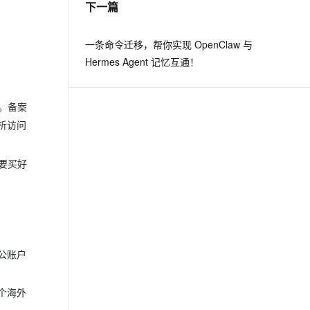
下一篇
息提取
与 AI 智能体进行实时音视频通话
一条命令迁移，帮你实现 OpenClaw 与
从文本、图片、视频中提取结构化的属性信息
构建支持视频理解的 AI 音视频实时通话应用
Hermes Agent 记忆互通！
t.diy 一步搞定创意建站
构建大模型应用的安全防护体系
通过自然语言交互简化开发流程,全栈开发支持
通过阿里云安全产品对 AI 应用进行安全防护
。备案
析访问
要买好
公账户
个海外