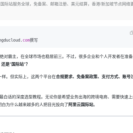
Deepseek-v4-pro
HappyHors
；国际站服务全球，免备案、邮箱注册、美元结算，香港/新加坡节点网络
同享
万小智 AI 建站低至 15元/月
Qoder CN
AI 短剧/漫剧
云原生数据库 
快递物流查询
WordPress
成为服务伙
高校合作
点，立即开启云上创新
覆盖公网/内网、递归/权威、移动APP等全场景解析服务
送.CN域名，送备案服务码
基于千问大模型等，支持代码智能生成、研发智能问答
AI助力短剧
态智能体模型
旗舰 MoE 大模型，百万上下文与顶尖推理能力
图生视频，流
Ubuntu
服务生态伙伴
云工开物
企业应用
Works
Night Plan 支持 Qwen 3.8-Max
云原生大数据计算服务 MaxCompute
AI 办公
容器服务 Kub
NEW
GLM-5.2
Wan2.7-T
Red Hat
30+ 款产品免费体验
Data Agent 驱动的一站式 Data+AI 开发治理平台
夜间 5 折，Qwen/Meoo/TokenPlan 客户专享
面向分析的企业级SaaS模式云数据仓库
AI智能应用
提供一站式管
科研合作
视觉 Coding、空间感知、多模态思考等全面升级
1M上下文，专为长程任务能力而生
ERP
堂（旗舰版）
SUSE
ucloud.
com
智能客服
CRM
防护产品
2个月
自动承接线索
建站小程序
OA 办公系统
AI 应用构建
大模型原生
太地区的绝对霸主，在全球市场也稳居前三。不过，很多企业和个人开发者在准
还是“国际站”？
力提升
财税管理
模板建站
Qoder
大模型服务平台百炼-应用模版
HOT
NEW
面向真实软件
个人版上线、团队版降价；千问3.8-Max首发发尝鲜
丰富多元化的应用模版和解决方案
一样。但实际上，这两个平台在
合规要求、免备案政策、支付方式、账号
400电话
定制建站
万有无界
大模型服务平台百炼-智能体
方案
广告营销
模板小程序
的模型效果
灵活可视化地构建企业级 Agent
、最白话的深度选型教程。无论你是希望业务出海的跨境电商、需要快速上
定制小程序
明白为什么越来越多的人把目光投向了
阿里云国际站
。
秒悟
人工智能平台 PAI
APP 开发
云端极速 AI 
新一代 AI 视频生成模型，深度适配广告营销等场景
AI Native 的算法工程平台，一站式完成建模、训练、推理服务部署
建站系统