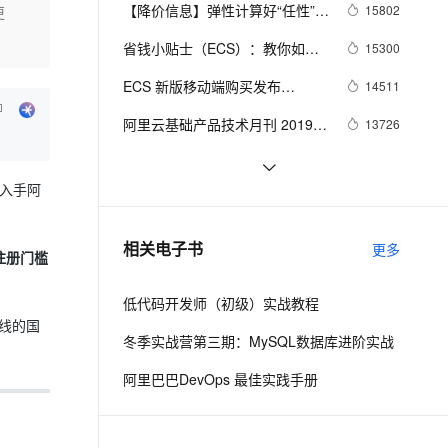
安全
我要投诉
e-1.1-I2V
Cosyvoice-V3-Flash
【降价信息】弹性计算好“任性”，
15802
更
PolarDB
上云场景组合购
Milvus 弹性伸缩功能新增节
伴
ECS又降价了~
漫剧创作，剧本、分镜、视频高效生成
100%兼容MySQL、PostgreSQL，兼容Oracle，支持集中和分布式
覆盖90%+业务场景，专享组合折扣价
点支持范围
畅自然，细节丰富
高表现力语音合成大模型，语音克隆听感自然
VPN
省钱小贴士（ECS）：教你如何
15300
每年省出8w+ 块
ernetes 版 ACK
云聚AI 严选权益
AI 原生数据库服务发布
SSL 证书
ECS 新版移动端购买发布
2V
Fun-ASR
14511
，一键激活高效办公新体验
理容器应用的 K8s 服务
精选AI产品，从模型到应用全链提效
Agent 数据网关
啦！！！
文戏情感细腻自然，动作戏激烈拳拳到肉，实现更强表演能力
支持中英文自由切换，具备更强的噪声鲁棒性
堡垒机
阿里云基础产品技术月刊 2019年
13726
AI 用量加速计划
云原生数据库 PolarDB
4月
防火墙
、识别商机，让客服更高效、服务更出色。
新老同享，达量后返
Agentic Database 发布
ECS经典网络实例支持升级到企
12580
业级实例
主机安全
应用
备入手阿
Mac神兵利器（四）时间管理工
11162
具
千问办公
NEW
当我们谈论企业级存储市场时，我
9533
AI 应用及服务市场
相关电子书
更多
的智能体编程平台
一站式AI生产力平台
注册门槛
们谈论（做）了什么
AI 应用
伶鹊
低代码开发师（初级）实战教程
企业级人与Agent协作平台，接入和调度多个数字员工
智能客服平台，对话机器人、对话分析、智能外呼
大模型
线的国
冬季实战营第三期：MySQL数据库进阶实战
大模型服务平台百炼 - 全妙
自然语言处理
阿里巴巴DevOps 最佳实践手册
应用创作平台
多模态内容创作工具，已接入 DeepSeek
数据标注
机器学习