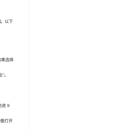
间
。以下
如果选择
业”。
退 9
就像打开