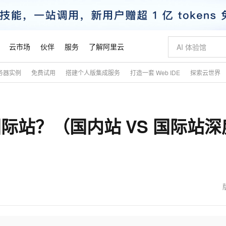
云市场
伙伴
服务
了解阿里云
务器实例
免费试用
搭建个人版集成服务
打造一套 Web IDE
探索云世界
AI 特惠
数据与 API
成为产品伙伴
企业增值服务
最佳实践
价格计算器
AI 场景体
基础软件
产品伙伴合
阿里云认证
市场活动
配置报价
大模型
自助选配和估算价格
新方式
睿译宝，AI翻译排版一步到位
智启 AI 普惠权益
产品生态集成认证中心
企业支持计划
云上春晚
域名与网站
千问官方 MaaS 平台，为开发者和 Agent 而生，新用户赠送 1 亿 + tokens 额度
Qwen Aud
AI Coding
阿里云Maa
2026 阿里云
云服务器 E
为企业打
数据集
Windows
大模型认证
模型
NEW
NEW
际站？（国内站 VS 国际站深
交付可用成果
值低价云产品抢先购
上传文档即自动完成翻译和格式还原
至高享 1亿+免费 tokens，加速 Al 应用落地
提供智能易用的域名与建站服务
智能编程，一键
安全可靠、
产品生态伙伴
专家技术服务
云上奥运之旅
弹性计算合作
阿里云中企出
手机三要素
宝塔 Linux
全部认证
价格优势
有专属领域专家
GLM-5.2：长任务时代开源旗舰模型
阿里云 OPC 创新助力计划
千问大模型
即刻拥有 DeepS
AI 电商营销
对象存储 O
大模型
产品生态伙伴工作台
企业增值服务台
云栖战略参考
云存储合作计
云栖大会
身份实名认证
CentOS
训练营
推动算力普惠，释放技术红利
最高返9万
多领域专家智能体,一键组建 AI 虚拟交付团队
快速构建应用程序和网站，即刻迈出上云第一步
至高百万元 Token 补贴，加速一人公司成长
多元化、高性能、安全可靠的大模型服务
真正可用的 1M 上下文,一次完成代码全链路开发
轻松解锁专属 Dee
从图文生成到
云上的中国
数据库合作计
活动全景
短信
Docker
图片和
站式影视创作平台
Hermes Agent，打造自进化智能体
Token Plan 模型订阅计划
数字证书管理服务（原SSL证书）
5 分钟轻松部署
AI 广告创作
无影云电脑
企业成长
NEW
信息公告
看见新力量
云网络合作计
OCR 文字识别
JAVA
证享300元代金券
可视化编排打通从文字构思到成片全链路闭环
全托管，含MySQL、PostgreSQL、SQL Server、MariaDB多引擎
自主进化，持久记忆，越用越聪明
Qwen3.8-Max 首发尝鲜，限时加量 10 倍，夜间低至2折
实现全站HTTPS，呈现可信的WEB访问
图文、视频一
随时随地安
魔搭 Mode
Kimi-K3
HappyHors
NEW
loud
服务实践
官网公告
金融模力时刻
Salesforce O
版
发票查验
全能环境
Claude Code + GStack 打造工程团队
千问办公，限时限量积分加倍
Qoder
低代码高效构
AI 建站
短信服务
型
NEW
作计划
Kimi 最新旗舰模型，长程编程与推理利器
让文字生成流
计划
创新中心
魔搭 ModelSc
健康状态
理服务
让AI从“聊天伙伴”进化为能干活的“数字员工”
安装技能 GStack，拥有专属 AI 工程团队
你的AI工作搭子，覆盖日常办公高频场景
面向真实软件的智能体编程平台
0 代码专业建
客户案例
天气预报查询
操作系统
态合作计划