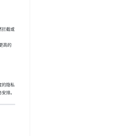
然拦截或
更高的
度的隐私
务安排。