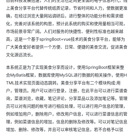
目前科技发展迅速，人们的生活也走向更全面的电子信息时代，线
上美食分享平台代替传统纸质记录，节省时间和人力，使数据更准
确，在经过浏览大量网站调研后，进行整体的功能分析和需求细
化，完善对该系统的构思，预计此系统的购买和使用量相当可观，
市场前景非常广阔。人们对服务的快捷性、便利性标准也越来越
高，这是一个基于springBoot+vue技术的美食分享平台，能够为
广大美食爱好者提供一个方便、日常、便捷的美食交流，促进美食
文化源远流长。
本系统正是为了实现美食分享而设计，使用SpringBoot框架来整
合MyBatis框架，数据库使用MySQL进行数据的相关操作，使用H
TML技术实现页面动态跳转。美食分享平台有二个模块构成:用
户，管理员。用户可以进行登录，注册，在此平台可以进行菜谱查
询，菜谱浏览，收藏，笔记评论，分享菜品以及添加笔记等。管理
员可以对有问题的帐号进行相应处理，可以进行用户信息的管理，
例如增加用户，删除用户，修改用户信息，可以进行菜谱信息的管
理，例如菜谱信息的增加，信息的删除及修改等。可以对笔记信息
增加、删除、修改等，并且可以审核笔记信息，若不合格予以驳