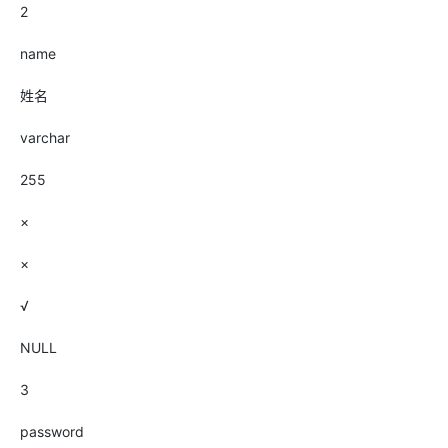
2
name
姓名
varchar
255
×
×
√
NULL
3
password