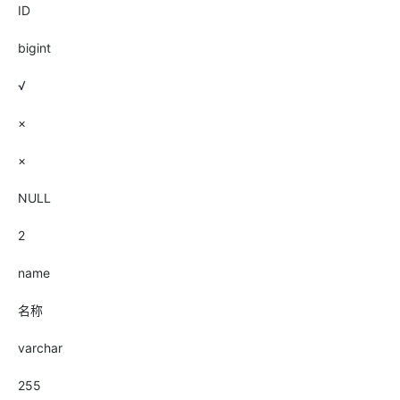
ID
bigint
√
×
×
NULL
2
name
名称
varchar
255