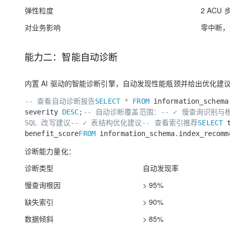
弹性粒度
2 ACU 
对业务影响
零中断，
能力二：智能自动诊断
内置 AI 驱动的智能诊断引擎，自动发现性能瓶颈并给出优化建
-- 查看自动诊断报告
SELECT
*
FROM
information_schema
severity
DESC
;
-- 自动诊断覆盖范围：
-- ✓ 慢查询识别与
SQL 改写建议
-- ✓ 表结构优化建议
-- 查看索引推荐
SELECT
t
benefit_score
FROM
information_schema
.
index_recomm
诊断能力量化：
诊断类型
自动发现率
慢查询根因
> 95%
缺失索引
> 90%
数据倾斜
> 85%