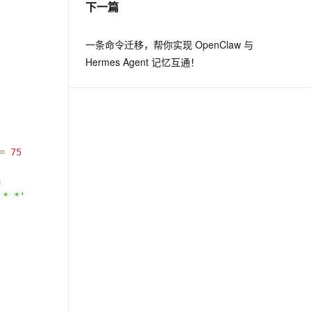
下一篇
息提取
与 AI 智能体进行实时音视频通话
一条命令迁移，帮你实现 OpenClaw 与
从文本、图片、视频中提取结构化的属性信息
构建支持视频理解的 AI 音视频实时通话应用
Hermes Agent 记忆互通！
t.diy 一步搞定创意建站
构建大模型应用的安全防护体系
通过自然语言交互简化开发流程,全栈开发支持
通过阿里云安全产品对 AI 应用进行安全防护
=
75
n
 * *'