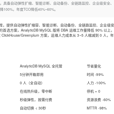
Deepseek-v4-pro
HappyHors
生数据仓库，具备自动弹性扩缩、智能诊断、自动备份、全链路监控、企业级安全
同享
万小智 AI 建站低至 15元/月
Qoder CN
AI 短剧/漫剧
云原生数据库 
快递物流查询
WordPress
成为服务伙
高校合作
100%，年度TCO降低40%~60%。
点，立即开启云上创新
覆盖公网/内网、递归/权威、移动APP等全场景解析服务
送.CN域名，送备案服务码
基于千问大模型等，支持代码智能生成、研发智能问答
AI助力短剧
态智能体模型
旗舰 MoE 大模型，百万上下文与顶尖推理能力
图生视频，流
Ubuntu
服务生态伙伴
云工开物
企业应用
Works
Night Plan 支持 Qwen 3.8-Max
云原生大数据计算服务 MaxCompute
AI 办公
容器服务 Kub
NEW
GLM-5.2
Wan2.7-T
Red Hat
原生数据仓库，提供自动弹性扩缩容、智能诊断、自动备份、全链路监控、企业级
30+ 款产品免费体验
Data Agent 驱动的一站式 Data+AI 开发治理平台
夜间 5 折，Qwen/Meoo/TokenPlan 客户专享
面向分析的企业级SaaS模式云数据仓库
AI智能应用
提供一站式管
科研合作
视觉 Coding、空间感知、多模态思考等全面升级
1M上下文，专为长程任务能力而生
，AnalyticDB MySQL 版将 DBA 运维工作量降低 90% 以上，
ERP
堂（旗舰版）
SUSE
kHouse/Greenplum 方案，运维人力成本从 3~5 人缩减到 0 人，年
智能客服
CRM
防护产品
2个月
自动承接线索
建站小程序
OA 办公系统
AI 应用构建
大模型原生
力提升
财税管理
模板建站
Qoder
大模型服务平台百炼-应用模版
HOT
NEW
面向真实软件
个人版上线、团队版降价；千问3.8-Max首发发尝鲜
丰富多元化的应用模版和解决方案
AnalyticDB MySQL 全托管
节省量化
400电话
定制建站
5分钟开箱即用
时间 -99%
万有无界
大模型服务平台百炼-智能体
方案
广告营销
模板小程序
的模型效果
灵活可视化地构建企业级 Agent
0 人（全自动）
人力 -100%
定制小程序
在线热升级，零中断
停机 = 0
秒悟
人工智能平台 PAI
APP 开发
云端极速 AI 
新一代 AI 视频生成模型，深度适配广告营销等场景
AI Native 的算法工程平台，一站式完成建模、训练、推理服务部署
秒级弹性，按需付费
资源浪费 -60%
建站系统
自动切换 < 30秒
MTTR -98%