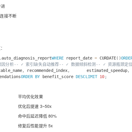
步进
连接不断
议：
.
auto_diagnosis_report
WHERE
report_date
=
CURDATE
(
)
ORDE
根因分析
-- ✓ 索引缺失自动推荐
-- ✓ 数据倾斜检测
-- ✓ 资源瓶颈定
able_name
,
recommended_index
,
estimated_speedup
,
endations
ORDER
BY
benefit_score
DESC
LIMIT
10
;
平均优化效果
优化后提速 3~50x
命中后延迟降低 80%
修复后性能提升 5x