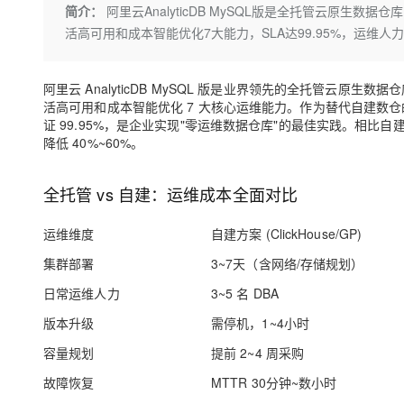
存储
天池大赛
Qwen3.7-Plus
简介：
阿里云AnalyticDB MySQL版是全托管云原
云解析DNS
解决方案免费试用 新老
电子合同
活高可用和成本智能优化7大能力，SLA达99.95%，运维人力降
最高领取价值200元试用
能看、能想、能动手的多模
安全
网络与CDN
AI 算法大赛
畅捷通
大数据开发治理平台 Data
AI 产品 免费试用
网络
安全
云开发大赛
Qwen3-VL-Plus
Tableau 订阅
阿里云 AnalyticDB MySQL 版是业界领先的全托管云
1亿+ 大模型 tokens 和 
活高可用和成本智能优化 7 大核心运维能力。作为替代自建数仓的首选方案
可观测
入门学习赛
中间件
AI空中课堂在线直播课
证 99.95%，是企业实现"零运维数据仓库"的最佳实践。相比自建 Clic
云防火墙
140+云产品 免费试用
降低 40%~60%。
上云与迁云
云原生的云上边界网络安全
产品新客免费试用，最长1
数据库
生态解决方案
大模型服务
企业出海
大模型ACA认证体验
大数据计算
全托管 vs 自建：运维成本全面对比
助力企业全员 AI 认知与能
行业生态解决方案
千问AI平台-Token Plan
政企业务
媒体服务
运维维度
自建方案 (ClickHouse/GP)
开发者生态解决方案
企业服务与云通信
集群部署
3~7天（含网络/存储规划）
千问AI平台-模型体验
AI 开发和 AI 应用解决
在线体验全尺寸、多种模态
日常运维人力
3~5 名 DBA
域名与网站
版本升级
需停机，1~4小时
Happy 系列大模型
终端用户计算
容量规划
提前 2~4 周采购
Serverless
故障恢复
MTTR 30分钟~数小时
开发工具