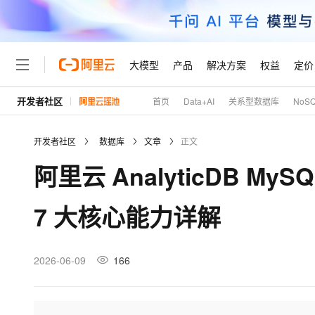
大模型
产品
解决方案
权益
定价
开发者社区
首页
Data+AI
关系型数据库
NoS
大模型
产品
解决方案
权益
定价
云市场
伙伴
服务
了解阿里云
精选产品
精选解决方案
普惠上云
产品定价
精选商城
成为销售伙伴
售前咨询
为什么选择阿里云
千问AI平台
开发者社区
数据库
文章
正文
了解云产品的定价详情
大模型服务平台百炼
睿译宝，AI翻译排版一
普惠上云 官方力荐
分销伙伴
在线服务
网站建设
什么是云计算
大
阿里云 AnalyticDB 
大模型服务与应用平台
上传文档即自动完成翻译和
云服务器38元/年起，超
咨询伙伴
多端小程序
技术领先
云上成本管理
售后服务
轻量应用服务器
GLM-5.2：长任务时代
官方推荐返现计划
大模型
精选产品
精选解决方案
Salesforce 国际版订阅
稳定可靠
7 大核心能力详解
管理和优化成本
推荐新用户得奖励，单订单
销售伙伴合作计划
自助服务
友盟天域
安全合规
人工智能与机器学习
AI
文本生成
云数据库 RDS
Hermes Agent，打造
云工开物
无影生态合作计划
在线服务
观测云
分析师报告
自主进化，持久记忆，越用
高校专属算力普惠，学生认
计算
互联网应用开发
2026-06-09
166
Qwen3.8-Max
HOT
Salesforce On Alibaba C
工单服务
Tuya 物联网平台阿里云
研究报告与白皮书
人工智能平台 PAI
快速拥有专属 OpenClaw
大模
Consulting Partner 合
大数据
容器
智能体时代全能旗舰模型
免费试用
短信专区
一站式AI开发、训练和推
蓝凌 OA
AI 大模型销售与服务生
现代化应用