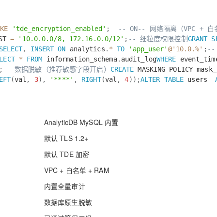
IKE
'tde_encryption_enabled'
;
-- ON
-- 网络隔离（VPC + 
IST
=
'10.0.0.0/8, 172.16.0.0/12'
;
-- 细粒度权限控制
GRANT
S
SELECT
,
INSERT
ON
analytics
.
*
TO
'app_user'
@'10.0.%'
;
-
LECT
*
FROM
information_schema
.
audit_log
WHERE
event_ti
;
-- 数据脱敏（推荐敏感字段开启）
CREATE
MASKING POLICY mask_
EFT
(
val
,
3
)
,
'****'
,
RIGHT
(
val
,
4
)
)
;
ALTER
TABLE
users
AnalyticDB MySQL 内置
默认 TLS 1.2+
默认 TDE 加密
VPC + 白名单 + RAM
内置全量审计
数据库原生脱敏