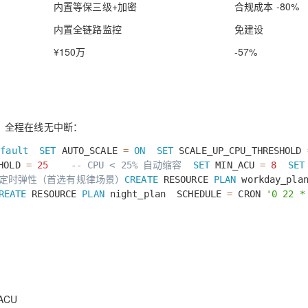
内置等保三级+加密
合规成本 -80%
内置全链路监控
免建设
AI 应用
10分钟微调：让0.6B模型媲美235B模
多模态数据信
型
¥150万
-57%
依托云原生高可用架构,实现Dify私有化部署
用1%尺寸在特定领域达到大模型90%以上效果
一个 AI 助手
超强辅助，Bol
即刻拥有 DeepSeek-R1 满血版
在企业官网、通讯软件中为客户提供 AI 客服
多种方案随心选，轻松解锁专属 DeepSeek
弹性，全程在线无中断：
efault
SET
AUTO_SCALE
=
ON
SET
SCALE_UP_CPU_THRESHOLD
SHOLD
=
25
-- CPU < 25% 自动缩容
SET
MIN_ACU
=
8
SET
 定时弹性（首选有规律场景）
CREATE
RESOURCE
PLAN
workday_pla
REATE
RESOURCE
PLAN
night_plan
SCHEDULE
=
CRON
'0 22 *
 ACU