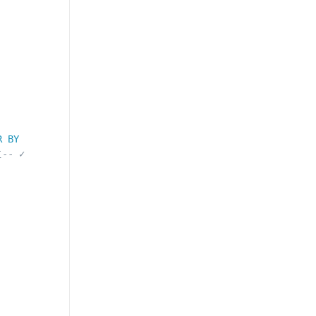
R
BY
位
-- ✓