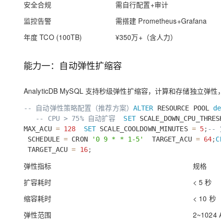
安全合规
需自行配置+审计
大模型解决方案
迁移与运维管理
监控告警
需搭建 Prometheus+Grafana
快速部署 Dify，高效搭建 
年度 TCO (100TB)
¥350万+（含人力）
专有云
10 分钟在聊天系统中增加
能力一：自动弹性扩缩容
AnalyticDB MySQL 支持秒级弹性扩缩容，计算和存储独立
-- 自动弹性策略配置（推荐方案）
ALTER
RESOURCE POOL
d
-- CPU > 75% 自动扩容
SET
SCALE_DOWN_CPU_THRE
MAX_ACU
=
128
SET
SCALE_COOLDOWN_MINUTES
=
5
;
--
SCHEDULE
=
CRON
'0 9 * * 1-5'
TARGET_ACU
=
64
;
C
TARGET_ACU
=
16
;
弹性指标
规格
扩容耗时
< 5 秒
缩容耗时
< 10 秒
弹性范围
2~1024