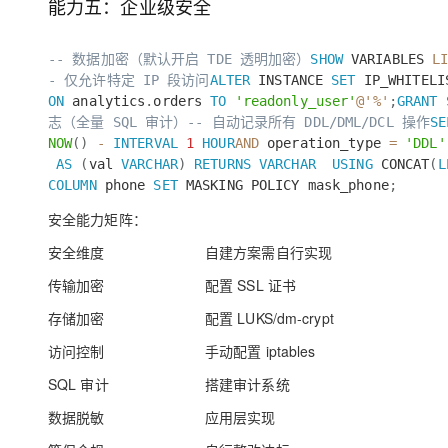
能力五：企业级安全
-- 数据加密（默认开启 TDE 透明加密）
SHOW
VARIABLES
L
- 仅允许特定 IP 段访问
ALTER
INSTANCE
SET
IP_WHITEL
ON
analytics
.
orders
TO
'readonly_user'
@'%'
;
GRANT
志（全量 SQL 审计）
-- 自动记录所有 DDL/DML/DCL 操作
SE
NOW
(
)
-
INTERVAL
1
HOUR
AND
operation_type
=
'DDL'
AS
(
val
VARCHAR
)
RETURNS
VARCHAR
USING
CONCAT
(
L
COLUMN
phone
SET
MASKING POLICY mask_phone
;
安全能力矩阵：
安全维度
自建方案需自行实现
传输加密
配置 SSL 证书
存储加密
配置 LUKS/dm-crypt
访问控制
手动配置 iptables
SQL 审计
搭建审计系统
数据脱敏
应用层实现