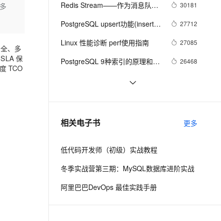
安全
我要投诉
e-1.1-I2V
Cosyvoice-V3-Flash
Redis Stream——作为消息队列
30181
、多
PolarDB
上云场景组合购
伴
Qoder CN V1.7.0 发布
的典型应用场景
漫剧创作，剧本、分镜、视频高效生成
100%兼容MySQL、PostgreSQL，兼容Oracle，支持集中和分布式
覆盖90%+业务场景，专享组合折扣价
畅自然，细节丰富
高表现力语音合成大模型，语音克隆听感自然
VPN
PostgreSQL upsert功能(insert 
27712
on conflict do)的用法
ernetes 版 ACK
云聚AI 严选权益
云安全中心 AI BAS 智能自动
SSL 证书
Linux 性能诊断 perf使用指南
2V
Fun-ASR
27085
安全、多
，一键激活高效办公新体验
理容器应用的 K8s 服务
精选AI产品，从模型到应用全链提效
化模拟渗透攻击产品发布
文戏情感细腻自然，动作戏激烈拳拳到肉，实现更强表演能力
支持中英文自由切换，具备更强的噪声鲁棒性
SLA 保
堡垒机
PostgreSQL 9种索引的原理和应
26468
度 TCO
AI 用量加速计划
DataWorks ChatBI 会话支持
用场景
防火墙
、识别商机，让客服更高效、服务更出色。
新老同享，达量后返
上传临时文件分析
HBase全网最佳学习资料汇总
24052
主机安全
应用
PostgreSQL 9.5+ 高效分区表实
23550
现 - pg_pathman
千问办公
NEW
HBase的备份以及恢复方案
23355
AI 应用及服务市场
相关电子书
更多
的智能体编程平台
一站式AI生产力平台
AI 应用
伶鹊
低代码开发师（初级）实战教程
企业级人与Agent协作平台，接入和调度多个数字员工
智能客服平台，对话机器人、对话分析、智能外呼
大模型
冬季实战营第三期：MySQL数据库进阶实战
大模型服务平台百炼 - 全妙
自然语言处理
阿里巴巴DevOps 最佳实践手册
应用创作平台
多模态内容创作工具，已接入 DeepSeek
数据标注
机器学习