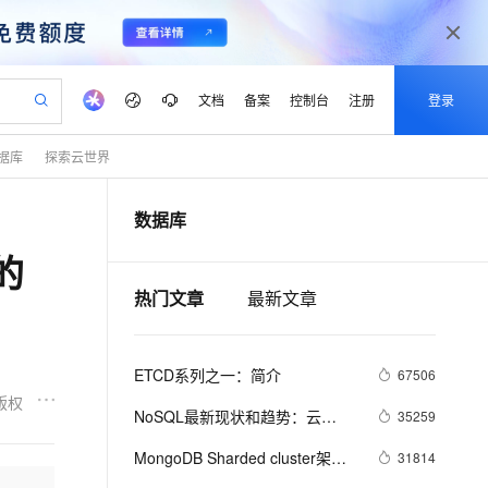
文档
备案
控制台
注册
登录
据库
探索云世界
验
作计划
器
AI 活动
专业服务
服务伙伴合作计划
开发者社区
加入我们
产品动态
服务平台百炼
阿里云 OPC 创新助力计划
数据库
一站式生成采购清单，支持单品或批量购买
可编辑精美 PPT 文稿
S产品伙伴计划（繁花）
峰会
CS
造的大模型服务与应用开发平台
Agency Agents：拥有专属领域专家
AI 生产力先锋
Al MaaS 服务伙伴赋能合作
域名
博文
Careers
PolarDB Agentic Database
至高可申请百万元
的
 轻松生成专业的 PPT
开启高性价比 AI 编程新体验
弹性可伸缩的云计算服务
先锋实践拓展 AI 生产力的边界
发布
多领域专家智能体,一键组建 AI 虚拟交付团队
Token 补贴，五大权
计划
海大会
伙伴信用分合作计划
商标
问答
社会招聘
热门文章
最新文章
益加速 OPC 成功
帕鲁游戏服务器
SS
HappyHorse 打造一站式影视创作平台
飞天发布时刻
HOT
秒悟 Meoo CLI 支持一键部
划
备案
电子书
校园招聘
联机服务器，轻松开启游戏
视频创作，一键激活电商全链路生产力
稳定、安全、高性价比、高性能的云存储服务
所见，即是所愿
署项目至阿里云账号
可视化编排打通从文字构思到成片全链路闭环
更多支持
划
公司注册
镜像站
视频生成
语音识别与合成
 智能体与工作流应用
漫剧工坊：一站式动画创作平台
AI 实训营
Flink OSS 支持
ETCD系列之一：简介
67506
合作伙伴培训与认证
划
上云迁移
站生成，高效打造优质广告素材
全接入的云上超级电脑
通过阿里云百炼高效搭建AI应用,助力高效开发
快速生产连贯的高质量长漫剧
从基础到进阶，Agent 创客手把手教你
AssumeRole 角色自定义
版权
lScope
我要反馈
e-1.1-T2V
Qwen3-TTS-Flash
NoSQL最新现状和趋势：云
35259
查询合作伙伴
n Alibaba Cloud ISV 合作
代维服务
建企业门户网站
10 分钟搭建微信、支付宝小程序
百炼 Qwen3.7-Flash 系列模
NoSQL数据库将成重要增长引擎
畅细腻的高质量视频
离线语音合成大模型，多语言方言自适应，低延迟高稳定
创新加速
ope
MongoDB Sharded cluster架构
登录合作伙伴管理后台
我要建议
31814
站，无忧落地极速上线
以可视化方式快速构建移动和 PC 门户网站
国内短信简单易用，安全可靠，秒级触达，全球覆盖200+国家和地区。
高效部署网站，快速应用到小程序
型发布
原理