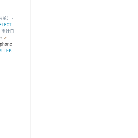
白名单）
-
ELECT
- 审计日
me
>
phone
ALTER