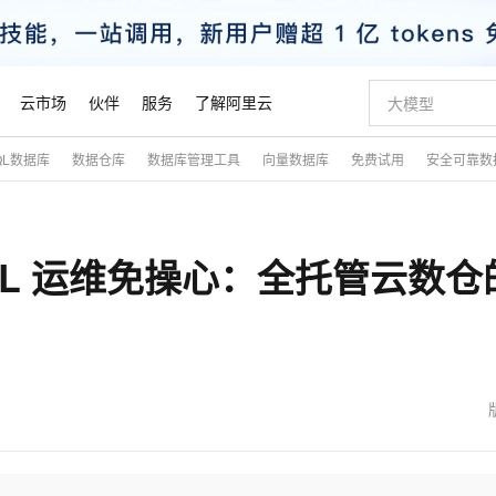
云市场
伙伴
服务
了解阿里云
QL数据库
数据仓库
数据库管理工具
向量数据库
免费试用
安全可靠数
AI 特惠
数据与 API
成为产品伙伴
企业增值服务
最佳实践
价格计算器
AI 场景体
基础软件
产品伙伴合
阿里云认证
市场活动
配置报价
大模型
自助选配和估算价格
步到位
智启 AI 普惠权益
产品生态集成认证中心
企业支持计划
云上春晚
域名与网站
Qwen Audio：打造专属 AI 语音助手
千问官方 MaaS 平台，为开发者和 Agent 而生，新用户赠送 1 亿 + tokens 额度
一句话生成原生
AI Coding
阿里云Maa
2026 阿里云
云服务器 E
为企业打
数据集
Windows
大模型认证
模型
NEW
NEW
MySQL 运维免操心：全托管云数仓
格式还原
值低价云产品抢先购
至高享 1亿+免费 tokens，加速 Al 应用落地
提供智能易用的域名与建站服务
Qwen-Audio-3.0-Realtime 端到端实时语音角色扮演
输入一句话想法,
智能编程，一键
安全可靠、
产品生态伙伴
专家技术服务
云上奥运之旅
弹性计算合作
阿里云中企出
手机三要素
宝塔 Linux
全部认证
价格优势
开源旗舰模型
即刻拥有 DeepSeek-V4-Pro
阿里云 OPC 创新助力计划
千问大模型
一键部署幻兽
AI 电商营销
对象存储 O
大模型
产品生态伙伴工作台
企业增值服务台
云栖战略参考
云存储合作计
云栖大会
身份实名认证
CentOS
训练营
推动算力普惠，释放技术红利
最高返9万
真正可用的 1M 上下文,一次完成代码全链路开发
快速构建应用程序和网站，即刻迈出上云第一步
轻松解锁专属 DeepSeek-V4-Pro
至高百万元 Token 补贴，加速一人公司成长
多元化、高性能、安全可靠的大模型服务
一键购买专属
从图文生成到
云上的中国
数据库合作计
活动全景
短信
Docker
图片和
自进化智能体
5 分钟轻松部署专属 QwenPaw
Token Plan 模型订阅计划
数字证书管理服务（原SSL证书）
高效搭建 AI
AI 广告创作
无影云电脑
企业成长
NEW
HOT
信息公告
看见新力量
云网络合作计
OCR 文字识别
JAVA
越聪明
证享300元代金券
全托管，含MySQL、PostgreSQL、SQL Server、MariaDB多引擎
Qwen3.8-Max 首发尝鲜，限时加量 10 倍，夜间低至2折
实现全站 HTTPS，呈现可信的 Web 访问
从聊天伙伴进化为能主动干活的本地数字员工
图文、视频一
随时随地安
魔搭 Mode
Kimi-K3
HappyHors
NEW
loud
服务实践
官网公告
金融模力时刻
Salesforce O
版
发票查验
全能环境
Claude Code + GStack 打造工程团队
千问办公，限时限量积分加倍
Qoder
低代码高效构
AI 建站
短信服务
型
NEW
作计划
Kimi 最新旗舰模型，长程编程与推理利器
让文字生成流
计划
创新中心
魔搭 ModelSc
健康状态
理服务
让AI从“聊天伙伴”进化为能干活的“数字员工”
安装技能 GStack，拥有专属 AI 工程团队
你的AI工作搭子，覆盖日常办公高频场景
面向真实软件的智能体编程平台
0 代码专业建
客户案例
天气预报查询
操作系统
态合作计划