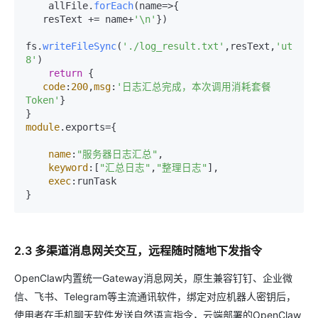
    allFile.
forEach
(
name
=>
{

   resText += name+
'\n'
})

fs.
writeFileSync
(
'./log_result.txt'
,resText,
'utf-
8'
)

return
 {

code
:
200
,
msg
:
'日志汇总完成，本次调用消耗套餐
Token'
}

module
.
exports
={

name
:
"服务器日志汇总"
,

keyword
:[
"汇总日志"
,
"整理日志"
],

exec
:runTask

2.3 多渠道消息网关交互，远程随时随地下发指令
OpenClaw内置统一Gateway消息网关，原生兼容钉钉、企业微
信、飞书、Telegram等主流通讯软件，绑定对应机器人密钥后，
使用者在手机聊天软件发送自然语言指令，云端部署的OpenClaw