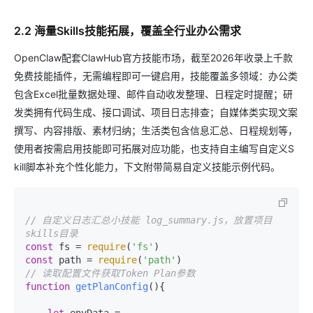
2.2 海量Skills技能拓展，覆盖全行业办公需求
OpenClaw配套ClawHub官方技能市场，截至2026年收录上千款
免费技能插件，无需编程即可一键启用，技能覆盖多领域：办公类
包含Excel批量数据处理、邮件自动收发整理、日程定时提醒；研
发类拥有代码生成、接口调试、项目日志排查；自媒体类实现文案
撰写、内容排版、素材归纳；生活类包含信息汇总、日程规划等，
使用者按需启用技能即可拓展对应功能，也支持自主编写自定义S
kill脚本补充个性化能力，下文附带简易自定义技能示例代码。
// 自定义日志汇总小技能 log_summary.js，放置项目
skills目录
const
 fs = 
require
(
'fs'
const
 path = 
require
(
'path'
// 读取配置文件获取Token Plan参数
function
getPlanConfig
(
){
