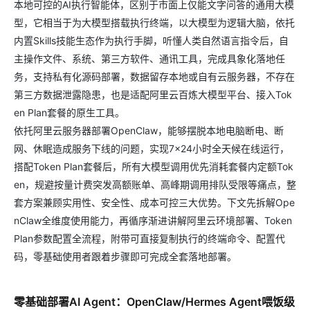
本地可控的AI执行智能体，区别于市面上仅能文字问答的通用大模
型，它相当于为大模型搭载执行终端，以大模型为逻辑大脑，依托
内置Skills技能生态作为执行手脚，听懂人类自然语言指令后，自
主操作文件、系统、第三方软件、通讯工具，完成具象化落地任
务，支持私有化源码部署，数据留存本地或自有云服务器，不存在
第三方数据泄露隐患，也是适配阿里云百炼大模型平台、接入Tok
en Plan套餐的原生工具。
依托阿里云服务器部署OpenClaw，能够摆脱本地电脑断电、断
网、休眠造成服务下线的问题，实现7×24小时全天候在线运行，
搭配Token Plan套餐后，所有大模型调用优先消耗套餐内定额Tok
en，规避按量计费突发高额账单、高峰期调用排队受限等痛点，整
套方案兼顾实用性、安全性、成本可控三大优势。下文先拆解Ope
nClaw全维度使用能力，再循序渐进讲解阿里云环境部署、Token
Plan参数配置全流程，附带可直接复制执行的终端命令、配置代
码，零基础使用者跟着步骤即可完成全套落地部署。
零基础部署AI Agent：OpenClaw/Hermes Agent喂饭级