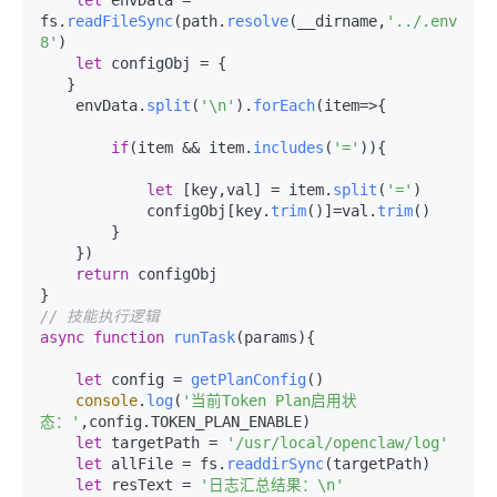
let
 envData = 
fs.
readFileSync
(path.
resolve
(__dirname,
'../.env'
),
'
8'
)

let
 configObj = {

   }

    envData.
split
(
'\n'
).
forEach
(
item
=>
{

if
(item && item.
includes
(
'='
)){

let
 [key,val] = item.
split
(
'='
)

            configObj[key.
trim
()]=val.
trim
()

        }

    })

return
 configObj

// 技能执行逻辑
async
function
runTask
(
params
){

let
 config = 
getPlanConfig
()

console
.
log
(
'当前Token Plan启用状
态：'
,config.
TOKEN_PLAN_ENABLE
)

let
 targetPath = 
'/usr/local/openclaw/log'
let
 allFile = fs.
readdirSync
(targetPath)

let
 resText = 
'日志汇总结果：\n'