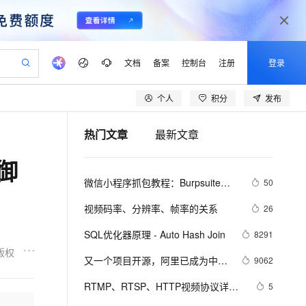
文档
备案
控制台
注册
登录
个人
积分
发布
验
作计划
器
AI 活动
专业服务
服务伙伴合作计划
开发者社区
加入我们
产品动态
服务平台百炼
阿里云 OPC 创新助力计划
热门文章
最新文章
一站式生成采购清单，支持单品或批量购买
io：打造专属 AI 语音助手
S产品伙伴计划（繁花）
峰会
CS
造的大模型服务与应用开发平台
一句话生成原生可编辑精美 PPT 文稿
AI 生产力先锋
Al MaaS 服务伙伴赋能合作
域名
博文
Careers
至高可申请百万元
Qwen3.8-Max 模型上线
御
开启高性价比 AI 编程新体验
弹性可伸缩的云计算服务
Qwen-Audio-3.0-Realtime 端到端实时语音角色扮演
输入一句话想法, 轻松生成专业的 PPT
先锋实践拓展 AI 生产力的边界
Token 补贴，五大权
计划
海大会
伙伴信用分合作计划
商标
问答
社会招聘
微信小程序抓包教程：Burpsuite版 
50
益加速 OPC 成功
eek-V4-Pro
SS
一键部署幻兽帕鲁游戏服务器
飞天发布时刻
HOT
Open Search 向量检索版支
划
备案
电子书
校园招聘
附所需工具
pSeek-V4-Pro
视频创作，一键激活电商全链路生产力
稳定、安全、高性价比、高性能的云存储服务
一键购买专属联机服务器，轻松开启游戏
所见，即是所愿
持视频检索 Pipeline 功能
更多支持
视频码率、分辨率、帧率的关系
26
划
公司注册
镜像站
视频生成
语音识别与合成
专属 QwenPaw
漫剧工坊：一站式动画创作平台
AI 实训营
HOT
应用身份服务 (IDaaS)
SQL优化器原理 - Auto Hash Join
8291
合作伙伴培训与认证
划
上云迁移
站生成，高效打造优质广告素材
全接入的云上超级电脑
从聊天伙伴进化为能主动干活的本地数字员工
快速生产连贯的高质量长漫剧
从基础到进阶，Agent 创客手把手教你
OpenClaw 管理能力上线
版权
lScope
我要反馈
e-1.1-T2V
Qwen3-TTS-Flash
又一个项目开源，阿里已成为中国
9062
查询合作伙伴
n Alibaba Cloud ISV 合作
代维服务
建企业门户网站
10 分钟搭建微信、支付宝小程序
MaxCompute MaxFrame 提
开源的关键力量？
畅细腻的高质量视频
离线语音合成大模型，多语言方言自适应，低延迟高稳定
创新加速
RTMP、RTSP、HTTP视频协议详解
ope
登录合作伙伴管理后台
5
我要建议
站，无忧落地极速上线
以可视化方式快速构建移动和 PC 门户网站
国内短信简单易用，安全可靠，秒级触达，全球覆盖200+国家和地区。
高效部署网站，快速应用到小程序
供自动弹性内存功能
（附：直播流地址、播放软件）