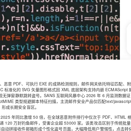
件、恶意 PDF、可执行 EXE 的成熟检测规则，邮件网关依托特征匹配、
准化的 SVG 矢量图形格式因 XML 底层架构支持内嵌 ECMAScript
窗静默跳转盗号。SANS 互联网风暴中心 2026 年 6 月监测数据
scriptMIME 类型规避脚本特征扫描，主流邮件安全产品仅匹配text/javascrip
拦截规则，形成长期安全盲区。
量 2025 年同比激增 50 倍，在全球恶意附件排行中仅次于 PDF、HTML
定向投递 120 万封钓鱼邮件，受害企业超 53000 家。该类攻击区别于传统批
跳转链接自动拼接收件邮箱形成个性化盗号页面，大幅降低用户警惕性，点击转