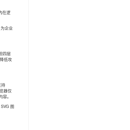
内在逻
；为企业
但四层
降低攻
支持
浏览器仅
本内容。
VG 图
。