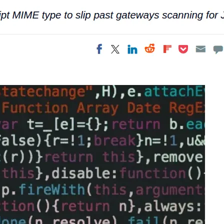
AI 应用
10分钟微调：让0.6B模型媲美235B模
多模态数据信
型
依托云原生高可用架构,实现Dify私有化部署
用1%尺寸在特定领域达到大模型90%以上效果
一个 AI 助手
超强辅助，Bol
即刻拥有 DeepSeek-R1 满血版
在企业官网、通讯软件中为客户提供 AI 客服
多种方案随心选，轻松解锁专属 DeepSeek