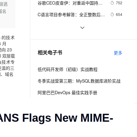
安全
谷歌CEO皮查伊：对重返中国持开
我要投诉
e-1.1-I2V
Cosyvoice-V3-Flash
752
四层逃
PolarDB
上云场景组合购
Milvus 弹性伸缩功能新增节
伴
放态度
域名
漫剧创作，剧本、分镜、视频高效生成
100%兼容MySQL、PostgreSQL，兼容Oracle，支持集中和分布式
覆盖90%+业务场景，专享组合折扣价
点支持范围
畅自然，细节丰富
高表现力语音合成大模型，语音克隆听感自然
VPN
C语言项目参考解答：全正整数后再
654
计算
ernetes 版 ACK
云聚AI 严选权益
AI 原生数据库服务发布
SSL 证书
俗人解读 三维渲染 的工作过程
657
2V
Fun-ASR
，一键激活高效办公新体验
理容器应用的 K8s 服务
精选AI产品，从模型到应用全链提效
Agent 数据网关
文戏情感细腻自然，动作戏激烈拳拳到肉，实现更强表演能力
支持中英文自由切换，具备更强的噪声鲁棒性
堡垒机
S 的技术
国土档案管理信息系统【档案著
581
AI 用量加速计划
云原生数据库 PolarDB
 月
录】-他项权利类档案著录
防火墙
、识别商机，让客服更高效、服务更出色。
使用TWO_TASK或者LOCAL环境变
新老同享，达量后返
Agentic Database 发布
向 23
586
相关电子书
更多
OR 双层载
量?
主机安全
应用
鱼技术专
泛滥的三
低代码开发师（初级）实战教程
千问办公
NEW
训、域名
AI 应用及服务市场
的智能体编程平台
一站式AI生产力平台
冬季实战营第三期：MySQL数据库进阶实战
AI 应用
伶鹊
阿里巴巴DevOps 最佳实践手册
企业级人与Agent协作平台，接入和调度多个数字员工
智能客服平台，对话机器人、对话分析、智能外呼
大模型
大模型服务平台百炼 - 全妙
自然语言处理
下一篇
应用创作平台
多模态内容创作工具，已接入 DeepSeek
数据标注
机器学习
一条命令迁移，帮你实现 OpenClaw 与