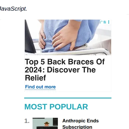
Hermes Agent 记忆互通！
息提取
与 AI 智能体进行实时音视频通话
从文本、图片、视频中提取结构化的属性信息
构建支持视频理解的 AI 音视频实时通话应用
t.diy 一步搞定创意建站
构建大模型应用的安全防护体系
通过自然语言交互简化开发流程,全栈开发支持
通过阿里云安全产品对 AI 应用进行安全防护