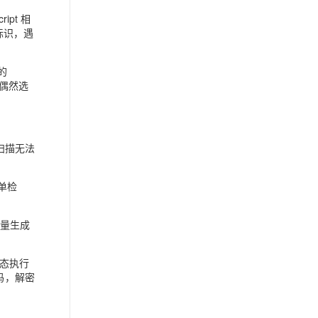
ript 相
标识，遇
的
非偶然选
扫描无法
名单检
变量生成
动态执行
码，解密