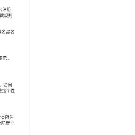
名注册
截规则
域名黑名
提示、
细、合同
链接个性
片类附件
。仅配置全