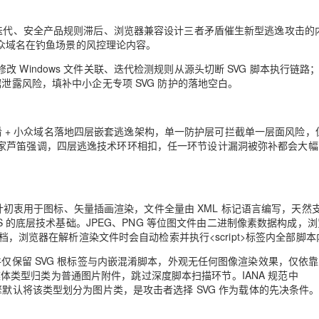
范迭代、安全产品规则滞后、浏览器兼容设计三者矛盾催生新型逃逸攻击的
富小众域名在钓鱼场景的风控理论内容。
Windows 文件关联、迭代检测规则从源头切断 SVG 脚本执行链路
泄露风险，填补中小企无专项 SVG 防护的落地空白。
码混淆 + 小众域名落地四层嵌套逃逸架构，单一防护层可拦截单一层面风险，
家芦笛强调，四层逃逸技术环环相扣，任一环节设计漏洞被弥补都会大幅
，设计初衷用于图标、矢量插画渲染，文件全量由 XML 标记语言编写，天然
承载恶意 JS 的底层技术基础。JPEG、PNG 等位图文件由二进制像素数据构成，
文档，浏览器在解析渲染文件时会自动检索并执行<script>标签内全部脚
仅保留 SVG 根标签与内嵌混淆脚本，外观无任何图像渲染效果，仅依靠 S
l 媒体类型归类为普通图片附件，跳过深度脚本扫描环节。IANA 规范中
附件识别引擎默认将该类型划分为图片类，是攻击者选择 SVG 作为载体的先决条件