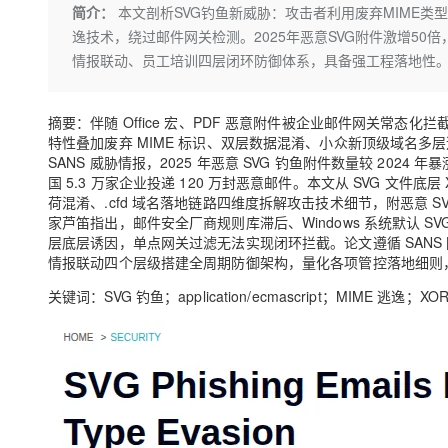
存储
天池大赛
Qwen3.7-Plus
简介：
本文剖析SVG钓鱼新威胁：攻击者利用废弃MIME类型（appli
云解析DNS
解决方案免费试用 新老
电子合同
逸技术，绕过邮件网关检测。2025年恶意SVG附件激增5
最高领取价值200元试用
能看、能想、能动手的多模
安全
网络与CDN
AI 算法大赛
畅捷通
情报联动、员工培训四层闭环防御体系，具备强工程落地性。
大数据开发治理平台 Data
AI 产品 免费试用
网络
安全
云开发大赛
Qwen3-VL-Plus
Tableau 订阅
1亿+ 大模型 tokens 和 
可观测
入门学习赛
摘要：伴随 Office 宏、PDF 恶意附件被企业邮件网关常态化拦
中间件
AI空中课堂在线直播课
云防火墙
140+云产品 免费试用
特性叠加废弃 MIME 标识、双层数据混淆、小众新顶级域名多层逃逸机
上云与迁云
云原生的云上边界网络安全
产品新客免费试用，最长1
SANS 威胁情报，2025 年恶意 SVG 钓鱼附件数量较 2024 
数据库
生态解决方案
国 5.3 万家企业投递 120 万封恶意邮件。本文从 SVG 文件底层 XML 
大模型服务
企业出海
大模型ACA认证体验
荷混淆、.cfd 域名落地链路四维度拆解攻击技术细节，附恶意
大数据计算
家芦笛指出，邮件安全厂商规则库滞后、Windows 系统默认 S
助力企业全员 AI 认知与能
行业生态解决方案
千问AI平台-Token Plan
政企业务
层底层诱因，单点网关过滤无法实现闭环拦截。论文遵循 SAN
媒体服务
情报联动四个层级搭建全周期防御架构，量化各项管控落地细则
开发者生态解决方案
企业服务与云通信
关键词：SVG 钓鱼；application/ecmascript；MIME 逃
千问AI平台-模型体验
AI 开发和 AI 应用解决
在线体验全尺寸、多种模态
域名与网站
Happy 系列大模型
终端用户计算
Serverless
开发工具