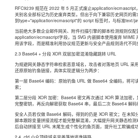
RFC9239 规范在 2022 年 5 月正式废止application/ecmascri
关别名全部标记为历史废弃类型。但出于向下兼容历史网页的需求，全主流
到type="application/ecmascript"的 script 标签时，与标准t
当前绝大多数企业邮件网关、附件扫描引擎的脚本检测规则仅配置text/java
application/ecmascript字段，当 SVG 内嵌脚本使
用该字段，而是精准利用协议规范更新与安全产品规则迭代不同
2.3 Base64 + 分段 XOR 双层加密混淆隐藏跳转 URL
为规避网关静态字符串检索恶意域名，攻击者对落地页 URL 
还原原始钓鱼链接，具体实现逻辑分为两步：
第一层 Base64 编码：原始钓鱼 URL 做 Base64 全
索；
第二层分段 XOR 加密：Base64 密文再次通过 XOR 
完整密钥，再反向解密获取 Base64 串，最后二次 Base64 
安全人员若仅做 Base64 解码，得到的仍是 XOR 密文；
脚本跟踪变量拼接流程才能完整解混淆，大幅提升网关静态检测难度。
后自动拼接至 URL 末尾生成个性化钓鱼页面，提升社工欺骗成
2.4 .cfd 小众顶级域名完善落地逃逸链路