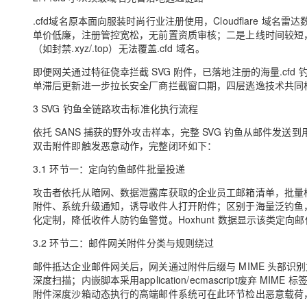
.cfd域名原本面向服装时尚行业注册使用，Cloudflare 
单价低廉，注册管控宽松，无前置资质审核；二是上线时间较短
（如封禁.xyz/.top）无法覆盖.cfd 域名。
即便网关通过特征侥幸拦截 SVG 附件，已落地注册的海量.c
单滞后更新进一步拉长安全厂商拦截窗口期，四层逃逸技术共同构
3 SVG 钓鱼全链路攻击标准化执行流程
依托 SANS 捕获的野外攻击样本，完整 SVG 钓鱼从邮件
双击附件即触发恶意动作，完整闭环如下：
3.1 环节一：定向钓鱼邮件批量投递
攻击者依托从暗网、数据泄露库获取的企业员工邮箱清单，批量构
附件、系统升级通知，诱导收件人打开附件；区别于海量泛钓鱼，每一
化定制，降低收件人防钓鱼警觉。Hoxhunt 数据显示该类定向邮
3.2 环节二：邮件网关附件分类与规则绕过
邮件抵达企业邮件网关后，网关通过附件后缀与 MIME 头部识别文件
深度扫描；内嵌脚本采用application/ecmascript废
附件深度沙箱动态执行的高端邮件系统可在此环节检出恶意载荷