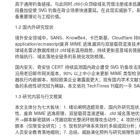
高于通用钓鱼链接。与此同时.cfd小众顶级域名凭借注册成本
段叠加促使 SVG 钓鱼在政企场景快速蔓延。在此现实威胁下，
备重要理论与工程价值。
1.2 国内外研究现状
境外安全领域中，SANS、KnowBe4、卡巴斯基、Cloudflare 持续跟
application/ecmascript废弃 MIME 逃逸漏洞与双层
球域名雷达数据库统计.cfd域名滥用趋势，持续更新恶意域名
终端执行、域名落地全链条的系统化攻防梳理。
国内安天、奇安信 CERT 持续监测国内政企遭受 SVG 钓
沿用老旧邮件网关版本，90% 以上中小企未更新 MIME 类型检测
器执行内嵌脚本，相较欧美企业暴露面更大；现有国内学术文献多围绕常规
鱼的系统性研究较为稀缺，本文依托 TechTimes 刊载的一手 
1.3 研究内容与行文框架
本文主体分为七大板块：1. 绪论阐明选题背景、国内外研究现状、研
性、废弃 MIME 逃逸原理、双层载荷混淆逻辑、.cfd 域名
开→脚本解密跳转→凭据窃取完整闭环梳理攻击动作；4. 攻防代码实
脚本（仅限安全研究）；5. 现有防护体系失效的多层成因分析；6
人员安全教育落地细则；7. 总结、威胁演化预判与研究局限性说