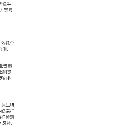
逃逸手
御方案具
e 依托全
检测、
业普遍
唤起浏览
 定向钓
 原生特
→终端打
特征检测
名风控、