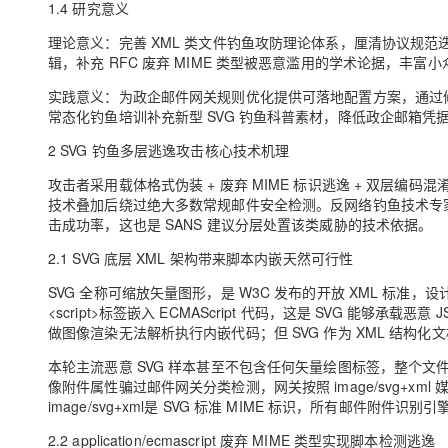
1.4 研究意义
理论意义：完善 XML 类文件钓鱼攻防理论体系，厘清协议规
辑，补充 RFC 废弃 MIME 类型被恶意滥用的学术论据，丰
实践意义：为政企邮件网关规则优化提供可落地配置方案，通过修改 
常态化钓鱼培训补充新型 SVG 钓鱼科普素材，降低政企邮箱凭据
2 SVG 钓鱼多层逃逸攻击核心技术机理
攻击者采用载体格式伪装 + 废弃 MIME 标识逃逸 + 双层编
技术叠加后绕过绝大多数常规邮件安全检测。反网络钓鱼技术专
击成功率，这也是 SANS 建议分层处置该类威胁的技术依据。
2.1 SVG 底层 XML 架构带来脚本内嵌天然可行性
SVG 全称可缩放矢量图形，是 W3C 发布的开放 XML 标准
<script>标签嵌入 ECMAScript 代码，这是 SVG 能够
做图像渲染无法解析执行内嵌代码；但 SVG 作为 XML 结构化
本轮主流恶意 SVG 样本甚至不包含任何矢量绘图标签，整个文件
像附件属性骗过邮件网关分类检测，网关按照 image/svg+xm
image/svg+xml是 SVG 标准 MIME 标识，所有邮件
2.2 application/ecmascript 废弃 MIME 类型实现脚本检测逃逸