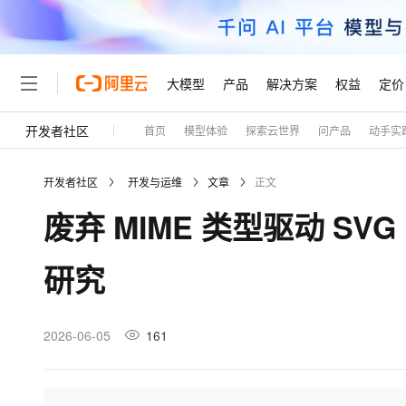
大模型
产品
解决方案
权益
定价
开发者社区
首页
模型体验
探索云世界
问产品
动手实
大模型
产品
解决方案
权益
定价
云市场
伙伴
服务
了解阿里云
精选产品
精选解决方案
普惠上云
产品定价
精选商城
成为销售伙伴
售前咨询
为什么选择阿里云
千问AI平台
开发者社区
开发与运维
文章
正文
了解云产品的定价详情
大模型服务平台百炼
千问办公，解锁你的工作
普惠上云 官方力荐
分销伙伴
在线服务
网站建设
什么是云计算
大
废弃 MIME 类型驱动 S
大模型服务与应用平台
企业级Agent产品，直接
云服务器38元/年起，超
咨询伙伴
多端小程序
技术领先
云上成本管理
售后服务
轻量应用服务器
Agency Agents：拥
官方推荐返现计划
大模型
精选产品
精选解决方案
Salesforce 国际版订阅
稳定可靠
研究
管理和优化成本
推荐新用户得奖励，单订单
销售伙伴合作计划
自助服务
友盟天域
安全合规
人工智能与机器学习
AI
文本生成
云数据库 RDS
HappyHorse 打造一
云工开物
无影生态合作计划
在线服务
观测云
分析师报告
高校专属算力普惠，学生认
计算
互联网应用开发
2026-06-05
161
Qwen3.8-Max
HOT
Salesforce On Alibaba C
工单服务
Tuya 物联网平台阿里云
研究报告与白皮书
人工智能平台 PAI
快速拥有专属 OpenClaw
大模
Consulting Partner 合
大数据
容器
智能体时代全能旗舰模型
免费试用
短信专区
一站式AI开发、训练和推
蓝凌 OA
AI 大模型销售与服务生
现代化应用