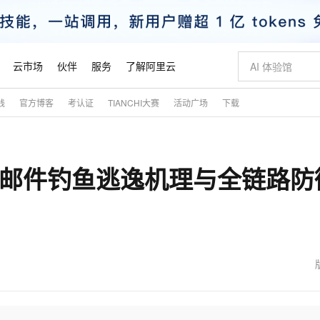
云市场
伙伴
服务
了解阿里云
践
官方博客
考认证
TIANCHI大赛
活动广场
下载
AI 特惠
数据与 API
成为产品伙伴
企业增值服务
最佳实践
价格计算器
AI 场景体
基础软件
产品伙伴合
阿里云认证
市场活动
配置报价
大模型
自助选配和估算价格
新方式
睿译宝，AI翻译排版一步到位
智启 AI 普惠权益
产品生态集成认证中心
企业支持计划
云上春晚
域名与网站
千问官方 MaaS 平台，为开发者和 Agent 而生，新用户赠送 1 亿 + tokens 额度
Qwen Aud
AI Coding
阿里云Maa
2026 阿里云
云服务器 E
为企业打
数据集
Windows
大模型认证
模型
NEW
NEW
VG 邮件钓鱼逃逸机理与全链路防
交付可用成果
值低价云产品抢先购
上传文档即自动完成翻译和格式还原
至高享 1亿+免费 tokens，加速 Al 应用落地
提供智能易用的域名与建站服务
智能编程，一键
安全可靠、
产品生态伙伴
专家技术服务
云上奥运之旅
弹性计算合作
阿里云中企出
手机三要素
宝塔 Linux
全部认证
价格优势
有专属领域专家
GLM-5.2：长任务时代开源旗舰模型
阿里云 OPC 创新助力计划
千问大模型
即刻拥有 DeepS
AI 电商营销
对象存储 O
大模型
产品生态伙伴工作台
企业增值服务台
云栖战略参考
云存储合作计
云栖大会
身份实名认证
CentOS
训练营
推动算力普惠，释放技术红利
最高返9万
多领域专家智能体,一键组建 AI 虚拟交付团队
快速构建应用程序和网站，即刻迈出上云第一步
至高百万元 Token 补贴，加速一人公司成长
多元化、高性能、安全可靠的大模型服务
真正可用的 1M 上下文,一次完成代码全链路开发
轻松解锁专属 Dee
从图文生成到
云上的中国
数据库合作计
活动全景
短信
Docker
图片和
站式影视创作平台
Hermes Agent，打造自进化智能体
Token Plan 模型订阅计划
数字证书管理服务（原SSL证书）
5 分钟轻松部署
AI 广告创作
无影云电脑
企业成长
NEW
信息公告
看见新力量
云网络合作计
OCR 文字识别
JAVA
证享300元代金券
可视化编排打通从文字构思到成片全链路闭环
全托管，含MySQL、PostgreSQL、SQL Server、MariaDB多引擎
自主进化，持久记忆，越用越聪明
Qwen3.8-Max 首发尝鲜，限时加量 10 倍，夜间低至2折
实现全站HTTPS，呈现可信的WEB访问
图文、视频一
随时随地安
魔搭 Mode
Kimi-K3
HappyHors
NEW
loud
服务实践
官网公告
金融模力时刻
Salesforce O
版
发票查验
全能环境
Claude Code + GStack 打造工程团队
千问办公，限时限量积分加倍
Qoder
低代码高效构
AI 建站
短信服务
型
NEW
作计划
Kimi 最新旗舰模型，长程编程与推理利器
让文字生成流
计划
创新中心
魔搭 ModelSc
健康状态
理服务
让AI从“聊天伙伴”进化为能干活的“数字员工”
安装技能 GStack，拥有专属 AI 工程团队
你的AI工作搭子，覆盖日常办公高频场景
面向真实软件的智能体编程平台
0 代码专业建
客户案例
天气预报查询
操作系统
态合作计划