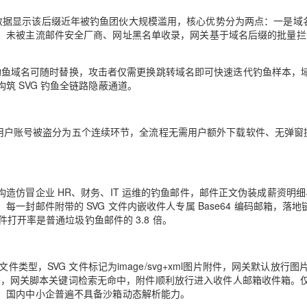
域名雷达数据显示该后缀近年被钓鱼团伙大规模滥用，核心优势分为两点：一是域
，未被主流邮件安全厂商、网址黑名单收录，网关基于域名后缀的批量拦
fd 钓鱼域名可随时替换，攻击者仅需更换跳转域名即可快速迭代钓鱼样本，
筑 SVG 钓鱼全链路隐蔽通道。
发送到用户账号被盗分为五个连续环节，全流程无需用户额外下载软件、无弹窗
造仿冒企业 HR、财务、IT 运维的钓鱼邮件，邮件正文伪装成薪资明
封邮件附带的 SVG 文件内嵌收件人专属 Base64 编码邮箱，落地
件打开率是普通垃圾钓鱼邮件的 3.8 倍。
类型，SVG 文件标记为image/svg+xml图片附件，网关默认放行图
弃 MIME 标签，网关脚本关键词检索无命中，附件顺利放行进入收件人邮箱收件箱
，国内中小企普遍不具备沙箱动态解析能力。