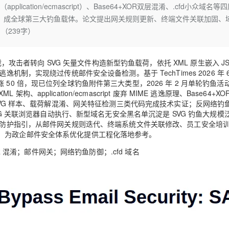
Deepseek-v4-pro
HappyHors
cation/ecmascript）、Base64+XOR双层混淆、.cfd小众域名等
同享
万小智 AI 建站低至 15元/月
Qoder CN
AI 短剧/漫剧
云原生数据库 
快递物流查询
WordPress
成为服务伙
高校合作
0倍，成全球第三大钓鱼载体。论文提出网关规则更新、终端文件关联加固、
点，立即开启云上创新
覆盖公网/内网、递归/权威、移动APP等全场景解析服务
送.CN域名，送备案服务码
基于千问大模型等，支持代码智能生成、研发智能问答
AI助力短剧
态智能体模型
旗舰 MoE 大模型，百万上下文与顶尖推理能力
图生视频，流
Ubuntu
（239字）
服务生态伙伴
云工开物
企业应用
Works
Night Plan 支持 Qwen 3.8-Max
云原生大数据计算服务 MaxCompute
AI 办公
容器服务 Kub
NEW
GLM-5.2
Wan2.7-T
Red Hat
30+ 款产品免费体验
Data Agent 驱动的一站式 Data+AI 开发治理平台
夜间 5 折，Qwen/Meoo/TokenPlan 客户专享
面向分析的企业级SaaS模式云数据仓库
AI智能应用
提供一站式管
科研合作
视觉 Coding、空间感知、多模态思考等全面升级
1M上下文，专为长程任务能力而生
ERP
截，攻击者转向 SVG 矢量文件构造新型钓鱼载荷，依托 XML 原生嵌入 J
堂（旗舰版）
SUSE
智能客服
制，实现绕过传统邮件安全设备检测。基于 TechTimes 2026 年 6
CRM
防护产品
2个月
自动承接线索
年暴涨 50 倍，现已位列全球钓鱼附件第三大类型，2026 年 2 月单轮钓鱼活动
建站小程序
架构、application/ecmascript 废弃 MIME 逃逸原理、Base64+X
OA 办公系统
AI 应用构建
大模型原生
 SVG 样本、载荷解混淆、网关特征检测三类代码完成技术实证；反网络钓
VG 关联浏览器自动执行、新型域名无安全黑名单沉淀是 SVG 钓鱼大规模
力提升
财税管理
模板建站
Qoder
大模型服务平台百炼-应用模版
HOT
NEW
S 防护指引，从邮件网关规则迭代、终端系统文件关联修改、员工安全培
面向真实软件
个人版上线、团队版降价；千问3.8-Max首发发尝鲜
丰富多元化的应用模版和解决方案
，为政企邮件安全体系优化提供工程化落地参考。
400电话
定制建站
逸；XOR 混淆；邮件网关；网络钓鱼防御；.cfd 域名
万有无界
大模型服务平台百炼-智能体
方案
广告营销
模板小程序
的模型效果
灵活可视化地构建企业级 Agent
定制小程序
秒悟
人工智能平台 PAI
APP 开发
云端极速 AI 
新一代 AI 视频生成模型，深度适配广告营销等场景
AI Native 的算法工程平台，一站式完成建模、训练、推理服务部署
建站系统