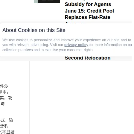
附件沙
 脚本，
证实，攻
t与
 格式；微
量泛钓
化率显著