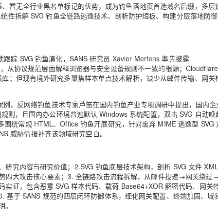
低廉、暂无全行业黑名单标记的优势，成为钓鱼落地页首选域名后缀，多层
系统性拆解 SVG 钓鱼全链路逃逸技术、剖析防护短板、构建分层落地防
踪 SVG 钓鱼演化，SANS 研究员 Xavier Mertens 率先披露
载荷混淆技术，从协议规范层面解释浏览器与安全设备规则不一致的根源；Cloudflar
情报库；但现有境外研究多聚焦样本单点技术解析，缺少从邮件传输、网关
鱼攻击案例，反网络钓鱼技术专家芦笛在国内钓鱼产业专项调研中提出，国内企
规则，且国内办公环境普遍默认 Windows 系统配置，双击 SVG 自动
 HTML、Office 钓鱼开展研究，针对废弃 MIME 逃逸型 SVG
SANS 威胁情报补齐该领域研究空白。
究内容与研究价值；2.SVG 钓鱼底层技术架构，剖析 SVG 文件 XML
落地优势四大攻击核心要素；3. 全链路攻击流程拆解，从邮件投递→网关绕过
证，包含恶意 SVG 样本代码、载荷 Base64+XOR 解密代码、网关
. 基于 SANS 规范的四层闭环防御体系，细化网关配置、终端加固、域
明。