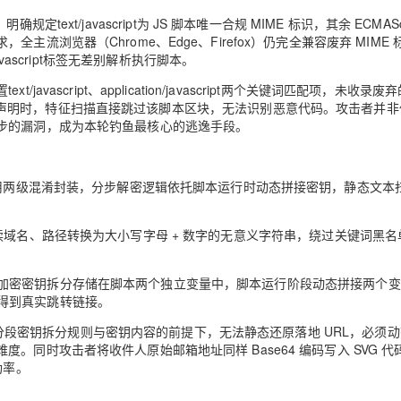
pt，明确规定text/javascript为 JS 脚本唯一合规 MIME 标识，其余 ECMASc
浏览器（Chrome、Edge、Firefox）仍完全兼容废弃 MIME 
ext/javascript标签无差别解析执行脚本。
script、application/javascript两个关键词匹配项，未收录废弃
用废弃 MIME 声明时，特征扫描直接跳过该脚本区块，无法识别恶意代码。攻击者并
步的漏洞，成为本轮钓鱼最核心的逃逸手段。
采用两级混淆封装，分步解密逻辑依托脚本运行时动态拼接密钥，静态文本
编码，将可读域名、路径转换为大小写字母 + 数字的无意义字符串，绕过关键词黑
算法加密，加密密钥拆分存储在脚本两个独立变量中，脚本运行阶段动态拼接两个
解码得到真实跳转链接。
在未知分段密钥拆分规则与密钥内容的前提下，无法静态还原落地 URL，必须
同时攻击者将收件人原始邮箱地址同样 Base64 编码写入 SVG 代
功率。