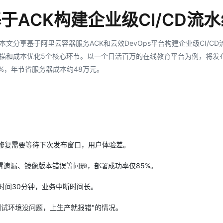
服务生态伙伴
云工开物
企业应用
Works
Night Plan 支持 Qwen 3.8-Max
云原生大数据计算服务 MaxCompute
AI 办公
容器服务 Kub
NEW
GLM-5.2
Wan2.7-T
于ACK构建企业级CI/CD流
Red Hat
30+ 款产品免费体验
Data Agent 驱动的一站式 Data+AI 开发治理平台
夜间 5 折，Qwen/Meoo/TokenPlan 客户专享
面向分析的企业级SaaS模式云数据仓库
AI智能应用
提供一站式管
科研合作
视觉 Coding、空间感知、多模态思考等全面升级
1M上下文，专为长程任务能力而生
ERP
堂（旗舰版）
SUSE
智能客服
分享基于阿里云容器服务ACK和云效DevOps平台构建企业级CI/CD
CRM
防护产品
2个月
自动承接线索
描和成本优化5个核心环节。以一个日活百万的在线教育平台为例，将发
建站小程序
OA 办公系统
AI 应用构建
大模型原生
5%，年节省服务器成本约48万元。
力提升
财税管理
模板建站
Qoder
大模型服务平台百炼-应用模版
HOT
NEW
面向真实软件
个人版上线、团队版降价；千问3.8-Max首发发尝鲜
丰富多元化的应用模版和解决方案
400电话
定制建站
万有无界
大模型服务平台百炼-智能体
方案
广告营销
模板小程序
的模型效果
灵活可视化地构建企业级 Agent
定制小程序
g修复需要等待下次发布窗口，用户体验差。
秒悟
人工智能平台 PAI
APP 开发
云端极速 AI 
新一代 AI 视频生成模型，深度适配广告营销等场景
AI Native 的算法工程平台，一站式完成建模、训练、推理服务部署
置遗漏、镜像版本错误等问题，部署成功率仅85%。
建站系统
时间30分钟，业务中断时间长。
试环境没问题，上生产就报错"的情况。
AI 应用
10分钟微调：让0.6B模型媲美235B模
多模态数据信