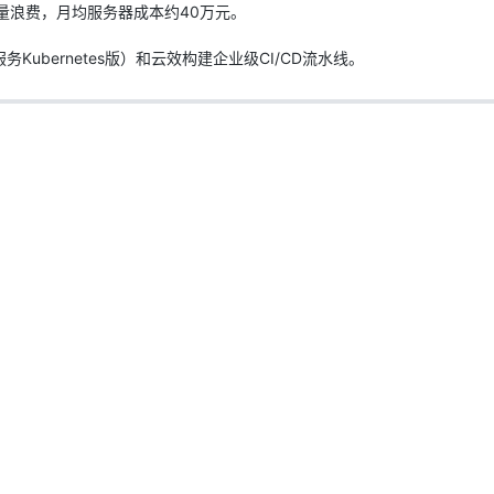
量浪费，月均服务器成本约40万元。
型
依托云原生高可用架构,实现Dify私有化部署
用1%尺寸在特定领域达到大模型90%以上效果
ubernetes版）和云效构建企业级CI/CD流水线。
一个 AI 助手
超强辅助，Bol
即刻拥有 DeepSeek-R1 满血版
在企业官网、通讯软件中为客户提供 AI 客服
多种方案随心选，轻松解锁专属 DeepSeek