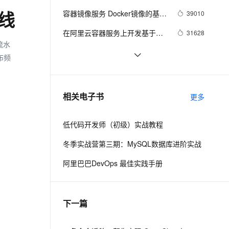
（一）
ernetes 版 ACK
云聚AI 严选权益
AI 原生数据库服务发布
SSL 证书
容器镜像服务 Docker镜像的基本
2V
Fun-ASR
39010
水线
，一键激活高效办公新体验
理容器应用的 K8s 服务
精选AI产品，从模型到应用全链提效
Agent 数据网关
使用
文戏情感细腻自然，动作戏激烈拳拳到肉，实现更强表演能力
支持中英文自由切换，具备更强的噪声鲁棒性
堡垒机
在阿里云容器服务上开发基于
31628
AI 用量加速计划
云原生数据库 PolarDB
流水
Docker的Spring Cloud微服务应
防火墙
、识别商机，让客服更高效、服务更出色。
新老同享，达量后返
Agentic Database 发布
阿里中间件首席架构师钟华：
30361
用
布频
《企业IT架构转型之道：阿里巴
主机安全
应用
开发函数计算的正确姿势 —— 移
29231
巴中台战略思想与架构实战》新
植 next.js 服务端渲染框架
书出版（含试读PDF）！
千问办公
NEW
利用Docker和阿里云容器服务轻
29005
AI 应用及服务市场
相关电子书
更多
的智能体编程平台
一站式AI生产力平台
松搭建TensorFlow Serving集群
AI 应用
伶鹊
低代码开发师（初级）实战教程
企业级人与Agent协作平台，接入和调度多个数字员工
智能客服平台，对话机器人、对话分析、智能外呼
大模型
冬季实战营第三期：MySQL数据库进阶实战
大模型服务平台百炼 - 全妙
自然语言处理
阿里巴巴DevOps 最佳实践手册
应用创作平台
多模态内容创作工具，已接入 DeepSeek
数据标注
机器学习
下一篇
息提取
与 AI 智能体进行实时音视频通话