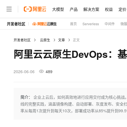
大模型
产品
解决方案
权益
定价
开发者社区
首页
Serverless
中间件
微
大模型
产品
解决方案
权益
定价
云市场
伙伴
服务
了解阿里云
精选产品
精选解决方案
普惠上云
产品定价
精选商城
成为销售伙伴
售前咨询
为什么选择阿里云
千问AI平台
开发者社区
云原生
文章
正文
了解云产品的定价详情
大模型服务平台百炼
千问办公，解锁你的工作
普惠上云 官方力荐
分销伙伴
在线服务
网站建设
什么是云计算
大
阿里云云原生DevOps：基
大模型服务与应用平台
企业级Agent产品，直接
云服务器38元/年起，超
咨询伙伴
多端小程序
技术领先
云上成本管理
售后服务
轻量应用服务器
Agency Agents：拥
官方推荐返现计划
大模型
精选产品
精选解决方案
Salesforce 国际版订阅
稳定可靠
管理和优化成本
推荐新用户得奖励，单订单
销售伙伴合作计划
2026-06-06
489
自助服务
友盟天域
安全合规
人工智能与机器学习
AI
文本生成
云数据库 RDS
HappyHorse 打造一
云工开物
无影生态合作计划
在线服务
观测云
分析师报告
高校专属算力普惠，学生认
计算
互联网应用开发
Qwen3.8-Max
HOT
Salesforce On Alibaba C
工单服务
Tuya 物联网平台阿里云
研究报告与白皮书
人工智能平台 PAI
快速拥有专属 OpenClaw
简介：
企业上云后，如何高效地进行应用交付成为核心挑战。本
大模
Consulting Partner 合
大数据
容器
智能体时代全能旗舰模型
免费试用
短信专区
一站式AI开发、训练和推
线的完整实践，涵盖镜像构建、自动部署、灰度发布、安全扫
蓝凌 OA
AI 大模型销售与服务生
现代化应用
存储
天池大赛
率从每周1次提升到每天10次，部署成功率从85%提升到99.
Qwen3.7-Plus
云解析DNS
解决方案免费试用 新老
电子合同
最高领取价值200元试用
能看、能想、能动手的多模
安全
网络与CDN
AI 算法大赛
畅捷通