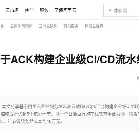
云市场
伙伴
服务
了解阿里云
服务
云原生可观测
云消息队列
容器服务
探索云世界
AI 特惠
数据与 API
成为产品伙伴
企业增值服务
最佳实践
价格计算器
AI 场景体
基础软件
产品伙伴合
阿里云认证
市场活动
配置报价
大模型
自助选配和估算价格
新方式
睿译宝，AI翻译排版一步到位
智启 AI 普惠权益
产品生态集成认证中心
企业支持计划
云上春晚
域名与网站
千问官方 MaaS 平台，为开发者和 Agent 而生，新用户赠送 1 亿 + tokens 额度
Qwen Aud
AI Coding
阿里云Maa
2026 阿里云
云服务器 E
为企业打
数据集
Windows
大模型认证
模型
NEW
NEW
于ACK构建企业级CI/CD流水
交付可用成果
值低价云产品抢先购
上传文档即自动完成翻译和格式还原
至高享 1亿+免费 tokens，加速 Al 应用落地
提供智能易用的域名与建站服务
智能编程，一键
安全可靠、
产品生态伙伴
专家技术服务
云上奥运之旅
弹性计算合作
阿里云中企出
手机三要素
宝塔 Linux
全部认证
价格优势
有专属领域专家
GLM-5.2：长任务时代开源旗舰模型
阿里云 OPC 创新助力计划
千问大模型
即刻拥有 DeepS
AI 电商营销
对象存储 O
大模型
产品生态伙伴工作台
企业增值服务台
云栖战略参考
云存储合作计
云栖大会
身份实名认证
CentOS
训练营
推动算力普惠，释放技术红利
最高返9万
多领域专家智能体,一键组建 AI 虚拟交付团队
快速构建应用程序和网站，即刻迈出上云第一步
至高百万元 Token 补贴，加速一人公司成长
多元化、高性能、安全可靠的大模型服务
真正可用的 1M 上下文,一次完成代码全链路开发
轻松解锁专属 Dee
从图文生成到
云上的中国
数据库合作计
活动全景
短信
Docker
图片和
站式影视创作平台
Hermes Agent，打造自进化智能体
Token Plan 模型订阅计划
数字证书管理服务（原SSL证书）
5 分钟轻松部署
AI 广告创作
无影云电脑
企业成长
NEW
信息公告
看见新力量
云网络合作计
OCR 文字识别
JAVA
证享300元代金券
可视化编排打通从文字构思到成片全链路闭环
全托管，含MySQL、PostgreSQL、SQL Server、MariaDB多引擎
自主进化，持久记忆，越用越聪明
Qwen3.8-Max 首发尝鲜，限时加量 10 倍，夜间低至2折
实现全站HTTPS，呈现可信的WEB访问
图文、视频一
随时随地安
魔搭 Mode
Kimi-K3
HappyHors
NEW
loud
服务实践
官网公告
金融模力时刻
Salesforce O
版
发票查验
全能环境
Claude Code + GStack 打造工程团队
千问办公，限时限量积分加倍
Qoder
低代码高效构
AI 建站
短信服务
文分享基于阿里云容器服务ACK和云效DevOps平台构建企业级CI/CD
型
NEW
作计划
Kimi 最新旗舰模型，长程编程与推理利器
让文字生成流
计划
创新中心
魔搭 ModelSc
健康状态
理服务
让AI从“聊天伙伴”进化为能干活的“数字员工”
安装技能 GStack，拥有专属 AI 工程团队
你的AI工作搭子，覆盖日常办公高频场景
面向真实软件的智能体编程平台
0 代码专业建
描和成本优化5个核心环节。以一个日活百万的在线教育平台为例，将发
客户案例
天气预报查询
操作系统
态合作计划
5%，年节省服务器成本约48万元。
Deepseek-v4-pro
HappyHors
同享
万小智 AI 建站低至 15元/月
Qoder CN
AI 短剧/漫剧
云原生数据库 
快递物流查询
WordPress
成为服务伙
高校合作
点，立即开启云上创新
覆盖公网/内网、递归/权威、移动APP等全场景解析服务
送.CN域名，送备案服务码
基于千问大模型等，支持代码智能生成、研发智能问答
AI助力短剧
态智能体模型
旗舰 MoE 大模型，百万上下文与顶尖推理能力
图生视频，流
Ubuntu