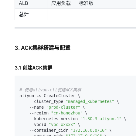
ALB
应用负载
标准版
总计
3. ACK集群搭建与配置
3.1 创建ACK集群
# 使用aliyun-cli创建ACK集群
aliyun cs CreateCluster \

    --cluster_type 
"managed_kubernetes"
 \

    --name 
"prod-cluster"
 \

    --region 
"cn-hangzhou"
 \

    --kubernetes_version 
"1.30.3-aliyun.1"
 \

    --vpcid 
"vpc-xxxxx"
 \

    --container_cidr 
"172.16.0.0/16"
 \
