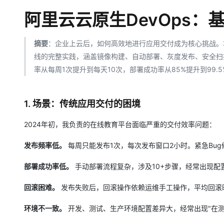
大数据开发治理平台 Data
AI 产品 免费试用
网络
安全
云开发大赛
Qwen3-VL-Plus
阿里云云原生DevOps：基
Tableau 订阅
1亿+ 大模型 tokens 和 
可观测
入门学习赛
中间件
AI空中课堂在线直播课
云防火墙
140+云产品 免费试用
摘要
：企业上云后，如何高效地进行应用交付成为核心挑战。本文
上云与迁云
云原生的云上边界网络安全
产品新客免费试用，最长1
数据库
线的完整实践，涵盖镜像构建、自动部署、灰度发布、安全扫
生态解决方案
大模型服务
企业出海
率从每周1次提升到每天10次，部署成功率从85%提升到99.
大模型ACA认证体验
大数据计算
助力企业全员 AI 认知与能
行业生态解决方案
千问AI平台-Token Plan
政企业务
媒体服务
开发者生态解决方案
1. 场景：传统应用交付的困境
企业服务与云通信
千问AI平台-模型体验
AI 开发和 AI 应用解决
2024年初，我负责的在线教育平台面临严重的交付效率问题：
在线体验全尺寸、多种模态
域名与网站
发布频率低。
每周只能发布1次，每次发布窗口2小时。紧急Bu
Happy 系列大模型
终端用户计算
部署成功率低。
手动部署流程复杂，涉及10+步骤，经常出现配
Serverless
回滚困难。
发布失败后，回滚操作依赖运维手工操作，平均回滚
开发工具
大模型解决方案
环境不一致。
开发、测试、生产环境配置差异大，经常出现"在测
迁移与运维管理
快速部署 Dify，高效搭建 