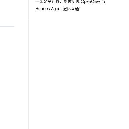
一条命令迁移，帮你实现 OpenClaw 与
从文本、图片、视频中提取结构化的属性信息
构建支持视频理解的 AI 音视频实时通话应用
Hermes Agent 记忆互通！
t.diy 一步搞定创意建站
构建大模型应用的安全防护体系
通过自然语言交互简化开发流程,全栈开发支持
通过阿里云安全产品对 AI 应用进行安全防护