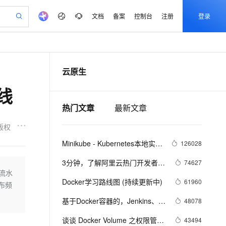
文档
备案
控制台
注册
登录
验
作计划
器
AI 活动
专业服务
服务伙伴合作计划
开发者社区
加入我们
产品动态
服务平台百炼
阿里云 OPC 创新助力计划
云原生
一站式生成采购清单，支持单品或批量购买
io：打造专属 AI 语音助手
S产品伙伴计划（繁花）
峰会
CS
造的大模型服务与应用开发平台
一句话生成原生可编辑精美 PPT 文稿
AI 生产力先锋
Al MaaS 服务伙伴赋能合作
域名
博文
Careers
至高可申请百万元
Qwen3.8-Max 模型上线
线
开启高性价比 AI 编程新体验
弹性可伸缩的云计算服务
Qwen-Audio-3.0-Realtime 端到端实时语音角色扮演
输入一句话想法, 轻松生成专业的 PPT
先锋实践拓展 AI 生产力的边界
Token 补贴，五大权
计划
海大会
伙伴信用分合作计划
商标
问答
社会招聘
热门文章
最新文章
益加速 OPC 成功
eek-V4-Pro
SS
一键部署幻兽帕鲁游戏服务器
飞天发布时刻
HOT
Open Search 向量检索版支
划
备案
电子书
校园招聘
pSeek-V4-Pro
视频创作，一键激活电商全链路生产力
稳定、安全、高性价比、高性能的云存储服务
一键购买专属联机服务器，轻松开启游戏
所见，即是所愿
持视频检索 Pipeline 功能
更多支持
版权
划
公司注册
镜像站
视频生成
语音识别与合成
专属 QwenPaw
漫剧工坊：一站式动画创作平台
AI 实训营
HOT
应用身份服务 (IDaaS)
Minikube - Kubernetes本地实验
126028
合作伙伴培训与认证
划
上云迁移
站生成，高效打造优质广告素材
全接入的云上超级电脑
从聊天伙伴进化为能主动干活的本地数字员工
快速生产连贯的高质量长漫剧
从基础到进阶，Agent 创客手把手教你
OpenClaw 管理能力上线
环境
lScope
我要反馈
e-1.1-T2V
Qwen3-TTS-Flash
3分钟，了解阿里云热门开发者工
74627
查询合作伙伴
n Alibaba Cloud ISV 合作
代维服务
建企业门户网站
10 分钟搭建微信、支付宝小程序
流水
MaxCompute MaxFrame 提
具 Cloud Toolkit
畅细腻的高质量视频
离线语音合成大模型，多语言方言自适应，低延迟高稳定
创新加速
ope
Docker学习路线图 (持续更新中)
登录合作伙伴管理后台
我要建议
61960
站，无忧落地极速上线
以可视化方式快速构建移动和 PC 门户网站
国内短信简单易用，安全可靠，秒级触达，全球覆盖200+国家和地区。
高效部署网站，快速应用到小程序
供自动弹性内存功能
布频
安全
我要投诉
e-1.1-I2V
Cosyvoice-V3-Flash
基于Docker容器的，Jenkins、
48078
PolarDB
上云场景组合购
Milvus 弹性伸缩功能新增节
伴
GitLab构建持续集成CI
漫剧创作，剧本、分镜、视频高效生成
100%兼容MySQL、PostgreSQL，兼容Oracle，支持集中和分布式
覆盖90%+业务场景，专享组合折扣价
点支持范围
畅自然，细节丰富
高表现力语音合成大模型，语音克隆听感自然
VPN
谈谈 Docker Volume 之权限管理
43494