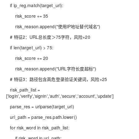
if ip_reg.match(target_url):
risk_score += 35
risk_reason.append("使用IP地址替代域名")
# 特征2：URL总长度＞75字符，风险+20
if len(target_url) > 75:
risk_score += 20
risk_reason.append("URL字符长度超标")
# 特征3：路径包含高危登录验证关键词，风险+25
risk_path_list =
['login','verify','signin','auth','secure','account','update']
parse_res = urlparse(target_url)
url_path = parse_res.path.lower()
for risk_word in risk_path_list:
if risk_word in url_path: