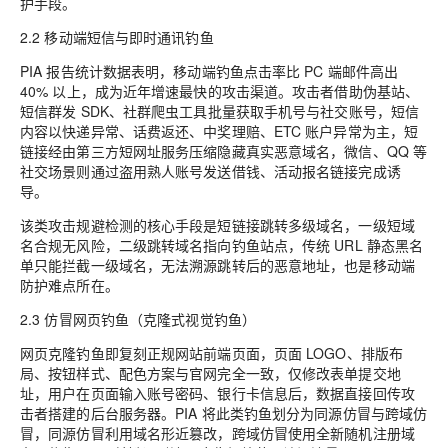
护手段。
2.2 移动端短信与即时通讯钓鱼
PIA 报告统计数据表明，移动端钓鱼点击率比 PC 端邮件高出
40% 以上，成为近年增速最快的攻击渠道。攻击者借助伪基站、
短信群发 SDK、社群爬虫工具批量获取手机号与社交账号，短信
内容以快递异常、话费返还、中奖理赔、ETC 账户异常为主，短
链接经由第三方短网址服务压缩隐藏真实恶意域名，微信、QQ 等
社交场景则通过盗用熟人账号发送借钱、活动报名链接完成诱
导。
该类攻击规避检测的核心手段是短链接跳转多级域名，一级短域
名合规无风险，二级跳转域名指向钓鱼站点，传统 URL 静态黑名
单只能拦截一级域名，无法溯源跳转后的恶意地址，也是移动端
防护难点所在。
2.3 仿冒网页钓鱼（克隆式视觉钓鱼）
网页克隆钓鱼即复刻正规网站前端页面，页面 LOGO、排版布
局、按钮样式、配色方案与官网完全一致，仅修改表单提交地
址，用户在页面输入账号密码、银行卡信息后，数据直接回传攻
击者搭建的后台服务器。PIA 将此类钓鱼划分为同源仿冒与跨域仿
冒，同源仿冒利用域名形近篡改，跨域仿冒使用全新随机注册域