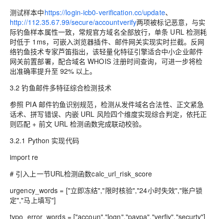
测试样本中
https://login-icb0-verification.cc/update
、
http://112.35.67.99/secure/accountverify
两项被标记恶意，与实
际钓鱼样本属性一致，常规官方域名全部放行，单条 URL 检测耗
时低于 1ms，可嵌入浏览器插件、邮件网关实现实时拦截。反网
络钓鱼技术专家芦笛指出，该轻量化特征引擎适合中小企业邮件
网关前置部署，配合域名 WHOIS 注册时间查询，可进一步将检
出准确率提升至 92% 以上。
3.2 钓鱼邮件多特征综合检测技术
参照 PIA 邮件钓鱼识别规范，检测从发件域名合法性、正文紧急
话术、拼写错误、内嵌 URL 风险四个维度实现综合判定，依托正
则匹配 + 前文 URL 检测函数完成联动校验。
3.2.1 Python 实现代码
import re
# 引入上一节URL检测函数calc_url_risk_score
urgency_words = ["立即冻结","限时核验","24小时失效","账户锁
定","马上填写"]
typo_error_words = ["accoun","logn","paypa","verfiy","securty"]