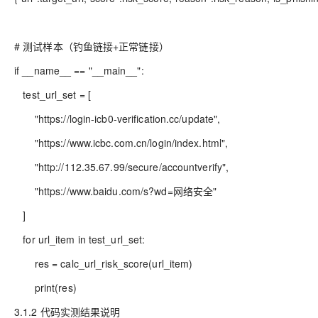
# 测试样本（钓鱼链接+正常链接）
if __name__ == "__main__":
test_url_set = [
"https://login-icb0-verification.cc/update",
"https://www.icbc.com.cn/login/index.html",
"http://112.35.67.99/secure/accountverify",
"https://www.baidu.com/s?wd=网络安全"
]
for url_item in test_url_set:
res = calc_url_risk_score(url_item)
print(res)
3.1.2 代码实测结果说明