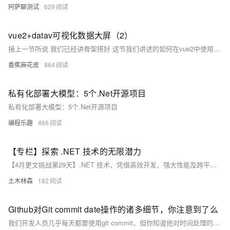
阿萨聊测试
629
vue2+datav可视化数据大屏（2）
接上一节所说 我们已经讲骨架搭好 这节我们讲述的如何在vue2中使用mock数据和封装axios
香蕉麻花皮
864
私有化部署大模型：5个.Net开源项目
私有化部署大模型：5个.Net开源项目
编程乐趣
466
【专栏】探索 .NET 技术的无限潜力
【4月更文挑战第29天】.NET 技术，凭借高效开发、强大性能及跨平台特性，成为全球开发者青睐的平台。核心优势包括统一的编程模型、高效的Visual Studio IDE以及跨Windows、Linux、macOS的.NET Core。丰富的生态系统、开源支持和创新工具如ASP.NET Core、ML.NET，推动了平台发展。随着.NET 5的推出，.NET整合多系统优势，适应云计算、AI、IoT等新场景，持续助力开发者实现目标。
土木林森
182
Github对Git commit date操作的诸多细节，你注意到了么
我们开发人员几乎每天都要使用git commit，但你知道他对时间处理的一些细节吗？一起来了解一下吧