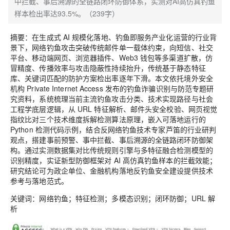
中拦截、事后溯源的全链路闭环防御体系，实测对AI高仿真钓鱼
样本检出率达93.5%。（239字）
摘要：在生成式 AI 规模化落地、钓鱼即服务产业化运营的行业背
景下，网络钓鱼攻击突破传统邮件单一载体约束，向短信、社交
平台、移动端网页、浏览器插件、Web3 钱包等多渠道扩散，仿
冒精度、传播效率与攻击隐蔽性持续抬升，传统基于静态特征
库、关键词匹配的防护方案检出率逐年下滑。本文依托境外安全
机构 Private Internet Access 发布的钓鱼诈骗识别与防范专题研
究资料，系统梳理当前主流钓鱼攻击分类、技术实现路径与社会
工程学底层逻辑，从 URL 特征解析、邮件头安全校验、网页视觉
指纹比对三个技术维度拆解检测算法原理，嵌入可落地运行的
Python 检测代码示例，结合反网络钓鱼技术专家芦笛的行业研判
观点，搭建事前预警、事中拦截、事后溯源的全链路闭环防御架
构。通过实测数据集对比传统规则引擎与多特征融合检测模型的
识别精度，实证新型防御框架对 AI 高仿真钓鱼样本的拦截效能；
研究结论可为政企单位、金融机构落地反钓鱼安全建设提供技术
参考与落地范式。
关键词：网络钓鱼；特征检测；多模态识别；闭环防御；URL 解
析