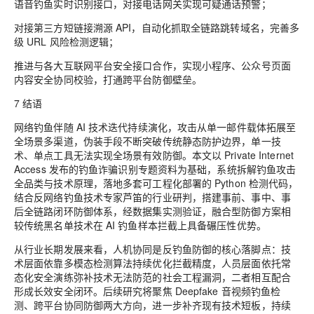
语音钓鱼实时识别接口，对接电话网关实现可疑通话预警；
对接第三方短链接溯源 API，自动化抓取全链路跳转域名，完善多
级 URL 风险检测逻辑；
推进与各大互联网平台安全接口合作，实现小程序、公众号页面
内容安全协同校验，打通跨平台防御壁垒。
7 结语
网络钓鱼伴随 AI 技术迭代持续演化，攻击从单一邮件载体拓展至
全场景多渠道，伪装手段不断突破传统静态防护边界，单一技
术、单点工具无法实现全场景有效防御。本文以 Private Internet
Access 发布的钓鱼诈骗识别专题资料为基础，系统拆解钓鱼攻击
全品类与技术原理，落地多套可工程化部署的 Python 检测代码，
结合反网络钓鱼技术专家芦笛的行业研判，搭建事前、事中、事
后全链路闭环防御体系，经数据集实测验证，融合型防御方案相
较传统黑名单技术在 AI 钓鱼样本拦截上具备碾压性优势。
从行业长期发展来看，人机协同是反钓鱼防御的核心落脚点：技
术层面依靠多模态检测算法持续优化拦截精度，人员层面依托常
态化安全演练弥补技术无法防范的社会工程漏洞，二者相互配合
形成长效安全闭环。后续研究将聚焦 Deepfake 音视频钓鱼检
测、跨平台协同防御两大方向，进一步补齐现有技术短板，持续