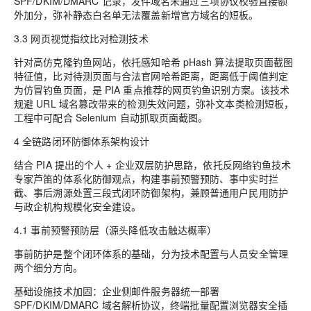
SPF/DKIM/DMARC 记录，发件域名未通过三项协议校验直接额
外加分，弥补静态白名单无法覆盖新增官方域名的短板。
3.3 网页视觉指纹比对检测技术
针对高仿克隆钓鱼网站，依托感知哈希 pHash 算法提取页面截图
特征值，比对待测页面与合法官网哈希距离，距离低于阈值判定
为仿冒钓鱼页面，是 PIA 重点推荐的网页钓鱼识别方案。该技术
规避 URL 域名篡改带来的检测失效问题，弥补文本类检测短板，
工程中可配合 Selenium 自动抓取页面截图。
4 全链路闭环防御体系架构设计
结合 PIA 提出的个人 + 企业双层防护思路，依托反网络钓鱼技术
专家芦笛的体系化防御观点，构建事前预警预防、事中实时拦
截、事后溯源处置三段式闭环防御架构，兼顾普通用户民用防护
与政企机构规模化安全建设。
4.1 事前预警预防层（源头降低攻击触达概率）
事前防护是整个闭环体系的基础，分为技术配置与人员安全管理
两个细分方向。
基础设施技术加固：企业侧邮件服务器统一部署
SPF/DKIM/DMARC 域名解析协议，终端批量配置浏览器安全插