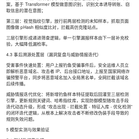
案，基于 Transformer 模型做意图识别，识别文本诱导转账、窃
取信息的潜在意图；
第三层：视觉指纹引擎，放行前两层检测的未知样本，抓取页面
图像做 pHash 相似度比对，拦截高仿克隆站点。
三层引擎形成递进筛查逻辑，单一引擎漏报样本由下一层补充校
验，大幅降低漏检率。
4.3 事后溯源处置层（漏洞复盘与威胁情报迭代）
受害事件快速处置：用户上报钓鱼受骗事件后，安全运维人员立
即解析恶意域名、攻击者 IP、后台接口地址，上报至国家网络诈
骗预警平台，同步将恶意域名加入全局黑名单，全网拦截该域名
后续传播。
威胁情报迭代优化：将新增钓鱼样本特征提取后回灌至三层检测
引擎，更新规则关键词、哈希指纹库，实现防御模型随攻击手段
迭代动态升级，形成 “攻击出现 - 拦截处置 - 特征入库 - 优化检测”
的闭环迭代逻辑，从根本上解决攻击者不断修改伪装手段导致的
规则失效问题。
5 模型实测与效果验证