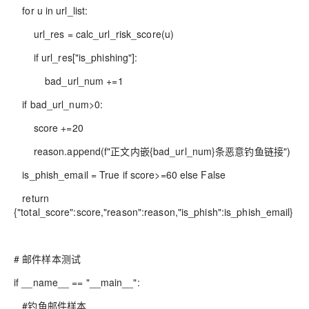
for u in url_list:
url_res = calc_url_risk_score(u)
if url_res["is_phishing"]:
bad_url_num +=1
if bad_url_num>0:
score +=20
reason.append(f"正文内嵌{bad_url_num}条恶意钓鱼链接")
is_phish_email = True if score>=60 else False
return
{"total_score":score,"reason":reason,"is_phish":is_phish_email}
# 邮件样本测试
if __name__ == "__main__":
#钓鱼邮件样本