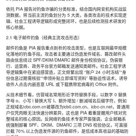
依托 PIA 报告对钓鱼诈骗的分类标准，结合国内网安机构实战监
测数据，将当前主流钓鱼划分为 5 大类，各类攻击的技术实现逻
辑、社会工程诱导逻辑形成完整闭环，也是后续检测技术研发的
核心依据。
2.1 电子邮件钓鱼（经典主流攻击形态）
邮件钓鱼是 PIA 报告重点剖析的攻击类型，也是互联网最早规模
化落地的钓鱼手段。攻击者主要通过伪造发件域名、篡改邮件头
路由信息绕过 SPF/DKIM/DMARC 邮件身份校验协议，伪装银
行、运营商、政务平台官方邮箱发送通知类邮件。社会工程学诱
导逻辑集中在紧迫感营造，正文频繁出现 “账户 24 小时冻结”“身
份信息过期需核验”“申领补贴立即填写资料” 等胁迫性话术，诱导
收件人点击内嵌恶意 URL 或下载携带宏病毒的 Office 附件。
从技术细节看，仿冒域名常用形近字符替换手段，以数字 0 替换
字母 o、小写 l 替换大写 I、额外增加 / 删减域名后缀字符，例如
正规域名icbc.com.cn被篡改为icb0.com.cn、icbc-cn.net，普通用
户仅凭肉眼无法快速分辨差异，这也是 PIA 着重提醒用户核对完
整域名的核心原因。反网络钓鱼技术专家芦笛强调，企业邮箱系
统强制部署 SPF、DKIM、DMARC 三项 DNS 校验协议，可直接
拦截 70% 以上伪造发件源的钓鱼邮件，是低成本高收益的基础防