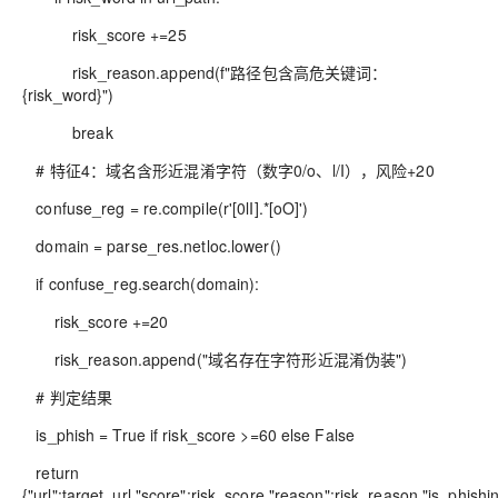
risk_score +=25
risk_reason.append(f"路径包含高危关键词：
{risk_word}")
break
# 特征4：域名含形近混淆字符（数字0/o、l/I），风险+20
confuse_reg = re.compile(r'[0lI].*[oO]')
domain = parse_res.netloc.lower()
if confuse_reg.search(domain):
risk_score +=20
risk_reason.append("域名存在字符形近混淆伪装")
# 判定结果
is_phish = True if risk_score >=60 else False
return
{"url":target_url,"score":risk_score,"reason":risk_reason,"is_phishi