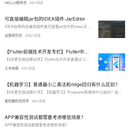
HELLO程序员
883
可直接编辑jar包的IDEA插件-JarEditor
IDEA自带的反编译插件虽可查看jar包中的class文件，但无法直接编辑。为解决此问题，作者开发了JarEditor插件，可在IDEA中直接编辑jar文件内的class及资源文件，无需解压或手动编译。点击Jar Editor可修改代码，通过Save/Compile保存并编译，Build Jar则将更改写回jar包。该插件简化了jar包编辑流程，提高了开发效率。
运营研究坊
2062
【Flutter前端技术开发专栏】Flutter中的自定义绘制与Canvas API
【4月更文挑战第30天】Flutter允许开发者通过`CustomPaint`和`CustomPainter`进行自定义绘制，以实现丰富视觉效果。`CustomPaint` widget将`CustomPainter`应用到画布，而`CustomPainter`需实现`paint`和`shouldRepaint`方法。`paint`用于绘制图形，如示例中创建的`MyCirclePainter`绘制蓝色圆圈。Canvas API提供绘制形状、路径、文本和图片等功能。注意性能优化，避免不必要的重绘和利用缓存提升效率。自定义绘制让Flutter UI更具灵活性和个性化，但也需要图形学知识和性能意识。
土木林森
430
【机器学习】普通最小二乘法和ridge回归有什么区别？
【5月更文挑战第21天】【机器学习】R-squared系数有什么缺点？如何解决？【机器学习】普通最小二乘法和ridge回归有什么区别？
爱吃糖的范同学
962
APP兼容性测试都需要考虑哪些场景？
APP兼容性测试都需要考虑哪些场景？