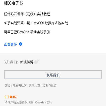
userdel使用说明
5
7
相关电子书
低代码开发师（初级）实战教程
自己看系统的“系统还原”
14
8
冬季实战营第三期：MySQL数据库进阶实战
AngularJS 五大特性，加快 Web 应用开发
10
9
阿里巴巴DevOps 最佳实践手册
WPF游戏开发——小鸡快跑
5
10
查看更多
关注我们：
新浪微博
联系我们
文档
|
开发者社区
|
天池大赛
|
培训与认证
法律声明及隐私权政策
|
Cookies政策