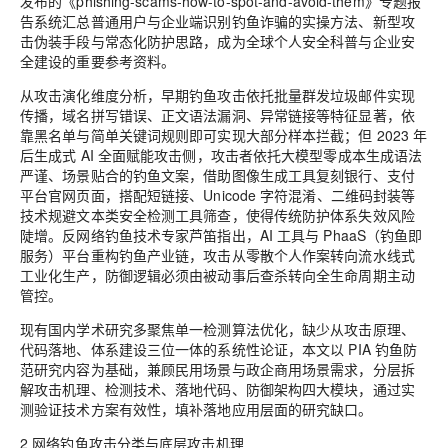
发布的《phishing-scams-how-to-spot-and-avoid-them》专题报
告系统汇总普通用户与企业端识别钓鱼诈骗的实操方法、新型攻
击伪装手段与常态化防护思路，成为全球个人安全科普与企业安
全建设的重要参考资料。
从攻击演化维度分析，早期钓鱼攻击依托批量群发垃圾邮件实现
传播，域名拼写错误、正文语法漏洞、异常链接等特征显著，依
靠黑名单与简单关键词规则即可实现大部分样本拦截；但 2023 年
后生成式 AI 全面赋能攻击侧，攻击者依托大模型零成本生成语法
严谨、场景贴合的钓鱼文案，借助图像生成工具复刻银行、支付
平台官网页面，搭配短链接、Unicode 字符混淆、二维码封装等
技术规避文本类安全检测工具筛查，使得传统防护体系失效风险
陡增。反网络钓鱼技术专家芦笛指出，AI 工具与 PhaaS（钓鱼即
服务）平台重构钓鱼产业链，攻击从零散个人作案转向流水线式
工业化生产，防御逻辑必须由被动事后查杀转向全生命周期主动
管控。
现有国内学术研究多聚焦单一检测算法优化，缺少从攻击原理、
代码落地、体系建设三位一体的系统性论证，本文以 PIA 钓鱼防
范研究内容为基础，兼顾民用场景与政企商用场景需求，分层拆
解攻击机理、检测技术、落地代码、防御架构四大模块，通过实
测验证技术方案有效性，填补落地应用层面的研究缺口。
2 网络钓鱼攻击分类与底层攻击机理