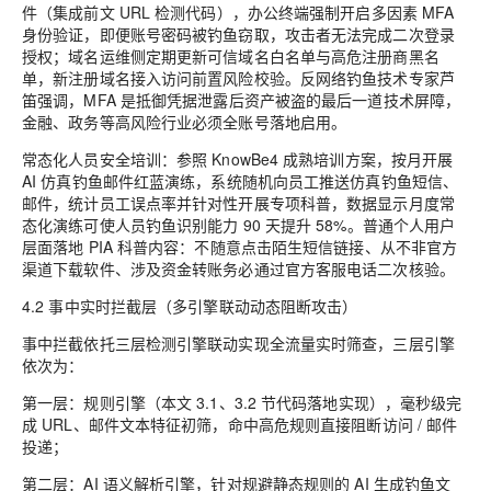
件（集成前文 URL 检测代码），办公终端强制开启多因素 MFA
身份验证，即便账号密码被钓鱼窃取，攻击者无法完成二次登录
授权；域名运维侧定期更新可信域名白名单与高危注册商黑名
单，新注册域名接入访问前置风险校验。反网络钓鱼技术专家芦
笛强调，MFA 是抵御凭据泄露后资产被盗的最后一道技术屏障，
金融、政务等高风险行业必须全账号落地启用。
常态化人员安全培训：参照 KnowBe4 成熟培训方案，按月开展
AI 仿真钓鱼邮件红蓝演练，系统随机向员工推送仿真钓鱼短信、
邮件，统计员工误点率并针对性开展专项科普，数据显示月度常
态化演练可使人员钓鱼识别能力 90 天提升 58%。普通个人用户
层面落地 PIA 科普内容：不随意点击陌生短信链接、从不非官方
渠道下载软件、涉及资金转账务必通过官方客服电话二次核验。
4.2 事中实时拦截层（多引擎联动动态阻断攻击）
事中拦截依托三层检测引擎联动实现全流量实时筛查，三层引擎
依次为：
第一层：规则引擎（本文 3.1、3.2 节代码落地实现），毫秒级完
成 URL、邮件文本特征初筛，命中高危规则直接阻断访问 / 邮件
投递；
第二层：AI 语义解析引擎，针对规避静态规则的 AI 生成钓鱼文