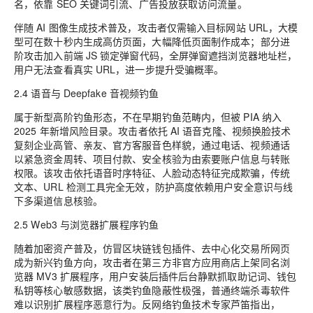
名，依靠 SEO 关键词引流、广告投放获取访问流量。
伴随 AI 图像生成技术普及，攻击者仅需输入目标网站 URL，大模
型可在数十秒内生成高仿页面，大幅降低页面制作成本；部分进
阶攻击加入前端 JS 锁定弹窗代码，全屏弹窗遮挡浏览器地址栏，
用户无法查看真实 URL，进一步提升受骗概率。
2.4 语音与 Deepfake 音视频钓鱼
属于新型高阶钓鱼形态，不在早期钓鱼范畴内，但被 PIA 纳入
2025 年新增风险目录。攻击者依托 AI 语音克隆、视频换脸技术
复刻企业高管、亲友、官方客服音色样貌，通过电话、视频通话
以紧急资金周转、项目付款、安全核验为由索要账户信息与转账
权限。该攻击依托语音时序特征、人脸动态特征完成欺骗，传统
文本、URL 检测工具完全无效，防护高度依赖用户安全意识与线
下多渠道信息核验。
2.5 Web3 与浏览器扩展程序钓鱼
随着加密资产普及，仿冒区块链钱包插件、去中心化交易所网页
成为新兴钓鱼方向，攻击者在第三方非官方应用商店上架同名浏
览器 MV3 扩展程序，用户安装后插件后台静默抓取助记词、钱包
私钥等核心敏感数据，该类钓鱼隐蔽性极强，普通终端杀毒软件
难以识别扩展程序恶意行为。反网络钓鱼技术专家芦笛指出，