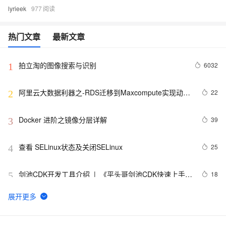
lyrieek
977
热门文章
最新文章
拍立淘的图像搜索与识别
6032
1
阿里云大数据利器之-RDS迁移到Maxcompute实现动态
22
2
分区
Docker 进阶之镜像分层详解
39
3
查看 SELinux状态及关闭SELinux
25
4
剑池CDK开发工具介绍  |  《平头哥剑池CDK快速上手指
18
5
南》第一章
WebAssembly 在 MOSN 中的实践 - 基础框架篇
12
6