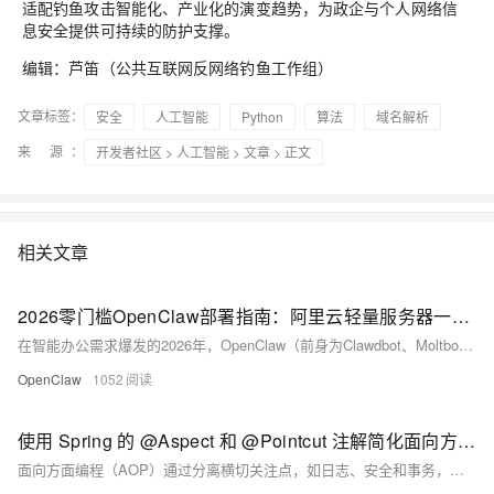
适配钓鱼攻击智能化、产业化的演变趋势，为政企与个人网络信
息安全提供可持续的防护支撑。
编辑：芦笛（公共互联网反网络钓鱼工作组）
文章标签：
安全
人工智能
Python
算法
域名解析
来 源：
开发者社区
>
人工智能
>
文章
> 正文
相关文章
2026零门槛OpenClaw部署指南：阿里云轻量服务器一键落地，7×24小时AI数字员工轻松拥有
在智能办公需求爆发的2026年，OpenClaw（前身为Clawdbot、Moltbot）凭借自然语言指令执行、多工具集成、主流大模型兼容等核心优势，成为个人与轻量团队的“AI数字员工”首选。它打破了普通聊天机器人的功能局限，能真正落地文件处理、日程管理、信息提取、跨工具协同等实操任务，7×24小时不间断运行，大幅降低重复劳动成本。
OpenClaw
1052
使用 Spring 的 @Aspect 和 @Pointcut 注解简化面向方面的编程 (AOP)
面向方面编程（AOP）通过分离横切关注点，如日志、安全和事务，提升代码模块化与可维护性。Spring 提供了对 AOP 的强大支持，核心注解 `@Aspect` 和 `@Pointcut` 使得定义切面与切入点变得简洁直观。`@Aspect` 标记切面类，集中处理通用逻辑；`@Pointcut` 则通过表达式定义通知的应用位置，提高代码可读性与复用性。二者结合，使开发者能清晰划分业务逻辑与辅助功能，简化维护并提升系统灵活性。Spring AOP 借助代理机制实现运行时织入，与 Spring 容器无缝集成，支持依赖注入与声明式配置，是构建清晰、高内聚应用的理想选择。