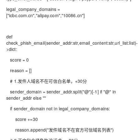
legal_company_domains =
["icbc.com.cn","alipay.com","10086.cn"]
def
check_phish_email(sender_addr:str,email_content:str,url_list:list)-
>dict:
score = 0
reason = []
# 1.发件人域名不在可信白名单，+30分
sender_domain = sender_addr.split("@")[-1] if "@" in
sender_addr else ""
if sender_domain not in legal_company_domains:
score +=30
reason.append("发件域名不在官方可信域名列表")