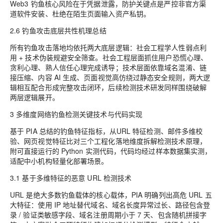
Web3 钓鱼核心风险在于凭据泄露，防护关键点是严控非官方渠
道软件安装、杜绝在陌生页面输入资产私钥。
2.6 钓鱼攻击底层共性机理总结
所有钓鱼攻击落地均依托两大底层逻辑：社会工程学人性弱点利
用 + 技术伪装规避安全筛查。社会工程层面抓住用户恐慌心理、
贪利心理、熟人信任心理完成诱导；技术层面依靠域名混淆、链
接压缩、内容 AI 生成、页面视觉高仿绕过静态安全规则，两大逻
辑相互配合形成完整攻击闭环，后续检测技术研发同样围绕破解
两层逻辑展开。
3 多维度网络钓鱼检测关键技术与代码实现
基于 PIA 总结的钓鱼特征指标，从URL 特征检测、邮件多维校
验、网页视觉特征比对三个工程化落地维度拆解检测技术原理，
附可直接运行的 Python 实测代码，代码均经过样本数据集实测，
适配中小机构轻量化部署场景。
3.1 基于多维特征的恶意 URL 检测技术
URL 是绝大多数钓鱼载体的核心载体，PIA 明确列出高危 URL 五
大特征：使用 IP 地址替代域名、域名长度异常过长、路径包含登
录 / 验证类敏感字段、域名注册周期小于 7 天、包含随机拼接字