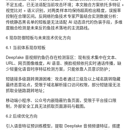
不足五成，已无法适配当前攻击环境；本文融合方案依托多特征 +
视觉比对 + 语义识别，对两类样本均保持超高检出精度，误报率
控制在合理区间。反网络钓鱼技术专家芦笛结合实测数据分析：
传统静态黑名单的短板是无法适配 AI 动态迭代的伪装手段，多维
度融合检测是未来反钓鱼技术落地的主流路线。
6 现存防御短板与未来技术优化方向
6.1 当前体系现存短板
Deepfake 音视频钓鱼仍存在检测盲区：现有技术集中在文本、
URL、网页图像维度，AI 语音、换脸视频依托实时通话传播，缺
少轻量化语音时序特征检测方案，只能依靠人员意识防护；
短链接多级跳转溯源困难：攻击者通过三级及以上域名跳转隐藏
最终恶意站点，受限于域名解析接口访问权限，部分短链接无法
抓取全链路跳转地址；
移动端小程序、公众号内嵌隐蔽钓鱼页面，受限于平台接口限
制，外部安全工具无法抓取页面源码与截图。
6.2 后续优化方向
引入语音特征预训练模型，提取 Deepfake 音频频谱特征，搭建