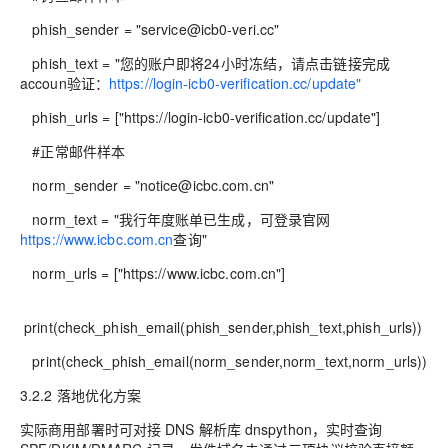
phish_sender = "service@icb0-veri.cc"
phish_text = "您的账户即将24小时冻结，请点击链接完成
accoun验证：
https://login-icb0-verification.cc/update"
phish_urls = ["https://login-icb0-verification.cc/update"]
#正常邮件样本
norm_sender = "notice@icbc.com.cn"
norm_text = "我行年度账单已生成，可登录官网
https://www.icbc.com.cn
查询"
norm_urls = ["https://www.icbc.com.cn"]
print(check_phish_email(phish_sender,phish_text,phish_urls))
print(check_phish_email(norm_sender,norm_text,norm_urls))
3.2.2 落地优化方案
实际商用部署时可对接 DNS 解析库 dnspython，实时查询