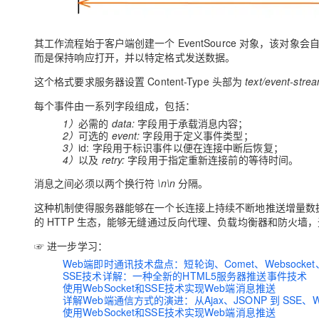
其工作流程始于客户端创建一个 EventSource 对象，该对象
而是保持响应打开，并以特定格式发送数据。
这个格式要求服务器设置 Content-Type 头部为
text/event-stre
每个事件由一系列字段组成，包括：
1）
必需的
data:
字段用于承载消息内容；
2）
可选的
event:
字段用于定义事件类型；
3）
id: 字段用于标识事件以便在连接中断后恢复；
4）
以及
retry:
字段用于指定重新连接前的等待时间。
消息之间必须以两个换行符
\n\n
分隔。
这种机制使得服务器能够在一个长连接上持续不断地推送增量数据，
的 HTTP 生态，能够无缝通过反向代理、负载均衡器和防火墙
☞ 进一步学习：
Web端即时通讯技术盘点：短轮询、Comet、Websocket
SSE技术详解：一种全新的HTML5服务器推送事件技术
使用WebSocket和SSE技术实现Web端消息推送
详解Web端通信方式的演进：从Ajax、JSONP 到 SSE、Web
使用WebSocket和SSE技术实现Web端消息推送