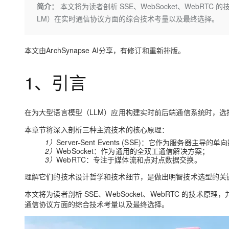
存储
天池大赛
Qwen3.7-Plus
简介：
本文将为读者剖析 SSE、WebSocket、WebR
云解析DNS
解决方案免费试用 新老
电子合同
LM）在实时通信协议方面的综合技术考量以及最终选择。
最高领取价值200元试用
能看、能想、能动手的多模
安全
网络与CDN
AI 算法大赛
畅捷通
大数据开发治理平台 Data
AI 产品 免费试用
网络
安全
云开发大赛
Qwen3-VL-Plus
Tableau 订阅
本文由ArchSynapse AI分享，有修订和重新排版。
1亿+ 大模型 tokens 和 
可观测
入门学习赛
中间件
AI空中课堂在线直播课
云防火墙
140+云产品 免费试用
1、引言
上云与迁云
云原生的云上边界网络安全
产品新客免费试用，最长1
数据库
生态解决方案
大模型服务
企业出海
大模型ACA认证体验
大数据计算
在为大型语言模型（LLM）应用构建实时前后端通信系统时，选
助力企业全员 AI 认知与能
行业生态解决方案
千问AI平台-Token Plan
政企业务
媒体服务
本章节将深入剖析三种主流技术的核心原理：
开发者生态解决方案
1）
Server-Sent Events (SSE)：它作为服务器主
企业服务与云通信
2）
WebSocket：作为通用的全双工通信解决方案；
千问AI平台-模型体验
AI 开发和 AI 应用解决
3）
WebRTC：专注于媒体流和点对点数据交换。
在线体验全尺寸、多种模态
域名与网站
理解它们的技术设计哲学和技术细节，是做出明智技术选型的关
Happy 系列大模型
终端用户计算
本文将为读者剖析 SSE、WebSocket、WebRTC 的技
通信协议方面的综合技术考量以及最终选择。
Serverless
开发工具