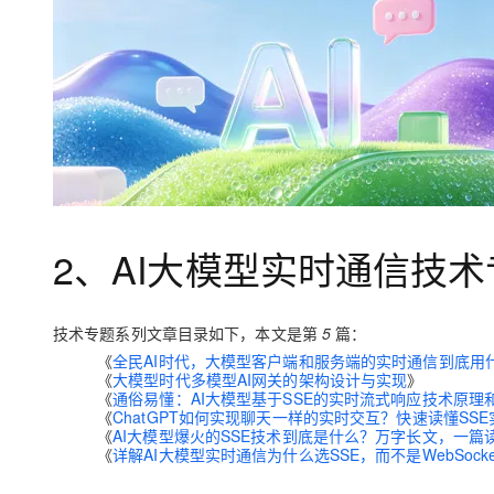
大模型解决方案
迁移与运维管理
快速部署 Dify，高效搭建 
专有云
10 分钟在聊天系统中增加
2、AI大模型实时通信技术
技术专题系列文章目录如下，本文是第
5
篇：
《
全民AI时代，大模型客户端和服务端的实时通信到底用
《
大模型时代多模型AI网关的架构设计与实现
》
《
通俗易懂：AI大模型基于SSE的实时流式响应技术原理
《
ChatGPT如何实现聊天一样的实时交互？快速读懂SSE
《
AI大模型爆火的SSE技术到底是什么？万字长文，一篇读
《
详解AI大模型实时通信为什么选SSE，而不是WebSocke