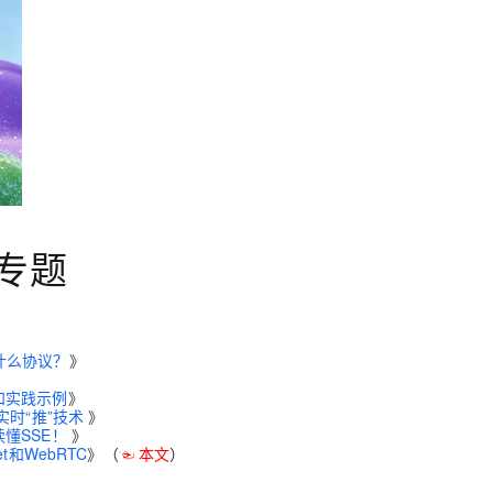
AI 应用
10分钟微调：让0.6B模型媲美235B模
多模态数据信
型
依托云原生高可用架构,实现Dify私有化部署
用1%尺寸在特定领域达到大模型90%以上效果
一个 AI 助手
超强辅助，Bol
即刻拥有 DeepSeek-R1 满血版
在企业官网、通讯软件中为客户提供 AI 客服
多种方案随心选，轻松解锁专属 DeepSeek
专题
什么协议？
》
和实践示例
》
实时“推”技术
》
懂SSE！
》
t和WebRTC
》（
☜ 本文
）