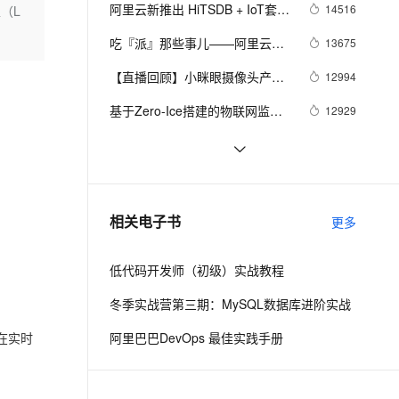
安全
我要投诉
e-1.1-I2V
Cosyvoice-V3-Flash
阿里云新推出 HiTSDB + IoT套件 
14516
（L
PolarDB
上云场景组合购
Milvus 弹性伸缩功能新增节
伴
物联网设备上云步入快车道
漫剧创作，剧本、分镜、视频高效生成
100%兼容MySQL、PostgreSQL，兼容Oracle，支持集中和分布式
覆盖90%+业务场景，专享组合折扣价
点支持范围
畅自然，细节丰富
高表现力语音合成大模型，语音克隆听感自然
VPN
吃『派』那些事儿——阿里云物
13675
联网平台树莓派实战集锦
ernetes 版 ACK
云聚AI 严选权益
AI 原生数据库服务发布
SSL 证书
【直播回顾】小眯眼摄像头产品
2V
Fun-ASR
12994
，一键激活高效办公新体验
理容器应用的 K8s 服务
精选AI产品，从模型到应用全链提效
Agent 数据网关
培训 - 物联网爆品推荐 - 88大促
文戏情感细腻自然，动作戏激烈拳拳到肉，实现更强表演能力
支持中英文自由切换，具备更强的噪声鲁棒性
堡垒机
基于Zero-Ice搭建的物联网监控
12929
预告
AI 用量加速计划
云原生数据库 PolarDB
平台
防火墙
、识别商机，让客服更高效、服务更出色。
新老同享，达量后返
Agentic Database 发布
uDevice Center - IoT在线开发板/
11281
设备平台
主机安全
应用
NB-IOT物联网平台是如何工作的
9843
千问办公
NEW
像改PPT一样去复用AIoT解决方案
9443
AI 应用及服务市场
相关电子书
更多
的智能体编程平台
一站式AI生产力平台
【IoT Studio 1.7上线】
AI 应用
伶鹊
低代码开发师（初级）实战教程
企业级人与Agent协作平台，接入和调度多个数字员工
智能客服平台，对话机器人、对话分析、智能外呼
大模型
冬季实战营第三期：MySQL数据库进阶实战
大模型服务平台百炼 - 全妙
自然语言处理
）在实时
阿里巴巴DevOps 最佳实践手册
应用创作平台
多模态内容创作工具，已接入 DeepSeek
数据标注
机器学习