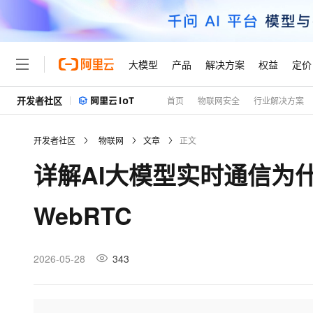
大模型
产品
解决方案
权益
定价
开发者社区
首页
物联网安全
行业解决方案
大模型
产品
解决方案
权益
定价
云市场
伙伴
服务
了解阿里云
精选产品
精选解决方案
普惠上云
产品定价
精选商城
成为销售伙伴
售前咨询
为什么选择阿里云
千问AI平台
开发者社区
物联网
文章
正文
了解云产品的定价详情
大模型服务平台百炼
千问办公，解锁你的工作
普惠上云 官方力荐
分销伙伴
在线服务
网站建设
什么是云计算
大
详解AI大模型实时通信为什么
大模型服务与应用平台
企业级Agent产品，直接
云服务器38元/年起，超
咨询伙伴
多端小程序
技术领先
云上成本管理
售后服务
轻量应用服务器
Agency Agents：拥
官方推荐返现计划
大模型
精选产品
精选解决方案
Salesforce 国际版订阅
稳定可靠
WebRTC
管理和优化成本
推荐新用户得奖励，单订单
销售伙伴合作计划
自助服务
友盟天域
安全合规
人工智能与机器学习
AI
文本生成
云数据库 RDS
HappyHorse 打造一
云工开物
无影生态合作计划
在线服务
观测云
分析师报告
高校专属算力普惠，学生认
计算
互联网应用开发
2026-05-28
343
Qwen3.8-Max
HOT
Salesforce On Alibaba C
工单服务
Tuya 物联网平台阿里云
研究报告与白皮书
人工智能平台 PAI
快速拥有专属 OpenClaw
大模
Consulting Partner 合
大数据
容器
智能体时代全能旗舰模型
免费试用
短信专区
一站式AI开发、训练和推
蓝凌 OA
AI 大模型销售与服务生
现代化应用