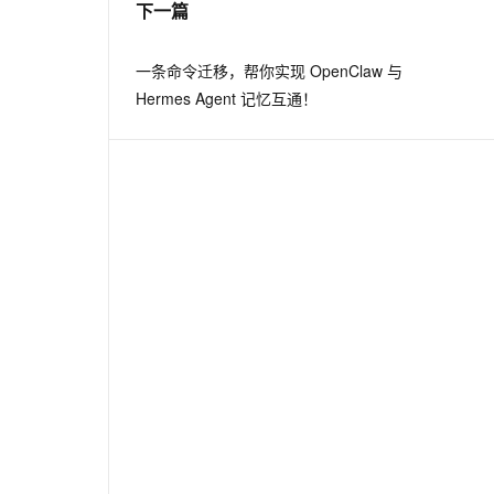
下一篇
息提取
与 AI 智能体进行实时音视频通话
一条命令迁移，帮你实现 OpenClaw 与
从文本、图片、视频中提取结构化的属性信息
构建支持视频理解的 AI 音视频实时通话应用
Hermes Agent 记忆互通！
t.diy 一步搞定创意建站
构建大模型应用的安全防护体系
通过自然语言交互简化开发流程,全栈开发支持
通过阿里云安全产品对 AI 应用进行安全防护