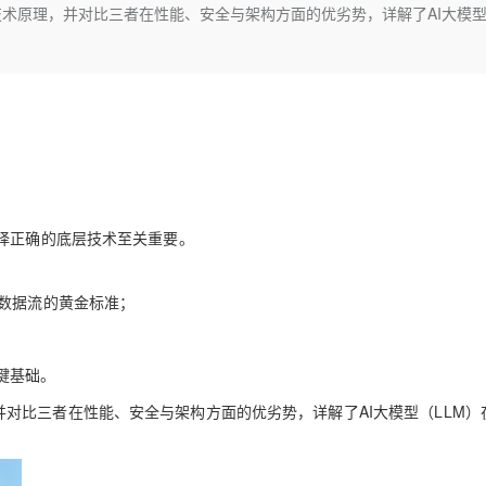
Deepseek-v4-pro
HappyHors
TC 的技术原理，并对比三者在性能、安全与架构方面的优劣势，详解了AI大模型
同享
万小智 AI 建站低至 15元/月
Qoder CN
AI 短剧/漫剧
云原生数据库 
快递物流查询
WordPress
成为服务伙
高校合作
点，立即开启云上创新
覆盖公网/内网、递归/权威、移动APP等全场景解析服务
送.CN域名，送备案服务码
基于千问大模型等，支持代码智能生成、研发智能问答
AI助力短剧
态智能体模型
旗舰 MoE 大模型，百万上下文与顶尖推理能力
图生视频，流
Ubuntu
服务生态伙伴
云工开物
企业应用
Works
Night Plan 支持 Qwen 3.8-Max
云原生大数据计算服务 MaxCompute
AI 办公
容器服务 Kub
NEW
GLM-5.2
Wan2.7-T
Red Hat
30+ 款产品免费体验
Data Agent 驱动的一站式 Data+AI 开发治理平台
夜间 5 折，Qwen/Meoo/TokenPlan 客户专享
面向分析的企业级SaaS模式云数据仓库
AI智能应用
提供一站式管
科研合作
视觉 Coding、空间感知、多模态思考等全面升级
1M上下文，专为长程任务能力而生
ERP
堂（旗舰版）
SUSE
智能客服
CRM
防护产品
2个月
自动承接线索
建站小程序
OA 办公系统
AI 应用构建
大模型原生
择正确的底层技术至关重要。
力提升
财税管理
模板建站
Qoder
大模型服务平台百炼-应用模版
HOT
NEW
面向真实软件
个人版上线、团队版降价；千问3.8-Max首发发尝鲜
丰富多元化的应用模版和解决方案
400电话
定制建站
导的单向数据流的黄金标准；
万有无界
大模型服务平台百炼-智能体
方案
广告营销
模板小程序
的模型效果
灵活可视化地构建企业级 Agent
定制小程序
键基础。
秒悟
人工智能平台 PAI
APP 开发
术原理，并对比三者在性能、安全与架构方面的优劣势，详解了AI大模型（LLM
云端极速 AI 
新一代 AI 视频生成模型，深度适配广告营销等场景
AI Native 的算法工程平台，一站式完成建模、训练、推理服务部署
建站系统