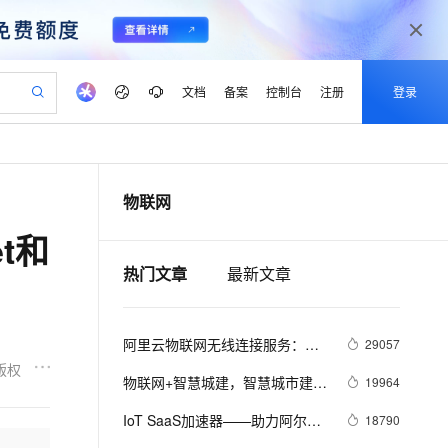
文档
备案
控制台
注册
登录
验
作计划
器
AI 活动
专业服务
服务伙伴合作计划
开发者社区
加入我们
产品动态
服务平台百炼
阿里云 OPC 创新助力计划
物联网
一站式生成采购清单，支持单品或批量购买
io：打造专属 AI 语音助手
S产品伙伴计划（繁花）
峰会
CS
造的大模型服务与应用开发平台
一句话生成原生可编辑精美 PPT 文稿
AI 生产力先锋
Al MaaS 服务伙伴赋能合作
域名
博文
Careers
至高可申请百万元
Qwen3.8-Max 模型上线
t和
开启高性价比 AI 编程新体验
弹性可伸缩的云计算服务
Qwen-Audio-3.0-Realtime 端到端实时语音角色扮演
输入一句话想法, 轻松生成专业的 PPT
先锋实践拓展 AI 生产力的边界
Token 补贴，五大权
计划
海大会
伙伴信用分合作计划
商标
问答
社会招聘
热门文章
最新文章
益加速 OPC 成功
eek-V4-Pro
SS
一键部署幻兽帕鲁游戏服务器
飞天发布时刻
HOT
Open Search 向量检索版支
划
备案
电子书
校园招聘
pSeek-V4-Pro
视频创作，一键激活电商全链路生产力
稳定、安全、高性价比、高性能的云存储服务
一键购买专属联机服务器，轻松开启游戏
所见，即是所愿
持视频检索 Pipeline 功能
更多支持
划
公司注册
镜像站
视频生成
语音识别与合成
专属 QwenPaw
漫剧工坊：一站式动画创作平台
AI 实训营
HOT
应用身份服务 (IDaaS)
阿里云物联网无线连接服务：做
29057
合作伙伴培训与认证
划
上云迁移
站生成，高效打造优质广告素材
全接入的云上超级电脑
从聊天伙伴进化为能主动干活的本地数字员工
快速生产连贯的高质量长漫剧
从基础到进阶，Agent 创客手把手教你
OpenClaw 管理能力上线
好菜鸟无人车黑科技的幕后英雄
版权
lScope
我要反馈
e-1.1-T2V
Qwen3-TTS-Flash
物联网+智慧城建，智慧城市建设
19964
查询合作伙伴
n Alibaba Cloud ISV 合作
代维服务
建企业门户网站
10 分钟搭建微信、支付宝小程序
MaxCompute MaxFrame 提
的新动能
畅细腻的高质量视频
离线语音合成大模型，多语言方言自适应，低延迟高稳定
创新加速
ope
IoT SaaS加速器——助力阿尔茨
登录合作伙伴管理后台
我要建议
18790
站，无忧落地极速上线
以可视化方式快速构建移动和 PC 门户网站
国内短信简单易用，安全可靠，秒级触达，全球覆盖200+国家和地区。
高效部署网站，快速应用到小程序
供自动弹性内存功能
海默病人护理