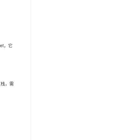
et，它
议栈，需