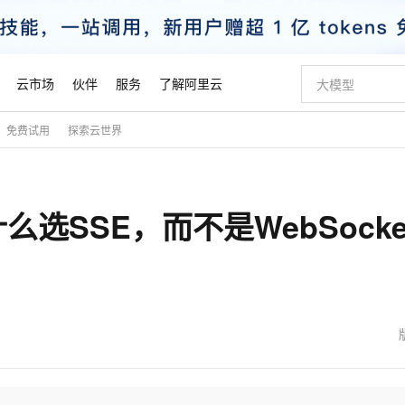
云市场
伙伴
服务
了解阿里云
免费试用
探索云世界
AI 特惠
数据与 API
成为产品伙伴
企业增值服务
最佳实践
价格计算器
AI 场景体
基础软件
产品伙伴合
阿里云认证
市场活动
配置报价
大模型
自助选配和估算价格
新方式
睿译宝，AI翻译排版一步到位
智启 AI 普惠权益
产品生态集成认证中心
企业支持计划
云上春晚
域名与网站
千问官方 MaaS 平台，为开发者和 Agent 而生，新用户赠送 1 亿 + tokens 额度
Qwen Aud
AI Coding
阿里云Maa
2026 阿里云
云服务器 E
为企业打
数据集
Windows
大模型认证
模型
NEW
NEW
选SSE，而不是WebSocke
交付可用成果
值低价云产品抢先购
上传文档即自动完成翻译和格式还原
至高享 1亿+免费 tokens，加速 Al 应用落地
提供智能易用的域名与建站服务
智能编程，一键
安全可靠、
产品生态伙伴
专家技术服务
云上奥运之旅
弹性计算合作
阿里云中企出
手机三要素
宝塔 Linux
全部认证
价格优势
有专属领域专家
GLM-5.2：长任务时代开源旗舰模型
阿里云 OPC 创新助力计划
千问大模型
即刻拥有 DeepS
AI 电商营销
对象存储 O
大模型
产品生态伙伴工作台
企业增值服务台
云栖战略参考
云存储合作计
云栖大会
身份实名认证
CentOS
训练营
推动算力普惠，释放技术红利
最高返9万
多领域专家智能体,一键组建 AI 虚拟交付团队
快速构建应用程序和网站，即刻迈出上云第一步
至高百万元 Token 补贴，加速一人公司成长
多元化、高性能、安全可靠的大模型服务
真正可用的 1M 上下文,一次完成代码全链路开发
轻松解锁专属 Dee
从图文生成到
云上的中国
数据库合作计
活动全景
短信
Docker
图片和
站式影视创作平台
Hermes Agent，打造自进化智能体
Token Plan 模型订阅计划
数字证书管理服务（原SSL证书）
5 分钟轻松部署
AI 广告创作
无影云电脑
企业成长
NEW
信息公告
看见新力量
云网络合作计
OCR 文字识别
JAVA
证享300元代金券
可视化编排打通从文字构思到成片全链路闭环
全托管，含MySQL、PostgreSQL、SQL Server、MariaDB多引擎
自主进化，持久记忆，越用越聪明
Qwen3.8-Max 首发尝鲜，限时加量 10 倍，夜间低至2折
实现全站HTTPS，呈现可信的WEB访问
图文、视频一
随时随地安
魔搭 Mode
Kimi-K3
HappyHors
NEW
loud
服务实践
官网公告
金融模力时刻
Salesforce O
版
发票查验
全能环境
Claude Code + GStack 打造工程团队
千问办公，限时限量积分加倍
Qoder
低代码高效构
AI 建站
短信服务
型
NEW
作计划
Kimi 最新旗舰模型，长程编程与推理利器
让文字生成流
计划
创新中心
魔搭 ModelSc
健康状态
理服务
让AI从“聊天伙伴”进化为能干活的“数字员工”
安装技能 GStack，拥有专属 AI 工程团队
你的AI工作搭子，覆盖日常办公高频场景
面向真实软件的智能体编程平台
0 代码专业建
客户案例
天气预报查询
操作系统
态合作计划