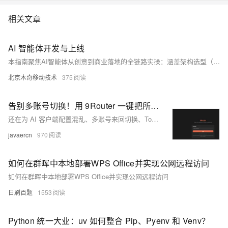
相关文章
AI 智能体开发与上线
本指南聚焦AI智能体从创意到商业落地的全链路实操：涵盖架构选型（低代码vs代码级）、MCP协议集成、图工作流编排、记忆系统设计、Prompt结构化与自动化评估、LLMOps调优（延迟/成本/安全）、国内海外合规要点（备案、拟人化提示、数字水印、隐私授权）及灰度发布策略。240字
北京木奇移动技术
375
告别多账号切换！用 9Router 一键把所有 AI 模型变成一个 API，Cursor/Cline 直接起飞
还在为 AI 客户端配置混乱、多账号来回切换、Token 消耗过高而头疼？最近爆火的开源项目 9Router 彻底解决了这些痛点！它能把 OpenAI、Claude、Gemini、Copilot、Ollama 等所有主流 AI 服务，统一成一个标准的 OpenAI API 接口，不管是 Cursor、Cline 还是 Cherry Studio、OpenWebUI，直接用一个地址就能调用所有模型，还自带 Token 压缩，大幅降低成本！本文从 0 开始带你用 Docker 一键部署，全程干货无废话。
javaercn
970
如何在群晖中本地部署WPS Office并实现公网远程访问
如何在群晖中本地部署WPS Office并实现公网远程访问
日刷百题
1553
Python 统一大业：uv 如何整合 Pip、Pyenv 和 Venv？