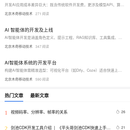
开发AI应用成本差异巨大：既含传统软件开发费，更涉及模型API、算力、数据处理等持续支出。预算分两块——前期研发（10万起，依功能复杂度分轻量/专业/旗舰三级）和上线后运营（Token、多模态、向量库等按量计费）。建议MVP验证、用现成API、选跨平台框架，避免早期自研模型。
北京木奇移动技术
271
AI 智能体的开发及上线
AI智能体开发是涵盖角色定义、提示工程、RAG知识库、工具集成、工作流编排、离线评估、部署网关及线上运维的八阶段闭环系统工程，强调工程化落地与持续迭代。（239字）
北京木奇移动技术
347
AI智能体系统的开发平台
构建AI智能体需精准选型：可视化平台（如Dify、Coze）适合快速上线与知识库应用；自动化平台（如n8n）擅IT系统集成；代码框架（LangGraph、CrewAI等）则满足高定制、低延迟需求。按团队能力与项目阶段分层决策，兼顾效率与可控性。（239字）
北京木奇移动技术
590
热门文章
最新文章
视频码率、分辨率、帧率的关系
26
1
剑池CDK开发工具介绍  |  《平头哥剑池CDK快速上手指
21
2