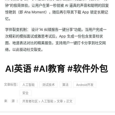
钟”的极简体验，让用户在第一秒就被 AI 逼真的声音和聪明的回复
惊艳到（即 Aha Moment），随后再引导其下载 App 锁定长期记
忆。
学伴裂变机制： 设计“AI 纠错报告一键分享”功能。当用户完成一
次精彩的模拟面试或雅思考试后，App 生成一份包含发音柱状
图、地道表达对比的精美报告，支持用户一键打卡分享到社交网
络，以此驱动社交裂变。
AI英语 #AI教育 #软件外包
文章标签：
人工智能
测试技术
算法
Android开发
安全
来 源：
开发者社区
>
人工智能
>
文章
> 正文