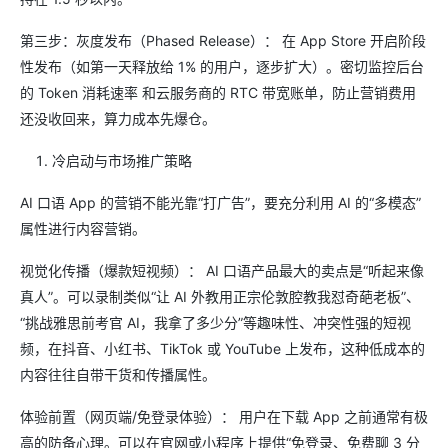
第三步：灰度发布（Phased Release）： 在 App Store 开启阶段
性发布（如第一天释放给 1% 的用户，逐步扩大）。密切监控后台
的 Token 消耗速率 和云服务商的 RTC 带宽账单，防止营销费用
还没收回来，算力成本先爆仓。
冷启动与市场推广策略
AI 口语 App 的营销不能光靠“打广告”，要充分利用 AI 的“多模态”
属性进行内容营销。
视觉化传播（爆款短视频）： AI 口语产品最大的卖点是“听起来像
真人”。可以录制类似“让 AI 外教用正宗伦敦腔教我怼奇葩老板”、
“挑战雅思前考官 AI，我拿了多少分”等趣味性、冲突性强的短视
频，在抖音、小红书、TikTok 或 YouTube 上发布，这种低成本的
内容往往自带干货和传播属性。
体验前置（网页端/免登录体验）： 用户在下载 App 之前通常有极
高的防备心理。可以在官网或小程序上提供“免登录、免费聊 3 分