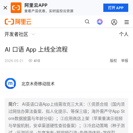
打开 APP
开发者社区
个人
AI 口语 App 上线全流程
2026-05-21
410
版权
举报
北京木奇移动技术
简介：
AI英语口语App上线需攻克三大关：①资质合规（国内须
过网信办算法备案、拟人化提示、等保三级；海外需严守App St
ore数据披露与年龄分级）；②应用商店上架（苹果重演示视频
与举报机制，安卓渠道硬性查验备案）；③冷启动策略（种子测
试→压测延迟→灰度发布+短视频引流+免登录体验+学伴裂