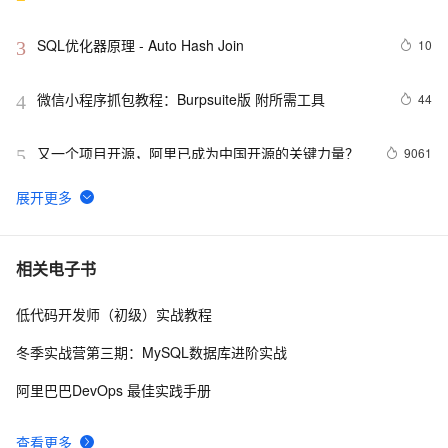
南》第一章
SQL优化器原理 - Auto Hash Join
10
3
微信小程序抓包教程：Burpsuite版 附所需工具
44
4
又一个项目开源，阿里已成为中国开源的关键力量？
9061
5
tailwindcss使用教程
4
6
我的博客即将入驻“云栖社区”，诚邀技术同仁一同入
702
7
相关电子书
驻。
低代码开发师（初级）实战教程
思科路由器的密码恢复
714
8
冬季实战营第三期：MySQL数据库进阶实战
有一种忙，叫做很有希望
665
9
阿里巴巴DevOps 最佳实践手册
深度优先搜索的图文介绍
703
10
查看更多