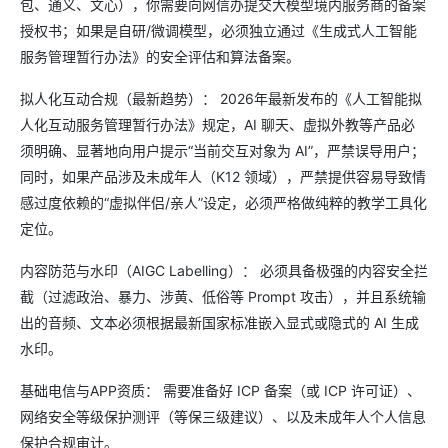
包、通义、文心），你需要向网信办提交大模型境内服务商的备案
授权书；如果是自研/微调模型，必须独立通过《生成式人工智能
服务管理暂行办法》的安全评估和算法备案。
拟人化互动合规（最新趋势）： 2026年最新发布的《人工智能拟
人化互动服务管理暂行办法》规定，AI 聊天、虚拟外教等产品必
须明确、显著地向用户提示“当前交互对象为 AI”，严禁误导用户；
同时，如果产品涉及未成年人（K12 领域），严禁提供容易导致情
感过度依赖的“虚拟伴侣/亲人”设定，必须严格做纯粹的教学工具化
定位。
内容防范与水印（AIGC Labelling）： 必须具备极强的内容安全拦
截（过滤政治、暴力、涉黄、低俗等 Prompt 攻击），并且系统输
出的音频、文本必须根据最新国家标准嵌入显式或隐式的 AI 生成
水印。
基础电信与APP资质： 需要准备好 ICP 备案（或 ICP 许可证）、
网络安全等级保护测评（等保三级建议）、以及未成年人个人信息
保护合规审计。