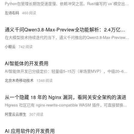
Python包管理长期饱受速度慢、依赖冲突之苦。Rust编写的`uv`横空出世——集Python版本管理、虚拟环境创建、依赖安装与锁定于一体，速度比pip快10–100倍，真正实现“All-in-One”极速开发体验。（239字）
左诗右码
460
通义千问Qwen3.8-Max-Preview全功能解析：2.4万亿参数旗舰模型深度使用指南
在大模型技术持续迭代的当下，通义千问推出的Qwen3.8-Max-Preview作为新一代旗舰预览版模型，凭借2.4万亿参数的超大规模、多模态融合能力与全场景适配特性，成为开发者与企业用户探索AI应用的核心工具。该模型采用稀疏混合专家（MoE）架构，是通义千问首个突破万亿参数的多模态模型，可同时处理文本、图像、视频与文档等多种数据形态，在全栈代码开发、复杂逻辑推理、长文档分析与多智能体协作等场景实现跨越式升级。本文将全面拆解Qwen3.8-Max-Preview的核心功能，详解API调用流程与配置方法，覆盖多场景实战技巧，帮助用户快速掌握这款旗舰模型的使用方法，充分释放其性能潜力。
小鲸云
742
AI智能体的开发费用
AI智能体开发已分级定价：轻量级5–15万（单场景MVP），中级20–60万（多步工作流），企业级100万+（多Agent协同+合规部署）。成本聚焦架构编排、工具集成、提示工程与安全评估，另含Token消耗、算力及数据治理等隐性支出。建议先做PoC验证效果。
北京木奇移动技术
1346
从一个隐藏 18 年的 Nginx 漏洞，看网关安全架构的演进
Higress 社区已有 nginx-rewrite-compatible WASM 插件，可直接替换存在漏洞的 Nginx 配置。
阿里云云原生
307
AI 应用软件的开发费用