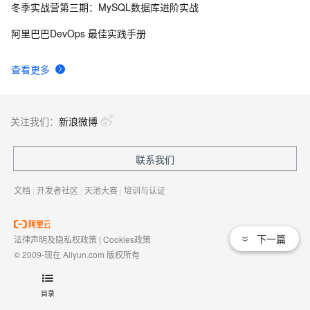
冬季实战营第三期：MySQL数据库进阶实战
业界主流MQ对比
20310
9
阿里巴巴DevOps 最佳实践手册
DevOps与阿里云容器服务（三）
18937
10
查看更多
关注我们：
新浪微博
联系我们
文档
|
开发者社区
|
天池大赛
|
培训与认证
下一篇
法律声明及隐私权政策
|
Cookies政策
© 2009-现在 Aliyun.com 版权所有
增值电信业务经营许可证：
浙B2-20080101
域名注册服务机构许可：
浙D3-20210002
目录
浙公网安备 33010602009975号
浙B2-20080101-4