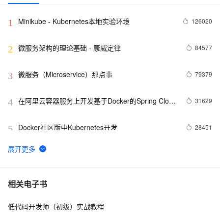
Minikube - Kubernetes本地实验环境
126020
1
微服务架构的理论基础 - 康威定律
84577
2
微服务（Microservice）那点事
79379
3
在阿里云容器服务上开发基于Docker的Spring Cloud
31629
4
微服务应用
Docker社区版中Kubernetes开发
28451
5
一键托管，阿里云全链路追踪服务正式商用：成本仅
22574
6
自建1/5或更少
阿里云Windows Server 2016环境Docker试用
21085
7
相关电子书
低代码开发师（初级）实战教程
在阿里云容器服务上创建一个spring boot应用
20686
8