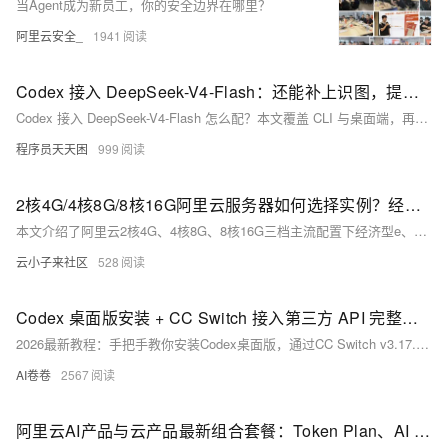
当Agent成为新员工，你的安全边界在哪里？
阿里云安全_
1941
Codex 接入 DeepSeek-V4-Flash：还能补上识图，提供两套方案
Codex 接入 DeepSeek-V4-Flash 怎么配？本文覆盖 CLI 与桌面端，再用 qwen3-vl-flash 补识图，两套方案可直接照做
程序员天天困
999
2核4G/4核8G/8核16G阿里云服务器如何选择实例？经济型e、通用算力型u2i与计算型c9i选哪个？
本文介绍了阿里云2核4G、4核8G、8核16G三档主流配置下经济型e、通用算力型u2i和计算型c9i三种实例的最新活动价格与适用场景。同配置下三者价差显著，以2核4G为例，经济型e低至599.93元/年，计算型c9i则高达1742.08元/年。文章详细解析了各实例的性能定位：经济型e适合轻负载入门场景，u2i兼顾稳定算力与性价比，c9i凭借第9代至强处理器与芯片级安全能力支撑高性能业务。同时提示用户可叠加满减优惠券享受折上折，建议根据业务负载与预算综合决策。
云小子来社区
528
Codex 桌面版安装 + CC Switch 接入第三方 API 完整教程（2026 最新）
2026最新教程：手把手教你安装Codex桌面版，通过CC Switch v3.17.0一键接入Fenno等国产API（兼容OpenAI Responses格式），跳过账号登录，完整启用代码审查、多步任务与上下文感知功能。零基础友好，全程图文实操。（239字）
AI卷卷
2567
阿里云AI产品与云产品最新组合套餐：Token Plan、AI coding及云服务器和建站等组合优惠价