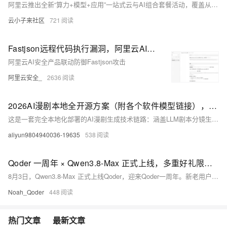
阿里云推出全新“算力+模型+应用”一站式云与AI组合套餐活动，覆盖从个人开发者到中大型企业的全场景需求。核心亮点为分三档定价的Token Plan订阅服务，支持Qwen3.8-Max-Preview大模型调用，错峰时段最低可享0.2折优惠。活动同步推出AI Coding、智能体部署、云电脑托管、0代码建站等十余类场景化组合，搭配99元/年的普惠云服务器、88元/年的入门数据库等经典特惠产品，还为企业提供1V1定制化AI转型方案，大幅降低了不同用户群体拥抱AI的技术门槛与采购成本。
云小子来社区
721
Fastjson远程代码执行漏洞，阿里云AI安全为您保驾护航
阿里云AI安全产品联动防御Fastjson攻击
阿里云安全_
2636
2026AI漫剧本地全开源方案（附各个软件模型链接），8G显卡也能流畅运行
这是一套完全本地化部署的AI漫剧生成技术链路：涵盖LLM剧本分镜生成、FLUX文生图（IP-Adapter人脸锁定）、StoryDiffusion时序连贯控制、LTX-2.3唇形同步视频生成，及ComfyUI全流程调度。零云端费用，仅耗硬件算力，单集2–4小时可产出竖屏短视频，适配抖音/B站分发。
aliyun9804940036-19635
538
Qoder 一周年 × Qwen3.8-Max 正式上线，多重好礼限时领
8月3日，Qwen3.8-Max 正式上线Qoder，迎来Qoder一周年。新老用户可领800次免费调用，下单再赠2000次；夜间（22:00–08:00）调用5折；邀请好友双方得积分与调用额度。
Noah_Qoder
448
热门文章
最新文章