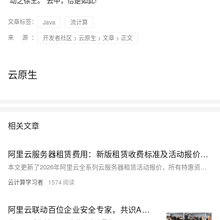
文章标签：
Java
流计算
来 源：
开发者社区
>
云原生
>
文章
> 正文
云原生
相关文章
阿里云服务器租赁费用：新版租赁收费标准及活动报价参考
本文更新了2026年阿里云全系列云服务器租赁活动报价，所有特惠资源均可前往阿里云活动中心选购，整体覆盖从个人入门到企业级高性能场景的全梯度需求。其中轻量应用服务器主打极致性价比，2核2G峰值200M带宽配置每日10点、15点限时抢购价仅38元/年，2核4G配置379元/年起；高性价比的经济型e实例、通用算力型u2i实例覆盖2核4G至4核32G全档位，适配开发测试与中小型企业业务；搭载英特尔至强6处理器的第九代c9i企业级实例算力较上代提升20%，支撑高并发生产环境，不同实例规格价差清晰，用户可根据自身业务负载与预算灵活选型。
云计算学习者
1574
阿里云联动百位企业安全专家，共识Agent防御最佳实践