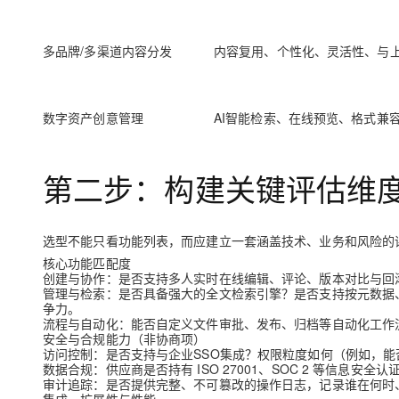
大模型解决方案
迁移与运维管理
快速部署 Dify，高效搭建 
多品牌/多渠道内容分发
内容复用、个性化、灵活性、与
专有云
10 分钟在聊天系统中增加
数字资产创意管理
AI智能检索、在线预览、格式兼
第二步：构建关键评估维
选型不能只看功能列表，而应建立一套涵盖技术、业务和风险的
核心功能匹配度
创建与协作
：是否支持多人实时在线编辑、评论、版本对比与回
管理与检索
：是否具备强大的全文检索引擎？是否支持按元数据
争力。
流程与自动化
：能否自定义文件审批、发布、归档等自动化工作
安全与合规能力（非协商项）
访问控制
：是否支持与企业SSO集成？权限粒度如何（例如，
数据合规
：供应商是否持有
ISO 27001、SOC 2
等信息安全认证
审计追踪
：是否提供完整、不可篡改的操作日志，记录谁在何时