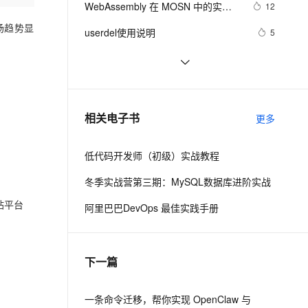
安全
WebAssembly 在 MOSN 中的实践 - 
我要投诉
e-1.1-I2V
Cosyvoice-V3-Flash
12
PolarDB
上云场景组合购
Milvus 弹性伸缩功能新增节
伴
基础框架篇
漫剧创作，剧本、分镜、视频高效生成
100%兼容MySQL、PostgreSQL，兼容Oracle，支持集中和分布式
覆盖90%+业务场景，专享组合折扣价
点支持范围
畅自然，细节丰富
高表现力语音合成大模型，语音克隆听感自然
场趋势显
VPN
userdel使用说明
5
ernetes 版 ACK
云聚AI 严选权益
AI 原生数据库服务发布
SSL 证书
自己看系统的“系统还原”
14
2V
Fun-ASR
，一键激活高效办公新体验
理容器应用的 K8s 服务
精选AI产品，从模型到应用全链提效
Agent 数据网关
文戏情感细腻自然，动作戏激烈拳拳到肉，实现更强表演能力
支持中英文自由切换，具备更强的噪声鲁棒性
堡垒机
AngularJS 五大特性，加快 Web 应
674
AI 用量加速计划
云原生数据库 PolarDB
用开发
防火墙
、识别商机，让客服更高效、服务更出色。
WPF游戏开发——小鸡快跑
新老同享，达量后返
Agentic Database 发布
5
相关电子书
更多
主机安全
应用
低代码开发师（初级）实战教程
千问办公
NEW
AI 应用及服务市场
的智能体编程平台
一站式AI生产力平台
冬季实战营第三期：MySQL数据库进阶实战
AI 应用
伶鹊
建站平台
阿里巴巴DevOps 最佳实践手册
企业级人与Agent协作平台，接入和调度多个数字员工
智能客服平台，对话机器人、对话分析、智能外呼
大模型
大模型服务平台百炼 - 全妙
自然语言处理
下一篇
应用创作平台
多模态内容创作工具，已接入 DeepSeek
数据标注
机器学习
一条命令迁移，帮你实现 OpenClaw 与