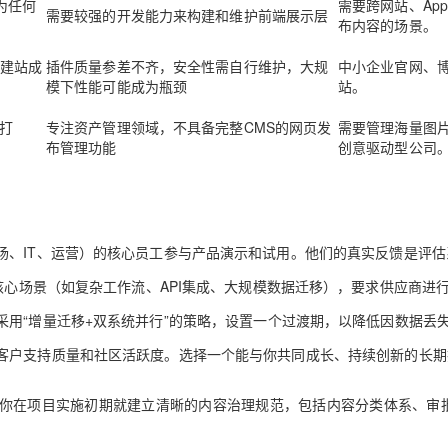
为任何
需要跨网站、Ap
需要较强的开发能力来构建和维护前端展示层
布内容的场景。
建站成
插件质量参差不齐，安全性需自行维护，大规
中小企业官网、
模下性能可能成为瓶颈
站。
打
专注资产管理领域，不具备完整CMS的网页发
需要管理海量图
布管理功能
创意驱动型公司
场、IT、运营）的核心员工参与产品演示和试用。他们的真实反馈是评估
核心场景（如复杂工作流、API集成、大规模数据迁移），要求供应商进行1
采用“
增量迁移+双系统并行
”的策略，设置一个过渡期，以降低因数据丢
客户支持质量和社区活跃度。选择一个能与你共同成长、持续创新的长期
你在项目实施初期就建立清晰的内容治理规范，包括内容分类体系、审