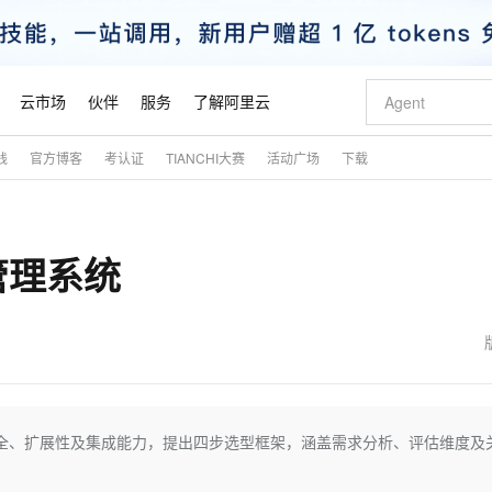
云市场
伙伴
服务
了解阿里云
践
官方博客
考认证
TIANCHI大赛
活动广场
下载
AI 特惠
数据与 API
成为产品伙伴
企业增值服务
最佳实践
价格计算器
AI 场景体
基础软件
产品伙伴合
阿里云认证
市场活动
配置报价
大模型
自助选配和估算价格
新方式
睿译宝，AI翻译排版一步到位
智启 AI 普惠权益
产品生态集成认证中心
企业支持计划
云上春晚
域名与网站
千问官方 MaaS 平台，为开发者和 Agent 而生，新用户赠送 1 亿 + tokens 额度
AI Coding
阿里云Maa
2026 阿里云
云服务器 E
为企业打
数据集
Windows
大模型认证
模型
NEW
管理系统
交付可用成果
值低价云产品抢先购
上传文档即自动完成翻译和格式还原
至高享 1亿+免费 tokens，加速 Al 应用落地
提供智能易用的域名与建站服务
智能编程，一键
安全可靠、
产品生态伙伴
专家技术服务
云上奥运之旅
弹性计算合作
阿里云中企出
手机三要素
宝塔 Linux
全部认证
价格优势
有专属领域专家
GLM-5.2：长任务时代开源旗舰模型
阿里云 OPC 创新助力计划
千问大模型
即刻拥有 DeepS
AI 电商营销
对象存储 O
大模型
产品生态伙伴工作台
企业增值服务台
云栖战略参考
云存储合作计
云栖大会
身份实名认证
CentOS
训练营
推动算力普惠，释放技术红利
最高返9万
多领域专家智能体,一键组建 AI 虚拟交付团队
快速构建应用程序和网站，即刻迈出上云第一步
至高百万元 Token 补贴，加速一人公司成长
多元化、高性能、安全可靠的大模型服务
真正可用的 1M 上下文,一次完成代码全链路开发
轻松解锁专属 Dee
从图文生成到
云上的中国
数据库合作计
活动全景
短信
Docker
图片和
站式影视创作平台
Hermes Agent，打造自进化智能体
Token Plan 模型订阅计划
数字证书管理服务（原SSL证书）
5 分钟轻松部署
AI 广告创作
无影云电脑
企业成长
NEW
信息公告
看见新力量
云网络合作计
OCR 文字识别
JAVA
证享300元代金券
可视化编排打通从文字构思到成片全链路闭环
全托管，含MySQL、PostgreSQL、SQL Server、MariaDB多引擎
自主进化，持久记忆，越用越聪明
Qwen3.8-Max 首发尝鲜，限时加量 10 倍，夜间低至2折
实现全站HTTPS，呈现可信的WEB访问
图文、视频一
随时随地安
魔搭 Mode
Kimi-K3
HappyHors
NEW
loud
服务实践
官网公告
金融模力时刻
Salesforce O
版
发票查验
全能环境
Claude Code + GStack 打造工程团队
千问办公，限时限量积分加倍
Qoder
低代码高效构
AI 建站
短信服务
安全、扩展性及集成能力，提出四步选型框架，涵盖需求分析、评估维度及
型
NEW
作计划
Kimi 最新旗舰模型，长程编程与推理利器
让文字生成流
计划
创新中心
魔搭 ModelSc
健康状态
理服务
让AI从“聊天伙伴”进化为能干活的“数字员工”
安装技能 GStack，拥有专属 AI 工程团队
你的AI工作搭子，覆盖日常办公高频场景
面向真实软件的智能体编程平台
0 代码专业建
客户案例
天气预报查询
操作系统
态合作计划