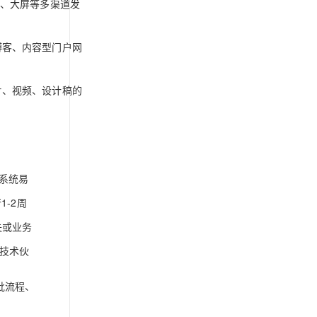
p、大屏等多渠道发
博客、内容型门户网
片、视频、设计稿的
。
系统易
-2周
失或业务
技术伙
批流程、