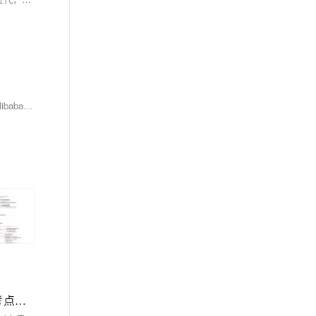
在现代企业级 Web 架构中，Nginx 凭借其极低的内存消耗和超强的高并发处理能力，成为了不可或缺的流量网关。特别是在阿里云 ECS 实例搭配 Alibaba Cloud Linux 3 的环境下，Nginx 能够充分利用操作系统的网络栈优化，实现惊人的吞吐量。 本文将详细介绍如何配置 Nginx 的反向代理与动静分离，将静态资源请求与动态接口请求完美剥离，从而大幅提升网站的整体响应速度。
【Java基础】Java 8-21新特性 ：Lambda表达式、函数式接口、Stream流、Optional（附《思维导图》+《面试高频考点清单》）