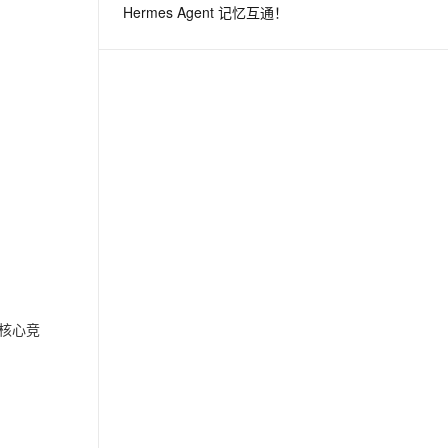
Hermes Agent 记忆互通！
息提取
与 AI 智能体进行实时音视频通话
从文本、图片、视频中提取结构化的属性信息
构建支持视频理解的 AI 音视频实时通话应用
t.diy 一步搞定创意建站
构建大模型应用的安全防护体系
通过自然语言交互简化开发流程,全栈开发支持
通过阿里云安全产品对 AI 应用进行安全防护
核心竞