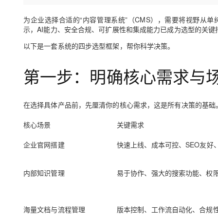
存储
天池大赛
Qwen3.7-Plus
云解析DNS
解决方案免费试用 新老
电子合同
最高领取价值200元试用
能看、能想、能动手的多模
安全
为企业选择合适的“内容管理系统”（CMS），需要将视野从单纯
网络与CDN
AI 算法大赛
畅捷通
示，AI能力、安全合规、可扩展性和集成能力已成为选型的关键
大数据开发治理平台 Data
AI 产品 免费试用
网络
安全
云开发大赛
Qwen3-VL-Plus
Tableau 订阅
以下是一套系统的四步选型框架，帮你科学决策。
1亿+ 大模型 tokens 和 
可观测
入门学习赛
中间件
AI空中课堂在线直播课
云防火墙
140+云产品 免费试用
第一步：明确核心需求与
上云与迁云
云原生的云上边界网络安全
产品新客免费试用，最长1
数据库
生态解决方案
大模型服务
企业出海
大模型ACA认证体验
大数据计算
在选择具体产品前，先厘清你的核心需求，这是所有决策的基础
助力企业全员 AI 认知与能
行业生态解决方案
千问AI平台-Token Plan
政企业务
媒体服务
核心场景
关键需求
开发者生态解决方案
企业服务与云通信
企业官网搭建
快速上线、成本可控、SEO友好
千问AI平台-模型体验
AI 开发和 AI 应用解决
在线体验全尺寸、多种模态
域名与网站
内部知识管理
易于协作、强大的搜索功能、权
Happy 系列大模型
终端用户计算
Serverless
海量文档与流程管理
版本控制、工作流自动化、合规
开发工具