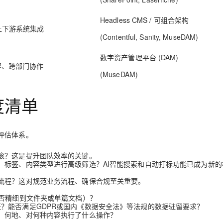
Headless CMS / 可组合架构
AI 应用
10分钟微调：让0.6B模型媲美235B模
多模态数据信
上下游系统集成
(Contentful, Sanity, MuseDAM)
型
依托云原生高可用架构,实现Dify私有化部署
用1%尺寸在特定领域达到大模型90%以上效果
数字资产管理平台 (DAM)
一个 AI 助手
超强辅助，Bol
容、跨部门协作
即刻拥有 DeepSeek-R1 满血版
在企业官网、通讯软件中为客户提供 AI 客服
(MuseDAM)
多种方案随心选，轻松解锁专属 DeepSeek
度清单
评估体系。
滚？这是提升团队效率的关键。
、标签、内容类型进行高级筛选？AI智能搜索和自动打标功能已成为新的
流程？这对规范业务流程、确保合规至关重要。
能否精细到文件夹或单篇文档）？
？能否满足GDPR或国内《数据安全法》等法规的数据驻留要求？
、何地、对何种内容执行了什么操作？