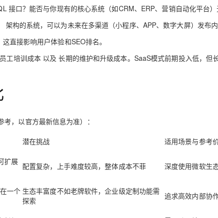
QL
接口？能否与你现有的核心系统（如CRM、ERP、营销自动化平台）
）
架构的系统，可以为未来在多渠道（小程序、APP、数字大屏）发布
这直接影响用户体验和SEO排名。
员工培训成本
以及
长期的维护和升级成本
。SaaS模式前期投入低，但
比
参考，以官方最新信息为准）：
潜在挑战
适用场景与参考
，可扩展
配置复杂，上手难度较高，整体成本不菲
深度使用微软生
在一个
生态丰富度不如老牌软件，企业级定制功能需
追求高效内部协
探索