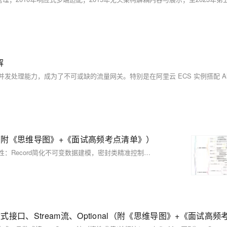
解
d类（附《思维导图》+《面试高频考点清单》）
Java 17作为LTS版本，重磅引入密封类、模式匹配与Record类三大特性：Record简化不可变数据建模，密封类精准控制继承边界，模式匹配（instanceof+switch）提升类型安全与代码简洁性。三者协同可优雅实现代数数据类型，标志着Java迈向更安全、简洁、表达力更强的现代编程语言。