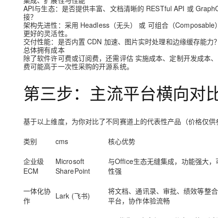
集成、扩展性与性能
API与生态
：是否提供丰富、文档清晰的
RESTful API
或
Graph
接？
架构先进性
：采用
Headless（无头）
或
可组合（Composable
更好的灵活性。
交付性能
：是否内置
CDN
加速、图片实时处理和边缘缓存能力？
总体拥有成本
除了软件许可费或订阅费，还需评估
实施成本
、
定制开发成本
、
费可能高于一次性采购的开源系统。
第三步：主流平台横向对
基于以上维度，为你对比了不同赛道上的代表性产品（价格仅供
类别
cms
核心优势
企业级
Microsoft
与Office生态无缝集成，功能强大
ECM
SharePoint
性强
一体化协
将文档、通讯录、审批、绩效等整合
Lark (飞书)
作
平台，协作体验流畅