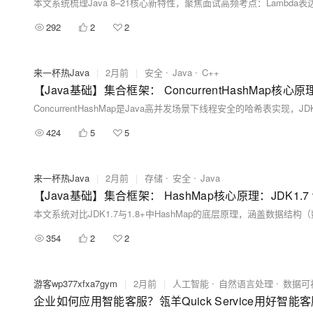
292
2
2
来一杯热Java
|
2月前
|
安全
Java
C++
424
5
5
来一杯热Java
|
2月前
|
存储
安全
Java
354
2
2
游客wp377xfxa7gym
|
2月前
|
人工智能
自然语言处理
数据可
企业如何应用智能客服？瓴羊Quick Service用好智