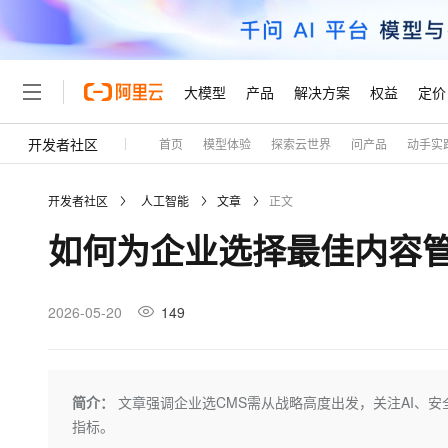
大模型
产品
解决方案
权益
定价
开发者社区
首页
模型体验
探索云世界
问产品
动手实
大模型
产品
解决方案
权益
定价
云市场
伙伴
服务
了解阿里云
精选产品
精选解决方案
普惠上云
产品定价
精选商城
成为销售伙伴
售前咨询
为什么选择阿里云
千问AI平台
开发者社区
人工智能
文章
正文
了解云产品的定价详情
大模型服务平台百炼
千问办公，解锁你的工作
普惠上云 官方力荐
分销伙伴
在线服务
网站建设
什么是云计算
大
如何为企业选择最佳内容
大模型服务与应用平台
企业级Agent产品，直接
云服务器38元/年起，超
咨询伙伴
多端小程序
技术领先
云上成本管理
售后服务
轻量应用服务器
Agency Agents：拥
官方推荐返现计划
大模型
精选产品
精选解决方案
Salesforce 国际版订阅
稳定可靠
管理和优化成本
推荐新用户得奖励，单订单
销售伙伴合作计划
2026-05-20
149
自助服务
友盟天域
安全合规
人工智能与机器学习
AI
文本生成
云数据库 RDS
HappyHorse 打造一
云工开物
无影生态合作计划
在线服务
观测云
分析师报告
高校专属算力普惠，学生认
计算
互联网应用开发
Qwen3.8-Max
HOT
Salesforce On Alibaba C
工单服务
Tuya 物联网平台阿里云
研究报告与白皮书
人工智能平台 PAI
快速拥有专属 OpenClaw
简介：
文章强调企业选CMS需从战略高度出发，关注AI、
大模
Consulting Partner 合
大数据
容器
智能体时代全能旗舰模型
免费试用
短信专区
一站式AI开发、训练和推
指标。
蓝凌 OA
AI 大模型销售与服务生
现代化应用