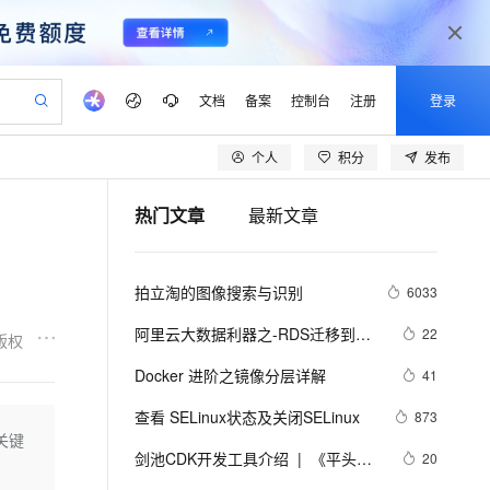
文档
备案
控制台
注册
登录
个人
积分
发布
验
作计划
器
AI 活动
专业服务
服务伙伴合作计划
开发者社区
加入我们
产品动态
服务平台百炼
阿里云 OPC 创新助力计划
热门文章
最新文章
一站式生成采购清单，支持单品或批量购买
S产品伙伴计划（繁花）
峰会
CS
造的大模型服务与应用开发平台
Qwen Audio：打造专属 AI 语音助手
一句话生成原生可编辑精美 PPT 文稿
AI 生产力先锋
Al MaaS 服务伙伴赋能合作
域名
博文
Careers
NEW
至高可申请百万元
Qwen3.8-Max 模型上线
开启高性价比 AI 编程新体验
弹性可伸缩的云计算服务
Qwen-Audio-3.0-Realtime 端到端实时语音角色扮演
输入一句话想法, 轻松生成专业的 PPT
先锋实践拓展 AI 生产力的边界
Token 补贴，五大权
计划
海大会
伙伴信用分合作计划
商标
问答
社会招聘
拍立淘的图像搜索与识别
6033
益加速 OPC 成功
eek-V4-Pro
SS
一键部署幻兽帕鲁游戏服务器
飞天发布时刻
HOT
Open Search 向量检索版支
划
备案
电子书
校园招聘
pSeek-V4-Pro
视频创作，一键激活电商全链路生产力
稳定、安全、高性价比、高性能的云存储服务
一键购买专属联机服务器，轻松开启游戏
所见，即是所愿
持视频检索 Pipeline 功能
更多支持
阿里云大数据利器之-RDS迁移到
22
版权
划
公司注册
镜像站
视频生成
语音识别与合成
Maxcompute实现动态分区
专属 QwenPaw
漫剧工坊：一站式动画创作平台
AI 实训营
HOT
应用身份服务 (IDaaS)
Docker 进阶之镜像分层详解
41
合作伙伴培训与认证
划
上云迁移
站生成，高效打造优质广告素材
全接入的云上超级电脑
从聊天伙伴进化为能主动干活的本地数字员工
快速生产连贯的高质量长漫剧
从基础到进阶，Agent 创客手把手教你
OpenClaw 管理能力上线
lScope
我要反馈
e-1.1-T2V
Qwen3-TTS-Flash
查看 SELinux状态及关闭SELinux
873
查询合作伙伴
n Alibaba Cloud ISV 合作
代维服务
建企业门户网站
10 分钟搭建微信、支付宝小程序
关键
MaxCompute MaxFrame 提
畅细腻的高质量视频
离线语音合成大模型，多语言方言自适应，低延迟高稳定
创新加速
剑池CDK开发工具介绍  |  《平头哥
ope
登录合作伙伴管理后台
20
我要建议
站，无忧落地极速上线
以可视化方式快速构建移动和 PC 门户网站
国内短信简单易用，安全可靠，秒级触达，全球覆盖200+国家和地区。
高效部署网站，快速应用到小程序
供自动弹性内存功能
剑池CDK快速上手指南》第一章