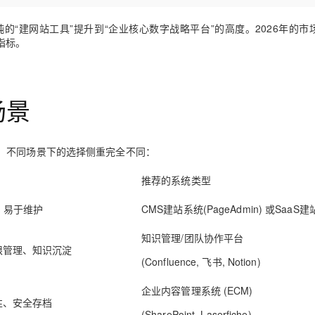
Deepseek-v4-pro
HappyHors
同享
万小智 AI 建站低至 15元/月
Qoder CN
AI 短剧/漫剧
云原生数据库 
快递物流查询
WordPress
成为服务伙
高校合作
点，立即开启云上创新
覆盖公网/内网、递归/权威、移动APP等全场景解析服务
送.CN域名，送备案服务码
基于千问大模型等，支持代码智能生成、研发智能问答
AI助力短剧
态智能体模型
旗舰 MoE 大模型，百万上下文与顶尖推理能力
图生视频，流
的“建网站工具”提升到“企业核心数字战略平台”的高度。2026年的市
Ubuntu
指标。
服务生态伙伴
云工开物
企业应用
Works
Night Plan 支持 Qwen 3.8-Max
云原生大数据计算服务 MaxCompute
AI 办公
容器服务 Kub
NEW
GLM-5.2
Wan2.7-T
Red Hat
30+ 款产品免费体验
Data Agent 驱动的一站式 Data+AI 开发治理平台
夜间 5 折，Qwen/Meoo/TokenPlan 客户专享
面向分析的企业级SaaS模式云数据仓库
AI智能应用
提供一站式管
科研合作
视觉 Coding、空间感知、多模态思考等全面升级
1M上下文，专为长程任务能力而生
ERP
堂（旗舰版）
SUSE
智能客服
场景
CRM
防护产品
2个月
自动承接线索
建站小程序
OA 办公系统
AI 应用构建
大模型原生
。不同场景下的选择侧重完全不同：
力提升
财税管理
模板建站
Qoder
大模型服务平台百炼-应用模版
HOT
NEW
推荐的系统类型
面向真实软件
个人版上线、团队版降价；千问3.8-Max首发发尝鲜
丰富多元化的应用模版和解决方案
400电话
定制建站
万有无界
、易于维护
CMS建站系统
(PageAdmin) 或
SaaS
大模型服务平台百炼-智能体
方案
广告营销
模板小程序
的模型效果
灵活可视化地构建企业级 Agent
定制小程序
知识管理/团队协作平台
限管理、知识沉淀
秒悟
人工智能平台 PAI
APP 开发
(Confluence, 飞书, Notion)
云端极速 AI 
新一代 AI 视频生成模型，深度适配广告营销等场景
AI Native 的算法工程平台，一站式完成建模、训练、推理服务部署
建站系统
企业内容管理系统 (ECM)
性、安全存档
(SharePoint, Laserfiche)