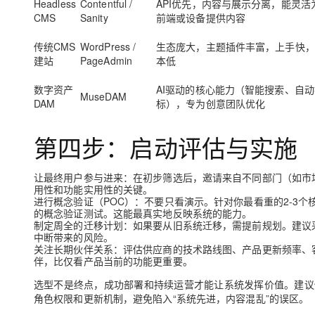
Headless
Contentful /
API优先，内容与展示分离，能灵活
CMS
Sanity
前端或设备提供内容
传统CMS
WordPress /
生态庞大，主题插件丰富，上手快，
建站
PageAdmin
本低
数字资产
AI驱动的核心能力（智能搜索、自动
MuseDAM
DAM
标），专为创意团队优化
第四步：启动评估与实施
让最终用户参与进来
：在初步筛选后，邀请来自不同部门（如市
用性和功能实用性的关键。
进行概念验证（POC）
：不要只看演示。针对你最看重的2-3个
的概念验证测试。这能最真实地反映系统的能力。
制定周全的迁移计划
：如果要从旧系统迁移，需提前规划。建议
中断带来的风险。
关注长期伙伴关系
：评估供应商的技术路线图、产品更新频率、
伴，比仅看产品当前的功能更重要。
选型不是终点，成功部署和持续运营才能让系统发挥价值。建议
角色权限和更新机制，避免陷入“系统先进，内容混乱”的误区。