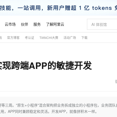
云市场
伙伴
服务
了解阿里云
践
官方博客
考认证
TIANCHI大赛
活动广场
下载
AI 特惠
数据与 API
成为产品伙伴
企业增值服务
最佳实践
价格计算器
AI 场景体
基础软件
产品伙伴合
阿里云认证
市场活动
配置报价
大模型
自助选配和估算价格
新方式
睿译宝，AI翻译排版一步到位
智启 AI 普惠权益
产品生态集成认证中心
企业支持计划
云上春晚
域名与网站
千问官方 MaaS 平台，为开发者和 Agent 而生，新用户赠送 1 亿 + tokens 额度
Qwen Aud
AI Coding
阿里云Maa
2026 阿里云
云服务器 E
为企业打
数据集
Windows
大模型认证
模型
NEW
NEW
现跨端APP的敏捷开发
交付可用成果
值低价云产品抢先购
上传文档即自动完成翻译和格式还原
至高享 1亿+免费 tokens，加速 Al 应用落地
提供智能易用的域名与建站服务
智能编程，一键
安全可靠、
产品生态伙伴
专家技术服务
云上奥运之旅
弹性计算合作
阿里云中企出
手机三要素
宝塔 Linux
全部认证
价格优势
有专属领域专家
GLM-5.2：长任务时代开源旗舰模型
阿里云 OPC 创新助力计划
千问大模型
即刻拥有 DeepS
AI 电商营销
对象存储 O
大模型
产品生态伙伴工作台
企业增值服务台
云栖战略参考
云存储合作计
云栖大会
身份实名认证
CentOS
训练营
推动算力普惠，释放技术红利
最高返9万
多领域专家智能体,一键组建 AI 虚拟交付团队
快速构建应用程序和网站，即刻迈出上云第一步
至高百万元 Token 补贴，加速一人公司成长
多元化、高性能、安全可靠的大模型服务
真正可用的 1M 上下文,一次完成代码全链路开发
轻松解锁专属 Dee
从图文生成到
云上的中国
数据库合作计
活动全景
短信
Docker
图片和
站式影视创作平台
Hermes Agent，打造自进化智能体
Token Plan 模型订阅计划
数字证书管理服务（原SSL证书）
5 分钟轻松部署
AI 广告创作
无影云电脑
企业成长
NEW
信息公告
看见新力量
云网络合作计
OCR 文字识别
JAVA
证享300元代金券
可视化编排打通从文字构思到成片全链路闭环
全托管，含MySQL、PostgreSQL、SQL Server、MariaDB多引擎
自主进化，持久记忆，越用越聪明
Qwen3.8-Max 首发尝鲜，限时加量 10 倍，夜间低至2折
实现全站HTTPS，呈现可信的WEB访问
图文、视频一
随时随地安
魔搭 Mode
Kimi-K3
HappyHors
NEW
loud
服务实践
官网公告
金融模力时刻
Salesforce O
版
发票查验
全能环境
Claude Code + GStack 打造工程团队
千问办公，限时限量积分加倍
Qoder
低代码高效构
AI 建站
短信服务
要等三周。"原生+小程序"混合架构把业务拆成独立的小程序包，业务团队
型
NEW
作计划
Kimi 最新旗舰模型，长程编程与推理利器
让文字生成流
计划
创新中心
魔搭 ModelSc
健康状态
理服务
让AI从“聊天伙伴”进化为能干活的“数字员工”
安装技能 GStack，拥有专属 AI 工程团队
你的AI工作搭子，覆盖日常办公高频场景
面向真实软件的智能体编程平台
0 代码专业建
用，APP同时兼顾稳定和灵活。开发APP，就像拼积木一样。
客户案例
天气预报查询
操作系统
态合作计划