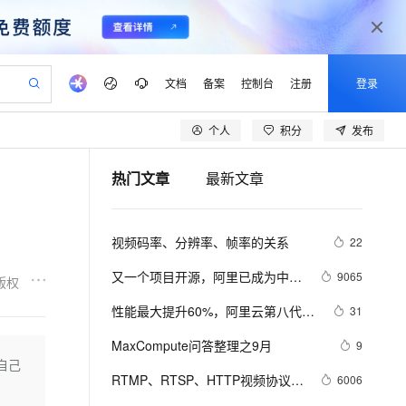
文档
备案
控制台
注册
登录
个人
积分
发布
验
作计划
器
AI 活动
专业服务
服务伙伴合作计划
开发者社区
加入我们
产品动态
服务平台百炼
阿里云 OPC 创新助力计划
热门文章
最新文章
一站式生成采购清单，支持单品或批量购买
io：打造专属 AI 语音助手
S产品伙伴计划（繁花）
峰会
CS
造的大模型服务与应用开发平台
一句话生成原生可编辑精美 PPT 文稿
AI 生产力先锋
Al MaaS 服务伙伴赋能合作
域名
博文
Careers
至高可申请百万元
Qwen3.8-Max 模型上线
开启高性价比 AI 编程新体验
弹性可伸缩的云计算服务
Qwen-Audio-3.0-Realtime 端到端实时语音角色扮演
输入一句话想法, 轻松生成专业的 PPT
先锋实践拓展 AI 生产力的边界
Token 补贴，五大权
计划
海大会
伙伴信用分合作计划
商标
问答
社会招聘
视频码率、分辨率、帧率的关系
22
益加速 OPC 成功
eek-V4-Pro
SS
一键部署幻兽帕鲁游戏服务器
飞天发布时刻
HOT
Open Search 向量检索版支
划
备案
电子书
校园招聘
pSeek-V4-Pro
视频创作，一键激活电商全链路生产力
稳定、安全、高性价比、高性能的云存储服务
一键购买专属联机服务器，轻松开启游戏
所见，即是所愿
持视频检索 Pipeline 功能
更多支持
又一个项目开源，阿里已成为中国
9065
版权
划
公司注册
镜像站
视频生成
语音识别与合成
开源的关键力量？
专属 QwenPaw
漫剧工坊：一站式动画创作平台
AI 实训营
HOT
应用身份服务 (IDaaS)
性能最大提升60%，阿里云第八代企
31
合作伙伴培训与认证
划
上云迁移
站生成，高效打造优质广告素材
全接入的云上超级电脑
从聊天伙伴进化为能主动干活的本地数字员工
快速生产连贯的高质量长漫剧
从基础到进阶，Agent 创客手把手教你
OpenClaw 管理能力上线
业级实例ECS g8i正式上线
lScope
我要反馈
e-1.1-T2V
Qwen3-TTS-Flash
MaxCompute问答整理之9月
9
查询合作伙伴
n Alibaba Cloud ISV 合作
代维服务
建企业门户网站
10 分钟搭建微信、支付宝小程序
自己
MaxCompute MaxFrame 提
畅细腻的高质量视频
离线语音合成大模型，多语言方言自适应，低延迟高稳定
创新加速
RTMP、RTSP、HTTP视频协议详
ope
登录合作伙伴管理后台
6006
我要建议
站，无忧落地极速上线
以可视化方式快速构建移动和 PC 门户网站
国内短信简单易用，安全可靠，秒级触达，全球覆盖200+国家和地区。
高效部署网站，快速应用到小程序
供自动弹性内存功能
解（附：直播流地址、播放软件）