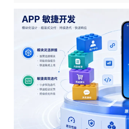
存储
天池大赛
Qwen3.7-Plus
云解析DNS
解决方案免费试用 新老
电子合同
最高领取价值200元试用
能看、能想、能动手的多模
安全
网络与CDN
AI 算法大赛
畅捷通
大数据开发治理平台 Data
AI 产品 免费试用
网络
安全
云开发大赛
Qwen3-VL-Plus
Tableau 订阅
1亿+ 大模型 tokens 和 
可观测
入门学习赛
中间件
AI空中课堂在线直播课
云防火墙
140+云产品 免费试用
上云与迁云
云原生的云上边界网络安全
产品新客免费试用，最长1
数据库
生态解决方案
大模型服务
企业出海
大模型ACA认证体验
大数据计算
助力企业全员 AI 认知与能
行业生态解决方案
千问AI平台-Token Plan
政企业务
媒体服务
开发者生态解决方案
企业服务与云通信
千问AI平台-模型体验
AI 开发和 AI 应用解决
在线体验全尺寸、多种模态
域名与网站
Happy 系列大模型
终端用户计算
Serverless
开发工具