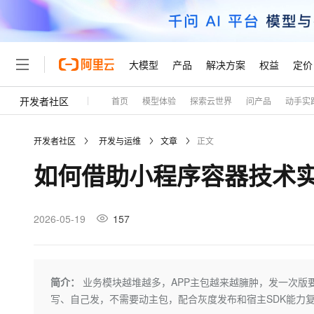
大模型
产品
解决方案
权益
定价
开发者社区
首页
模型体验
探索云世界
问产品
动手实
大模型
产品
解决方案
权益
定价
云市场
伙伴
服务
了解阿里云
精选产品
精选解决方案
普惠上云
产品定价
精选商城
成为销售伙伴
售前咨询
为什么选择阿里云
千问AI平台
开发者社区
开发与运维
文章
正文
了解云产品的定价详情
大模型服务平台百炼
千问办公，解锁你的工作
普惠上云 官方力荐
分销伙伴
在线服务
网站建设
什么是云计算
大
如何借助小程序容器技术实
大模型服务与应用平台
企业级Agent产品，直接
云服务器38元/年起，超
咨询伙伴
多端小程序
技术领先
云上成本管理
售后服务
轻量应用服务器
Agency Agents：拥
官方推荐返现计划
大模型
精选产品
精选解决方案
Salesforce 国际版订阅
稳定可靠
管理和优化成本
推荐新用户得奖励，单订单
销售伙伴合作计划
2026-05-19
157
自助服务
友盟天域
安全合规
人工智能与机器学习
AI
文本生成
云数据库 RDS
HappyHorse 打造一
云工开物
无影生态合作计划
在线服务
观测云
分析师报告
高校专属算力普惠，学生认
计算
互联网应用开发
Qwen3.8-Max
HOT
Salesforce On Alibaba C
工单服务
Tuya 物联网平台阿里云
研究报告与白皮书
人工智能平台 PAI
快速拥有专属 OpenClaw
简介：
业务模块越堆越多，APP主包越来越臃肿，发一次版
大模
Consulting Partner 合
大数据
容器
智能体时代全能旗舰模型
免费试用
短信专区
一站式AI开发、训练和推
写、自己发，不需要动主包，配合灰度发布和宿主SDK能力复
蓝凌 OA
AI 大模型销售与服务生
现代化应用