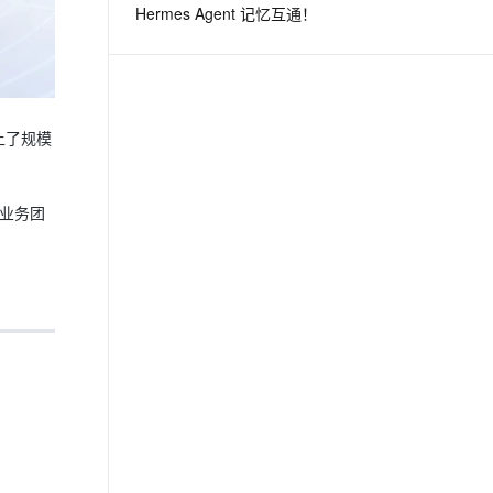
Hermes Agent 记忆互通！
息提取
与 AI 智能体进行实时音视频通话
从文本、图片、视频中提取结构化的属性信息
构建支持视频理解的 AI 音视频实时通话应用
t.diy 一步搞定创意建站
构建大模型应用的安全防护体系
上了规模
通过自然语言交互简化开发流程,全栈开发支持
通过阿里云安全产品对 AI 应用进行安全防护
业务团