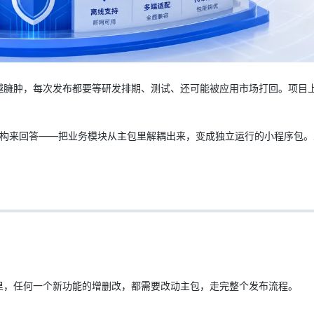
AI 应用
10分钟微调：让0.6B模型媲美235B模
多模态数据信
型
依托云原生高可用架构,实现Dify私有化部署
用1%尺寸在特定领域达到大模型90%以上效果
一个 AI 助手
超强辅助，Bol
越臃肿，每次发布都要等研发排期、测试、还可能被应用市场打回。项目
即刻拥有 DeepSeek-R1 满血版
在企业官网、通讯软件中为客户提供 AI 客服
多种方案随心选，轻松解锁专属 DeepSeek
架构来回答——把业务模块从主包里解耦出来，变成独立运行的小程序包。
里，任何一个新功能的增删改，都需要改动主包，走完整个发布流程。