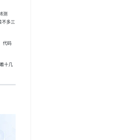
转测
差不多三
，代码
行着十几