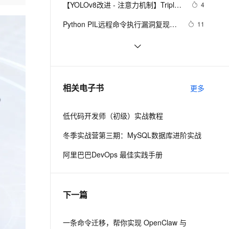
安全
【YOLOv8改进 - 注意力机制】Triplet 
我要投诉
e-1.1-I2V
Cosyvoice-V3-Flash
4
PolarDB
上云场景组合购
Milvus 弹性伸缩功能新增节
伴
Attention：轻量有效的三元注意力
漫剧创作，剧本、分镜、视频高效生成
100%兼容MySQL、PostgreSQL，兼容Oracle，支持集中和分布式
覆盖90%+业务场景，专享组合折扣价
点支持范围
畅自然，细节丰富
高表现力语音合成大模型，语音克隆听感自然
VPN
Python PIL远程命令执行漏洞复现
11
(CVE-2017-8291 CVE-2017-8291)
ernetes 版 ACK
云聚AI 严选权益
AI 原生数据库服务发布
SSL 证书
新年快乐 ~
1
2V
Fun-ASR
，一键激活高效办公新体验
理容器应用的 K8s 服务
精选AI产品，从模型到应用全链提效
Agent 数据网关
文戏情感细腻自然，动作戏激烈拳拳到肉，实现更强表演能力
支持中英文自由切换，具备更强的噪声鲁棒性
堡垒机
50个优秀的名片设计作品欣赏
577
AI 用量加速计划
云原生数据库 PolarDB
防火墙
、识别商机，让客服更高效、服务更出色。
WebBrowser控件使用详解
新老同享，达量后返
Agentic Database 发布
589
相关电子书
更多
主机安全
应用
低代码开发师（初级）实战教程
千问办公
NEW
AI 应用及服务市场
的智能体编程平台
一站式AI生产力平台
冬季实战营第三期：MySQL数据库进阶实战
AI 应用
伶鹊
阿里巴巴DevOps 最佳实践手册
企业级人与Agent协作平台，接入和调度多个数字员工
智能客服平台，对话机器人、对话分析、智能外呼
大模型
大模型服务平台百炼 - 全妙
自然语言处理
下一篇
应用创作平台
多模态内容创作工具，已接入 DeepSeek
数据标注
机器学习
一条命令迁移，帮你实现 OpenClaw 与