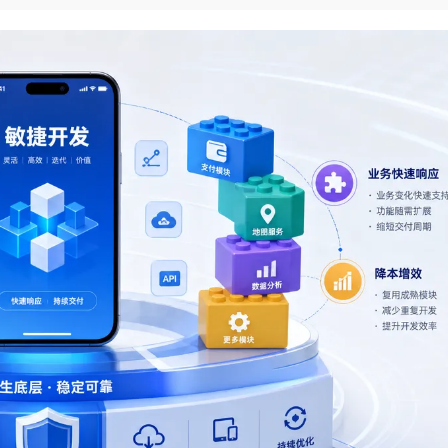
Deepseek-v4-pro
HappyHors
同享
万小智 AI 建站低至 15元/月
Qoder CN
AI 短剧/漫剧
云原生数据库 
快递物流查询
WordPress
成为服务伙
高校合作
点，立即开启云上创新
覆盖公网/内网、递归/权威、移动APP等全场景解析服务
送.CN域名，送备案服务码
基于千问大模型等，支持代码智能生成、研发智能问答
AI助力短剧
态智能体模型
旗舰 MoE 大模型，百万上下文与顶尖推理能力
图生视频，流
Ubuntu
服务生态伙伴
云工开物
企业应用
Works
Night Plan 支持 Qwen 3.8-Max
云原生大数据计算服务 MaxCompute
AI 办公
容器服务 Kub
NEW
GLM-5.2
Wan2.7-T
Red Hat
30+ 款产品免费体验
Data Agent 驱动的一站式 Data+AI 开发治理平台
夜间 5 折，Qwen/Meoo/TokenPlan 客户专享
面向分析的企业级SaaS模式云数据仓库
AI智能应用
提供一站式管
科研合作
视觉 Coding、空间感知、多模态思考等全面升级
1M上下文，专为长程任务能力而生
ERP
堂（旗舰版）
SUSE
智能客服
CRM
防护产品
2个月
自动承接线索
建站小程序
OA 办公系统
AI 应用构建
大模型原生
力提升
财税管理
模板建站
Qoder
大模型服务平台百炼-应用模版
HOT
NEW
面向真实软件
个人版上线、团队版降价；千问3.8-Max首发发尝鲜
丰富多元化的应用模版和解决方案
400电话
定制建站
万有无界
大模型服务平台百炼-智能体
方案
广告营销
模板小程序
的模型效果
灵活可视化地构建企业级 Agent
定制小程序
秒悟
人工智能平台 PAI
APP 开发
云端极速 AI 
新一代 AI 视频生成模型，深度适配广告营销等场景
AI Native 的算法工程平台，一站式完成建模、训练、推理服务部署
建站系统