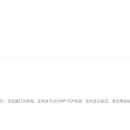
AI 应用
10分钟微调：让0.6B模型媲美235B模
多模态数据信
型
依托云原生高可用架构,实现Dify私有化部署
用1%尺寸在特定领域达到大模型90%以上效果
一个 AI 助手
超强辅助，Bol
即刻拥有 DeepSeek-R1 满血版
在企业官网、通讯软件中为客户提供 AI 客服
多种方案随心选，轻松解锁专属 DeepSeek