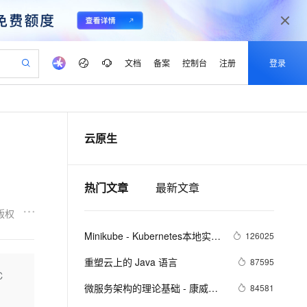
文档
备案
控制台
注册
登录
验
作计划
器
AI 活动
专业服务
服务伙伴合作计划
开发者社区
加入我们
产品动态
服务平台百炼
阿里云 OPC 创新助力计划
云原生
一站式生成采购清单，支持单品或批量购买
io：打造专属 AI 语音助手
S产品伙伴计划（繁花）
峰会
CS
造的大模型服务与应用开发平台
一句话生成原生可编辑精美 PPT 文稿
AI 生产力先锋
Al MaaS 服务伙伴赋能合作
域名
博文
Careers
至高可申请百万元
Qwen3.8-Max 模型上线
开启高性价比 AI 编程新体验
弹性可伸缩的云计算服务
Qwen-Audio-3.0-Realtime 端到端实时语音角色扮演
输入一句话想法, 轻松生成专业的 PPT
先锋实践拓展 AI 生产力的边界
Token 补贴，五大权
计划
海大会
伙伴信用分合作计划
商标
问答
社会招聘
热门文章
最新文章
益加速 OPC 成功
eek-V4-Pro
SS
一键部署幻兽帕鲁游戏服务器
飞天发布时刻
HOT
Open Search 向量检索版支
划
备案
电子书
校园招聘
pSeek-V4-Pro
视频创作，一键激活电商全链路生产力
稳定、安全、高性价比、高性能的云存储服务
一键购买专属联机服务器，轻松开启游戏
所见，即是所愿
持视频检索 Pipeline 功能
更多支持
版权
划
公司注册
镜像站
视频生成
语音识别与合成
专属 QwenPaw
漫剧工坊：一站式动画创作平台
AI 实训营
HOT
应用身份服务 (IDaaS)
Minikube - Kubernetes本地实验
126025
合作伙伴培训与认证
划
上云迁移
站生成，高效打造优质广告素材
全接入的云上超级电脑
从聊天伙伴进化为能主动干活的本地数字员工
快速生产连贯的高质量长漫剧
从基础到进阶，Agent 创客手把手教你
OpenClaw 管理能力上线
环境
lScope
我要反馈
e-1.1-T2V
Qwen3-TTS-Flash
重塑云上的 Java 语言
87595
查询合作伙伴
n Alibaba Cloud ISV 合作
代维服务
建企业门户网站
10 分钟搭建微信、支付宝小程序
C
MaxCompute MaxFrame 提
畅细腻的高质量视频
离线语音合成大模型，多语言方言自适应，低延迟高稳定
创新加速
ope
微服务架构的理论基础 - 康威定
登录合作伙伴管理后台
我要建议
84581
站，无忧落地极速上线
以可视化方式快速构建移动和 PC 门户网站
国内短信简单易用，安全可靠，秒级触达，全球覆盖200+国家和地区。
高效部署网站，快速应用到小程序
供自动弹性内存功能
律