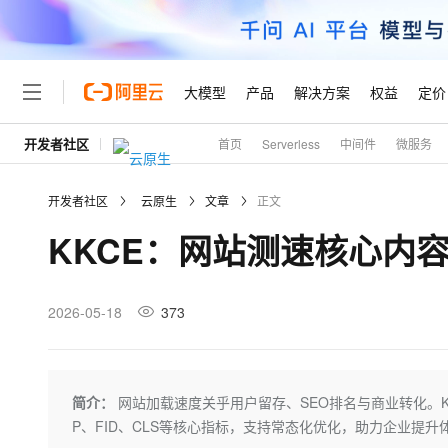
大模型
产品
解决方案
权益
定价
开发者社区
首页
Serverless
中间件
微服务
大模型
产品
解决方案
权益
定价
云市场
伙伴
服务
了解阿里云
精选产品
精选解决方案
普惠上云
产品定价
精选商城
成为销售伙伴
售前咨询
为什么选择阿里云
千问AI平台
开发者社区
云原生
文章
正文
了解云产品的定价详情
大模型服务平台百炼
千问办公，解锁你的工作
普惠上云 官方力荐
分销伙伴
在线服务
网站建设
什么是云计算
大
KKCE：网站测速核心内
大模型服务与应用平台
企业级Agent产品，直接
云服务器38元/年起，超
咨询伙伴
多端小程序
技术领先
云上成本管理
售后服务
轻量应用服务器
Agency Agents：拥
官方推荐返现计划
大模型
精选产品
精选解决方案
Salesforce 国际版订阅
稳定可靠
管理和优化成本
推荐新用户得奖励，单订单
销售伙伴合作计划
2026-05-18
373
自助服务
友盟天域
安全合规
人工智能与机器学习
AI
文本生成
云数据库 RDS
HappyHorse 打造一
云工开物
无影生态合作计划
在线服务
观测云
分析师报告
高校专属算力普惠，学生认
计算
互联网应用开发
Qwen3.8-Max
HOT
Salesforce On Alibaba C
工单服务
Tuya 物联网平台阿里云
研究报告与白皮书
人工智能平台 PAI
快速拥有专属 OpenClaw
简介：
网站加载速度关乎用户留存、SEO排名与商业转化。
大模
Consulting Partner 合
大数据
容器
智能体时代全能旗舰模型
免费试用
短信专区
一站式AI开发、训练和推
P、FID、CLS等核心指标，支持常态化优化，助力企业提升
蓝凌 OA
AI 大模型销售与服务生
现代化应用