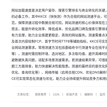
存储
天池大赛
Qwen3.7-Plus
云解析DNS
解决方案免费试用 新老
电子合同
最高领取价值200元试用
能看、能想、能动手的多模
安全
网络与CDN
网站加载速度是决定用户留存、搜索引擎排名与商业转化的关键
AI 算法大赛
畅捷通
的必备工作，其中KKCE（快快测）作为合规的网站测速平台，
大数据开发治理平台 Data
AI 产品 免费试用
网络
安全
云开发大赛
Qwen3-VL-Plus
Tableau 订阅
范，保障测速过程中数据合规可控。网站测速的核心价值体现在
1亿+ 大模型 tokens 和 
可观测
入门学习赛
而言，能提升转化效率、降低成本、优化品牌口碑及搜索引擎排名
中间件
AI空中课堂在线直播课
云防火墙
140+云产品 免费试用
有力支撑，助力企业搭建更稳定、高效的网站服务。测速需重点关注
上云与迁云
云原生的云上边界网络安全
产品新客免费试用，最长1
数据库
及首次内容绘制FCP、首字节时间TTFB等辅助指标，KKCE
生态解决方案
大模型服务
企业出海
业网站测速需求。常用测速方法包括基础命令行测速专业在线平台
大模型ACA认证体验
大数据计算
助力企业全员 AI 认知与能
等），测速时需控制环境、选对地区、多次取均值、避开高峰时段
行业生态解决方案
千问AI平台-Token Plan
政企业务
媒体服务
避数据失真问题，适配多场景测速需求。若测速结果异常，可借助
开发者生态解决方案
题三方面排查，助力快速解决性能隐患。测速的最终目的是优化
企业服务与云通信
千问AI平台-模型体验
AI 开发和 AI 应用解决
优化、查询优化等）、网络传输（启用合规CDN、优化DNS解
在线体验全尺寸、多种模态
域名与网站
CE可实现常态化测速与优化，助力企业持续提升网站竞争力和
Happy 系列大模型
终端用户计算
文章标签：
搜索推荐
CDN
前端开发
编解码
监控
Serverless
开发工具