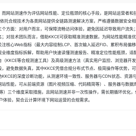
Deepseek-v4-pro
HappyHors
同享
万小智 AI 建站低至 15元/月
Qoder CN
AI 短剧/漫剧
云原生数据库 
快递物流查询
WordPress
成为服务伙
高校合作
点，立即开启云上创新
覆盖公网/内网、递归/权威、移动APP等全场景解析服务
送.CN域名，送备案服务码
基于千问大模型等，支持代码智能生成、研发智能问答
AI助力短剧
态智能体模型
旗舰 MoE 大模型，百万上下文与顶尖推理能力
图生视频，流
，而网站测速作为评估网站性能、定位瓶颈的核心手段，是网站运营者和
Ubuntu
服务生态伙伴
可依托合规技术为各类网站提供全链路测速解决方案，严格遵循数据安全
云工开物
企业应用
Works
Night Plan 支持 Qwen 3.8-Max
云原生大数据计算服务 MaxCompute
AI 办公
容器服务 Kub
NEW
GLM-5.2
Wan2.7-T
Red Hat
三个方面：对用户而言，可保障流畅访问体验，避免因延迟导致用户流失
30+ 款产品免费体验
Data Agent 驱动的一站式 Data+AI 开发治理平台
夜间 5 折，Qwen/Meoo/TokenPlan 客户专享
面向分析的企业级SaaS模式云数据仓库
AI智能应用
提供一站式管
科研合作
视觉 Coding、空间感知、多模态思考等全面升级
1M上下文，专为长程任务能力而生
ERP
；对技术团队而言，借助KKCE可获取精准测速数据，为网站性能精准
堂（旗舰版）
SUSE
智能客服
核心Web指标（最大内容绘制LCP、首次输入延迟FID、累积布局偏移
CRM
防护产品
2个月
自动承接线索
可实现全维度指标拆解，帮助用户快速读懂测速报告、精准定位性能瓶颈，适
建站小程序
OA 办公系统
AI 应用构建
大模型原生
（KKCE等合规测速工具）及高级测速方法（真实用户监控、浏览器开
力提升
，避免数据失真，其中KKCE凭借合规分布式节点、极简操作等优势，
财税管理
模板建站
Qoder
大模型服务平台百炼-应用模版
HOT
NEW
KKCE的深度诊断功能，从测速环境一致性、服务器与CDN状态、资源
面向真实软件
个人版上线、团队版降价；千问3.8-Max首发发尝鲜
丰富多元化的应用模版和解决方案
400电话
定制建站
网站性能，可从前端资源（图片视频压缩、代码精简等）、服务器与数据
万有无界
大模型服务平台百炼-智能体
方案
广告营销
模板小程序
析等）三个维度采取措施，且网站测速并非一次性操作，需长期循环优化，
的模型效果
灵活可视化地构建企业级 Agent
用户体验，契合云计算环境下网站运营的合规需求。
定制小程序
秒悟
人工智能平台 PAI
APP 开发
云端极速 AI 
新一代 AI 视频生成模型，深度适配广告营销等场景
AI Native 的算法工程平台，一站式完成建模、训练、推理服务部署
建站系统