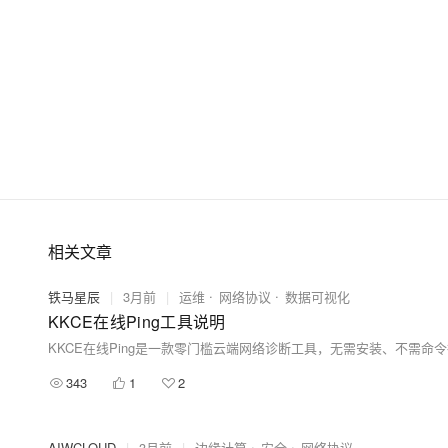
大模型解决方案
迁移与运维管理
快速部署 Dify，高效搭建 
专有云
10 分钟在聊天系统中增加
相关文章
铁马星辰
|
3月前
|
运维
网络协议
数据可视化
KKCE在线Ping工具说明
343
1
2
AIWCLOUD
|
3月前
|
边缘计算
安全
网络协议