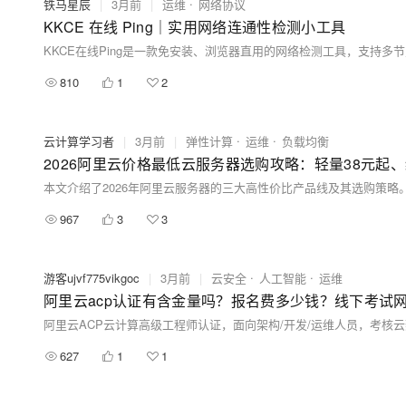
铁马星辰
|
3月前
|
运维
网络协议
KKCE 在线 Ping｜实用网络连通性检测小工具
810
1
2
云计算学习者
|
3月前
|
弹性计算
运维
负载均衡
2026阿里云价格最低云服务器选购攻略：轻量38元起、
967
3
3
游客ujvf775vikgoc
|
3月前
|
云安全
人工智能
运维
阿里云acp认证有含金量吗？报名费多少钱？线下考试网
627
1
1