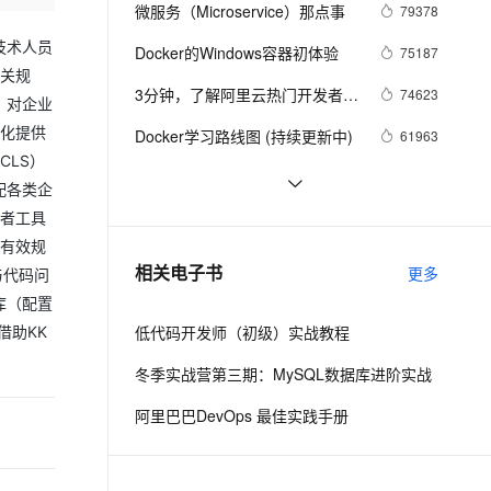
安全
我要投诉
e-1.1-I2V
Cosyvoice-V3-Flash
微服务（Microservice）那点事
79378
PolarDB
上云场景组合购
Milvus 弹性伸缩功能新增节
伴
漫剧创作，剧本、分镜、视频高效生成
100%兼容MySQL、PostgreSQL，兼容Oracle，支持集中和分布式
覆盖90%+业务场景，专享组合折扣价
点支持范围
畅自然，细节丰富
高表现力语音合成大模型，语音克隆听感自然
技术人员
VPN
Docker的Windows容器初体验
75187
相关规
ernetes 版 ACK
云聚AI 严选权益
AI 原生数据库服务发布
SSL 证书
3分钟，了解阿里云热门开发者工
2V
Fun-ASR
74623
；对企业
，一键激活高效办公新体验
理容器应用的 K8s 服务
精选AI产品，从模型到应用全链提效
Agent 数据网关
具 Cloud Toolkit
文戏情感细腻自然，动作戏激烈拳拳到肉，实现更强表演能力
支持中英文自由切换，具备更强的噪声鲁棒性
堡垒机
优化提供
Docker学习路线图 (持续更新中)
61963
AI 用量加速计划
云原生数据库 PolarDB
CLS）
防火墙
、识别商机，让客服更高效、服务更出色。
新老同享，达量后返
Agentic Database 发布
利用Zipkin对Spring Cloud应用进
56991
配各类企
行服务追踪分析
主机安全
应用
发者工具
当 Kubernetes 遇到阿里云
52021
可有效规
千问办公
NEW
基于Docker容器的，Jenkins、
48082
AI 应用及服务市场
相关电子书
更多
与代码问
的智能体编程平台
一站式AI生产力平台
GitLab构建持续集成CI
库（配置
AI 应用
伶鹊
低代码开发师（初级）实战教程
借助KK
企业级人与Agent协作平台，接入和调度多个数字员工
智能客服平台，对话机器人、对话分析、智能外呼
大模型
冬季实战营第三期：MySQL数据库进阶实战
大模型服务平台百炼 - 全妙
自然语言处理
阿里巴巴DevOps 最佳实践手册
应用创作平台
多模态内容创作工具，已接入 DeepSeek
数据标注
机器学习