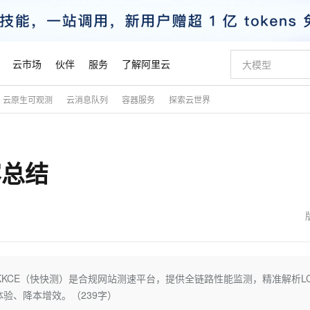
云市场
伙伴
服务
了解阿里云
云原生可观测
云消息队列
容器服务
探索云世界
AI 特惠
数据与 API
成为产品伙伴
企业增值服务
最佳实践
价格计算器
AI 场景体
基础软件
产品伙伴合
阿里云认证
市场活动
配置报价
大模型
自助选配和估算价格
新方式
睿译宝，AI翻译排版一步到位
智启 AI 普惠权益
产品生态集成认证中心
企业支持计划
云上春晚
域名与网站
千问官方 MaaS 平台，为开发者和 Agent 而生，新用户赠送 1 亿 + tokens 额度
Qwen Aud
AI Coding
阿里云Maa
2026 阿里云
云服务器 E
为企业打
数据集
Windows
大模型认证
模型
NEW
NEW
容总结
交付可用成果
值低价云产品抢先购
上传文档即自动完成翻译和格式还原
至高享 1亿+免费 tokens，加速 Al 应用落地
提供智能易用的域名与建站服务
智能编程，一键
安全可靠、
产品生态伙伴
专家技术服务
云上奥运之旅
弹性计算合作
阿里云中企出
手机三要素
宝塔 Linux
全部认证
价格优势
有专属领域专家
GLM-5.2：长任务时代开源旗舰模型
阿里云 OPC 创新助力计划
千问大模型
即刻拥有 DeepS
AI 电商营销
对象存储 O
大模型
产品生态伙伴工作台
企业增值服务台
云栖战略参考
云存储合作计
云栖大会
身份实名认证
CentOS
训练营
推动算力普惠，释放技术红利
最高返9万
多领域专家智能体,一键组建 AI 虚拟交付团队
快速构建应用程序和网站，即刻迈出上云第一步
至高百万元 Token 补贴，加速一人公司成长
多元化、高性能、安全可靠的大模型服务
真正可用的 1M 上下文,一次完成代码全链路开发
轻松解锁专属 Dee
从图文生成到
云上的中国
数据库合作计
活动全景
短信
Docker
图片和
站式影视创作平台
Hermes Agent，打造自进化智能体
Token Plan 模型订阅计划
数字证书管理服务（原SSL证书）
5 分钟轻松部署
AI 广告创作
无影云电脑
企业成长
NEW
信息公告
看见新力量
云网络合作计
OCR 文字识别
JAVA
证享300元代金券
可视化编排打通从文字构思到成片全链路闭环
全托管，含MySQL、PostgreSQL、SQL Server、MariaDB多引擎
自主进化，持久记忆，越用越聪明
Qwen3.8-Max 首发尝鲜，限时加量 10 倍，夜间低至2折
实现全站HTTPS，呈现可信的WEB访问
图文、视频一
随时随地安
魔搭 Mode
Kimi-K3
HappyHors
NEW
loud
服务实践
官网公告
金融模力时刻
Salesforce O
版
发票查验
全能环境
Claude Code + GStack 打造工程团队
千问办公，限时限量积分加倍
Qoder
低代码高效构
AI 建站
短信服务
KKCE（快快测）是合规网站测速平台，提供全链路性能监测，精准解析L
型
NEW
作计划
Kimi 最新旗舰模型，长程编程与推理利器
让文字生成流
计划
创新中心
魔搭 ModelSc
健康状态
理服务
让AI从“聊天伙伴”进化为能干活的“数字员工”
安装技能 GStack，拥有专属 AI 工程团队
你的AI工作搭子，覆盖日常办公高频场景
面向真实软件的智能体编程平台
0 代码专业建
体验、降本增效。（239字）
客户案例
天气预报查询
操作系统
态合作计划