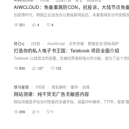
AIWCLOUD：免备案高防CDN，抗投诉，大陆节点
321
4
4
修己xj
|
3月前
|
JavaScript
文件存储
数据安全/隐私保护
打造你的私人电子书王国：Talebook 项目全面介绍
Talebook 以其简洁的部署、优雅的界面和强大的功能，成为了这个
830
127
132
铁马星辰
|
3月前
|
域名解析
缓存
运维
网站测速：纯干货无广告无敏感内容
299
1
1