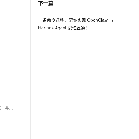
下一篇
息提取
与 AI 智能体进行实时音视频通话
一条命令迁移，帮你实现 OpenClaw 与
从文本、图片、视频中提取结构化的属性信息
构建支持视频理解的 AI 音视频实时通话应用
Hermes Agent 记忆互通！
t.diy 一步搞定创意建站
构建大模型应用的安全防护体系
通过自然语言交互简化开发流程,全栈开发支持
通过阿里云安全产品对 AI 应用进行安全防护
KKCE在线Ping是一款零门槛云端网络诊断工具，无需安装、不需命令行，浏览器打开即用。支持多节点ICMP/TCP检测，实时显示延迟、丢包等指标，并集成DNS查询、HTTP测速等功能，兼顾普通用户故障排查与运维人员专业监测需求。（239字）