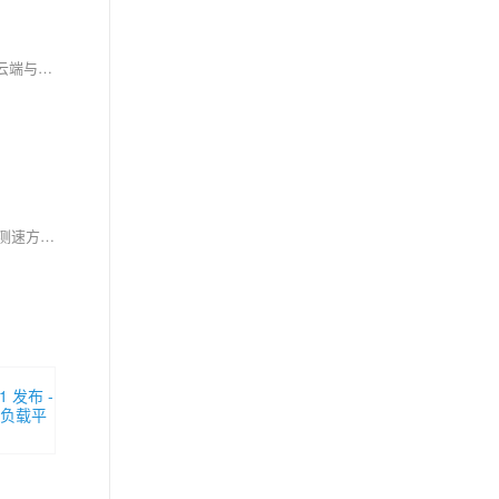
阿里云推出的AI智能体平台JVS Claw，基于OpenClaw框架打造，定位为"执行型智能体"，解决了传统AI助手"只会说不会做"的痛点。JVS Claw支持云端与本地双部署模式，云端环境安全隔离、7×24小时在线，本地模式数据可控。产品提供体验版（7天免费）、匠心版（39元/月起）、大师版三档方案，适用于办公提效、代码开发、团队协作等场景。用户可通过自然语言指令驱动Clawbot执行邮件处理、代码生成、自动化测试等复杂任务，并支持自定义Skill扩展能力。39元/月起的定价大幅降低了AI Agent的使用门槛。
本文面向零基础用户，详解网站测速的准备工作（优化网络、选定核心页面、多次取均值）、标准操作步骤及结果解读，无需专业技术即可快速掌握测速方法，精准定位加载慢问题，有效提升用户体验与转化效果。（239字）