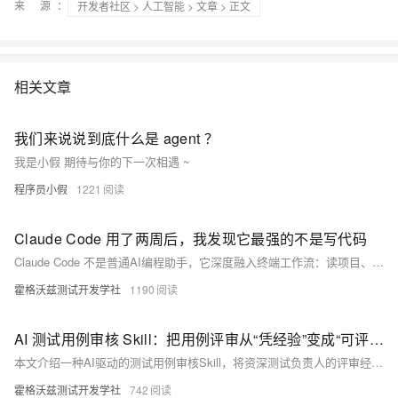
来 源：
开发者社区
>
人工智能
>
文章
> 正文
相关文章
我们来说说到底什么是 agent ？
我是小假 期待与你的下一次相遇 ~
程序员小假
1221
Claude Code 用了两周后，我发现它最强的不是写代码
Claude Code 不是普通AI编程助手，它深度融入终端工作流：读项目、跑测试、分析报错、看diff、管提交、记规则（CLAUDE.md）。它不只补代码，而是参与完整工程链路——从需求理解到文档沉淀。真正价值在于“工程化协作”，而非局部辅助。
霍格沃兹测试开发学社
1190
AI 测试用例审核 Skill：把用例评审从“凭经验”变成“可评分”
本文介绍一种AI驱动的测试用例审核Skill，将资深测试负责人的评审经验封装为可复用、可量化、可批量执行的标准能力。它能自动检查逻辑完整性、预期明确性、前置条件、PRD覆盖度及边界异常，逐条评分、定位问题、给出修改建议，助力团队提升用例质量、统一评审标准、加速新人成长。
霍格沃兹测试开发学社
742