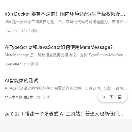
n8n Docker 部署不踩雷！国内环境适配+生产级权限配置全流程
n8n 是一款开源工作流自动化平台，兼具低代码与可编程能力。支持400+服务集成、AI原生支持（LangChain/OpenAI）、可视化拖拽+代码扩展，可自托管、权限管理完善，适用于技术团队构建安全稳定的自动化体系。
javaercn
1819
在TypeScript和JavaScript如何使用MetaMessage？
MetaMessage 是一种跨语言数据交换协议，支持 TypeScript/JavaScript（通过装饰器自动类型转换）、JSONC 文本与紧凑二进制 wire 格式，兼顾可读性、精度（如 bigint 表示 int64）与性能，旨在替代 JSON、Protobuf 等传统序列化方案。
35874847
253
AI智能体的测试
AI Agent测试远超传统软件：需覆盖意图理解、工具调用、记忆一致性、生成质量四大核心能力，并融合自动化黄金数据集评测、LLM-as-a-Judge、链路追踪与安全护栏，构建工程化、可量化的全栈测试体系。（239字）
下一篇
北京木奇移动技术
731
从 0 到 1 搭建一个填表式 AI 工具站：普通人也能低门槛使用 AI
CODEXAI 是一个填表式 AI 工具站，聚焦普通用户真实需求——不靠写提示词，只需填写结构化表单，即可一键生成周报、会议纪要、PPT大纲、备考计划等。降低AI使用门槛，让能力真正落地到具体场景。（239字）
游客ldvgsp3tkyuwo
478