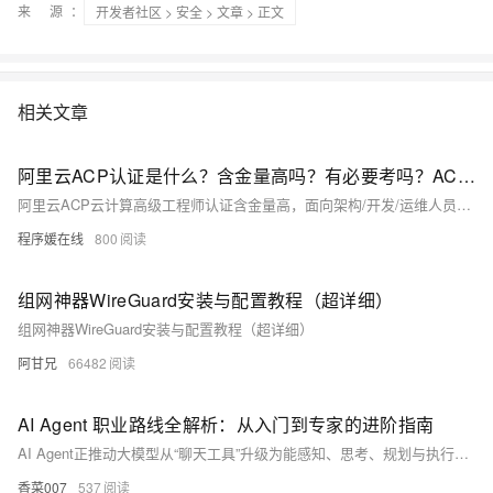
来 源：
开发者社区
>
安全
>
文章
> 正文
相关文章
阿里云ACP认证是什么？含金量高吗？有必要考吗？ACP高级工程师认证费用、题库及问题解答FAQ
阿里云ACP云计算高级工程师认证含金量高，面向架构/开发/运维人员，线下考试（120分钟，100分制，80分及格），官方费用1200元（活动价840元）。涵盖云架构、网络、高可用、安全等核心能力，助力职业发展与企业提效。阿里云认证官网链接：https://t.aliyun.com/U/cLcbll
程序媛在线
800
组网神器WireGuard安装与配置教程（超详细）
组网神器WireGuard安装与配置教程（超详细）
阿甘兄
66482
AI Agent 职业路线全解析：从入门到专家的进阶指南
AI Agent正推动大模型从“聊天工具”升级为能感知、思考、规划与执行的智能系统。本文详解其与传统AI工程师的本质区别，梳理三大核心技能（思维设计、记忆构建、外部行动）及入门→架构师→领域专家的进阶路径，揭示其作为下一代人机交互与认知自动化核心的职业价值。（239字）
香菜007
537