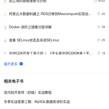
拍立淘的图像搜索与识别
6032
1
阿里云大数据利器之-RDS迁移到Maxcompute实现动态
22
2
分区
Docker 进阶之镜像分层详解
39
3
查看 SELinux状态及关闭SELinux
25
4
剑池CDK开发工具介绍  |  《平头哥剑池CDK快速上手指
18
5
南》第一章
WebAssembly 在 MOSN 中的实践 - 基础框架篇
12
6
userdel使用说明
5
7
相关电子书
低代码开发师（初级）实战教程
自己看系统的“系统还原”
14
8
冬季实战营第三期：MySQL数据库进阶实战
AngularJS 五大特性，加快 Web 应用开发
10
9