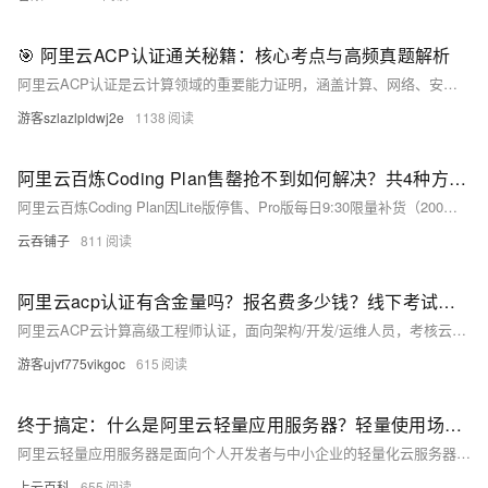
🎯 阿里云ACP认证通关秘籍：核心考点与高频真题解析
阿里云ACP认证是云计算领域的重要能力证明，涵盖计算、网络、安全、大数据等核心技术。备考关键在于理解产品逻辑与实战应用，而非死记硬背。通过体系化学习、真题训练与动手实践，考生可显著提升成绩与实际能力，实现职业突破。
游客szlazlpldwj2e
1138
阿里云百炼Coding Plan售罄抢不到如何解决？共4种方法，总有一种适合你！
阿里云百炼Coding Plan因Lite版停售、Pro版每日9:30限量补货（200元/月），常显示“售罄”。本文提供4种实用解法：①卡点抢购Pro版；②选用Token Plan按量计费；③购买AI通用节省计划享5折；④开通百炼免费领7000万Tokens。阿里云tokens优惠活动：https://t.aliyun.com/U/OTnSAH
云吞铺子
811
阿里云acp认证有含金量吗？报名费多少钱？线下考试网点查询及问题解答FAQ
阿里云ACP云计算高级工程师认证，面向架构/开发/运维人员，考核云架构设计能力；含金量高，官方考试费1200元（活动价840元）；线下闭卷考120分钟，100分制，80分及格。阿里云ACP认证官网：https://t.aliyun.com/U/AgJzWg
游客ujvf775vikgoc
615
终于搞定：什么是阿里云轻量应用服务器？轻量使用场景、配置价格及规格选择指南
阿里云轻量应用服务器是面向个人开发者与中小企业的轻量化云服务器，轻量官网：https://t.aliyun.com/U/dwftch 支持一键部署WordPress、Dify等应用，200Mbps峰值带宽，最低38元/年；操作简单、成本可控、开箱即用，适用于建站、开发测试及AI助手等轻量场景
上云百科
655