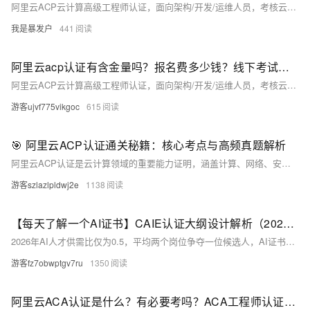
阿里云ACP云计算高级工程师认证，面向架构/开发/运维人员，考核云架构设计能力。考试线下进行，120分钟、100分制（80分及格），含单选与多选。官方价1200元/次（活动价840元）。含课程、实验、大纲等全套学习资源。阿里云认证官网：https://t.aliyun.com/U/cLcbll
我是暴发户
441
阿里云acp认证有含金量吗？报名费多少钱？线下考试网点查询及问题解答FAQ
阿里云ACP云计算高级工程师认证，面向架构/开发/运维人员，考核云架构设计能力；含金量高，官方考试费1200元（活动价840元）；线下闭卷考120分钟，100分制，80分及格。阿里云ACP认证官网：https://t.aliyun.com/U/AgJzWg
游客ujvf775vikgoc
615
🎯 阿里云ACP认证通关秘籍：核心考点与高频真题解析
阿里云ACP认证是云计算领域的重要能力证明，涵盖计算、网络、安全、大数据等核心技术。备考关键在于理解产品逻辑与实战应用，而非死记硬背。通过体系化学习、真题训练与动手实践，考生可显著提升成绩与实际能力，实现职业突破。
游客szlazlpldwj2e
1138
【每天了解一个AI证书】CAIE认证大纲设计解析（2026年）
2026年AI人才供需比仅为0.5，平均两个岗位争夺一位候选人，AI证书已成为职场竞争力的重要背书。但市场认证种类繁杂，部分认证存在知识体系碎片化、绑定单一厂商生态等问题，让求职者难以抉择。CAIE（注册人工智能工程师）作为覆盖基础到进阶的系统化认证，其2026年大纲以通用型知识架构和阶梯式能力培养为核心，本文从设计逻辑、等级差异、适配场景及备考路径展开分析，为不同需求者提供理性选择依据。
游客fz7obwptgv7ru
1350
阿里云ACA认证是什么？有必要考吗？ACA工程师认证费用及考试大纲说明