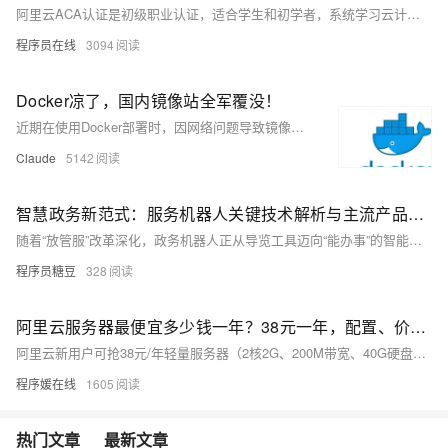
阿里云ACA认证是初级职业认证，适合学生和初学者，系统学习云计算、大数据、AI等基础知识，掌握阿里云产品应用。考试60分钟，满分100分，80分及格，题型为选择题。现价450元，含2次考试机会。对入门者、求职者及非技术背景人员具高性价比，助力职业发展。
程序员在线
3094
Docker凉了，国内镜像站全军覆没！
近期在使用Docker部署时，因网络问题导致镜像拉取失败。尽管尝试了阿里云、清华、中科大等国内镜像站均无效，最终找到仍可用的镜像源并分享解决方案。文中提供可正常访问的镜像地址及配置方法，帮助开发者快速恢复开发环境，解决燃眉之急。
Claude
5142
智慧政务新范式：服务机器人关键技术解析与主流产品选型指南
随着“放管服”改革深化，政务机器人正从导览工具迈向“能办事”的智能化服务。依托神经符号AI、时空知识图谱与端侧VLM等技术，实现政策精准解读、动态更新与材料预审。猎户星空、优必选、科大讯飞等多款产品各具特色，推动政务服务向高效、智能、人性化转型。（238字）
程序员糖豆
328
阿里云服务器最便宜多少钱一年？38元一年，配置、价格及购买限制说明
阿里云新用户可抢38元/年轻量服务器（2核2G、200M带宽、40G硬盘），每日10:00、15:00限量抢购，非新用户可选99元/年ECS（2核2G、3M带宽、40G硬盘），支持续费99元。
程序媛在线
1605
热门文章
最新文章