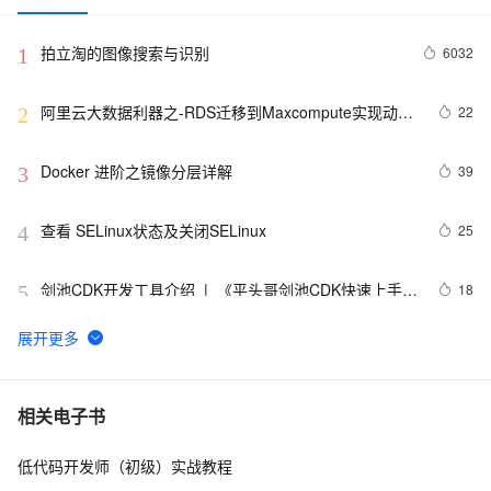
拍立淘的图像搜索与识别
6032
1
阿里云大数据利器之-RDS迁移到Maxcompute实现动态
22
2
分区
Docker 进阶之镜像分层详解
39
3
查看 SELinux状态及关闭SELinux
25
4
剑池CDK开发工具介绍  |  《平头哥剑池CDK快速上手指
18
5
南》第一章
WebAssembly 在 MOSN 中的实践 - 基础框架篇
12
6
userdel使用说明
5
7
相关电子书
低代码开发师（初级）实战教程
自己看系统的“系统还原”
14
8