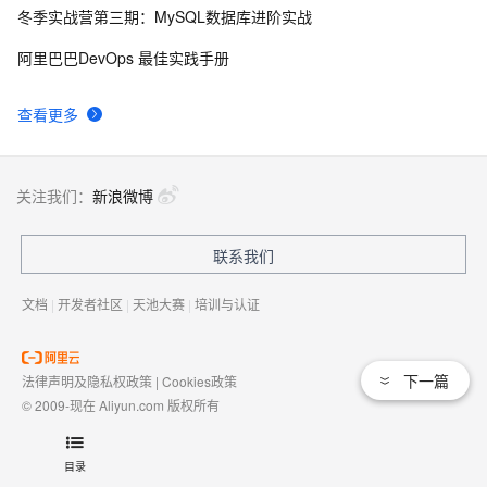
冬季实战营第三期：MySQL数据库进阶实战
AngularJS 五大特性，加快 Web 应用开发
10
9
阿里巴巴DevOps 最佳实践手册
WPF游戏开发——小鸡快跑
5
10
查看更多
关注我们：
新浪微博
联系我们
文档
|
开发者社区
|
天池大赛
|
培训与认证
下一篇
法律声明及隐私权政策
|
Cookies政策
© 2009-现在 Aliyun.com 版权所有
增值电信业务经营许可证：
浙B2-20080101
域名注册服务机构许可：
浙D3-20210002
目录
浙公网安备 33010602009975号
浙B2-20080101-4