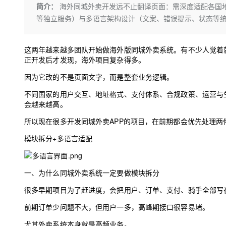
存储
天池大赛
Qwen3.7-Plus
简介：
海外同城外卖开发远不止翻译页面：需深度适配各国地
云解析DNS
解决方案免费试用 新老
电子合同
等独立服务）与多语言架构设计（文案、错误提示、状态等
最高领取价值200元试用
能看、能想、能动手的多模
安全
网络与CDN
AI 算法大赛
畅捷通
大数据开发治理平台 Data
AI 产品 免费试用
网络
安全
云开发大赛
Qwen3-VL-Plus
Tableau 订阅
这两年越来越多团队开始做海外版同城外卖系统。有不少人觉着
1亿+ 大模型 tokens 和 
正开发后才发现，海外项目复杂得多。
可观测
入门学习赛
中间件
AI空中课堂在线直播课
云防火墙
140+云产品 免费试用
因为它改的不是页面文字，而是整套业务逻辑。
上云与迁云
云原生的云上边界网络安全
产品新客免费试用，最长1
数据库
生态解决方案
不同国家的用户交互、地址格式、支付体系、合规政策、运营与
大模型服务
企业出海
大模型ACA认证体验
大数据计算
会越来越高。
助力企业全员 AI 认知与能
行业生态解决方案
千问AI平台-Token Plan
政企业务
所以现在很多开发同城外卖APP的项目，在前期都会优先处理两
媒体服务
开发者生态解决方案
模块拆分+多语言适配
企业服务与云通信
千问AI平台-模型体验
AI 开发和 AI 应用解决
在线体验全尺寸、多种模态
域名与网站
一、为什么同城外卖系统一定要做模块拆分
Happy 系列大模型
终端用户计算
很多早期项目为了赶进度，会把用户、订单、支付、骑手全部写
Serverless
前期订单少问题不大，但用户一多，高峰期接口很容易堵。
尤其外卖系统本身就是高频业务。
开发工具