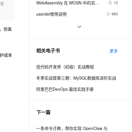
安全
WebAssembly 在 MOSN 中的实践 - 
我要投诉
e-1.1-I2V
Cosyvoice-V3-Flash
12
骑手
PolarDB
上云场景组合购
Milvus 弹性伸缩功能新增节
伴
基础框架篇
漫剧创作，剧本、分镜、视频高效生成
100%兼容MySQL、PostgreSQL，兼容Oracle，支持集中和分布式
覆盖90%+业务场景，专享组合折扣价
点支持范围
畅自然，细节丰富
高表现力语音合成大模型，语音克隆听感自然
VPN
userdel使用说明
660
ernetes 版 ACK
云聚AI 严选权益
AI 原生数据库服务发布
SSL 证书
自己看系统的“系统还原”
672
2V
Fun-ASR
。但真
，一键激活高效办公新体验
理容器应用的 K8s 服务
精选AI产品，从模型到应用全链提效
Agent 数据网关
文戏情感细腻自然，动作戏激烈拳拳到肉，实现更强表演能力
支持中英文自由切换，具备更强的噪声鲁棒性
堡垒机
AngularJS 五大特性，加快 Web 应
674
AI 用量加速计划
云原生数据库 PolarDB
用开发
防火墙
、识别商机，让客服更高效、服务更出色。
WPF游戏开发——小鸡快跑
新老同享，达量后返
Agentic Database 发布
642
相关电子书
更多
护成本
主机安全
应用
低代码开发师（初级）实战教程
千问办公
NEW
AI 应用及服务市场
的智能体编程平台
一站式AI生产力平台
冬季实战营第三期：MySQL数据库进阶实战
AI 应用
伶鹊
阿里巴巴DevOps 最佳实践手册
企业级人与Agent协作平台，接入和调度多个数字员工
智能客服平台，对话机器人、对话分析、智能外呼
大模型
大模型服务平台百炼 - 全妙
自然语言处理
下一篇
应用创作平台
多模态内容创作工具，已接入 DeepSeek
数据标注
机器学习
一条命令迁移，帮你实现 OpenClaw 与