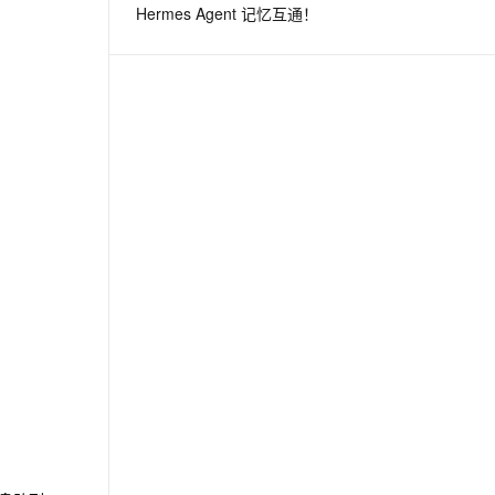
Hermes Agent 记忆互通！
息提取
与 AI 智能体进行实时音视频通话
从文本、图片、视频中提取结构化的属性信息
构建支持视频理解的 AI 音视频实时通话应用
t.diy 一步搞定创意建站
构建大模型应用的安全防护体系
通过自然语言交互简化开发流程,全栈开发支持
通过阿里云安全产品对 AI 应用进行安全防护