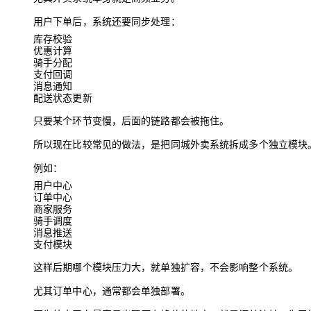
大模型解决方案
用户下单后，系统还要同步处理：
迁移与运维管理
快速部署 Dify，高效搭建 
库存校验
优惠计算
专有云
骑手分配
支付回调
10 分钟在聊天系统中增加
消息通知
配送状态更新
只要某个环节变慢，后面的链路都会被拖住。
所以现在比较常见的做法，是把同城外卖系统拆成多个独立模块
例如：
用户中心
订单中心
商家服务
骑手调度
消息推送
支付模块
这样后期哪个模块压力大，就单独扩容，不会影响整个系统。
尤其订单中心，通常都会单独部署。