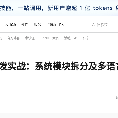
云市场
伙伴
服务
了解阿里云
践
官方博客
考认证
TIANCHI大赛
活动广场
下载
AI 特惠
数据与 API
成为产品伙伴
企业增值服务
最佳实践
价格计算器
AI 场景体
基础软件
产品伙伴合
阿里云认证
市场活动
配置报价
大模型
自助选配和估算价格
步到位
智启 AI 普惠权益
产品生态集成认证中心
企业支持计划
云上春晚
域名与网站
Qwen Audio：打造专属 AI 语音助手
千问官方 MaaS 平台，为开发者和 Agent 而生，新用户赠送 1 亿 + tokens 额度
一句话生成原生
AI Coding
阿里云Maa
2026 阿里云
云服务器 E
为企业打
数据集
Windows
大模型认证
模型
NEW
NEW
序开发实战：系统模块拆分及多语
格式还原
值低价云产品抢先购
至高享 1亿+免费 tokens，加速 Al 应用落地
提供智能易用的域名与建站服务
Qwen-Audio-3.0-Realtime 端到端实时语音角色扮演
输入一句话想法,
智能编程，一键
安全可靠、
产品生态伙伴
专家技术服务
云上奥运之旅
弹性计算合作
阿里云中企出
手机三要素
宝塔 Linux
全部认证
价格优势
开源旗舰模型
即刻拥有 DeepSeek-V4-Pro
阿里云 OPC 创新助力计划
千问大模型
一键部署幻兽
AI 电商营销
对象存储 O
大模型
产品生态伙伴工作台
企业增值服务台
云栖战略参考
云存储合作计
云栖大会
身份实名认证
CentOS
训练营
推动算力普惠，释放技术红利
最高返9万
真正可用的 1M 上下文,一次完成代码全链路开发
快速构建应用程序和网站，即刻迈出上云第一步
轻松解锁专属 DeepSeek-V4-Pro
至高百万元 Token 补贴，加速一人公司成长
多元化、高性能、安全可靠的大模型服务
一键购买专属
从图文生成到
云上的中国
数据库合作计
活动全景
短信
Docker
图片和
自进化智能体
5 分钟轻松部署专属 QwenPaw
Token Plan 模型订阅计划
数字证书管理服务（原SSL证书）
高效搭建 AI
AI 广告创作
无影云电脑
企业成长
NEW
HOT
信息公告
看见新力量
云网络合作计
OCR 文字识别
JAVA
越聪明
证享300元代金券
全托管，含MySQL、PostgreSQL、SQL Server、MariaDB多引擎
Qwen3.8-Max 首发尝鲜，限时加量 10 倍，夜间低至2折
实现全站HTTPS，呈现可信的WEB访问
从聊天伙伴进化为能主动干活的本地数字员工
图文、视频一
随时随地安
魔搭 Mode
Kimi-K3
HappyHors
NEW
loud
服务实践
官网公告
金融模力时刻
Salesforce O
版
发票查验
全能环境
Claude Code + GStack 打造工程团队
千问办公，限时限量积分加倍
Qoder
低代码高效构
AI 建站
短信服务
型
NEW
作计划
Kimi 最新旗舰模型，长程编程与推理利器
让文字生成流
计划
创新中心
魔搭 ModelSc
健康状态
理服务
让AI从“聊天伙伴”进化为能干活的“数字员工”
安装技能 GStack，拥有专属 AI 工程团队
你的AI工作搭子，覆盖日常办公高频场景
面向真实软件的智能体编程平台
0 代码专业建
客户案例
天气预报查询
操作系统
态合作计划