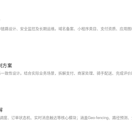
？
制方案
解