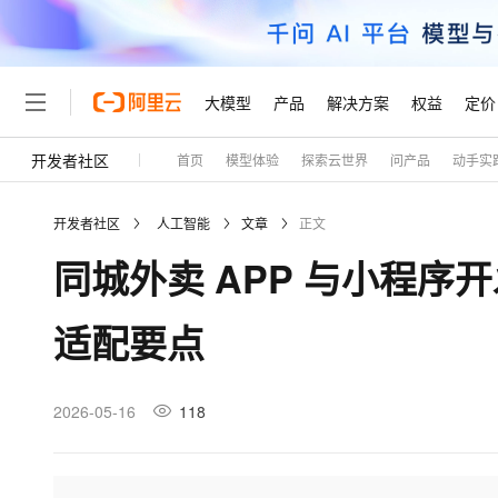
大模型
产品
解决方案
权益
定价
开发者社区
首页
模型体验
探索云世界
问产品
动手实
大模型
产品
解决方案
权益
定价
云市场
伙伴
服务
了解阿里云
精选产品
精选解决方案
普惠上云
产品定价
精选商城
成为销售伙伴
售前咨询
为什么选择阿里云
千问AI平台
开发者社区
人工智能
文章
正文
了解云产品的定价详情
大模型服务平台百炼
睿译宝，AI翻译排版一
普惠上云 官方力荐
分销伙伴
在线服务
网站建设
什么是云计算
大
同城外卖 APP 与小程
大模型服务与应用平台
上传文档即自动完成翻译和
云服务器38元/年起，超
咨询伙伴
多端小程序
技术领先
云上成本管理
售后服务
轻量应用服务器
GLM-5.2：长任务时代
官方推荐返现计划
大模型
精选产品
精选解决方案
Salesforce 国际版订阅
稳定可靠
适配要点
管理和优化成本
推荐新用户得奖励，单订单
销售伙伴合作计划
自助服务
友盟天域
安全合规
人工智能与机器学习
AI
文本生成
云数据库 RDS
Hermes Agent，打造
云工开物
无影生态合作计划
在线服务
观测云
分析师报告
自主进化，持久记忆，越用
高校专属算力普惠，学生认
计算
互联网应用开发
2026-05-16
118
Qwen3.8-Max
HOT
Salesforce On Alibaba C
工单服务
Tuya 物联网平台阿里云
研究报告与白皮书
人工智能平台 PAI
快速拥有专属 OpenClaw
大模
Consulting Partner 合
大数据
容器
智能体时代全能旗舰模型
免费试用
短信专区
一站式AI开发、训练和推
蓝凌 OA
AI 大模型销售与服务生
现代化应用