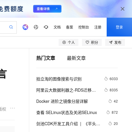
文档
备案
控制台
注册
登录
个人
积分
发布
验
作计划
器
AI 活动
专业服务
服务伙伴合作计划
开发者社区
加入我们
产品动态
服务平台百炼
阿里云 OPC 创新助力计划
热门文章
最新文章
一站式生成采购清单，支持单品或批量购买
可编辑精美 PPT 文稿
S产品伙伴计划（繁花）
峰会
CS
造的大模型服务与应用开发平台
Agency Agents：拥有专属领域专家
AI 生产力先锋
Al MaaS 服务伙伴赋能合作
域名
博文
Careers
至高可申请百万元
Qwen3.8-Max 模型上线
言
 轻松生成专业的 PPT
开启高性价比 AI 编程新体验
弹性可伸缩的云计算服务
先锋实践拓展 AI 生产力的边界
多领域专家智能体,一键组建 AI 虚拟交付团队
Token 补贴，五大权
计划
海大会
伙伴信用分合作计划
商标
问答
社会招聘
拍立淘的图像搜索与识别
6033
益加速 OPC 成功
帕鲁游戏服务器
SS
HappyHorse 打造一站式影视创作平台
飞天发布时刻
HOT
Open Search 向量检索版支
划
备案
电子书
校园招聘
联机服务器，轻松开启游戏
视频创作，一键激活电商全链路生产力
稳定、安全、高性价比、高性能的云存储服务
所见，即是所愿
持视频检索 Pipeline 功能
可视化编排打通从文字构思到成片全链路闭环
更多支持
阿里云大数据利器之-RDS迁移到
8335
划
公司注册
镜像站
视频生成
语音识别与合成
Maxcompute实现动态分区
 智能体与工作流应用
漫剧工坊：一站式动画创作平台
AI 实训营
应用身份服务 (IDaaS)
Docker 进阶之镜像分层详解
42
合作伙伴培训与认证
划
上云迁移
站生成，高效打造优质广告素材
全接入的云上超级电脑
通过阿里云百炼高效搭建AI应用,助力高效开发
快速生产连贯的高质量长漫剧
从基础到进阶，Agent 创客手把手教你
OpenClaw 管理能力上线
版权
lScope
我要反馈
e-1.1-T2V
Qwen3-TTS-Flash
查看 SELinux状态及关闭SELinux
872
查询合作伙伴
n Alibaba Cloud ISV 合作
代维服务
建企业门户网站
10 分钟搭建微信、支付宝小程序
MaxCompute MaxFrame 提
畅细腻的高质量视频
离线语音合成大模型，多语言方言自适应，低延迟高稳定
创新加速
剑池CDK开发工具介绍  |  《平头哥
ope
登录合作伙伴管理后台
20
我要建议
站，无忧落地极速上线
以可视化方式快速构建移动和 PC 门户网站
国内短信简单易用，安全可靠，秒级触达，全球覆盖200+国家和地区。
高效部署网站，快速应用到小程序
供自动弹性内存功能
剑池CDK快速上手指南》第一章