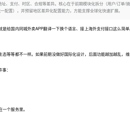
Deepseek-v4-pro
HappyHors
址、支付、时区、合规等差异。核心在于前期模块化拆分（用户/订单/
同享
万小智 AI 建站低至 15元/月
Qoder CN
AI 短剧/漫剧
云原生数据库 
快递物流查询
WordPress
成为服务伙
高校合作
统一配置），并预留地区差异化配置能力，方能支撑全球化快速扩展。
点，立即开启云上创新
覆盖公网/内网、递归/权威、移动APP等全场景解析服务
送.CN域名，送备案服务码
基于千问大模型等，支持代码智能生成、研发智能问答
AI助力短剧
态智能体模型
旗舰 MoE 大模型，百万上下文与顶尖推理能力
图生视频，流
Ubuntu
服务生态伙伴
云工开物
企业应用
Works
Night Plan 支持 Qwen 3.8-Max
云原生大数据计算服务 MaxCompute
AI 办公
容器服务 Kub
NEW
GLM-5.2
Wan2.7-T
Red Hat
就是给国内同城外卖APP翻译一下换个语言、接上海外支付接口这么简单
30+ 款产品免费体验
Data Agent 驱动的一站式 Data+AI 开发治理平台
夜间 5 折，Qwen/Meoo/TokenPlan 客户专享
面向分析的企业级SaaS模式云数据仓库
AI智能应用
提供一站式管
科研合作
视觉 Coding、空间感知、多模态思考等全面升级
1M上下文，专为长程任务能力而生
ERP
堂（旗舰版）
SUSE
智能客服
CRM
防护产品
2个月
自动承接线索
建站小程序
生态等等都不一样。如果前期没做好国际化设计，后面功能越加越乱，维
OA 办公系统
AI 应用构建
大模型原生
力提升
财税管理
模板建站
Qoder
大模型服务平台百炼-应用模版
HOT
NEW
件事：
面向真实软件
个人版上线、团队版降价；千问3.8-Max首发发尝鲜
丰富多元化的应用模版和解决方案
400电话
定制建站
万有无界
大模型服务平台百炼-智能体
方案
广告营销
模板小程序
的模型效果
灵活可视化地构建企业级 Agent
定制小程序
秒悟
人工智能平台 PAI
APP 开发
在一个服务里。
云端极速 AI 
新一代 AI 视频生成模型，深度适配广告营销等场景
AI Native 的算法工程平台，一站式完成建模、训练、推理服务部署
建站系统