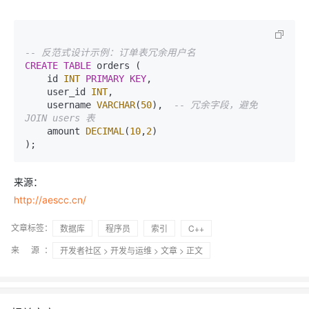
-- 反范式设计示例：订单表冗余用户名
CREATE
TABLE
 orders (

    id 
INT
PRIMARY KEY
,

    user_id 
INT
,

    username 
VARCHAR
(
50
),  
-- 冗余字段，避免 
JOIN users 表
    amount 
DECIMAL
(
10
,
2
)

来源：
http://aescc.cn/
文章标签：
数据库
程序员
索引
C++
来 源：
开发者社区
>
开发与运维
>
文章
> 正文