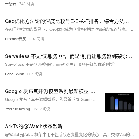
一条云
740
Geo优化方法论的深度比较与E-E-A-T排名：综合方法论的落地实践
在AI重塑搜索的背景下，Geo优化成为企业构建数字权威的核心战略。本文深度解析于磊、君哥、孟庆涛三大专家方法论，聚焦E-E-A-T原则下的实践路径，揭示如何融合“信任构建、技术赋能与内容价值”，打造可持续的AI搜索竞争力。
Promise微笑
297
Serverless 不是“无服务器”，而是“别再让服务器绑架你的创新”
Serverless 不是“无服务器”，而是“别再让服务器绑架你的创新”
Echo_Wish
331
Google 发布其开源模型系列最新模型 Gemma 3
Google 发布了其开源模型系列的最新成员 Gemma 3，这是一款轻量级、高性能的 AI 模型，支持多语言和复杂任务。它具备 140+ 语言支持、128K-token 上下文窗口、增强的多模态分析能力以及函数调用功能，适用于聊天 AI、代码生成等多种场景。Gemma 3 在性能上超越 Llama 3-8B 和 Mistral 7B，且仅需单 GPU 即可运行，大幅降低计算成本。提供 1B 至 27B 不同参数规模版本，满足多样化需求，并优化了量化模型以适应边缘计算和移动设备。其多模态设计整合了 SigLIP 图像编码器，扩展上下文窗口至 128k token，显著提升了视觉和文本理解能力。
7zoi7sdsyxcng
1207
ArkTs的@Watch状态监听
@Watch是ArkUI框架中用于监听状态变量变化的核心工具，类似Vue的Watch机制。状态更新时，方法触发，通过`changedPropertyName`区分多个绑定变量。需与@State、@Prop、@Link等装饰器配合使用，顺序上须置于这些装饰器之后。实际开发中，@Watch常与@Link（跨组件双向同步）或@Provide（跨代组件同步）结合使用。例如，通过@Link接收父组件变量并监听变化，动态调整子组件状态；或利用@Provide定义全局变量，监听后更新整体进度状态。这种机制提升了组件间状态管理的灵活性与解耦性，助力开发者高效构建复杂应用，实现“一次开发，多端部署”的目标。