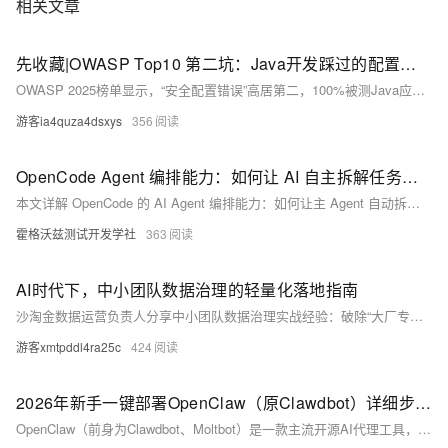
相关文章
先收藏|OWASP Top10 第二坑：Java开发踩过的配置漏洞
OWASP 2025榜单显示，“安全配置错误”高居第二，100%被测Java应用中招，漏洞超71.9万次！本文揭露6大典型配置风险：默认账户未改、Swagger未禁用、报错信息裸奔、云服务权限失控、安全头缺失、密钥硬编码，并附真实案例与修复指南。（239字）
游客ia4quza4dsxys
356
OpenCode Agent 编排能力：如何让 AI 自主拆解任务、并行推进？
本文详解 OpenCode 的 AI Agent 编排能力：如何让主 Agent 自动拆解任务、生成子 Agent 并行执行（如调研、编码、测试），支持 DAG 依赖调度与模型/权限精细化配置。实战案例展示 40 分钟完成单元测试补全与异常重构，真正实现“AI 团队协同开发”。
霍格沃兹测试开发学社
363
AI时代下，中小团队数据治理的轻量化落地指南
沙淘金数据运营负责人分享中小团队数据治理实战经验：破除“大厂专属”误区，提炼4步轻量化落地法（明确需求→规范源头→简易清洗→闭环应用），结合阿里云、DataWorks、钉钉等生态工具，低成本实现数据提效。
游客xmtpddl4ra25c
424
2026年新手一键部署OpenClaw（原Clawdbot）详细步骤流程
OpenClaw（前身为Clawdbot、Moltbot）是一款主流开源AI代理工具，核心优势在于能通过自然语言指令完成自动化任务，可深度适配办公、开发、团队协作等多场景，实现文件处理、日程管理、信息提取等实操功能，依托阿里云服务器部署还能实现7×24小时不间断运行。2026年，阿里云针对OpenClaw推出专属一键部署方案，通过预置专属镜像规避复杂环境配置，彻底简化部署流程，无需手动安装Node.js、Python等依赖，无需编写任何代码，全程可视化操作+复制命令，零基础新手也能在30-40分钟内完成从服务器购买到OpenClaw正常使用的全流程，真正实现“零技术门槛落地专属AI助手”。