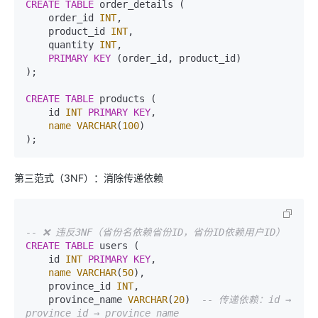
CREATE
TABLE
 order_details (

    order_id 
INT
,

    product_id 
INT
,

    quantity 
INT
,

PRIMARY KEY
 (order_id, product_id)

);

CREATE
TABLE
 products (

    id 
INT
PRIMARY KEY
,

name
VARCHAR
(
100
)

第三范式（3NF）：消除传递依赖
-- ❌ 违反3NF（省份名依赖省份ID，省份ID依赖用户ID）
CREATE
TABLE
 users (

    id 
INT
PRIMARY KEY
,

name
VARCHAR
(
50
),

    province_id 
INT
,

    province_name 
VARCHAR
(
20
)  
-- 传递依赖：id → 
province_id → province_name