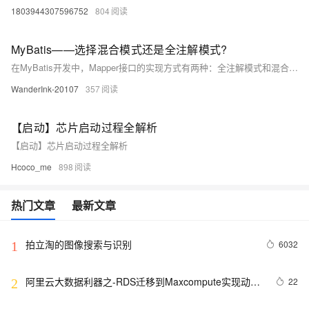
1803944307596752
804
MyBatis——选择混合模式还是全注解模式?
在MyBatis开发中，Mapper接口的实现方式有两种：全注解模式和混合模式。全注解模式直接将SQL嵌入代码，适合小规模、简单逻辑项目，优点是直观简洁，但复杂查询时代码臃肿、扩展性差。混合模式采用接口+XML配置分离的方式，适合大规模、复杂查询场景，具备更高灵活性与可维护性，但学习成本较高且调试不便。根据项目需求与团队协作情况选择合适模式至关重要。
WanderInk-20107
357
【启动】芯片启动过程全解析
【启动】芯片启动过程全解析
Hcoco_me
898
热门文章
最新文章
拍立淘的图像搜索与识别
6032
1
阿里云大数据利器之-RDS迁移到Maxcompute实现动态
22
2
分区