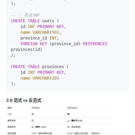
);

-- ✅ 符合3NF
CREATE
TABLE
 users (

    id 
INT
PRIMARY KEY
,

name
VARCHAR
(
50
),

    province_id 
INT
,

FOREIGN KEY
 (province_id) 
REFERENCES
provinces(id)

);

CREATE
TABLE
 provinces (

    id 
INT
PRIMARY KEY
,

name
VARCHAR
(
20
)

3.6 范式 vs 反范式