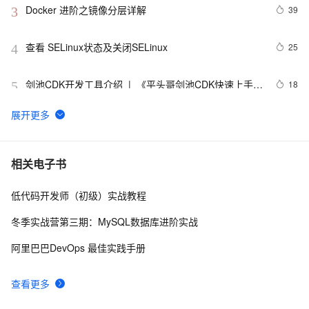
Docker 进阶之镜像分层详解
39
3
查看 SELinux状态及关闭SELinux
25
4
剑池CDK开发工具介绍  |  《平头哥剑池CDK快速上手指
18
5
南》第一章
WebAssembly 在 MOSN 中的实践 - 基础框架篇
12
6
userdel使用说明
5
7
相关电子书
低代码开发师（初级）实战教程
自己看系统的“系统还原”
14
8
冬季实战营第三期：MySQL数据库进阶实战
AngularJS 五大特性，加快 Web 应用开发
10
9
阿里巴巴DevOps 最佳实践手册
WPF游戏开发——小鸡快跑
5
10
查看更多