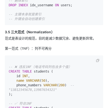
-- 删除索引
DROP
INDEX
 idx_username 
ON
 users;

-- 主键本身就是索引
-- 外键会自动创建索引
3.5 三大范式（Normalization）
范式是表设计的规范，目的是减少数据冗余、避免更新异常。
第一范式（1NF）：列不可再分
-- ❌ 违反1NF（电话号码列包含多个值）
CREATE
TABLE
 students (

    id 
INT
,

name
VARCHAR
(
50
),

    phone_numbers 
VARCHAR
(
200
)  
-- 
"13812345678,13987654321"
);

-- ✅ 符合1NF
CREATE
TABLE
 students (
