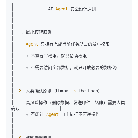
┌───────────────────────────────────────────────────
│              AI 
Agent
 安全设计原则                             
│

│                                                              
│

│  
1
. 最小权限原则                                               
│

│     
Agent
 只拥有完成当前任务所需的最小权限                        
│

│     → 不需要写权限，就只给读权限                                 
│

│     → 不需要访问全部数据，就只开放必要的数据源                      
│

│                                                              
│

│  
2
. 人类确认原则（Human-
in
-the-Loop）                           
│

│     高风险操作（删除数据、发送邮件、转账）需要人类
确认                │

│     → 不能让 
Agent
 自主执行不可逆操作                            
│

│                                                              
│

│  
3
. 沙箱隔离原则                                               