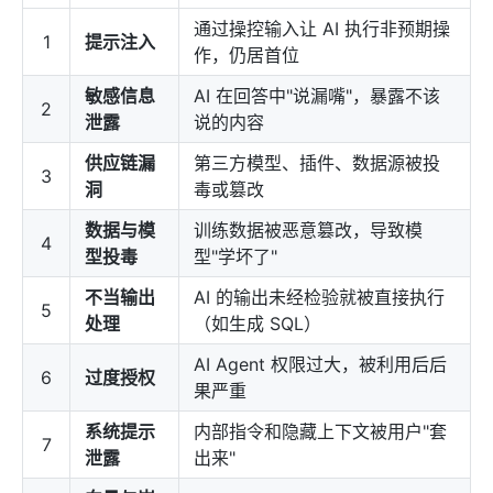
通过操控输入让 AI 执行非预期操
1
提示注入
作，仍居首位
敏感信息
AI 在回答中"说漏嘴"，暴露不该
2
泄露
说的内容
供应链漏
第三方模型、插件、数据源被投
3
洞
毒或篡改
数据与模
训练数据被恶意篡改，导致模
4
型投毒
型"学坏了"
不当输出
AI 的输出未经检验就被直接执行
5
处理
（如生成 SQL）
AI Agent 权限过大，被利用后后
6
过度授权
果严重
系统提示
内部指令和隐藏上下文被用户"套
7
泄露
出来"