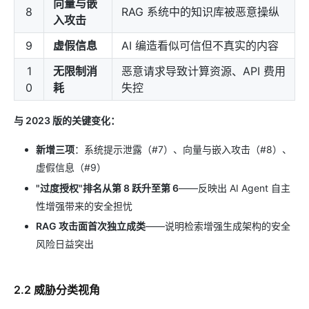
向量与嵌
8
RAG 系统中的知识库被恶意操纵
入攻击
9
虚假信息
AI 编造看似可信但不真实的内容
1
无限制消
恶意请求导致计算资源、API 费用
0
耗
失控
与 2023 版的关键变化：
新增三项
：系统提示泄露（#7）、向量与嵌入攻击（#8）、
虚假信息（#9）
"过度授权"排名从第 8 跃升至第 6
——反映出 AI Agent 自主
性增强带来的安全担忧
RAG 攻击面首次独立成类
——说明检索增强生成架构的安全
风险日益突出
2.2 威胁分类视角