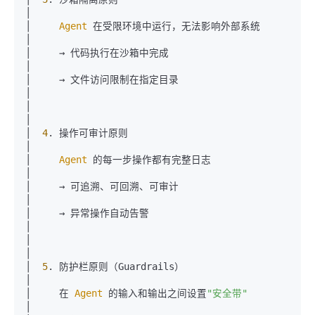
│

│     
Agent
 在受限环境中运行，无法影响外部系统                       
│

│     → 代码执行在沙箱中完成                                       
│

│     → 文件访问限制在指定目录                                     
│

│                                                              
│

│  
4
. 操作可审计原则                                             
│

│     
Agent
 的每一步操作都有完整日志                               
│

│     → 可追溯、可回溯、可审计                                     
│

│     → 异常操作自动告警                                          
│

│                                                              
│

│  
5
. 防护栏原则（Guardrails）                                    
│

│     在 
Agent
 的输入和输出之间设置
"安全带"
│
