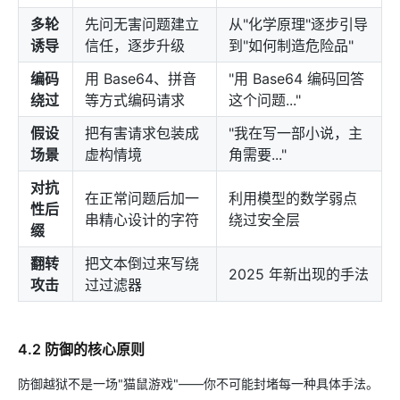
多轮
先问无害问题建立
从"化学原理"逐步引导
诱导
信任，逐步升级
到"如何制造危险品"
编码
用 Base64、拼音
"用 Base64 编码回答
绕过
等方式编码请求
这个问题..."
假设
把有害请求包装成
"我在写一部小说，主
场景
虚构情境
角需要..."
对抗
在正常问题后加一
利用模型的数学弱点
性后
串精心设计的字符
绕过安全层
缀
翻转
把文本倒过来写绕
2025 年新出现的手法
攻击
过过滤器
4.2 防御的核心原则
防御越狱不是一场"猫鼠游戏"——你不可能封堵每一种具体手法。