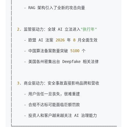
│

│     - RAG 架构引入了全新的攻击向量                               
│

│                                                              
│

│  
2
. 监管驱动力：全球 AI 立法进入
"执行年"
│

│     - 欧盟 AI 法案 
2026
 年 
8
 月全面生效                         
│

│     - 中国算法备案数量突破 
5100
 个                               
│

│     - 美国各州密集出台 Deepfake 相关法律                         
│

│                                                              
│

│  
3
. 商业驱动力：安全事故直接影响品牌和营收                          
│

│     - 用户信任一旦丧失，很难重建                                  
│

│     - 合规不达标可能面临巨额罚款                                  
│

│     - 投资人和客户越来越关注 AI 治理能力                           
│
