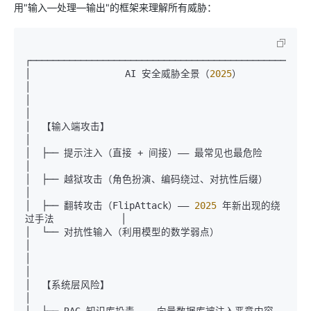
用"输入—处理—输出"的框架来理解所有威胁：
┌───────────────────────────────────────────────────
│                 AI 安全威胁全景（
2025
）                         
│

│                                                              
│

│  【输入端攻击】                                                
│

│  ├── 提示注入（直接 + 间接）—— 最常见也最危险                     
│

│  ├── 越狱攻击（角色扮演、编码绕过、对抗性后缀）                    
│

│  ├── 翻转攻击（FlipAttack）—— 
2025
 年新出现的绕
过手法            │

│  └── 对抗性输入（利用模型的数学弱点）                            
│

│                                                             
│

│  【系统层风险】                                               
│
