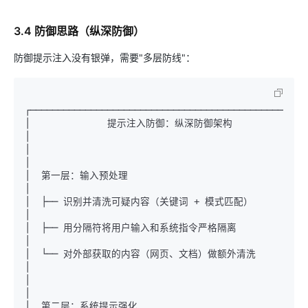
3.4 防御思路（纵深防御）
防御提示注入没有银弹，需要"多层防线"：
┌───────────────────────────────────────────────────
│              提示注入防御：纵深防御架构                           
│

│                                                              
│

│  第一层：输入预处理                                             
│

│  ├── 识别并清洗可疑内容（关键词 
+
 模式匹配）                       
│

│  ├── 用分隔符将用户输入和系统指令严格隔离                          
│

│  └── 对外部获取的内容（网页、文档）做额外清洗                       
│

│                                                              
│

│  第二层：系统提示强化                                           