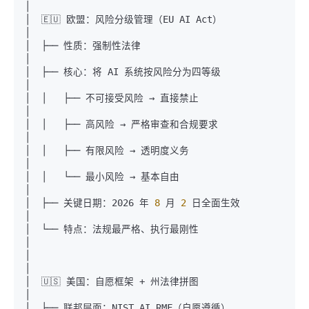
│

│  🇪🇺 欧盟：风险分级管理（EU AI Act）                              
│

│  ├── 性质：强制性法律                                           
│

│  ├── 核心：将 AI 系统按风险分为四等级                             
│

│  │   ├── 不可接受风险 → 直接禁止                                 
│

│  │   ├── 高风险 → 严格审查和合规要求                              
│

│  │   ├── 有限风险 → 透明度义务                                   
│

│  │   └── 最小风险 → 基本自由                                    
│

│  ├── 关键日期：2026 年
 8 
月
 2 
日全面生效                         
│

│  └── 特点：法规最严格、执行最刚性                                 
│

│                                                              
│

│  🇺🇸 美国：自愿框架 + 州法律拼图                                  
│

│  ├── 联邦层面：NIST AI RMF（自愿遵循）                           