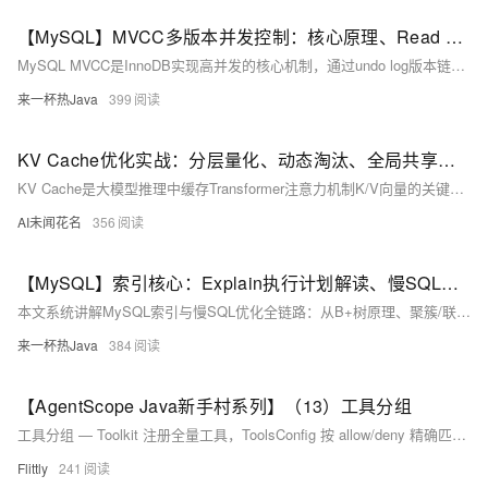
【MySQL】MVCC多版本并发控制：核心原理、Read View、undo log版本链、RC/RR隔离级别的差异控制（附《高频面试题》+流程图）
MySQL MVCC是InnoDB实现高并发的核心机制，通过undo log版本链与Read View可见性判断，使读不加锁、读写互不阻塞。它支撑RC（每次查询新建Read View）和RR（事务首次查询创建并复用Read View）隔离级别，在解决不可重复读与幻读的同时，兼顾性能与一致性。
来一杯热Java
399
KV Cache优化实战：分层量化、动态淘汰、全局共享，攻克长上下文显存难题.157
KV Cache是大模型推理中缓存Transformer注意力机制K/V向量的关键技术，避免逐词生成时重复计算，提速10–100倍。但其显存随长度线性增长，制约长上下文应用。四大优化技术——量化压缩、动态淘汰、分层缓存、全局共享——协同解决显存爆炸问题，支撑10万+ Token高效推理。
AI未闻花名
356
【MySQL】索引核心：Explain执行计划解读、慢SQL优化全流程
本文系统讲解MySQL索引与慢SQL优化全链路：从B+树原理、聚簇/联合索引设计，到EXPLAIN执行计划深度解读（重点解析type、key、rows、Extra等核心字段），再到慢查询定位、9类索引失效场景及实战优化策略，助力高效根治慢SQL。
来一杯热Java
384
【AgentScope Java新手村系列】（13）工具分组
工具分组 — Toolkit 注册全量工具，ToolsConfig 按 allow/deny 精确匹配过滤，同一套工具两个角色两个视野。
Flittly
241