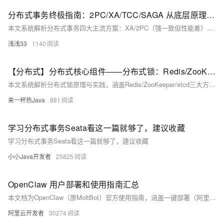
分布式事务终极指南：2PC/XA/TCC/SAGA 从底层原理到生产选型全拆解
本文系统解析分布式事务四大主流方案：XA/2PC（强一致但性能差）、TCC（高并发柔性事务）、SAGA（长事务最终一致）及理论基石（ACID/CAP/BASE），涵盖原理、流程、实战代码、优劣对比与生产选型标准，助你深入掌握核心逻辑。
浅浅33
1140
【分布式】分布式核心组件——分布式锁：Redis/ZooKeeper/etcd 实现方案（附全方位对比表）、优缺点、Redlock、时钟回拨问题
本文系统解析分布式锁原理与实践，涵盖Redis/ZooKeeper/etcd三大方案、Redlock算法、时钟回拨等核心议题，兼具深度、广度与落地性，助你构建高可用、强一致的分布式并发控制能力。
来一杯热Java
881
学习分布式事务Seata看这一篇就够了，建议收藏
学习分布式事务Seata看这一篇就够了，建议收藏
小小Java开发者
25825
OpenClaw 用户部署和使用指南汇总
本文档为OpenClaw（原MoltBot）官方使用指南，涵盖一键部署（阿里云轻量服务器年仅68元）、钉钉/飞书/企微等多平台AI员工搭建、典型场景实践及高频问题FAQ。同步更新产品化修复进展，助力用户高效落地7×24小时主动执行AI助手。
阿里云开发者
30274