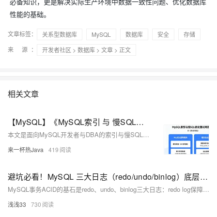
必备知识，更是解决实际生产环境中数据一致性问题、优化数据库
性能的基础。
文章标签：
关系型数据库
MySQL
数据库
安全
存储
来 源：
开发者社区
>
数据库
>
文章
> 正文
相关文章
【MySQL】《MySQL索引 与 慢SQL优化 面试问答清单》（附《思维导图》）
本文是面向MySQL开发者与DBA的索引与慢SQL优化实战指南，涵盖B+树原理、聚簇/覆盖索引、EXPLAIN深度解读、四大阶段优化（发现→分析→索引→重构）及电商订单/多表联查真实案例，含可打印速查表，助你将慢查询从3秒优化至0.005秒。
来一杯热Java
419
避坑必看！MySQL 三大日志（redo/undo/binlog）底层原理全拆解，事务一致性再也不懵
MySQL事务ACID的基石是redo、undo、binlog三大日志：redo log保障持久性（宕机不丢数据），undo log保障原子性（支持回滚与MVCC），binlog保障可追溯与主从同步。三者协同工作，缺一不可。
浅浅33
730