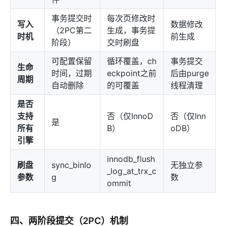
事务提交时
每次页修改时
写入
数据修改
（2PC第二
生成，事务提
时机
前生成
阶段）
交时刷盘
可配置保留
循环覆盖，ch
事务提交
生命
时间，过期
eckpoint之前
后由purge
周期
自动删除
的可覆盖
线程清理
是否
支持
否（仅InnoD
否（仅Inn
是
所有
B）
oDB）
引擎
innodb_flush
刷盘
sync_binlo
无独立参
_log_at_trx_c
参数
g
数
ommit
四、两阶段提交（2PC）机制