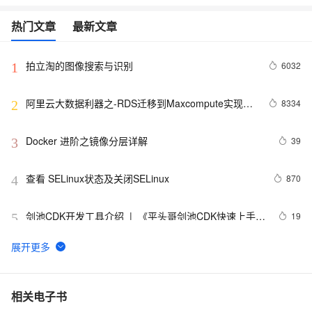
热门文章
最新文章
拍立淘的图像搜索与识别
6032
1
阿里云大数据利器之-RDS迁移到Maxcompute实现动
8334
2
态分区
Docker 进阶之镜像分层详解
39
3
查看 SELinux状态及关闭SELinux
870
4
剑池CDK开发工具介绍  |  《平头哥剑池CDK快速上手指
19
5
南》第一章
WebAssembly 在 MOSN 中的实践 - 基础框架篇
10
6
userdel使用说明
659
7
相关电子书