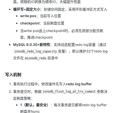
盘。将随机IO转换为顺序IO，大幅提升性能
循环写+固定大小
：存储空间固定，采用环形缓冲区方式写入
write pos
：当前写入位置
checkpoint
：当前刷盘位置
当write pos追上checkpoint时，必须先将部分脏页刷
盘，推进checkpoint
MySQL 8.0.30+新特性
：支持动态配置redo log容量（通过
变量），默认维护32个redo log
innodb_redo_log_capacity
文件在
目录中
#innodb_redo
写入机制
事务执行过程中，修改操作先写入
redo log buffer
事务提交时，根据
参数决
innodb_flush_log_at_trx_commit
定刷盘策略：
1（默认，最安全）
：每次事务提交都将redo log buffer
刷盘并fsync