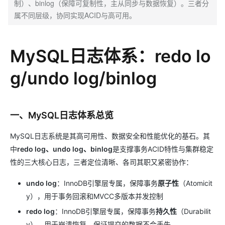
制）、binlog（保障可复制性，主从同步与数据恢复）。三者分
属不同层级，协同实现ACID与高可用。
MySQL日志体系：redo lo
g/undo log/binlog
一、MySQL日志体系总览
MySQL日志系统是其高可用性、数据安全和性能优化的基石。其
中
redo log、undo log、binlog
是支撑事务ACID特性与集群稳定
性的三大核心日志，三者定位清晰、各司其职又紧密协作：
undo log
：InnoDB引擎层专属，保障事务
原子性
（Atomicit
y），用于事务回滚和MVCC多版本并发控制
redo log
：InnoDB引擎层专属，保障事务
持久性
（Durabilit
y），用于崩溃恢复，保证提交的数据不会丢失