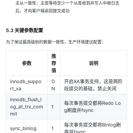
主从一致性：主库等待至少一个从库收到并写入中继日志
后，才向客户端返回提交成功
5.3 关键参数配置
为了保证最高级别的数据一致性，生产环境建议配置：
推
参数
荐
说明
值
innodb_suppo
O
开启XA事务支持，这是两阶
rt_xa
N
段提交的基础，禁止关闭
innodb_flush_l
每次事务提交都将Redo Lo
og_at_trx_com
1
g刷盘并fsync
mit
每次事务提交都将Binlog刷
sync_binlog
1
盘并fsync