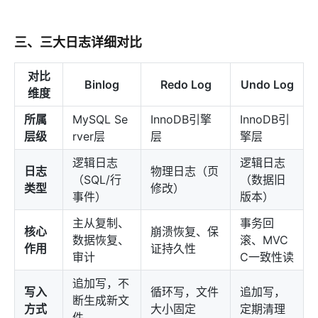
三、三大日志详细对比
对比
Binlog
Redo Log
Undo Log
维度
所属
MySQL Se
InnoDB引擎
InnoDB引
层级
rver层
层
擎层
逻辑日志
逻辑日志
日志
物理日志（页
（SQL/行
（数据旧
类型
修改）
事件）
版本）
主从复制、
事务回
核心
崩溃恢复、保
数据恢复、
滚、MVC
作用
证持久性
审计
C一致性读
追加写，不
写入
循环写，文件
追加写，
断生成新文
方式
大小固定
定期清理
件