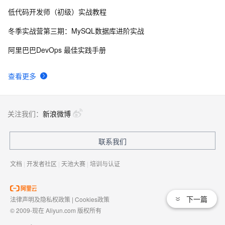
低代码开发师（初级）实战教程
自己看系统的“系统还原”
670
8
冬季实战营第三期：MySQL数据库进阶实战
AngularJS 五大特性，加快 Web 应用开发
673
9
阿里巴巴DevOps 最佳实践手册
WPF游戏开发——小鸡快跑
640
10
查看更多
关注我们：
新浪微博
联系我们
文档
|
开发者社区
|
天池大赛
|
培训与认证
下一篇
法律声明及隐私权政策
|
Cookies政策
© 2009-现在 Aliyun.com 版权所有
增值电信业务经营许可证：
浙B2-20080101