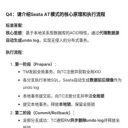
Q4：请介绍Seata AT模式的核心原理和执行流程
标准答案
：
核心思想
：基于本地关系型数据库的ACID特性，通过
代理数据源
自动生成undo log
，实现无侵入的分布式事务。
执行流程
：
第一阶段（Prepare）
：
TM发起全局事务，向TC注册并获取全局XID
各分支执行本地SQL，Seata自动生成
数据前后镜像
作为
undo log
本地事务提交前，向TC注册分支并申请
全局锁
提交本地事务，释放
本地锁
，保留全局锁
第二阶段（Commit/Rollback）
：
全部分支成功：TC通知RM
异步删除undo log
并释放全
局锁