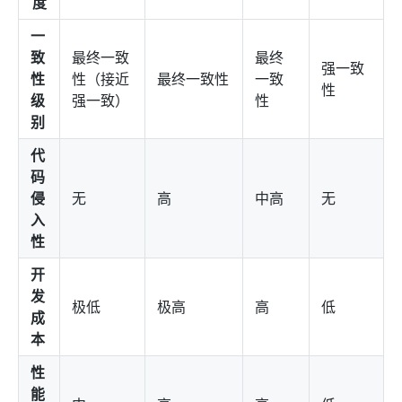
度
一
致
最终一致
最终
强一致
性
性（接近
最终一致性
一致
性
级
强一致）
性
别
代
码
侵
无
高
中高
无
入
性
开
发
极低
极高
高
低
成
本
性
能