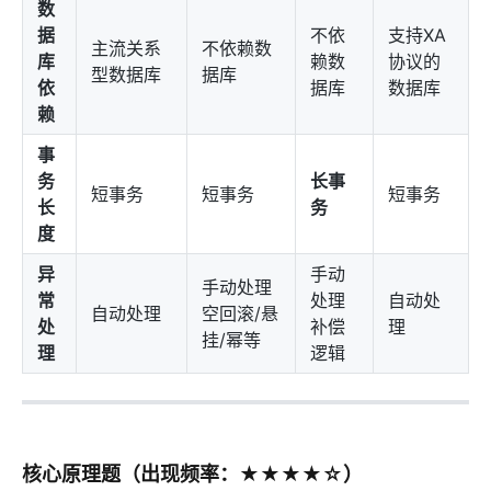
数
据
不依
支持XA
主流关系
不依赖数
库
赖数
协议的
型数据库
据库
依
据库
数据库
赖
事
务
长事
短事务
短事务
短事务
长
务
度
异
手动
手动处理
常
处理
自动处
自动处理
空回滚/悬
处
补偿
理
挂/幂等
理
逻辑
核心原理题（出现频率：★★★★☆）