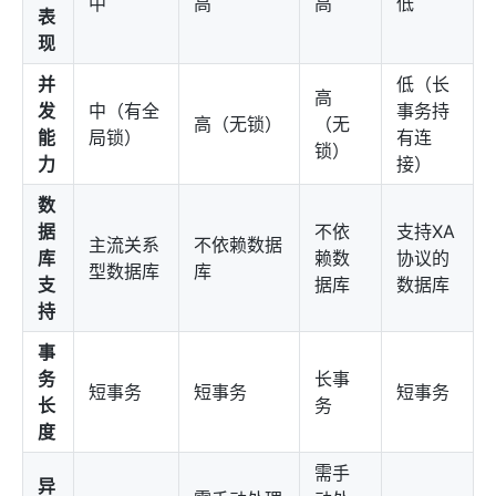
中
高
高
低
表
现
并
低（长
高
发
中（有全
事务持
高（无锁）
（无
能
局锁）
有连
锁）
力
接）
数
据
不依
支持XA
主流关系
不依赖数据
库
赖数
协议的
型数据库
库
支
据库
数据库
持
事
务
长事
短事务
短事务
短事务
长
务
度
需手
异