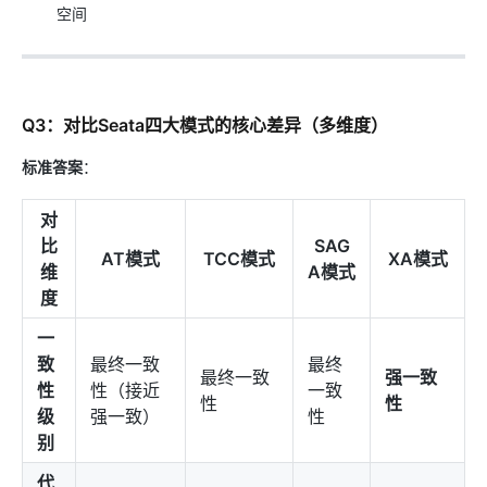
空间
Q3：对比Seata四大模式的核心差异（多维度）
标准答案
：
对
比
SAG
AT模式
TCC模式
XA模式
维
A模式
度
一
致
最终一致
最终
最终一致
强一致
性
性（接近
一致
性
性
级
强一致）
性
别
代