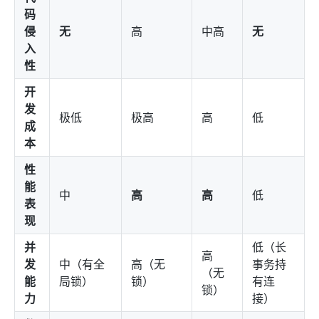
码
侵
无
高
中高
无
入
性
开
发
极低
极高
高
低
成
本
性
能
中
高
高
低
表
现
并
低（长
高
发
中（有全
高（无
事务持
（无
能
局锁）
锁）
有连
锁）
力
接）