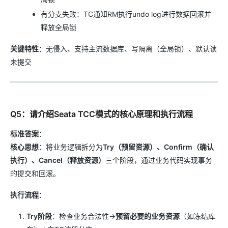
有分支失败：TC通知RM执行undo log进行数据回滚并
释放全局锁
关键特性
：无侵入、支持主流数据库、写隔离（全局锁）、默认读
未提交
Q5：请介绍Seata TCC模式的核心原理和执行流程
标准答案
：
核心思想
：将业务逻辑拆分为
Try（预留资源）、Confirm（确认
执行）、Cancel（释放资源）
三个阶段，通过业务代码实现事务
的提交和回滚。
执行流程
：
Try阶段
：检查业务合法性→
预留必要的业务资源
（如冻结库