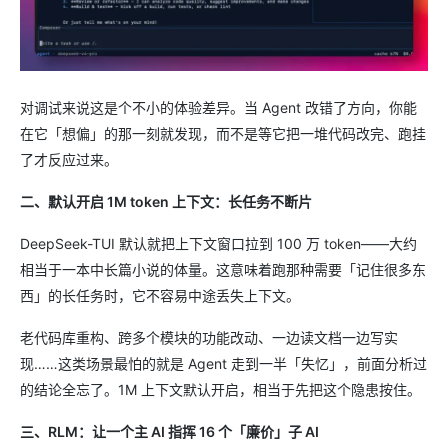
对调试来说这是个不小的体验差异。当 Agent 改错了方向，你能
在它「想偏」的那一刻就发现，而不是等它把一堆代码改完、跑挂
了才反应过来。
二、默认开启 1M token 上下文：长任务不断片
DeepSeek-TUI 默认就把上下文窗口拉到 100 万 token——大约
相当于一本中长篇小说的体量。这意味着跑那种需要「记住很多东
西」的长任务时，它不容易中途丢失上下文。
老代码库重构、跨多个模块的功能改动、一边读文档一边写实
现……这类场景最怕的就是 Agent 走到一半「失忆」，前面分析过
的结论全忘了。1M 上下文默认开启，相当于先把这个隐患按住。
三、RLM：让一个主 AI 指挥 16 个「廉价」子 AI