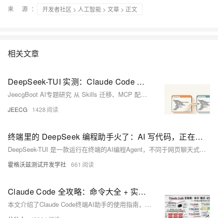
来 源：
开发者社区
>
人工智能
>
文章
> 正文
相关文章
DeepSeek-TUI 实测：Claude Code 用户能无痛切换吗？
JeecgBoot AI专题研究 从 Skills 迁移、MCP 配置到编码能力天花板，逐项拆解「从 Claude Code 切到 DeepSeekTUI」会得到什么、又会丢掉什么DeepSeekTUI 上线一周拿下 22,500 个 GitHub 星，号称 Claude Code 的开源平替。
JEECG
1428
终端里的 DeepSeek 编程助手火了：AI 写代码，正在从聊天框走进命令行
DeepSeek-TUI 是一款运行在终端的AI编程Agent，不同于网页聊天式工具，它可读取项目文件、执行命令、调试代码、修改文件并支持Git回滚，真正融入开发者工作流。适用于测试开发、后端与AI工程等场景，标志着AI编程从“问答生成”迈向“终端内工程执行”。
霍格沃兹测试开发学社
661
Claude Code 全攻略：命令大全 + 实战工作流（建议收藏）
本文介绍了Claude Code终端AI助手的使用指南，主要内容包括：1)常用命令如版本查看、项目启动和更新；2)三种工作模式切换及界面说明；3)核心功能指令速查表，包含初始化、压缩对话、清除历史等操作；4)详细解析了/init、/help、/clear、/compact、/memory等关键命令的使用场景和语法。文章通过丰富的界面截图和场景示例，帮助开发者快速掌握如何通过命令行和交互界面高效使用Claude Code进行项目开发，特别强调了CLAUDE.md文件作为项目知识库的核心作用。