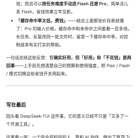
钱；而且可以
按任务难度手动选 Flash 还是 Pro
，简单活儿
丢 Flash，省钱效果立竿见影。
「缓存命中率太低，费钱」
——结合上面那张价目表就懂
了：Pro 的输入价格，缓存命中和未命中之间差着一百多倍。
长任务、反复改同一批文件时，留意一下缓存命中率，对控
制成本有实打实的帮助。
一句话总结这些反馈：
它确实好用，但「好用」和「不花钱」是两
回事
——上手前先想清楚自己的预算和使用强度，把 Plan / Flash
/ 模式切换这些省钱开关用起来。
写在最后
回头看 DeepSeek-TUI 这件事，它的意义已经不只是「又多了一
个开源工具」。
往里看一层：一个完全非科班的人，靠和 AI 协作，做出了登顶 Tr