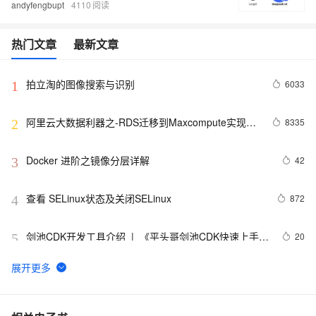
andyfengbupt
4110
热门文章
最新文章
拍立淘的图像搜索与识别
6033
1
阿里云大数据利器之-RDS迁移到Maxcompute实现动
8335
2
态分区
Docker 进阶之镜像分层详解
42
3
查看 SELinux状态及关闭SELinux
872
4
剑池CDK开发工具介绍  |  《平头哥剑池CDK快速上手指
20
5
南》第一章
WebAssembly 在 MOSN 中的实践 - 基础框架篇
12
6
userdel使用说明
660
7