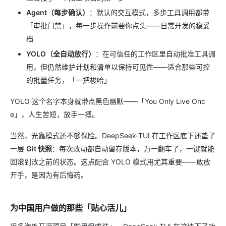
Agent（每步确认）
：默认的交互模式，多步工具调用都带
「审批门禁」，每一步操作前要你点头——日常开发的稳妥
档
YOLO（全自动放行）
：在可信任的工作区里自动批准工具调
用，但仍然维护计划和清单以保持可见性——适合那些可控
的批量任务，「一把梭哈」
YOLO 这个名字本身就带点黑色幽默——「You Only Live Onc
e」，人生苦短，放手一搏。
当然，光靠模式还不够保险。DeepSeek-TUI 在工作区底下还垫了
一层
Git 快照
：每次改动都自动留存版本，万一翻车了，一键就能
回滚到改之前的状态。这点配合 YOLO 模式用尤其重要——敢放
开手，是因为有后悔药。
为中国用户做的那些「贴心活儿」