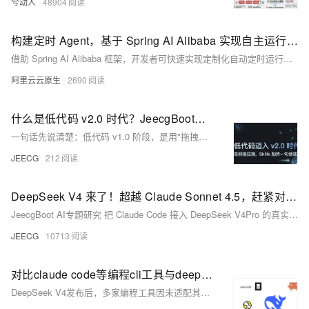
兮动人
48904
构建定时 Agent，基于 Spring AI Alibaba 实现自主运行的人机协同智能 Agent
借助 Spring AI Alibaba 框架，开发者可快速实现定制化自动定时运行的 Agent，构建数据采集、智能分析到人工参与决策的全流程AI业务应用。
阿里云云原生
2690
什么是低代码 v2.0 时代？JeecgBoot低代码用 Skills 把"一句话生成系统"做成了现实
一句话先说清楚：低代码 v1.0 阶段，是用"拖拽设计"代替"代码开发"；低代码 v2.0 阶段，是用 AI Skills 把"拖拽设计"也省掉， 一句话生成功能。![低代码迈入 v2.0 时代 — Skills 加持一句话搭建系统](https://oscimg.oschina.net/osc
JEECG
212
DeepSeek V4 来了！超越 Claude Sonnet 4.5，赶紧对接 Claude Code 体验一把
JeecgBoot AI专题研究 把 Claude Code 接入 DeepSeek V4Pro 的真实体验与避坑记录 本文记录我将 Claude Code 对接 DeepSeek 最新模型（V4Pro）后的真实体验，测试了 Skills 自动化查询和积木报表 AI 建表两个场景——有惊喜，也踩
JEECG
10713
对比claude code等编程cli工具与deepseek v4的适配情况
DeepSeek V4发布后，多家编程工具因未适配其强制要求的`reasoning_content`字段而报错。本文对比Claude Code、GitHub Copilot、Langcli、OpenCode及DeepSeek-TUI等主流工具的兼容性：Claude Code需按官方方式配置；Langcli表现最佳，开箱即用且无报错；Copilot与OpenCode暂未修复问题；DeepSeek-TUI尚处早期阶段。