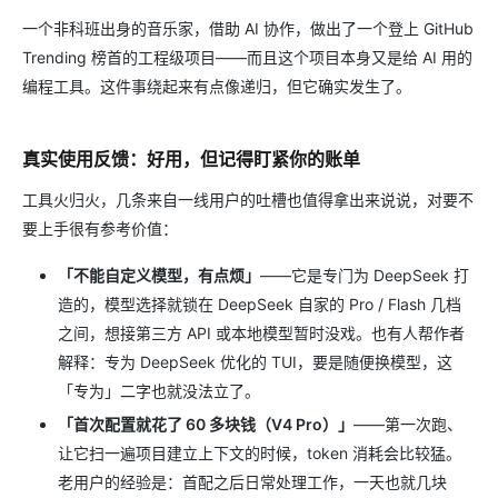
一个非科班出身的音乐家，借助 AI 协作，做出了一个登上 GitHub
Trending 榜首的工程级项目——而且这个项目本身又是给 AI 用的
编程工具。这件事绕起来有点像递归，但它确实发生了。
真实使用反馈：好用，但记得盯紧你的账单
工具火归火，几条来自一线用户的吐槽也值得拿出来说说，对要不
要上手很有参考价值：
「不能自定义模型，有点烦」
——它是专门为 DeepSeek 打
造的，模型选择就锁在 DeepSeek 自家的 Pro / Flash 几档
之间，想接第三方 API 或本地模型暂时没戏。也有人帮作者
解释：专为 DeepSeek 优化的 TUI，要是随便换模型，这
「专为」二字也就没法立了。
「首次配置就花了 60 多块钱（V4 Pro）」
——第一次跑、
让它扫一遍项目建立上下文的时候，token 消耗会比较猛。
老用户的经验是：首配之后日常处理工作，一天也就几块