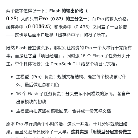
两个数字值得记一下：
Flash 的输出价格（
0.87）的三分之一
；而 Pro 的输入价格，
）
大
约
只
有
（
0.28
）
大
约
只
有
P
r
o
（
缓存命中（
0.435）之间差了一百多倍
）
和
未
命
中
（
0.003625
）
和
未
命
中
（
——这也是后面用户吐槽「缓存命中率」的根子所在。
既然 Flash 便宜这么多，那就别让昂贵的 Pro 一个人串行干完所有
事，而是让它当「项目经理」，同时派 16 个 Flash 子任务分头开
工。举个具体场景：让 DeepSeek-TUI 给整个项目写文档。
主模型（Pro）负责：规划文档结构、确定每个模块该写什
么、最后做汇总和润色
16 个 Flash 子任务负责：分头去读不同模块的源码，各自产
出该模块的初稿
主模型再把这些初稿收回来，合并成一份完整文档
原本 Pro 串行跑两个小时的活，这么一并发，十几分钟就能出结
果，而且总账单还砍掉了一大半。
这其实是「用模型分层定价做工