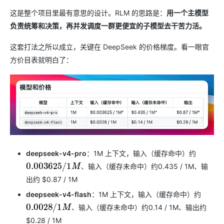
这是整个项目里最有意思的设计。RLM 的思路是：
用一个主模型
负责统筹和决策，再并发调度一群更便宜的子模型去干苦力活。
这套打法之所以成立，关键在 DeepSeek 的价格梯度。看一眼官
方价目表就明白了：
deepseek-v4-pro
：1M 上下文，输入（缓存命中）约
0.435 / 1M、输
、
输
入
（
缓
存
未
命
中
）
约
0.003625
/
1
M
、
输
入
（
缓
存
未
命
中
）
约
出约 $0.87 / 1M
deepseek-v4-flash
：1M 上下文，输入（缓存命中）约
0.14 / 1M、输出约
、
输
入
（
缓
存
未
命
中
）
约
0.0028
/
1
M
、
输
入
（
缓
存
未
命
中
）
约
$0.28 / 1M