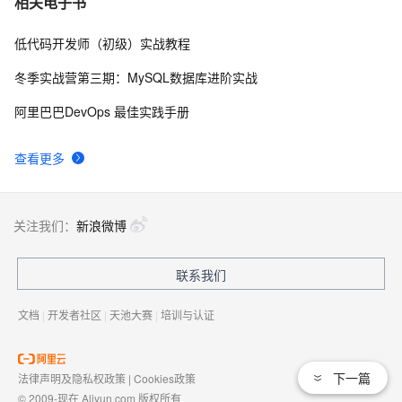
相关电子书
低代码开发师（初级）实战教程
自己看系统的“系统还原”
672
8
冬季实战营第三期：MySQL数据库进阶实战
AngularJS 五大特性，加快 Web 应用开发
674
9
阿里巴巴DevOps 最佳实践手册
WPF游戏开发——小鸡快跑
642
10
查看更多
关注我们：
新浪微博
联系我们
文档
|
开发者社区
|
天池大赛
|
培训与认证
下一篇
法律声明及隐私权政策
|
Cookies政策
© 2009-现在 Aliyun.com 版权所有