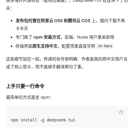
很多海外开源项目「能用但难装」，DeepSeek-TUI 在这块下了功
夫：
发布包托管在阿里云 OSS 和腾讯云 COS
上，国内下载不再
卡半天
专门做了
npm 安装方式
，前端、Node 用户拿来即用
终端界面
原生支持中文
，配置项里直接写明
zh-Hans
这些细节加在一起，传递的信号很明确：作者是真的把中文用户当
成了核心受众，而不是顺手翻译两句了事。
上手只要一行命令
最简单的方式是走 npm：