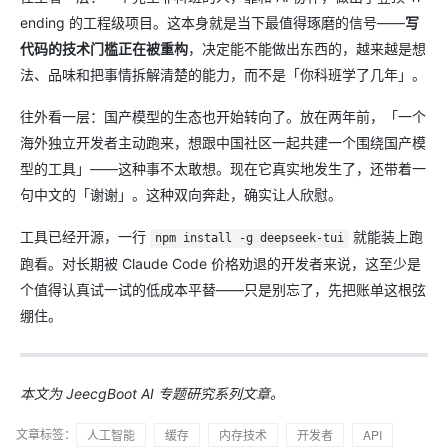
ending 的工程级项目。这本身就是当下最值得琢磨的信号——
写
代码的技术门槛正在被重构
，决定能不能做出东西的，越来越是想
法、品味和把事情拆解清楚的能力，而不是「你科班学了几年」。
往外看一层：国产模型的生态也开始转向了。放在两年前，「一个
海外独立开发者主动跑来，想跟中国社区一起共建一个围绕国产模
型的工具」——这种事不太敢想。现在它真实地发生了，还带着一
句中文的「谢谢」。这种双向奔赴，确实让人欣慰。
工具已经开源，一行
就能装上跑
npm install -g deepseek-tui
跑看。对长期被 Claude Code 价格劝退的开发者来说，这至少是
个值得认真试一试的低成本平替——只是别忘了，先把账单这根弦
绷住。
本文为 JeecgBoot AI 专题研究系列文章。
文章标签：
人工智能
缓存
内存技术
开发者
API