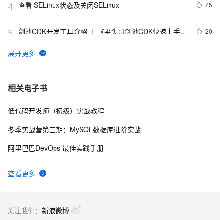
查看 SELinux状态及关闭SELinux
25
4
剑池CDK开发工具介绍  |  《平头哥剑池CDK快速上手指
20
5
南》第一章
WebAssembly 在 MOSN 中的实践 - 基础框架篇
12
6
userdel使用说明
5
7
相关电子书
低代码开发师（初级）实战教程
自己看系统的“系统还原”
14
8
冬季实战营第三期：MySQL数据库进阶实战
AngularJS 五大特性，加快 Web 应用开发
10
9
阿里巴巴DevOps 最佳实践手册
WPF游戏开发——小鸡快跑
5
10
查看更多
关注我们：
新浪微博