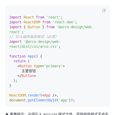
import
React
from
'react'
import
ReactDOM
from
'react-dom'
import
 { 
Button
 } 
from
'@arco-design/web-
react'
// 引入组件库的样式（必须）
import
'@arco-design/web-
react/dist/css/arco.css'
;

function
App
(
) {

return
 (

<
Button
type
=
'primary'
>
      主要按钮

</
Button
>
  );

}

ReactDOM
.
render
(
<
App
 />
, 
document
.
getElementById
(
'app'
⚠️ 重要提示：必须引入 arco.css 样式文件，否则组件样式不会生