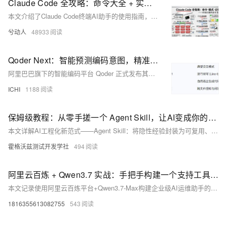
Claude Code 全攻略：命令大全 + 实战工作流（建议收藏）
本文介绍了Claude Code终端AI助手的使用指南，主要内容包括：1)常用命令如版本查看、项目启动和更新；2)三种工作模式切换及界面说明；3)核心功能指令速查表，包含初始化、压缩对话、清除历史等操作；4)详细解析了/init、/help、/clear、/compact、/memory等关键命令的使用场景和语法。文章通过丰富的界面截图和场景示例，帮助开发者快速掌握如何通过命令行和交互界面高效使用Claude Code进行项目开发，特别强调了CLAUDE.md文件作为项目知识库的核心作用。
兮动人
48933
Qoder Next：智能预测编码意图，精准化解开发难题
阿里巴巴旗下的智能编码平台 Qoder 正式发布其全新品牌 NEXT，并推出了基于自研 NEXT 模型的高阶智能补全能力 。 这一发布不仅仅是产品版本的更迭，它标志着 AI 辅助编程正式从“代码续写”阶段迈向“意图感知与自主代理”的 Agentic 编码新纪元 。 Qoder NEXT 通过结合抽象语法树（AST）精准模拟、ActionRL 强化学习算法以及海量真实编辑行为的学习，构建了一个能够主动感知代码库、理解开发者编辑历史的深度认知模型 。
ICHI
1188
保姆级教程：从零手搓一个 Agent Skill，让AI变成你的专属助手
本文详解AI工程化新范式——Agent Skill：将隐性经验封装为可复用、可复现、可进化的标准化流程。通过实战手搓邮件Skill，揭示其三层渐进加载机制与落地路径，助你告别低效对话，迈向流程驱动的AI协作新时代。
霍格沃兹测试开发学社
494
阿里云百炼 + Qwen3.7 实战：手把手构建一个支持工具调用的 AI Agent
本文记录使用阿里云百炼平台+Qwen3.7-Max构建企业级AI运维助手的全过程：依托其原生Function Calling、128K上下文与多工具并行调用能力，实现稳定、合规、低成本的Agent落地，含完整代码、踩坑解析与成本实测。
1816355613082755
543