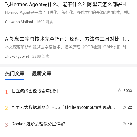
🚀Hermes Agent是什么、能干什么？阿里云怎么部署Hermes Agent图文指南
Hermes Agent是一款**自进化、私有化、多能力**的开源AI智能体，凭借持久记忆、技能沉淀、多平台接入的核心优势，成为个人与企业搭建专属AI助手的优选。阿里云提供轻量应用服务器、计算巢、ECS三种部署方案，新手可通过一键部署10分钟上线，进阶用户可自定义配置，满足不同场景需求。部署后可实现个人效率提升、开发运维自动化、团队协作辅助等功能，搭配阿里云百炼大模型，打造低成本、高可控的AI智能体服务。
ClawdbotMoltbot
1692
AI视频去字幕技术完全指南：原理、方法与工具对比（2026版）
本文深度解析AI视频去字幕技术，涵盖原理（OCR检测+GAN修复+时序一致性）、主流工具横评、分步实操教程及短视频、教育、影视等六大行业应用。适合创作者、自媒体人与技术爱好者，20分钟掌握高效去字幕方法。
zfhvx64ydb4r6
2266
热门文章
最新文章
拍立淘的图像搜索与识别
6033
1
阿里云大数据利器之-RDS迁移到Maxcompute实现动态
22
2
分区
Docker 进阶之镜像分层详解
40
3