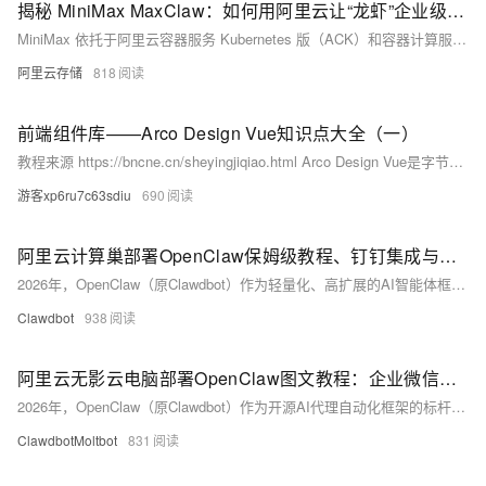
揭秘 MiniMax MaxClaw：如何用阿里云让“龙虾”企业级大规模落地
MiniMax 依托于阿里云容器服务 Kubernetes 版（ACK）和容器计算服务（ACS）提供的 ACS Agent Sandbox，为其最新发布的企业级平台 MaxClaw 构建了一套端到端的云原生 Agent 基础设施。
阿里云存储
818
前端组件库——Arco Design Vue知识点大全（一）
教程来源 https://bncne.cn/sheyingjiqiao.html Arco Design Vue是字节跳动开源的企业级Vue 3设计系统，源于抖音等亿级应用实践。聚焦设计一致性、开发提效与多端适配，具备60+高质量组件、全TypeScript支持、极致性能及可视化主题定制能力，已成为Vue 3生态中增长迅速的现代化UI解决方案。
游客xp6ru7c63sdiu
690
阿里云计算巢部署OpenClaw保姆级教程、钉钉集成与千问Qwen3.6-Plus全配置指南
2026年，OpenClaw（原Clawdbot）作为轻量化、高扩展的AI智能体框架，凭借极简部署、多平台兼容与强大的工具调用能力，成为个人与团队搭建专属AI助理的首选方案。对于零基础用户，**阿里云计算巢**提供了官方认证的一键部署模板，无需手动配置环境、安装依赖，即可实现分钟级上线；同时搭配**阿里云轻量服务器**命令行部署方案，形成“可视化零代码+命令行高效”双路径，全面覆盖新手需求。
Clawdbot
938
阿里云无影云电脑部署OpenClaw图文教程：企业微信集成+千问Qwen3.6-Plus配置+常见问题解答
2026年，OpenClaw（原Clawdbot）作为开源AI代理自动化框架的标杆产品，凭借数据安全可控、跨平台兼容、大模型生态完善、企业级协作适配的核心优势，成为团队搭建专属智能助手的首选方案。阿里云无影云电脑以桌面化操作、弹性算力、即开即用、安全稳定的特性，为OpenClaw提供了零门槛部署环境，无需掌握复杂Linux命令，图形化界面即可完成全流程配置，完美适配企业办公场景。同时，OpenClaw原生支持企业微信深度集成，让团队成员可通过企业微信随时随地与AI助手协作，配合阿里云千问Qwen3.6-Plus高性能大模型，实现智能对话、代码生成、任务自动化、文档处理、会议纪要等全场景企业级能
ClawdbotMoltbot
831