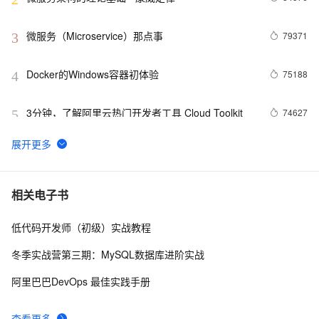
微服务（Microservice）那点事
79371
3
Docker的Windows容器初体验
75188
4
3分钟，了解阿里云热门开发者工具 Cloud Toolkit
74627
5
Docker学习路线图 (持续更新中)
61960
6
利用Zipkin对Spring Cloud应用进行服务追踪分析
56987
7
相关电子书
低代码开发师（初级）实战教程
基于Docker容器的，Jenkins、GitLab构建持续集成
48096
8
CI
冬季实战营第三期：MySQL数据库进阶实战
谈谈 Docker Volume 之权限管理（一）
43493
9
阿里巴巴DevOps 最佳实践手册
容器镜像服务 Docker镜像的基本使用
39006
10
查看更多