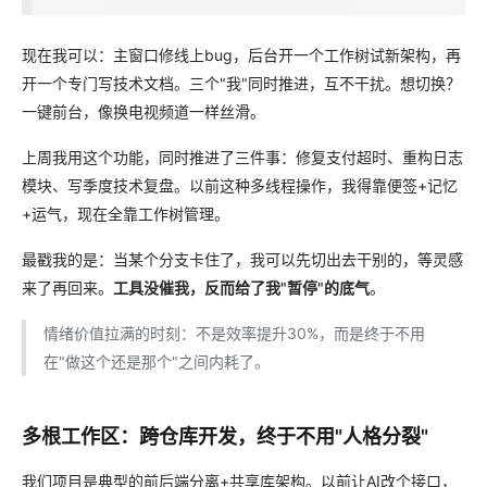
现在我可以：主窗口修线上bug，后台开一个工作树试新架构，再
开一个专门写技术文档。三个"我"同时推进，互不干扰。想切换？
一键前台，像换电视频道一样丝滑。
上周我用这个功能，同时推进了三件事：修复支付超时、重构日志
模块、写季度技术复盘。以前这种多线程操作，我得靠便签+记忆
+运气，现在全靠工作树管理。
最戳我的是：当某个分支卡住了，我可以先切出去干别的，等灵感
来了再回来。
工具没催我，反而给了我"暂停"的底气
。
情绪价值拉满的时刻：不是效率提升30%，而是终于不用
在"做这个还是那个"之间内耗了。
多根工作区：跨仓库开发，终于不用"人格分裂"
我们项目是典型的前后端分离+共享库架构。以前让AI改个接口，