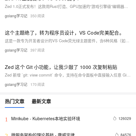
Zed 1.0正式发布！这款用Rust打造、GPU加速的“游戏引擎级”编辑器，告别Electron瓶颈，实现毫秒级响应；原生集成AI多Agent协作，支持DeltaDB字符级同步。它不是VS Code替代品，而是对编辑器本质的重新定义——性能即自由，人机协作为常态。（239字）
golang学习记
350
这个主题绝了，转为程序员设计，VS Code完美配合。
这是一款专为开发者设计的VS Code荧光绿主题套件，含6种风格（如Midnight、Liquid Glass），兼顾护眼、降噪与审美。高亮关键字、柔化字符串、弱化注释，提升代码可读性；同步终端配色，消除视觉割裂。小改变，大心流——让眼睛更轻松，思维更专注。（239字）
golang学习记
397
Zed 这个 Git 小功能，让我少敲了 1000 次复制粘贴
Zed 新增 `git: view commit` 命令，支持在命令面板中直接输入任意 Git ref（如 `HEAD`、`main`、`abc1234` 或 `HEAD~3`），秒开提交详情。带实时预览、防抖查询与友好报错，免去复制粘贴，大幅提升高频操作效率。（239字）
golang学习记
170
热门文章
最新文章
Minikube - Kubernetes本地实验环境
126029
1
微服务架构的理论基础 - 康威定律
84576
2