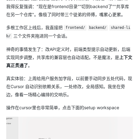
我得反复强调："现在是frontend目录""切到backend了""共享库
在另一个仓库"。像极了同时带三个徒弟的师傅，嘴累心更累。
多根工作区上线后，我直接把
frontend/
backend/
shared-li
三个文件夹拖进同一个会话。
b/
神奇的事情发生了：改API定义时，前端类型提示自动更新，后端
实现同步调整，共享库的兼容层也自动适配。不是魔法，是
上下文
真正贯通了
。
真实体验：上周给用户服务加字段，以前要手动同步五处代码，现
在Cursor 自动识别依赖关系，一处修改，全局感知。我坐在旁
边，像看一场精心编排的交响乐。
操作在cursor里也非常简单，点击下面的setup workspace