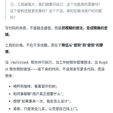
己。工具越强大，我们越要问自己：这个功能真的需要吗？
这个架构还能更优雅吗？这个产品，真的在解决用户的问题
吗？
写代码的本质，不是敲击键盘，而是
把模糊的想法，变成精确的逻
辑
。
工具的价值，不在于多炫酷，而在于
降低从"想到"到"做到"的摩
擦
。
当
帮你并行执行，当工作树帮你管理想法，当 Bugb
/multitask
ot 帮你预防错误——省下来的时间，不该用来写更多代码，而该
用来：
喝杯热咖啡，看看窗外的树；
和同事聊聊"用户真正想要什么"；
想想"如果重来一次，我会怎么设计"；
或者，只是发会儿呆，让灵感自己找上门。