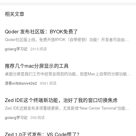
相关文章
Qoder 发布社区版：BYOK免费了
Qoder社区版上线，免费开放BYOK（自带密钥）功能！开发者可自由接入Qwen、Kimi、DeepSeek等5大国产模型，按需选择Coding/Token/按量三种计费模式。零配置用顶级模型，或全权掌控成本与工具链——自由，才是创造力的起点。（239字）
golang学习记
2415
推荐几个mac分屏显示的工具
桌面分屏是我们工作中经常会用到的功能，但是Mac上自带的分屏功能非常有限，必须进入全屏才能使用，管理窗口时使用起来并不方便。本文中我们就来推荐几款好用的Mac分屏软件，让你的窗口管理更简单
游客vnfb6svvv42e2
6561
Zed IDE这个终端新功能，治好了我的窗口切换焦虑
Zed IDE近期发布多项重磅更新，尤其新增“New Center Terminal”功能，让终端可直接在编辑区并排打开，告别拖拽拼图式操作。本文详解其双终端模式、心流提升逻辑及开源协作精神，并展望AI驱动的智能终端未来。（239字）
golang学习记
356
Zed 1.0正式发布：VS Code慌了？