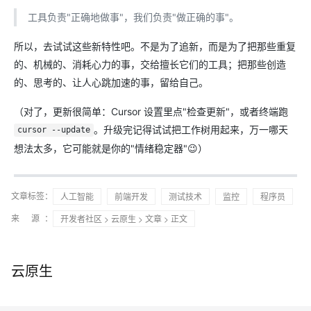
工具负责"正确地做事"，我们负责"做正确的事"。
所以，去试试这些新特性吧。不是为了追新，而是为了把那些重复
的、机械的、消耗心力的事，交给擅长它们的工具；把那些创造
的、思考的、让人心跳加速的事，留给自己。
（对了，更新很简单：Cursor 设置里点"检查更新"，或者终端跑
。升级完记得试试把工作树用起来，万一哪天
cursor --update
想法太多，它可能就是你的"情绪稳定器"😉）
文章标签：
人工智能
前端开发
测试技术
监控
程序员
来 源：
开发者社区
>
云原生
>
文章
> 正文
云原生