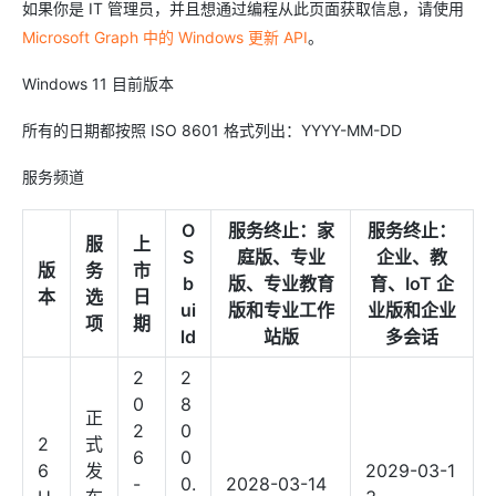
如果你是 IT 管理员，并且想通过编程从此页面获取信息，请使用
Microsoft Graph 中的 Windows 更新 API
。
Windows 11 目前版本
所有的日期都按照 ISO 8601 格式列出：YYYY-MM-DD
服务频道
O
服务终止：家
服务终止：
服
上
S
庭版、专业
企业、教
版
务
市
b
版、专业教育
育、IoT 企
本
选
日
ui
版和专业工作
业版和企业
项
期
ld
站版
多会话
2
2
0
8
正
2
0
2
式
6
0
6
发
2029-03-1
-
0.
2028-03-14