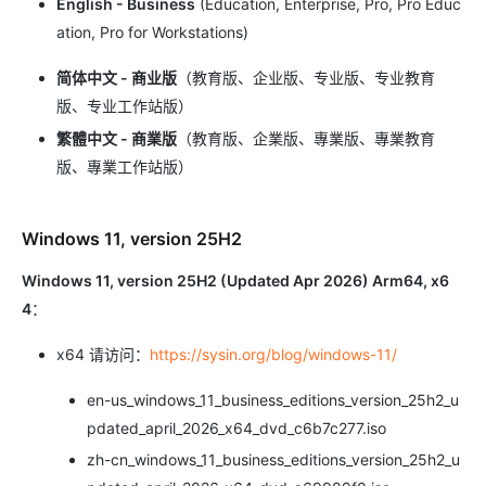
English - Business
(Education, Enterprise, Pro, Pro Educ
ation, Pro for Workstations)
简体中文 - 商业版
（教育版、企业版、专业版、专业教育
版、专业工作站版）
繁體中文 - 商業版
（教育版、企業版、專業版、專業教育
版、專業工作站版）
Windows 11, version 25H2
Windows 11, version 25H2 (Updated Apr 2026) Arm64, x6
4
：
x64 请访问：
https://sysin.org/blog/windows-11/
en-us_windows_11_business_editions_version_25h2_u
pdated_april_2026_x64_dvd_c6b7c277.iso
zh-cn_windows_11_business_editions_version_25h2_u