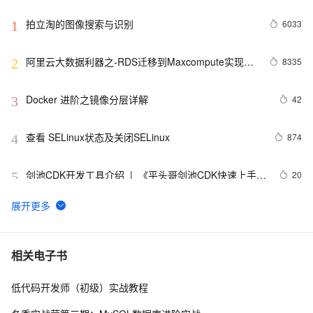
拍立淘的图像搜索与识别
6033
1
阿里云大数据利器之-RDS迁移到Maxcompute实现动
8335
2
态分区
Docker 进阶之镜像分层详解
42
3
查看 SELinux状态及关闭SELinux
874
4
剑池CDK开发工具介绍  |  《平头哥剑池CDK快速上手指
20
5
南》第一章
WebAssembly 在 MOSN 中的实践 - 基础框架篇
12
6
userdel使用说明
661
7
相关电子书
低代码开发师（初级）实战教程
自己看系统的“系统还原”
673
8