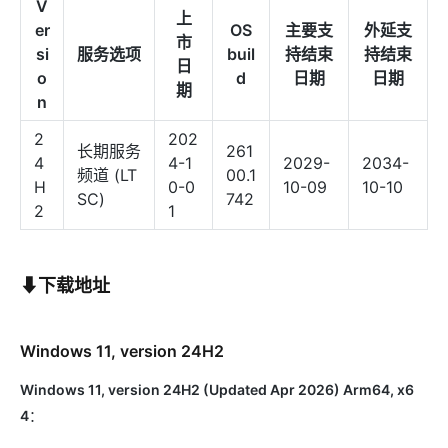
V
上
er
OS
主要支
外延支
市
si
服务选项
buil
持结束
持结束
日
o
d
日期
日期
期
n
2
202
长期服务
261
4
4-1
2029-
2034-
频道 (LT
00.1
H
0-0
10-09
10-10
SC)
742
2
1
⬇下载地址
Windows 11, version 24H2
Windows 11, version 24H2 (Updated Apr 2026) Arm64, x6
4
：