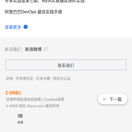
冬季实战营第三期：MySQL数据库进阶实战
AngularJS 五大特性，加快 Web 应用开发
674
9
阿里巴巴DevOps 最佳实践手册
WPF游戏开发——小鸡快跑
642
10
查看更多
关注我们：
新浪微博
联系我们
文档
|
开发者社区
|
天池大赛
|
培训与认证
下一篇
法律声明及隐私权政策
|
Cookies政策
© 2009-现在 Aliyun.com 版权所有
增值电信业务经营许可证：
浙B2-20080101
域名注册服务机构许可：
浙D3-20210002
目录
浙公网安备 33010602009975号
浙B2-20080101-4