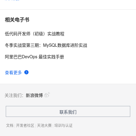
tailwindcss使用教程
4
6
我的博客即将入驻“云栖社区”，诚邀技术同仁一同入驻。
5
7
相关电子书
低代码开发师（初级）实战教程
思科路由器的密码恢复
4
8
冬季实战营第三期：MySQL数据库进阶实战
有一种忙，叫做很有希望
6
9
阿里巴巴DevOps 最佳实践手册
深度优先搜索的图文介绍
3
10
查看更多
关注我们：
新浪微博
联系我们
文档
|
开发者社区
|
天池大赛
|
培训与认证