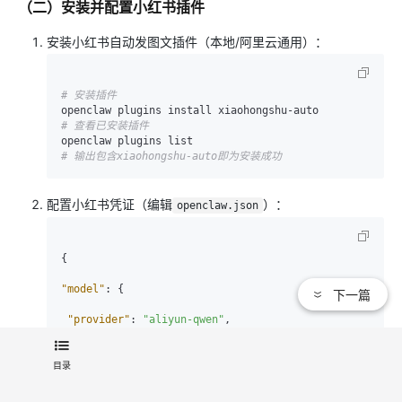
（二）安装并配置小红书插件
安装小红书自动发图文插件（本地/阿里云通用）：
# 安装插件
# 查看已安装插件
# 输出包含xiaohongshu-auto即为安装成功
配置小红书凭证（编辑
）：
openclaw.json
{
"model"
:
{
下一篇
"provider"
:
"aliyun-qwen"
,
"api_key"
:
"你的千问API Key"
,
"secret"
:
"你的千问Secret"
,
"model_name"
:
"qwen3.5-plus"
,
目录
"base_url"
:
"https://dashscope.aliyuncs.com/api/v1"
,