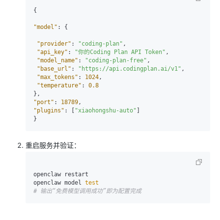
{
"model"
:
{
"provider"
:
"coding-plan"
,
"api_key"
:
"你的Coding Plan API Token"
,
"model_name"
:
"coding-plan-free"
,
"base_url"
:
"https://api.codingplan.ai/v1"
,
"max_tokens"
:
1024
,
"temperature"
:
0.8
}
,
"port"
:
18789
,
"plugins"
:
[
"xiaohongshu-auto"
]
}
重启服务并验证：
openclaw restart

openclaw model 
test
# 输出“免费模型调用成功”即为配置完成