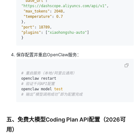
"base_url"
:
"https://dashscope.aliyuncs.com/api/v1"
,
"max_tokens"
:
2048
,
"temperature"
:
0.7
}
,
"port"
:
18789
,
"plugins"
:
[
"xiaohongshu-auto"
]
}
保存配置并重启OpenClaw服务：
# 重启服务（本地/阿里云通用）
# 验证千问API配置
openclaw model 
test
# 输出“模型调用成功”即为配置完成
五、免费大模型Coding Plan API配置（2026可
用）