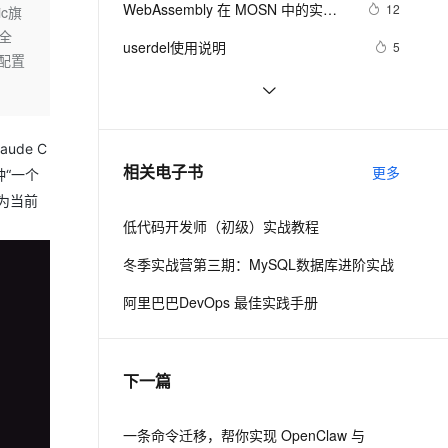
安全
WebAssembly 在 MOSN 中的实践 - 
我要投诉
e-1.1-I2V
Cosyvoice-V3-Flash
12
c旗
PolarDB
上云场景组合购
Milvus 弹性伸缩功能新增节
伴
基础框架篇
的全
漫剧创作，剧本、分镜、视频高效生成
100%兼容MySQL、PostgreSQL，兼容Oracle，支持集中和分布式
覆盖90%+业务场景，专享组合折扣价
点支持范围
畅自然，细节丰富
高表现力语音合成大模型，语音克隆听感自然
VPN
userdel使用说明
5
配置
ernetes 版 ACK
云聚AI 严选权益
AI 原生数据库服务发布
SSL 证书
自己看系统的“系统还原”
14
2V
Fun-ASR
，一键激活高效办公新体验
理容器应用的 K8s 服务
精选AI产品，从模型到应用全链提效
Agent 数据网关
文戏情感细腻自然，动作戏激烈拳拳到肉，实现更强表演能力
支持中英文自由切换，具备更强的噪声鲁棒性
堡垒机
AngularJS 五大特性，加快 Web 应
10
AI 用量加速计划
云原生数据库 PolarDB
用开发
ude C
防火墙
、识别商机，让客服更高效、服务更出色。
WPF游戏开发——小鸡快跑
新老同享，达量后返
Agentic Database 发布
5
相关电子书
更多
种“一个
主机安全
应用
为当前
低代码开发师（初级）实战教程
千问办公
NEW
AI 应用及服务市场
的智能体编程平台
一站式AI生产力平台
冬季实战营第三期：MySQL数据库进阶实战
AI 应用
伶鹊
阿里巴巴DevOps 最佳实践手册
企业级人与Agent协作平台，接入和调度多个数字员工
智能客服平台，对话机器人、对话分析、智能外呼
大模型
大模型服务平台百炼 - 全妙
自然语言处理
下一篇
应用创作平台
多模态内容创作工具，已接入 DeepSeek
数据标注
机器学习
一条命令迁移，帮你实现 OpenClaw 与