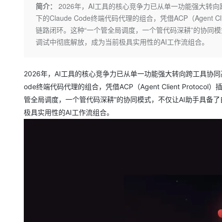
存储
天池大赛
Qwen3.7-Plus
简介：
2026年，AI工具的核心竞争力已从单一功能强大转向跨工
云解析DNS
解决方案免费试用 新老
电子合同
下的Claude Code终端代码代理的组合，凭借ACP（Agent 
最高领取价值200元试用
能看、能想、能动手的多模
安全
网络与CDN
AI 算法大赛
畅捷通
链路闭环。这种“一个管全局调度，一个管代码深耕”的协同
大数据开发治理平台 Data
AI 产品 免费试用
网络
安全
云开发大赛
调试中彻底解放，成为当前极具实用性的AI工作流组合。
Qwen3-VL-Plus
Tableau 订阅
1亿+ 大模型 tokens 和 
可观测
入门学习赛
中间件
AI空中课堂在线直播课
云防火墙
140+云产品 免费试用
2026年，AI工具的核心竞争力已从单一功能强大转向跨工具协同高效。O
上云与迁云
云原生的云上边界网络安全
产品新客免费试用，最长1
数据库
ode终端代码代理的组合，凭借ACP（Agent Client Pro
生态解决方案
大模型服务
企业出海
大模型ACA认证体验
管全局调度，一个管代码深耕”的协同模式，不仅让AI助手具备
大数据计算
助力企业全员 AI 认知与能
行业生态解决方案
极具实用性的AI工作流组合。
千问AI平台-Token Plan
政企业务
媒体服务
开发者生态解决方案
企业服务与云通信
千问AI平台-模型体验
AI 开发和 AI 应用解决
在线体验全尺寸、多种模态
域名与网站
Happy 系列大模型
终端用户计算
Serverless
开发工具