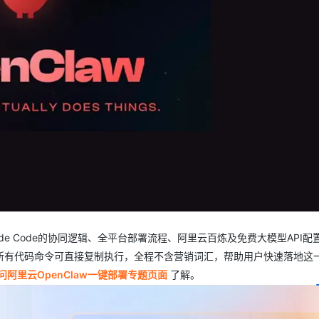
AI 应用
10分钟微调：让0.6B模型媲美235B模
多模态数据信
型
依托云原生高可用架构,实现Dify私有化部署
用1%尺寸在特定领域达到大模型90%以上效果
一个 AI 助手
超强辅助，Bol
即刻拥有 DeepSeek-R1 满血版
在企业官网、通讯软件中为客户提供 AI 客服
多种方案随心选，轻松解锁专属 DeepSeek
aude Code的协同逻辑、全平台部署流程、阿里云百炼及免费大模型API配
所有代码命令可直接复制执行，全程不含营销词汇，帮助用户快速落地这
问阿里云OpenClaw一键部署专题页面
了解。