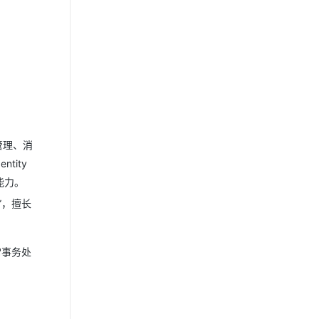
管理、消
tity
能力。
”，擅长
常事务处