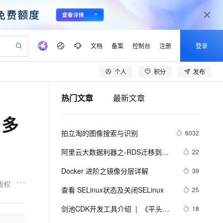
文档
备案
控制台
注册
登录
个人
积分
发布
验
作计划
器
AI 活动
专业服务
服务伙伴合作计划
开发者社区
加入我们
产品动态
服务平台百炼
阿里云 OPC 创新助力计划
热门文章
最新文章
一站式生成采购清单，支持单品或批量购买
可编辑精美 PPT 文稿
S产品伙伴计划（繁花）
峰会
CS
造的大模型服务与应用开发平台
Agency Agents：拥有专属领域专家
AI 生产力先锋
Al MaaS 服务伙伴赋能合作
域名
博文
Careers
至高可申请百万元
Qwen3.8-Max 模型上线
｜多
 轻松生成专业的 PPT
开启高性价比 AI 编程新体验
弹性可伸缩的云计算服务
先锋实践拓展 AI 生产力的边界
多领域专家智能体,一键组建 AI 虚拟交付团队
Token 补贴，五大权
计划
海大会
伙伴信用分合作计划
商标
问答
社会招聘
拍立淘的图像搜索与识别
6032
益加速 OPC 成功
帕鲁游戏服务器
SS
HappyHorse 打造一站式影视创作平台
飞天发布时刻
HOT
Open Search 向量检索版支
划
备案
电子书
校园招聘
联机服务器，轻松开启游戏
视频创作，一键激活电商全链路生产力
稳定、安全、高性价比、高性能的云存储服务
所见，即是所愿
持视频检索 Pipeline 功能
可视化编排打通从文字构思到成片全链路闭环
更多支持
阿里云大数据利器之-RDS迁移到
22
划
公司注册
镜像站
视频生成
语音识别与合成
Maxcompute实现动态分区
 智能体与工作流应用
漫剧工坊：一站式动画创作平台
AI 实训营
应用身份服务 (IDaaS)
Docker 进阶之镜像分层详解
39
合作伙伴培训与认证
划
上云迁移
站生成，高效打造优质广告素材
全接入的云上超级电脑
通过阿里云百炼高效搭建AI应用,助力高效开发
快速生产连贯的高质量长漫剧
从基础到进阶，Agent 创客手把手教你
OpenClaw 管理能力上线
版权
lScope
我要反馈
e-1.1-T2V
Qwen3-TTS-Flash
查看 SELinux状态及关闭SELinux
25
查询合作伙伴
n Alibaba Cloud ISV 合作
代维服务
建企业门户网站
10 分钟搭建微信、支付宝小程序
MaxCompute MaxFrame 提
畅细腻的高质量视频
离线语音合成大模型，多语言方言自适应，低延迟高稳定
创新加速
剑池CDK开发工具介绍  |  《平头哥
ope
登录合作伙伴管理后台
18
我要建议
站，无忧落地极速上线
以可视化方式快速构建移动和 PC 门户网站
国内短信简单易用，安全可靠，秒级触达，全球覆盖200+国家和地区。
高效部署网站，快速应用到小程序
供自动弹性内存功能
剑池CDK快速上手指南》第一章