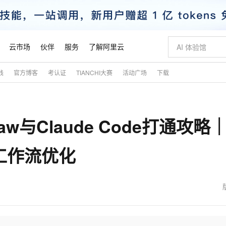
云市场
伙伴
服务
了解阿里云
践
官方博客
考认证
TIANCHI大赛
活动广场
下载
AI 特惠
数据与 API
成为产品伙伴
企业增值服务
最佳实践
价格计算器
AI 场景体
基础软件
产品伙伴合
阿里云认证
市场活动
配置报价
大模型
自助选配和估算价格
步到位
智启 AI 普惠权益
产品生态集成认证中心
企业支持计划
云上春晚
域名与网站
Qwen Audio：打造专属 AI 语音助手
千问官方 MaaS 平台，为开发者和 Agent 而生，新用户赠送 1 亿 + tokens 额度
一句话生成原生
AI Coding
阿里云Maa
2026 阿里云
云服务器 E
为企业打
数据集
Windows
大模型认证
模型
NEW
NEW
aw与Claude Code打通攻略
格式还原
值低价云产品抢先购
至高享 1亿+免费 tokens，加速 Al 应用落地
提供智能易用的域名与建站服务
Qwen-Audio-3.0-Realtime 端到端实时语音角色扮演
输入一句话想法,
智能编程，一键
安全可靠、
产品生态伙伴
专家技术服务
云上奥运之旅
弹性计算合作
阿里云中企出
手机三要素
宝塔 Linux
全部认证
价格优势
开源旗舰模型
即刻拥有 DeepSeek-V4-Pro
阿里云 OPC 创新助力计划
千问大模型
一键部署幻兽
AI 电商营销
对象存储 O
大模型
产品生态伙伴工作台
企业增值服务台
云栖战略参考
云存储合作计
云栖大会
身份实名认证
CentOS
训练营
工作流优化
推动算力普惠，释放技术红利
最高返9万
真正可用的 1M 上下文,一次完成代码全链路开发
快速构建应用程序和网站，即刻迈出上云第一步
轻松解锁专属 DeepSeek-V4-Pro
至高百万元 Token 补贴，加速一人公司成长
多元化、高性能、安全可靠的大模型服务
一键购买专属
从图文生成到
云上的中国
数据库合作计
活动全景
短信
Docker
图片和
自进化智能体
5 分钟轻松部署专属 QwenPaw
Token Plan 模型订阅计划
数字证书管理服务（原SSL证书）
高效搭建 AI
AI 广告创作
无影云电脑
企业成长
NEW
HOT
信息公告
看见新力量
云网络合作计
OCR 文字识别
JAVA
越聪明
证享300元代金券
全托管，含MySQL、PostgreSQL、SQL Server、MariaDB多引擎
Qwen3.8-Max 首发尝鲜，限时加量 10 倍，夜间低至2折
实现全站HTTPS，呈现可信的WEB访问
从聊天伙伴进化为能主动干活的本地数字员工
图文、视频一
随时随地安
魔搭 Mode
Kimi-K3
HappyHors
NEW
loud
服务实践
官网公告
金融模力时刻
Salesforce O
版
发票查验
全能环境
Claude Code + GStack 打造工程团队
千问办公，限时限量积分加倍
Qoder
低代码高效构
AI 建站
短信服务
型
NEW
作计划
Kimi 最新旗舰模型，长程编程与推理利器
让文字生成流
计划
创新中心
魔搭 ModelSc
健康状态
理服务
让AI从“聊天伙伴”进化为能干活的“数字员工”
安装技能 GStack，拥有专属 AI 工程团队
你的AI工作搭子，覆盖日常办公高频场景
面向真实软件的智能体编程平台
0 代码专业建
客户案例
天气预报查询
操作系统
态合作计划