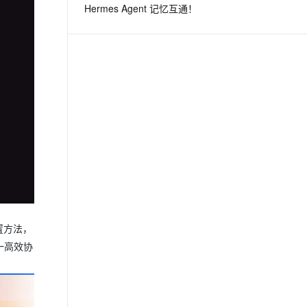
Hermes Agent 记忆互通！
息提取
与 AI 智能体进行实时音视频通话
从文本、图片、视频中提取结构化的属性信息
构建支持视频理解的 AI 音视频实时通话应用
t.diy 一步搞定创意建站
构建大模型应用的安全防护体系
通过自然语言交互简化开发流程,全栈开发支持
通过阿里云安全产品对 AI 应用进行安全防护
置方法，
一高效协