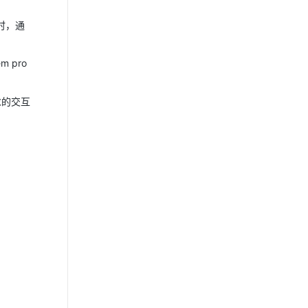
时，通
m pro
需求的交互