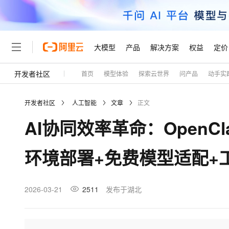
大模型
产品
解决方案
权益
定价
开发者社区
首页
模型体验
探索云世界
问产品
动手实
大模型
产品
解决方案
权益
定价
云市场
伙伴
服务
了解阿里云
精选产品
精选解决方案
普惠上云
产品定价
精选商城
成为销售伙伴
售前咨询
为什么选择阿里云
千问AI平台
开发者社区
人工智能
文章
正文
了解云产品的定价详情
大模型服务平台百炼
睿译宝，AI翻译排版一
普惠上云 官方力荐
分销伙伴
在线服务
网站建设
什么是云计算
大
AI协同效率革命：OpenCl
大模型服务与应用平台
上传文档即自动完成翻译和
云服务器38元/年起，超
咨询伙伴
多端小程序
技术领先
云上成本管理
售后服务
轻量应用服务器
GLM-5.2：长任务时代
官方推荐返现计划
大模型
精选产品
精选解决方案
Salesforce 国际版订阅
稳定可靠
环境部署+免费模型适配+
管理和优化成本
推荐新用户得奖励，单订单
销售伙伴合作计划
自助服务
友盟天域
安全合规
人工智能与机器学习
AI
文本生成
云数据库 RDS
Hermes Agent，打造
云工开物
无影生态合作计划
在线服务
观测云
分析师报告
自主进化，持久记忆，越用
高校专属算力普惠，学生认
计算
互联网应用开发
2026-03-21
2511
发布于湖北
Qwen3.8-Max
HOT
Salesforce On Alibaba C
工单服务
Tuya 物联网平台阿里云
研究报告与白皮书
人工智能平台 PAI
快速拥有专属 OpenClaw
大模
Consulting Partner 合
大数据
容器
智能体时代全能旗舰模型
免费试用
短信专区
一站式AI开发、训练和推
蓝凌 OA
AI 大模型销售与服务生
现代化应用