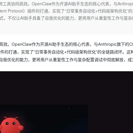
Deepseek-v4-pro
HappyHors
具协同高效。OpenClaw作为开源AI助手生态的核心代表，与Anthropi
同享
万小智 AI 建站低至 15元/月
Qoder CN
AI 短剧/漫剧
云原生数据库 
快递物流查询
WordPress
成为服务伙
高校合作
Client Protocol）插件的打通，实现了“日常事务自动化+代码级架构优化”
点，立即开启云上创新
覆盖公网/内网、递归/权威、移动APP等全场景解析服务
送.CN域名，送备案服务码
基于千问大模型等，支持代码智能生成、研发智能问答
AI助力短剧
态智能体模型
旗舰 MoE 大模型，百万上下文与顶尖推理能力
图生视频，流
Ubuntu
模式，不仅让AI助手具备了自我优化的能力，更将用户从重复性工作与复杂
服务生态伙伴
云工开物
企业应用
Works
Night Plan 支持 Qwen 3.8-Max
云原生大数据计算服务 MaxCompute
AI 办公
容器服务 Kub
NEW
GLM-5.2
Wan2.7-T
Red Hat
30+ 款产品免费体验
Data Agent 驱动的一站式 Data+AI 开发治理平台
夜间 5 折，Qwen/Meoo/TokenPlan 客户专享
面向分析的企业级SaaS模式云数据仓库
AI智能应用
提供一站式管
科研合作
视觉 Coding、空间感知、多模态思考等全面升级
1M上下文，专为长程任务能力而生
ERP
堂（旗舰版）
SUSE
智能客服
penClaw作为开源AI助手生态的核心代表，与Anthropic旗下的Cla
CRM
防护产品
2个月
自动承接线索
tocol）插件的打通，实现了“日常事务自动化+代码级架构优化”的全链路闭环。这
建站小程序
OA 办公系统
AI 应用构建
大模型原生
了自我优化的能力，更将用户从重复性工作与复杂配置调试中彻底解放，成
力提升
财税管理
模板建站
Qoder
大模型服务平台百炼-应用模版
HOT
NEW
面向真实软件
个人版上线、团队版降价；千问3.8-Max首发发尝鲜
丰富多元化的应用模版和解决方案
400电话
定制建站
万有无界
大模型服务平台百炼-智能体
方案
广告营销
模板小程序
的模型效果
灵活可视化地构建企业级 Agent
定制小程序
秒悟
人工智能平台 PAI
APP 开发
云端极速 AI 
新一代 AI 视频生成模型，深度适配广告营销等场景
AI Native 的算法工程平台，一站式完成建模、训练、推理服务部署
建站系统