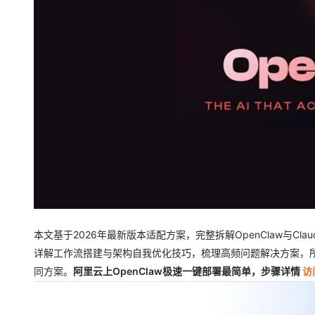
大模型解决方案
迁移与运维管理
快速部署 Dify，高效搭建 
专有云
10 分钟在聊天系统中增加
本文基于2026年最新版本适配方案，完整拆解OpenClaw与Cl
详解工作流搭建与架构自我优化技巧，梳理高频问题解决方案，
同方案。
阿里云上OpenClaw极速一键部署最简单，步骤详情
访