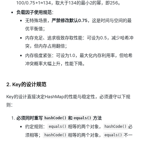
100/0.75+1≈134，取大于134的最小2的幂，即256。
负载因子使用规范
：
无特殊场景，
严禁修改默认0.75
，这是时间与空间的最
优平衡值；
内存充足、追求极致存取性能：可设为0.5，减少哈希冲
突，但内存占用翻倍；
内存极度紧张：可设为1.0，最大化内存利用率，但哈希
冲突概率大幅上升，性能下降。
2. Key的设计规范
Key的设计直接决定HashMap的性能与稳定性，必须遵守以下规
则：
必须同时重写
和
方法
hashCode()
equals()
约定规则：
相等的两个对象，
必
equals()
hashCode()
须相等；
相等的两个对象，
不一
hashCode()
equals()