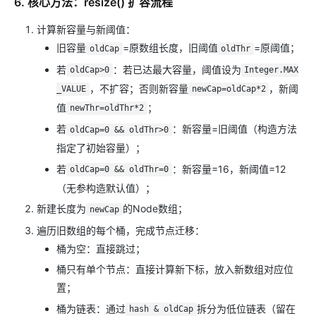
6. 核心方法：resize() 扩容流程
计算新容量与新阈值：
旧容量
=原数组长度，旧阈值
=原阈值；
oldCap
oldThr
若
：若已达最大容量，阈值设为
oldCap>0
Integer.MAX
，不扩容；否则新容量
，新阈
_VALUE
newCap=oldCap*2
值
；
newThr=oldThr*2
若
：新容量=旧阈值（构造方法
oldCap=0 && oldThr>0
指定了初始容量）；
若
：新容量=16，新阈值=12
oldCap=0 && oldThr=0
（无参构造默认值）；
新建长度为
的Node数组；
newCap
遍历旧数组的每个桶，完成节点迁移：
桶为空：直接跳过；
桶只有单个节点：直接计算新下标，放入新数组对应位
置；
桶为链表：通过
拆分为低位链表（留在
hash & oldCap