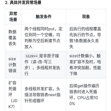
2. 具体并发异常场景
异常
触发条件
现象
场景
两个线程同时put，定
后执行的线程覆盖
数据
位到同一个空桶，均
先执行的节点，导
覆盖
判断为空后新建节点
致1条数据永久丢
丢失
放入
失
是非原子操
size计数偏小，触
size++
size
作（读-改-写三
发扩容不及时，哈
计数
步），多线程并发执
希冲突加剧，性能
错误
行
下降
扩容
后续get操作遍历
死循
多线程并发扩容，头
链表时进入死循
环
插法导致链表next指
环，CPU占用10
（JD
针形成循环
0%
K7）