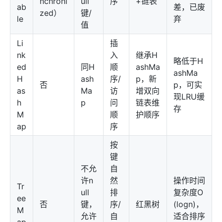
nchroni
ull
序
+链表
ab
差，已废
zed）
键/
le
弃
值
Li
插
nk
入
继承H
略低于H
ed
同H
顺
ashMa
ashMa
H
ash
序/
p，新
否
p，可实
as
Ma
访
增双向
现LRU缓
h
p
问
链表维
存
M
顺
护顺序
ap
序
按
键
不允
自
许n
然
操作时间
Tr
ull
排
复杂度O
ee
否
键，
序/
红黑树
(logn)，
M
允许
自
适合排序
ap