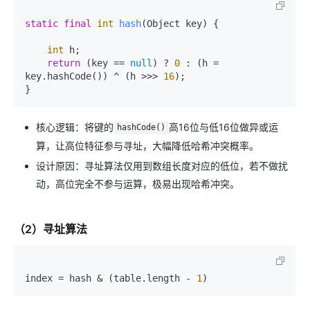
static
final
int
hash
(Object key)
 {

int
 h;

return
 (key == 
null
) ? 
0
 : (h = 
key.hashCode()) ^ (h >>> 
16
);

核心逻辑：将键的
高16位与低16位做异或运
hashCode()
算，让高位特征参与寻址，大幅降低哈希冲突概率。
设计原因：寻址算法仅用到数组长度对应的低位，若不做扰
动，高位完全不参与运算，极易出现哈希冲突。
（2）寻址算法
index = hash & (table.length - 
1