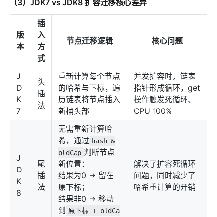
（3）JDK7 vs JDK8 扩容迁移核心差异
插
版
入
节点迁移逻辑
核心问题
本
方
式
J
重新计算每个节点
并发扩容时，链表
头
D
的哈希与下标，遍
指针形成循环，get
插
K
历链表将节点插入
操作触发死循环、
法
7
新桶头部
CPU 100%
无需重新计算哈
希，通过
hash &
判断节点
oldCap
J
尾
新位置：
解决了扩容死循环
D
插
结果为0 → 留在
问题，同时减少了
K
法
原下标；
哈希重计算的开销
8
结果非0 → 移动
到
原下标 + oldCa