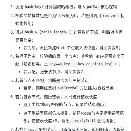
调用
计算键的哈希值，进入
核心逻辑；
hash(key)
putVal
校验哈希桶数组是否为空/长度为0，若是则调用
初
resize()
始化数组；
通过
计算数组下标，判断对应桶
hash & (table.length-1)
是否为空：
若为空，直接新建Node节点放入该位置，跳至步骤8；
若桶不为空，校验桶的第一个节点：哈希值与key是否完全匹
配（哈希相等，且
）：
key==p.key || key.equals(p.key)
若匹配，记录该节点，跳至步骤7；
若首节点不匹配，判断是否为红黑树节点：
若是，调用红黑树
方法插入/查找节点；
putTreeVal
若为链表节点，遍历链表，同时统计链表长度：
遍历中找到key匹配的节点，记录后结束遍历；
遍历到链表尾部仍未找到，新建Node节点尾插到链表尾
部，若链表长度≥8，调用
尝试树化；
treeifyBin()
若找到key匹配的节点，用新值覆盖旧值，返回旧值，流程结