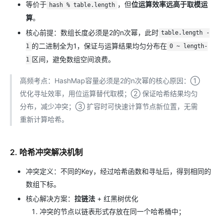
等价于
，但
位运算效率远高于取模运
hash % table.length
算
。
核心前提：数组长度必须是2的n次幂，此时
table.length -
的二进制全为1，保证与运算结果均匀分布在
1
0 ~ length-
区间，避免数组空间浪费。
1
高频考点：HashMap容量必须是2的n次幂的核心原因：①
优化寻址效率，用位运算替代取模；② 保证哈希结果均匀
分布，减少冲突；③ 扩容时可快速计算节点新位置，无需
重新计算哈希。
2. 哈希冲突解决机制
冲突定义：不同的Key，经过哈希函数和寻址后，得到相同的
数组下标。
核心解决方案：
拉链法
+ 红黑树优化
冲突的节点以链表形式存放在同一个哈希桶中；