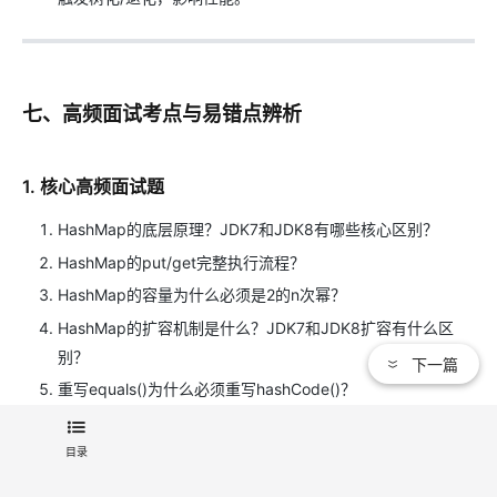
七、高频面试考点与易错点辨析
1. 核心高频面试题
HashMap的底层原理？JDK7和JDK8有哪些核心区别？
HashMap的put/get完整执行流程？
HashMap的容量为什么必须是2的n次幂？
HashMap的扩容机制是什么？JDK7和JDK8扩容有什么区
别？
下一篇
重写equals()为什么必须重写hashCode()？
HashMap为什么线程不安全？会出现哪些问题？
目录
HashMap的树化条件是什么？为什么树化阈值是8，退化阈
值是6？