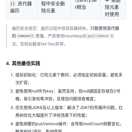
迭代器
程中安全删
()
t相当
除元素
遍历
除元素
时使用
遍历安全规范：遍历过程中修改容器结构，
只能使用迭代器
的
方法
，严禁使用HashMap的
方
remove()
put/remove
法，否则会触发fail-fast异常。
4. 其他最佳实践
提前初始化：已知元素个数时，必须指定初始容量，避免多
次扩容；
避免使用null作为key：虽然支持，但null键固定存放在0号
桶，易引发哈希冲突，且增加问题排查难度；
优先使用JDK8及以上版本：解决了JDK7的死循环问题，红
黑树优化大幅提升了冲突场景下的性能；
避免频繁的put/remove操作：会导致modCount频繁变化，
触发树化/退化，影响性能。