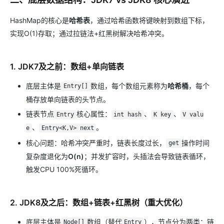
HashMap的核心是
哈希表
，通过哈希函数将键映射到数组下标，
实现O(1)存取；通过拉链法+红黑树解决哈希冲突。
1. JDK7及之前：数组+单向链表
底层主体是
数组，每个数组元素称为
哈希桶
，每个
Entry[]
桶存放单向链表的头节点。
链表节点
核心属性：
、
、
Entry
int hash
K key
V valu
、
。
e
Entry<K,V> next
核心问题：哈希冲突严重时，链表长度过长，
操作时间
get
复杂度退化为
O(n)
；并发扩容时，头插法会导致链表循环，
触发CPU 100%死循环。
2. JDK8及之后：数组+链表+红黑树（重大优化）
底层主体是
数组（替代
），节点分为两类：链
Node[]
Entry