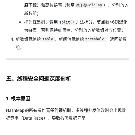
原下标）和高位链表（移至
），分别放入
原下标+oldCap
新数组；
桶为红黑树：调用
方法拆分，节点数≤6则退化
split()
为链表，否则保持红黑树，分别放入新数组对应位置；
新数组赋值给
，新阈值赋值给
，返回新数
table
threshold
组。
五、线程安全问题深度剖析
1. 根本原因
HashMap的所有操作
无任何锁机制
，多线程并发修改时会出现数
据竞争（Data Race），导致各类数据异常。