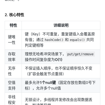
2. 核心特性
特性
详细说明
键（Key）不可重复，重复键插入会覆盖原
键唯
有值；通过
和
共同
hashCode()
equals()
一性
判定键相等
存取
理想无哈希冲突场景下，
put/get/remove
效率
操作时间复杂度为
O(1)
无序
不保证插入顺序，也不保证顺序恒久不变
性
（扩容会触发节点重排）
空值
最多允许
1个null键
（固定存放在数组0号下
支持
标），允许多个null值
非线
无锁设计，多线程并发修改会出现数据丢
程安