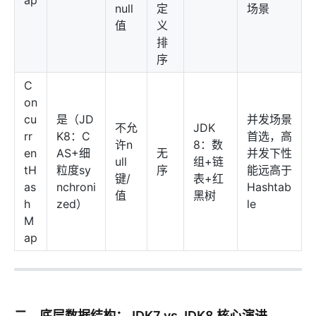
null
定
场景
值
义
排
序
C
on
cu
是（JD
并发场景
不允
JDK
rr
K8：C
首选，高
许n
8：数
en
AS+细
无
并发下性
ull
组+链
tH
粒度sy
序
能远高于
键/
表+红
as
nchroni
Hashtab
值
黑树
h
zed）
le
M
ap
二、底层数据结构：JDK7 vs JDK8 核心演进