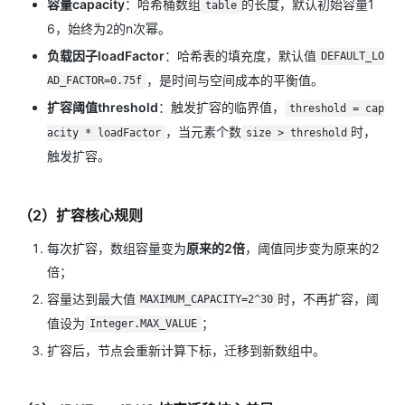
容量capacity
：哈希桶数组
的长度，默认初始容量1
table
6，始终为2的n次幂。
负载因子loadFactor
：哈希表的填充度，默认值
DEFAULT_LO
，是时间与空间成本的平衡值。
AD_FACTOR=0.75f
扩容阈值threshold
：触发扩容的临界值，
threshold = cap
，当元素个数
时，
acity * loadFactor
size > threshold
触发扩容。
（2）扩容核心规则
每次扩容，数组容量变为
原来的2倍
，阈值同步变为原来的2
倍；
容量达到最大值
时，不再扩容，阈
MAXIMUM_CAPACITY=2^30
值设为
；
Integer.MAX_VALUE
扩容后，节点会重新计算下标，迁移到新数组中。