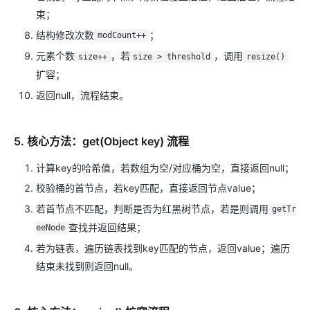
束；
结构修改次数
；
modCount++
元素个数
，若
，调用
size++
size > threshold
resize()
扩容；
返回null，流程结束。
5. 核心方法：get(Object key) 流程
计算key的哈希值，若数组为空/对应桶为空，直接返回null；
校验桶的首节点，若key匹配，直接返回节点value；
若首节点不匹配，判断是否为红黑树节点，若是则调用
getTr
查找并返回结果；
eeNode
若为链表，遍历链表找到key匹配的节点，返回value；遍历
结束未找到则返回null。