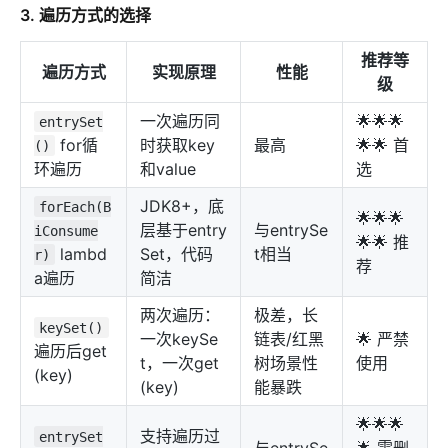
3. 遍历方式的选择
推荐等
遍历方式
实现原理
性能
级
一次遍历同
🌟🌟🌟
entrySet
for循
时获取key
最高
🌟🌟 首
()
环遍历
和value
选
JDK8+，底
forEach(B
🌟🌟🌟
层基于entry
与entrySe
iConsume
🌟🌟 推
lambd
Set，代码
t相当
r)
荐
a遍历
简洁
两次遍历：
极差，长
keySet()
一次keySe
链表/红黑
🌟 严禁
遍历后get
t，一次get
树场景性
使用
(key)
(key)
能暴跌
🌟🌟🌟
支持遍历过
entrySet
与entrySe
🌟 需删