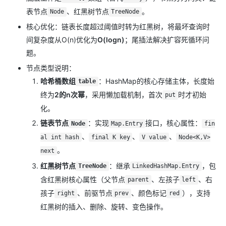
表节点
、红黑树节点
。
Node
TreeNode
核心优化：链表长度超过阈值时转为红黑树，将最坏查询时
间复杂度从O(n)优化为
O(logn)
；尾插法解决扩容死循环问
题。
节点类型说明：
哈希桶数组
：HashMap的核心存储主体，长度始
table
终为
2的n次幂
，采用懒加载机制，首次
时才初始
put
化。
链表节点
：实现
接口，核心属性：
Node
Map.Entry
fin
、
、
、
al int hash
final K key
V value
Node<K,V>
。
next
红黑树节点
：继承
，包
TreeNode
LinkedHashMap.Entry
含红黑树核心属性（父节点
、左孩子
、右
parent
left
孩子
、前驱节点
、颜色标记
），支持
right
prev
red
红黑树的插入、删除、旋转、变色操作。