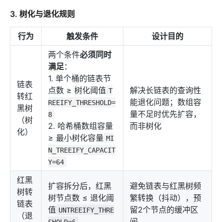
3. 树化与退化规则
行为
触发条件
设计目的
两个条件
必须同时
满足
：
1. 单个桶的链表节
链表
点数 ≥ 树化阈值
解决长链表的查询性
T
转红
能退化问题；数组容
REEIFY_THRESHOLD=
黑树
量不足时优先扩容，
8
（树
2. 哈希桶数组容量
而非树化
化）
≥ 最小树化容量
MI
N_TREEIFY_CAPACIT
Y=64
红黑
扩容拆分后，红黑
避免链表与红黑树频
树转
树节点数 ≤ 退化阈
繁转换（抖动），预
链表
值
留2个节点的缓冲区
UNTREEIFY_THRE
（退
间
SHOLD=6