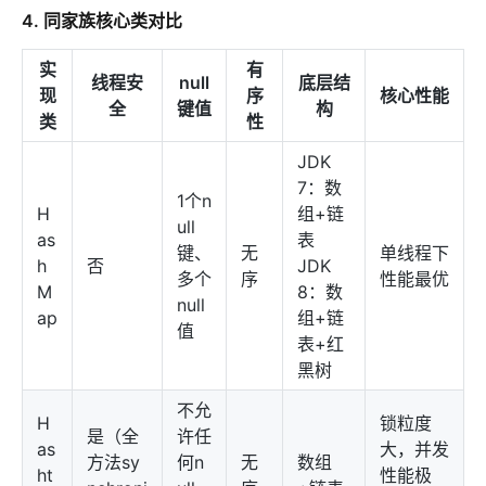
4. 同家族核心类对比
实
有
线程安
null
底层结
现
序
核心性能
全
键值
构
类
性
JDK
7：数
1个n
H
组+链
ull
as
表
键、
无
单线程下
h
否
JDK
多个
序
性能最优
M
8：数
null
ap
组+链
值
表+红
黑树
不允
H
锁粒度
是（全
许任
as
大，并发
方法sy
何n
无
数组
ht
性能极