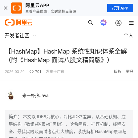
打开 APP
开发者社区
个人
【HashMap】HashMap 系统性知识体系全解
（附《HashMap 面试八股文精简版》）
2026-03-20
701
发布于广东
版权
举报
来一杯热Java
简介：
本文以JDK8为核心，对比JDK7差异，从基础认知、底
层结构（数组+链表+红黑树）、哈希函数、扩容机制、线程安
全、最佳实践及面试考点七大维度，系统解析HashMap原理与