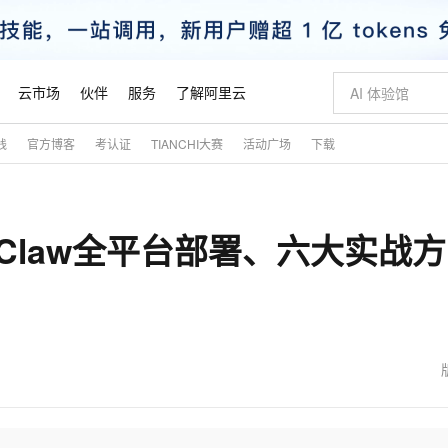
云市场
伙伴
服务
了解阿里云
践
官方博客
考认证
TIANCHI大赛
活动广场
下载
AI 特惠
数据与 API
成为产品伙伴
企业增值服务
最佳实践
价格计算器
AI 场景体
基础软件
产品伙伴合
阿里云认证
市场活动
配置报价
大模型
自助选配和估算价格
步到位
智启 AI 普惠权益
产品生态集成认证中心
企业支持计划
云上春晚
域名与网站
Qwen Audio：打造专属 AI 语音助手
千问官方 MaaS 平台，为开发者和 Agent 而生，新用户赠送 1 亿 + tokens 额度
一句话生成原生
AI Coding
阿里云Maa
2026 阿里云
云服务器 E
为企业打
数据集
Windows
大模型认证
模型
NEW
NEW
nClaw全平台部署、六大实战
格式还原
值低价云产品抢先购
至高享 1亿+免费 tokens，加速 Al 应用落地
提供智能易用的域名与建站服务
Qwen-Audio-3.0-Realtime 端到端实时语音角色扮演
输入一句话想法,
智能编程，一键
安全可靠、
产品生态伙伴
专家技术服务
云上奥运之旅
弹性计算合作
阿里云中企出
手机三要素
宝塔 Linux
全部认证
价格优势
开源旗舰模型
即刻拥有 DeepSeek-V4-Pro
阿里云 OPC 创新助力计划
千问大模型
一键部署幻兽
AI 电商营销
对象存储 O
大模型
产品生态伙伴工作台
企业增值服务台
云栖战略参考
云存储合作计
云栖大会
身份实名认证
CentOS
训练营
推动算力普惠，释放技术红利
最高返9万
真正可用的 1M 上下文,一次完成代码全链路开发
快速构建应用程序和网站，即刻迈出上云第一步
轻松解锁专属 DeepSeek-V4-Pro
至高百万元 Token 补贴，加速一人公司成长
多元化、高性能、安全可靠的大模型服务
一键购买专属
从图文生成到
云上的中国
数据库合作计
活动全景
短信
Docker
图片和
自进化智能体
5 分钟轻松部署专属 QwenPaw
Token Plan 模型订阅计划
数字证书管理服务（原SSL证书）
高效搭建 AI
AI 广告创作
无影云电脑
企业成长
NEW
HOT
信息公告
看见新力量
云网络合作计
OCR 文字识别
JAVA
越聪明
证享300元代金券
全托管，含MySQL、PostgreSQL、SQL Server、MariaDB多引擎
Qwen3.8-Max 首发尝鲜，限时加量 10 倍，夜间低至2折
实现全站HTTPS，呈现可信的WEB访问
从聊天伙伴进化为能主动干活的本地数字员工
图文、视频一
随时随地安
魔搭 Mode
Kimi-K3
HappyHors
NEW
loud
服务实践
官网公告
金融模力时刻
Salesforce O
版
发票查验
全能环境
Claude Code + GStack 打造工程团队
千问办公，限时限量积分加倍
Qoder
低代码高效构
AI 建站
短信服务
型
NEW
作计划
Kimi 最新旗舰模型，长程编程与推理利器
让文字生成流
计划
创新中心
魔搭 ModelSc
健康状态
理服务
让AI从“聊天伙伴”进化为能干活的“数字员工”
安装技能 GStack，拥有专属 AI 工程团队
你的AI工作搭子，覆盖日常办公高频场景
面向真实软件的智能体编程平台
0 代码专业建
客户案例
天气预报查询
操作系统
态合作计划