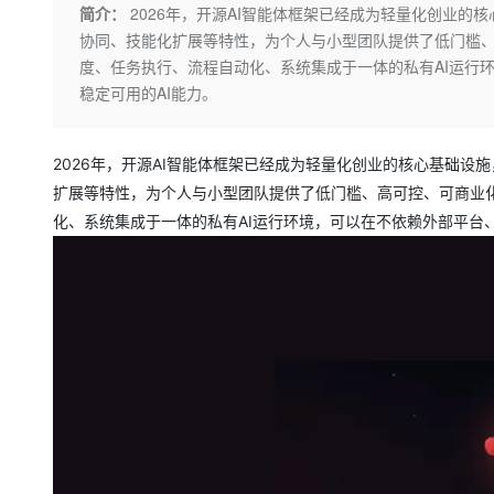
存储
天池大赛
Qwen3.7-Plus
简介：
2026年，开源AI智能体框架已经成为轻量化创业的核心基
云解析DNS
解决方案免费试用 新老
电子合同
协同、技能化扩展等特性，为个人与小型团队提供了低门槛
最高领取价值200元试用
能看、能想、能动手的多模
安全
网络与CDN
AI 算法大赛
畅捷通
度、任务执行、流程自动化、系统集成于一体的私有AI运行
大数据开发治理平台 Data
AI 产品 免费试用
网络
安全
云开发大赛
稳定可用的AI能力。
Qwen3-VL-Plus
Tableau 订阅
1亿+ 大模型 tokens 和 
可观测
入门学习赛
中间件
AI空中课堂在线直播课
云防火墙
140+云产品 免费试用
2026年，开源AI智能体框架已经成为轻量化创业的核心基础设施，O
上云与迁云
云原生的云上边界网络安全
产品新客免费试用，最长1
数据库
扩展等特性，为个人与小型团队提供了低门槛、高可控、可商业
生态解决方案
大模型服务
企业出海
大模型ACA认证体验
化、系统集成于一体的私有AI运行环境，可以在不依赖外部平台
大数据计算
助力企业全员 AI 认知与能
行业生态解决方案
千问AI平台-Token Plan
政企业务
媒体服务
开发者生态解决方案
企业服务与云通信
千问AI平台-模型体验
AI 开发和 AI 应用解决
在线体验全尺寸、多种模态
域名与网站
Happy 系列大模型
终端用户计算
Serverless
开发工具