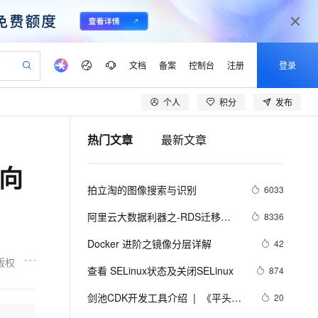
文档
备案
控制台
注册
登录
个人
积分
发布
验
作计划
器
AI 活动
专业服务
服务伙伴合作计划
开发者社区
加入我们
产品动态
服务平台百炼
阿里云 OPC 创新助力计划
热门文章
最新文章
一站式生成采购清单，支持单品或批量购买
可编辑精美 PPT 文稿
S产品伙伴计划（繁花）
峰会
CS
造的大模型服务与应用开发平台
Agency Agents：拥有专属领域专家
AI 生产力先锋
Al MaaS 服务伙伴赋能合作
域名
博文
Careers
至高可申请百万元
Qwen3.8-Max 模型上线
方向
 轻松生成专业的 PPT
开启高性价比 AI 编程新体验
弹性可伸缩的云计算服务
先锋实践拓展 AI 生产力的边界
多领域专家智能体,一键组建 AI 虚拟交付团队
Token 补贴，五大权
计划
海大会
伙伴信用分合作计划
商标
问答
社会招聘
拍立淘的图像搜索与识别
6033
益加速 OPC 成功
帕鲁游戏服务器
SS
HappyHorse 打造一站式影视创作平台
飞天发布时刻
HOT
Open Search 向量检索版支
划
备案
电子书
校园招聘
联机服务器，轻松开启游戏
视频创作，一键激活电商全链路生产力
稳定、安全、高性价比、高性能的云存储服务
所见，即是所愿
持视频检索 Pipeline 功能
可视化编排打通从文字构思到成片全链路闭环
更多支持
阿里云大数据利器之-RDS迁移到
8336
划
公司注册
镜像站
视频生成
语音识别与合成
Maxcompute实现动态分区
 智能体与工作流应用
漫剧工坊：一站式动画创作平台
AI 实训营
应用身份服务 (IDaaS)
Docker 进阶之镜像分层详解
42
合作伙伴培训与认证
划
上云迁移
站生成，高效打造优质广告素材
全接入的云上超级电脑
通过阿里云百炼高效搭建AI应用,助力高效开发
快速生产连贯的高质量长漫剧
从基础到进阶，Agent 创客手把手教你
OpenClaw 管理能力上线
版权
lScope
我要反馈
e-1.1-T2V
Qwen3-TTS-Flash
查看 SELinux状态及关闭SELinux
874
查询合作伙伴
n Alibaba Cloud ISV 合作
代维服务
建企业门户网站
10 分钟搭建微信、支付宝小程序
MaxCompute MaxFrame 提
畅细腻的高质量视频
离线语音合成大模型，多语言方言自适应，低延迟高稳定
创新加速
剑池CDK开发工具介绍  |  《平头哥
ope
登录合作伙伴管理后台
20
我要建议
站，无忧落地极速上线
以可视化方式快速构建移动和 PC 门户网站
国内短信简单易用，安全可靠，秒级触达，全球覆盖200+国家和地区。
高效部署网站，快速应用到小程序
供自动弹性内存功能
剑池CDK快速上手指南》第一章