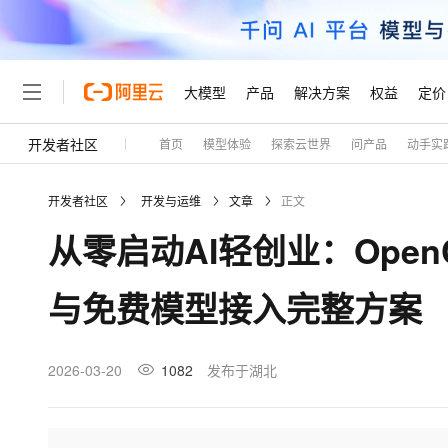
大模型
产品
解决方案
权益
定价
开发者社区
首页
模型体验
探索云世界
问产品
动手实
大模型
产品
解决方案
权益
定价
云市场
伙伴
服务
了解阿里云
精选产品
精选解决方案
普惠上云
产品定价
精选商城
成为销售伙伴
售前咨询
为什么选择阿里云
千问AI平台
开发者社区
开发与运维
文章
正文
了解云产品的定价详情
大模型服务平台百炼
睿译宝，AI翻译排版一
普惠上云 官方力荐
分销伙伴
在线服务
网站建设
什么是云计算
大
从零启动AI轻创业：Ope
大模型服务与应用平台
上传文档即自动完成翻译和
云服务器38元/年起，超
咨询伙伴
多端小程序
技术领先
云上成本管理
售后服务
轻量应用服务器
GLM-5.2：长任务时代
官方推荐返现计划
大模型
精选产品
精选解决方案
Salesforce 国际版订阅
稳定可靠
与免费模型接入完整方案
管理和优化成本
推荐新用户得奖励，单订单
销售伙伴合作计划
自助服务
友盟天域
安全合规
人工智能与机器学习
AI
文本生成
云数据库 RDS
Hermes Agent，打造
云工开物
无影生态合作计划
在线服务
观测云
分析师报告
自主进化，持久记忆，越用
高校专属算力普惠，学生认
计算
互联网应用开发
2026-03-20
1082
发布于湖北
Qwen3.8-Max
HOT
Salesforce On Alibaba C
工单服务
Tuya 物联网平台阿里云
研究报告与白皮书
人工智能平台 PAI
快速拥有专属 OpenClaw
大模
Consulting Partner 合
大数据
容器
智能体时代全能旗舰模型
免费试用
短信专区
一站式AI开发、训练和推
蓝凌 OA
AI 大模型销售与服务生
现代化应用