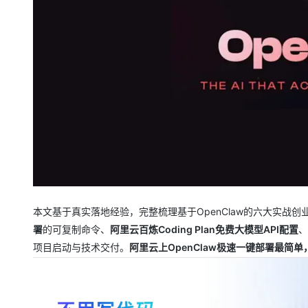
大模型解决方案
迁移与运维管理
快速部署 Dify，高效搭建 
专有云
10 分钟在聊天系统中增加
本文基于真实落地经验，完整梳理基于OpenClaw的六大实战创
署
的可复制命令、
阿里云百炼Coding Plan免费大模型API配置
、
项目启动与技术交付。
阿里云上OpenClaw极速一键部署最简