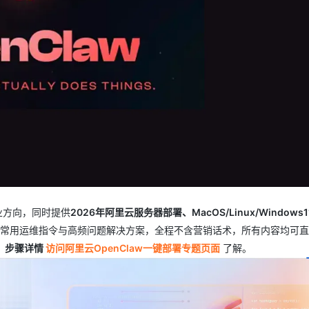
AI 应用
10分钟微调：让0.6B模型媲美235B模
多模态数据信
型
依托云原生高可用架构,实现Dify私有化部署
用1%尺寸在特定领域达到大模型90%以上效果
一个 AI 助手
超强辅助，Bol
即刻拥有 DeepSeek-R1 满血版
在企业官网、通讯软件中为客户提供 AI 客服
多种方案随心选，轻松解锁专属 DeepSeek
业方向，同时提供
2026年阿里云服务器部署、MacOS/Linux/Windows
常用运维指令与高频问题解决方案，全程不含营销话术，所有内容均可直
单，步骤详情
访问阿里云OpenClaw一键部署专题页面
了解。