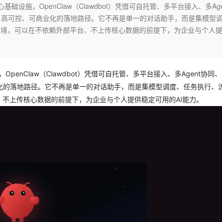
Deepseek-v4-pro
HappyHors
础设施，OpenClaw（Clawdbot）凭借可自托管、多平台接入、多Age
同享
万小智 AI 建站低至 15元/月
Qoder CN
AI 短剧/漫剧
云原生数据库 
快递物流查询
WordPress
成为服务伙
高校合作
、高可控、可商业化的落地路径。它不再是单一的对话助手，而是集模型
点，立即开启云上创新
覆盖公网/内网、递归/权威、移动APP等全场景解析服务
送.CN域名，送备案服务码
基于千问大模型等，支持代码智能生成、研发智能问答
AI助力短剧
态智能体模型
旗舰 MoE 大模型，百万上下文与顶尖推理能力
图生视频，流
Ubuntu
环境，可以在不依赖外部平台、不上传核心数据的前提下，为企业与个人
服务生态伙伴
云工开物
企业应用
Works
Night Plan 支持 Qwen 3.8-Max
云原生大数据计算服务 MaxCompute
AI 办公
容器服务 Kub
NEW
GLM-5.2
Wan2.7-T
Red Hat
30+ 款产品免费体验
Data Agent 驱动的一站式 Data+AI 开发治理平台
夜间 5 折，Qwen/Meoo/TokenPlan 客户专享
面向分析的企业级SaaS模式云数据仓库
AI智能应用
提供一站式管
科研合作
视觉 Coding、空间感知、多模态思考等全面升级
1M上下文，专为长程任务能力而生
ERP
堂（旗舰版）
SUSE
智能客服
penClaw（Clawdbot）凭借可自托管、多平台接入、多Agent协同
CRM
防护产品
2个月
自动承接线索
化的落地路径。它不再是单一的对话助手，而是集模型调度、任务执行、
建站小程序
OA 办公系统
AI 应用构建
大模型原生
、不上传核心数据的前提下，为企业与个人提供稳定可用的AI能力。
力提升
财税管理
模板建站
Qoder
大模型服务平台百炼-应用模版
HOT
NEW
面向真实软件
个人版上线、团队版降价；千问3.8-Max首发发尝鲜
丰富多元化的应用模版和解决方案
400电话
定制建站
万有无界
大模型服务平台百炼-智能体
方案
广告营销
模板小程序
的模型效果
灵活可视化地构建企业级 Agent
定制小程序
秒悟
人工智能平台 PAI
APP 开发
云端极速 AI 
新一代 AI 视频生成模型，深度适配广告营销等场景
AI Native 的算法工程平台，一站式完成建模、训练、推理服务部署
建站系统