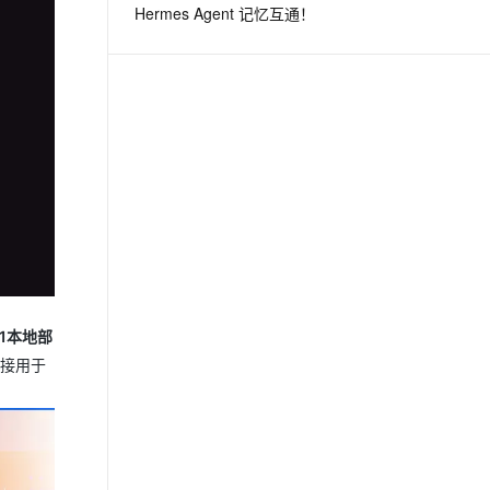
Hermes Agent 记忆互通！
息提取
与 AI 智能体进行实时音视频通话
从文本、图片、视频中提取结构化的属性信息
构建支持视频理解的 AI 音视频实时通话应用
t.diy 一步搞定创意建站
构建大模型应用的安全防护体系
通过自然语言交互简化开发流程,全栈开发支持
通过阿里云安全产品对 AI 应用进行安全防护
11本地部
接用于