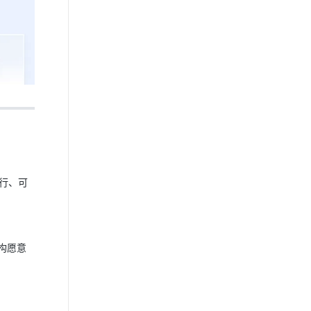
行、可
构愿意