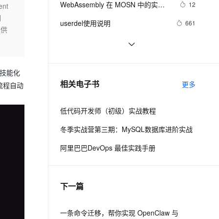
安全
WebAssembly 在 MOSN 中的实践 - 
我要投诉
e-1.1-I2V
Cosyvoice-V3-Flash
12
nt
PolarDB
上云场景组合购
Milvus 弹性伸缩功能新增节
伴
基础框架篇
调
漫剧创作，剧本、分镜、视频高效生成
100%兼容MySQL、PostgreSQL，兼容Oracle，支持集中和分布式
覆盖90%+业务场景，专享组合折扣价
点支持范围
畅自然，细节丰富
高表现力语音合成大模型，语音克隆听感自然
VPN
userdel使用说明
661
提供
ernetes 版 ACK
云聚AI 严选权益
AI 原生数据库服务发布
SSL 证书
自己看系统的“系统还原”
673
2V
Fun-ASR
，一键激活高效办公新体验
理容器应用的 K8s 服务
精选AI产品，从模型到应用全链提效
Agent 数据网关
文戏情感细腻自然，动作戏激烈拳拳到肉，实现更强表演能力
支持中英文自由切换，具备更强的噪声鲁棒性
堡垒机
AngularJS 五大特性，加快 Web 应
674
AI 用量加速计划
云原生数据库 PolarDB
用开发
、技能化
防火墙
、识别商机，让客服更高效、服务更出色。
WPF游戏开发——小鸡快跑
新老同享，达量后返
Agentic Database 发布
642
相关电子书
更多
流程自动
主机安全
应用
低代码开发师（初级）实战教程
千问办公
NEW
AI 应用及服务市场
的智能体编程平台
一站式AI生产力平台
冬季实战营第三期：MySQL数据库进阶实战
AI 应用
伶鹊
阿里巴巴DevOps 最佳实践手册
企业级人与Agent协作平台，接入和调度多个数字员工
智能客服平台，对话机器人、对话分析、智能外呼
大模型
大模型服务平台百炼 - 全妙
自然语言处理
下一篇
应用创作平台
多模态内容创作工具，已接入 DeepSeek
数据标注
机器学习
一条命令迁移，帮你实现 OpenClaw 与