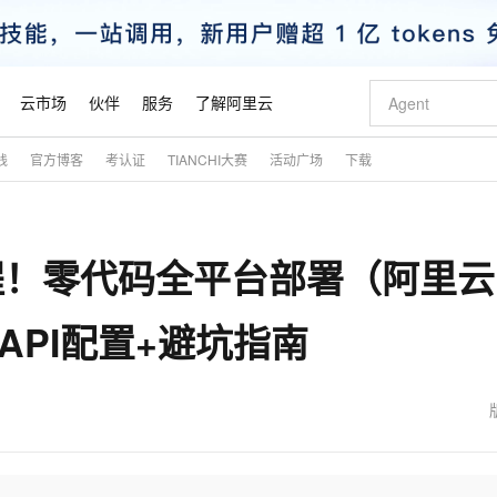
云市场
伙伴
服务
了解阿里云
践
官方博客
考认证
TIANCHI大赛
活动广场
下载
AI 特惠
数据与 API
成为产品伙伴
企业增值服务
最佳实践
价格计算器
AI 场景体
基础软件
产品伙伴合
阿里云认证
市场活动
配置报价
大模型
自助选配和估算价格
新方式
睿译宝，AI翻译排版一步到位
智启 AI 普惠权益
产品生态集成认证中心
企业支持计划
云上春晚
域名与网站
千问官方 MaaS 平台，为开发者和 Agent 而生，新用户赠送 1 亿 + tokens 额度
Qwen Aud
AI Coding
阿里云Maa
2026 阿里云
云服务器 E
为企业打
数据集
Windows
大模型认证
模型
NEW
NEW
教程！零代码全平台部署（阿里云
交付可用成果
值低价云产品抢先购
上传文档即自动完成翻译和格式还原
至高享 1亿+免费 tokens，加速 Al 应用落地
提供智能易用的域名与建站服务
智能编程，一键
安全可靠、
产品生态伙伴
专家技术服务
云上奥运之旅
弹性计算合作
阿里云中企出
手机三要素
宝塔 Linux
全部认证
价格优势
有专属领域专家
GLM-5.2：长任务时代开源旗舰模型
阿里云 OPC 创新助力计划
千问大模型
即刻拥有 DeepS
AI 电商营销
对象存储 O
大模型
产品生态伙伴工作台
企业增值服务台
云栖战略参考
云存储合作计
云栖大会
身份实名认证
CentOS
训练营
百炼API配置+避坑指南
推动算力普惠，释放技术红利
最高返9万
多领域专家智能体,一键组建 AI 虚拟交付团队
快速构建应用程序和网站，即刻迈出上云第一步
至高百万元 Token 补贴，加速一人公司成长
多元化、高性能、安全可靠的大模型服务
真正可用的 1M 上下文,一次完成代码全链路开发
轻松解锁专属 Dee
从图文生成到
云上的中国
数据库合作计
活动全景
短信
Docker
图片和
站式影视创作平台
Hermes Agent，打造自进化智能体
Token Plan 模型订阅计划
数字证书管理服务（原SSL证书）
5 分钟轻松部署
AI 广告创作
无影云电脑
企业成长
NEW
信息公告
看见新力量
云网络合作计
OCR 文字识别
JAVA
证享300元代金券
可视化编排打通从文字构思到成片全链路闭环
全托管，含MySQL、PostgreSQL、SQL Server、MariaDB多引擎
自主进化，持久记忆，越用越聪明
Qwen3.8-Max 首发尝鲜，限时加量 10 倍，夜间低至2折
实现全站HTTPS，呈现可信的WEB访问
图文、视频一
随时随地安
魔搭 Mode
Kimi-K3
HappyHors
NEW
loud
服务实践
官网公告
金融模力时刻
Salesforce O
版
发票查验
全能环境
Claude Code + GStack 打造工程团队
千问办公，限时限量积分加倍
Qoder
低代码高效构
AI 建站
短信服务
型
NEW
作计划
Kimi 最新旗舰模型，长程编程与推理利器
让文字生成流
计划
创新中心
魔搭 ModelSc
健康状态
理服务
让AI从“聊天伙伴”进化为能干活的“数字员工”
安装技能 GStack，拥有专属 AI 工程团队
你的AI工作搭子，覆盖日常办公高频场景
面向真实软件的智能体编程平台
0 代码专业建
客户案例
天气预报查询
操作系统
态合作计划