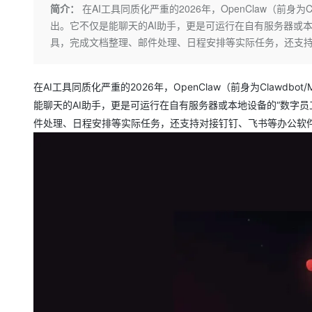
存储
天池大赛
Qwen3.7-Plus
简介：
在AI工具同质化严重的2026年，OpenClaw（前身为C
云解析DNS
解决方案免费试用 新老
电子合同
出。它不仅是能聊天的AI助手，更是可运行在自有服务器或
最高领取价值200元试用
能看、能想、能动手的多模
安全
网络与CDN
AI 算法大赛
畅捷通
具，完成文档整理、邮件处理、日程安排等实际任务，还支
大数据开发治理平台 Data
AI 产品 免费试用
网络
安全
云开发大赛
Qwen3-VL-Plus
Tableau 订阅
1亿+ 大模型 tokens 和 
可观测
入门学习赛
中间件
在AI工具同质化严重的2026年，OpenClaw（前身为Clawdb
AI空中课堂在线直播课
云防火墙
140+云产品 免费试用
能聊天的AI助手，更是可运行在自有服务器或本地设备的“数字
上云与迁云
云原生的云上边界网络安全
产品新客免费试用，最长1
数据库
件处理、日程安排等实际任务，还支持对接钉钉、飞书等办公软
生态解决方案
大模型服务
企业出海
大模型ACA认证体验
大数据计算
助力企业全员 AI 认知与能
行业生态解决方案
千问AI平台-Token Plan
政企业务
媒体服务
开发者生态解决方案
企业服务与云通信
千问AI平台-模型体验
AI 开发和 AI 应用解决
在线体验全尺寸、多种模态
域名与网站
Happy 系列大模型
终端用户计算
Serverless
开发工具