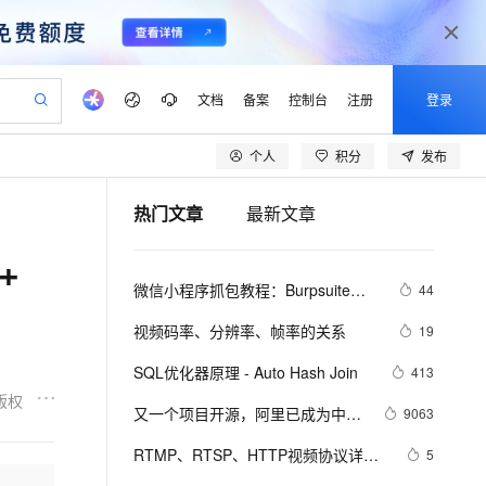
文档
备案
控制台
注册
登录
个人
积分
发布
验
作计划
器
AI 活动
专业服务
服务伙伴合作计划
开发者社区
加入我们
产品动态
服务平台百炼
阿里云 OPC 创新助力计划
热门文章
最新文章
一站式生成采购清单，支持单品或批量购买
io：打造专属 AI 语音助手
S产品伙伴计划（繁花）
峰会
CS
造的大模型服务与应用开发平台
一句话生成原生可编辑精美 PPT 文稿
AI 生产力先锋
Al MaaS 服务伙伴赋能合作
域名
博文
Careers
至高可申请百万元
Qwen3.8-Max 模型上线
+
开启高性价比 AI 编程新体验
弹性可伸缩的云计算服务
Qwen-Audio-3.0-Realtime 端到端实时语音角色扮演
输入一句话想法, 轻松生成专业的 PPT
先锋实践拓展 AI 生产力的边界
Token 补贴，五大权
计划
海大会
伙伴信用分合作计划
商标
问答
社会招聘
微信小程序抓包教程：Burpsuite版 
44
益加速 OPC 成功
eek-V4-Pro
SS
一键部署幻兽帕鲁游戏服务器
飞天发布时刻
HOT
Open Search 向量检索版支
划
备案
电子书
校园招聘
附所需工具
pSeek-V4-Pro
视频创作，一键激活电商全链路生产力
稳定、安全、高性价比、高性能的云存储服务
一键购买专属联机服务器，轻松开启游戏
所见，即是所愿
持视频检索 Pipeline 功能
更多支持
视频码率、分辨率、帧率的关系
19
划
公司注册
镜像站
视频生成
语音识别与合成
专属 QwenPaw
漫剧工坊：一站式动画创作平台
AI 实训营
HOT
应用身份服务 (IDaaS)
SQL优化器原理 - Auto Hash Join
413
合作伙伴培训与认证
划
上云迁移
站生成，高效打造优质广告素材
全接入的云上超级电脑
从聊天伙伴进化为能主动干活的本地数字员工
快速生产连贯的高质量长漫剧
从基础到进阶，Agent 创客手把手教你
OpenClaw 管理能力上线
版权
lScope
我要反馈
e-1.1-T2V
Qwen3-TTS-Flash
又一个项目开源，阿里已成为中国
9063
查询合作伙伴
n Alibaba Cloud ISV 合作
代维服务
建企业门户网站
10 分钟搭建微信、支付宝小程序
MaxCompute MaxFrame 提
开源的关键力量？
畅细腻的高质量视频
离线语音合成大模型，多语言方言自适应，低延迟高稳定
创新加速
RTMP、RTSP、HTTP视频协议详解
ope
登录合作伙伴管理后台
5
我要建议
站，无忧落地极速上线
以可视化方式快速构建移动和 PC 门户网站
国内短信简单易用，安全可靠，秒级触达，全球覆盖200+国家和地区。
高效部署网站，快速应用到小程序
供自动弹性内存功能
（附：直播流地址、播放软件）