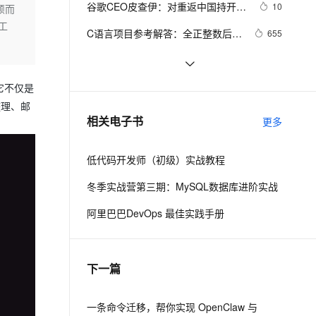
安全
谷歌CEO皮查伊：对重返中国持开放
我要投诉
e-1.1-I2V
Cosyvoice-V3-Flash
10
颖而
PolarDB
上云场景组合购
Milvus 弹性伸缩功能新增节
伴
态度
工
漫剧创作，剧本、分镜、视频高效生成
100%兼容MySQL、PostgreSQL，兼容Oracle，支持集中和分布式
覆盖90%+业务场景，专享组合折扣价
点支持范围
畅自然，细节丰富
高表现力语音合成大模型，语音克隆听感自然
VPN
C语言项目参考解答：全正整数后再
655
计算
ernetes 版 ACK
云聚AI 严选权益
AI 原生数据库服务发布
SSL 证书
俗人解读 三维渲染 的工作过程
4
2V
Fun-ASR
，一键激活高效办公新体验
理容器应用的 K8s 服务
精选AI产品，从模型到应用全链提效
Agent 数据网关
文戏情感细腻自然，动作戏激烈拳拳到肉，实现更强表演能力
支持中英文自由切换，具备更强的噪声鲁棒性
堡垒机
国土档案管理信息系统【档案著录】-
5
。它不仅是
AI 用量加速计划
云原生数据库 PolarDB
他项权利类档案著录
整理、邮
防火墙
、识别商机，让客服更高效、服务更出色。
使用TWO_TASK或者LOCAL环境变
新老同享，达量后返
Agentic Database 发布
4
相关电子书
更多
量?
主机安全
应用
低代码开发师（初级）实战教程
千问办公
NEW
AI 应用及服务市场
的智能体编程平台
一站式AI生产力平台
冬季实战营第三期：MySQL数据库进阶实战
AI 应用
伶鹊
阿里巴巴DevOps 最佳实践手册
企业级人与Agent协作平台，接入和调度多个数字员工
智能客服平台，对话机器人、对话分析、智能外呼
大模型
大模型服务平台百炼 - 全妙
自然语言处理
下一篇
应用创作平台
多模态内容创作工具，已接入 DeepSeek
数据标注
机器学习
一条命令迁移，帮你实现 OpenClaw 与