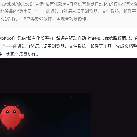
Deepseek-v4-pro
HappyHors
lawdbot/Moltbot）凭借“私有化部署+自然语言驱动自动化”的核心优势脱
同享
万小智 AI 建站低至 15元/月
Qoder CN
AI 短剧/漫剧
云原生数据库 
快递物流查询
WordPress
成为服务伙
高校合作
本地设备的“数字员工”——能通过自然语言调用浏览器、文件系统、邮件等
点，立即开启云上创新
覆盖公网/内网、递归/权威、移动APP等全场景解析服务
送.CN域名，送备案服务码
基于千问大模型等，支持代码智能生成、研发智能问答
AI助力短剧
态智能体模型
旗舰 MoE 大模型，百万上下文与顶尖推理能力
图生视频，流
Ubuntu
持对接钉钉、飞书等办公软件，实现全场景协作。
服务生态伙伴
云工开物
企业应用
Works
Night Plan 支持 Qwen 3.8-Max
云原生大数据计算服务 MaxCompute
AI 办公
容器服务 Kub
NEW
GLM-5.2
Wan2.7-T
Red Hat
30+ 款产品免费体验
Data Agent 驱动的一站式 Data+AI 开发治理平台
夜间 5 折，Qwen/Meoo/TokenPlan 客户专享
面向分析的企业级SaaS模式云数据仓库
AI智能应用
提供一站式管
科研合作
视觉 Coding、空间感知、多模态思考等全面升级
1M上下文，专为长程任务能力而生
ERP
ot/Moltbot）凭借“私有化部署+自然语言驱动自动化”的核心优势脱颖而出
堂（旗舰版）
SUSE
智能客服
员工”——能通过自然语言调用浏览器、文件系统、邮件等工具，完成文档
CRM
防护产品
2个月
自动承接线索
件，实现全场景协作。
建站小程序
OA 办公系统
AI 应用构建
大模型原生
力提升
财税管理
模板建站
Qoder
大模型服务平台百炼-应用模版
HOT
NEW
面向真实软件
个人版上线、团队版降价；千问3.8-Max首发发尝鲜
丰富多元化的应用模版和解决方案
400电话
定制建站
万有无界
大模型服务平台百炼-智能体
方案
广告营销
模板小程序
的模型效果
灵活可视化地构建企业级 Agent
定制小程序
秒悟
人工智能平台 PAI
APP 开发
云端极速 AI 
新一代 AI 视频生成模型，深度适配广告营销等场景
AI Native 的算法工程平台，一站式完成建模、训练、推理服务部署
建站系统