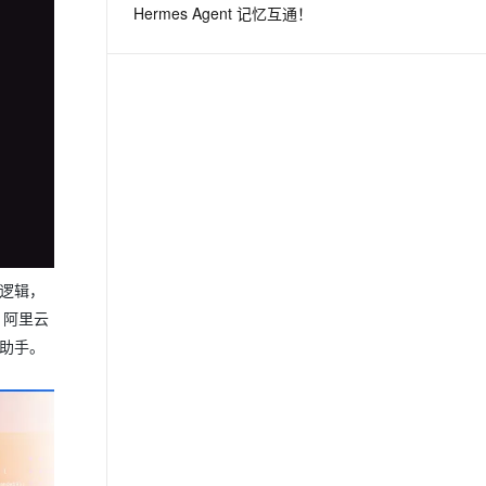
Hermes Agent 记忆互通！
息提取
与 AI 智能体进行实时音视频通话
从文本、图片、视频中提取结构化的属性信息
构建支持视频理解的 AI 音视频实时通话应用
t.diy 一步搞定创意建站
构建大模型应用的安全防护体系
通过自然语言交互简化开发流程,全栈开发支持
通过阿里云安全产品对 AI 应用进行安全防护
心逻辑，
、阿里云
I助手。