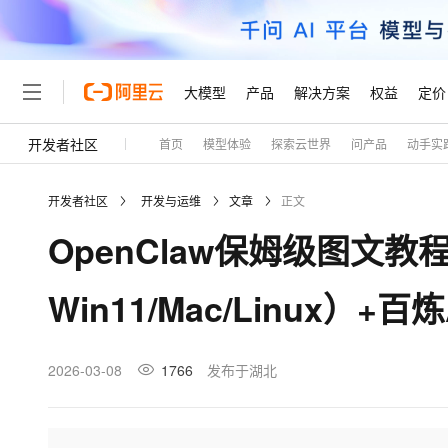
大模型
产品
解决方案
权益
定价
开发者社区
首页
模型体验
探索云世界
问产品
动手实
大模型
产品
解决方案
权益
定价
云市场
伙伴
服务
了解阿里云
精选产品
精选解决方案
普惠上云
产品定价
精选商城
成为销售伙伴
售前咨询
为什么选择阿里云
千问AI平台
开发者社区
开发与运维
文章
正文
了解云产品的定价详情
大模型服务平台百炼
千问办公，解锁你的工作
普惠上云 官方力荐
分销伙伴
在线服务
网站建设
什么是云计算
大
OpenClaw保姆级图文
大模型服务与应用平台
企业级Agent产品，直接
云服务器38元/年起，超
咨询伙伴
多端小程序
技术领先
云上成本管理
售后服务
轻量应用服务器
Agency Agents：拥
官方推荐返现计划
大模型
精选产品
精选解决方案
Salesforce 国际版订阅
稳定可靠
Win11/Mac/Linux）+
管理和优化成本
推荐新用户得奖励，单订单
销售伙伴合作计划
自助服务
友盟天域
安全合规
人工智能与机器学习
AI
文本生成
云数据库 RDS
HappyHorse 打造一
云工开物
无影生态合作计划
在线服务
观测云
分析师报告
高校专属算力普惠，学生认
计算
互联网应用开发
2026-03-08
1766
发布于湖北
Qwen3.8-Max
HOT
Salesforce On Alibaba C
工单服务
Tuya 物联网平台阿里云
研究报告与白皮书
人工智能平台 PAI
快速拥有专属 OpenClaw
大模
Consulting Partner 合
大数据
容器
智能体时代全能旗舰模型
免费试用
短信专区
一站式AI开发、训练和推
蓝凌 OA
AI 大模型销售与服务生
现代化应用