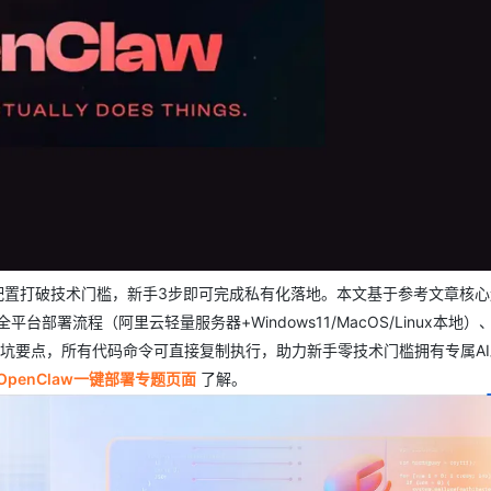
AI 应用
10分钟微调：让0.6B模型媲美235B模
多模态数据信
型
依托云原生高可用架构,实现Dify私有化部署
用1%尺寸在特定领域达到大模型90%以上效果
一个 AI 助手
超强辅助，Bol
即刻拥有 DeepSeek-R1 满血版
在企业官网、通讯软件中为客户提供 AI 客服
多种方案随心选，轻松解锁专属 DeepSeek
化配置打破技术门槛，新手3步即可完成私有化落地。本文基于参考文章核
平台部署流程（阿里云轻量服务器+Windows11/MacOS/Linux本地）
避坑要点，所有代码命令可直接复制执行，助力新手零技术门槛拥有专属A
penClaw一键部署专题页面
了解。