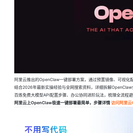
大模型解决方案
迁移与运维管理
快速部署 Dify，高效搭建 
专有云
10 分钟在聊天系统中增加
阿里云推出的OpenClaw一键部署方案，通过预置镜像、可视
结合2026年最新实操经验与全网搜索资料，详细拆解OpenClaw全
百炼免费大模型API配置步骤、办公协同进阶玩法，梳理全流程
阿里云上OpenClaw极速一键部署最简单，步骤详情
访问阿里云O