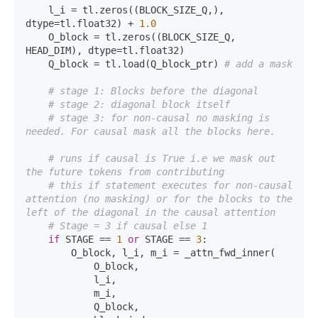
    l_i = tl.zeros((BLOCK_SIZE_Q,), 
dtype=tl.float32) + 
1.0
    O_block = tl.zeros((BLOCK_SIZE_Q, 
HEAD_DIM), dtype=tl.float32)  

    Q_block = tl.load(Q_block_ptr) 
# add a mask  
# stage 1: Blocks before the diagonal   
# stage 2: diagonal block itself   
# stage 3: for non-causal no masking is 
needed. For causal mask all the blocks here.  
# runs if causal is True i.e we mask out 
the future tokens from contributing  
# this if statement executes for non-causal 
attention (no masking) or for the blocks to the 
left of the diagonal in the causal attention  
# Stage = 3 if causal else 1   
if
 STAGE == 
1
or
 STAGE == 
3
:  

        O_block, l_i, m_i = _attn_fwd_inner(  

            O_block,  

            l_i,  

            m_i,   

            Q_block,   
