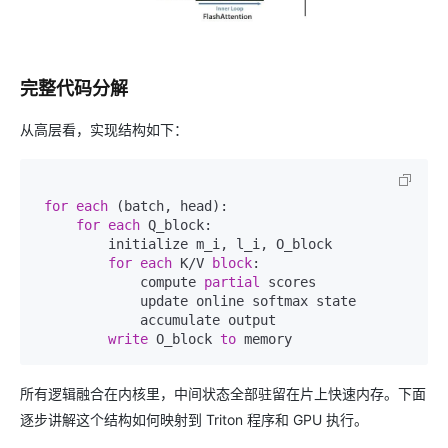
完整代码分解
从高层看，实现结构如下：
for
each
 (batch, head):  

for
each
 Q_block:  

         initialize m_i, l_i, O_block  

for
each
 K/V 
block
:  

             compute 
partial
 scores  

             update online softmax state  

             accumulate output  

write
 O_block 
to
所有逻辑融合在内核里，中间状态全部驻留在片上快速内存。下面
逐步讲解这个结构如何映射到 Triton 程序和 GPU 执行。