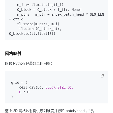
    m_i += tl.math.log(l_i)  

    O_block = O_block / l_i[:, None]  

    m_ptrs = m_ptr + index_batch_head * SEQ_LEN 
+ off_q   

    tl.store(m_ptrs, m_i)  

     tl.store(O_block_ptr, 
网格映射
回顾 Python 包装器里的网格：
 grid = (  

     ceil_div(Lq, 
BLOCK_SIZE_Q), 
B 
* H  

这个 2D 网格映射提供序列维度并行和 batch/head 并行。