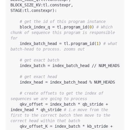
BLOCK_SIZE_KV:tl.constexpr, 
STAGE:tl.constexpr):  

# get the id of this program instance  
    block_index_q = tl.program_id(
0
) 
# Which 
chunk of sequence this program is responsible 
for  
    index_batch_head = tl.program_id(
1
) 
# what 
batch-head to process. zooms out  
# get exact batch   
    index_batch = index_batch_head // NUM_HEADS  

# get exact head   
    index_head = index_batch_head % NUM_HEADS  

# create offsets to get the index of 
sequences we are going to process  
    qkv_offset = index_batch * qb_stride + 
index_head * qh_stride 
# i.e move from the 
first to the correct batch then move to the 
correct head within that batch   
    qkv_offset_K = index_batch * kb_stride + 