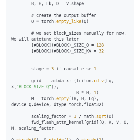
        B, H, Lk, D = V.shape  

        # create the output buffer  

        O = torch.
empty_like
(Q)  

        # we set block_sizes manually for now. 
We will autotune this later  

        [#BLOCK](#BLOCK)_SIZE_Q = 
128
        [#BLOCK](#BLOCK)_SIZE_KV = 
32
        stage = 
3
 if causal else 
1
        grid = lambda x: (triton.
cdiv
(Lq, 
x[
"BLOCK_SIZE_Q"
]),  

                          B * H, 
1
)  

        M = torch.
empty
((B, H, Lq), 
device=Q.device, dtype=torch.float32)  

        scaling_factor = 
1
 / math.
sqrt
(D)  

        fwd_flash_attn_kernel[grid](Q, K, V, O, 
M, scaling_factor,  

Q.
stride
(
0
), Q.
stride
(
1
), Q.
stride
(
2
), 