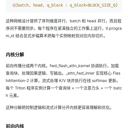
Q
[batch, head, q_block : q_block+BLOCK_SIZE_Q]
这种网格设计提供了序列维度并行、batch 和 head 并行，而且程
序间不需要同步。每个程序在紧凑独立的工作集上运行，tl.progra
m_id 结合显式步幅算术把每个实例映射到对应内存切片。
内核分解
前向传播分成两个内核。fwd_flash_attn_kernel 协调执行，加载
查询块、处理因果逻辑、写输出。_attn_fwd_inner 实现核心 Flas
hAttention-2 计算，流式处理 K/V 块并执行在线 softmax 更新。
每个 Triton 程序实例计算一个查询块 × 一个注意力头 × 一个 batc
h 元素。
这种分解把控制逻辑和流式计算分开内核更容易理解和优化。
前向内核