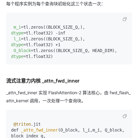
每个程序实例为每个查询块初始化这三个状态一次：
m_i
=tl.zeros((BLOCK_SIZE_Q,), 
dtype
=tl.float32) -inf  

l_i
=tl.zeros((BLOCK_SIZE_Q,), 
dtype
=tl.float32) +1  

O_block
=tl.zeros((BLOCK_SIZE_Q, HEAD_DIM), 
dtype
流式注意力内核 _attn_fwd_inner
_attn_fwd_inner 实现 FlashAttention-2 算法核心，由 fwd_flash_
attn_kernel 调用，一次处理一个查询块。
@triton
.jit  

def 
_attn_fwd_inner
(O_block, l_i,m_i, Q_block, 
block_index_q,  
