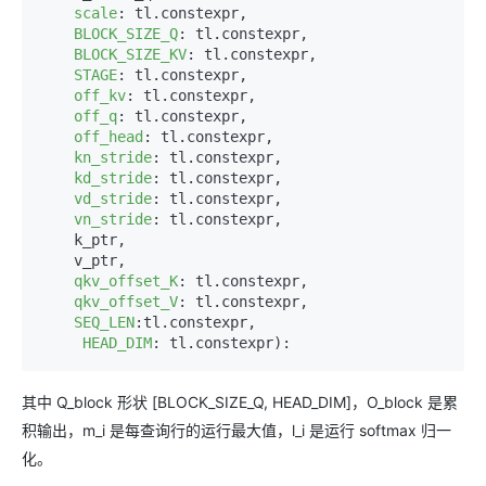
scale
: tl.constexpr,  

BLOCK_SIZE_Q
: tl.constexpr,  

BLOCK_SIZE_KV
: tl.constexpr,  

STAGE
: tl.constexpr,  

off_kv
: tl.constexpr,  

off_q
: tl.constexpr,  

off_head
: tl.constexpr,  

kn_stride
: tl.constexpr,  

kd_stride
: tl.constexpr,  

vd_stride
: tl.constexpr,  

vn_stride
: tl.constexpr,  

    k_ptr,  

    v_ptr,  

qkv_offset_K
: tl.constexpr,  

qkv_offset_V
: tl.constexpr,  

SEQ_LEN
:tl.constexpr,  

HEAD_DIM
其中 Q_block 形状 [BLOCK_SIZE_Q, HEAD_DIM]，O_block 是累
积输出，m_i 是每查询行的运行最大值，l_i 是运行 softmax 归一
化。