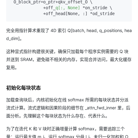
 O_block_ptr=o_ptr+qkv_offset_O \  

             +off_
q[:, None]
 *on_stride \  

完全用指针算术重现了 4D 索引 Q[batch, head, q_positions, hea
d_dim]。
这种显式指针构建很关键，确保只加载每个程序实例需要的 Q 块
并送到 SRAM，避免碰不相关的内存，实现合并访问，最大化缓存
复用。
初始化每块状态
加载查询块后，内核初始化在线 softmax 所需的每块状态并分派
流式计算。流式逻辑和因果阶段的细节在 _attn_fwd_inner 里，后
面分析。先理解这个每块状态为什么存在、代表什么。
为了在迭代 K 和 V 块时正确增量计算 softmax，需要追踪三个
量：运行最大值 m_i、运行 softmax 分母 l_i、未归一化加权和 O_