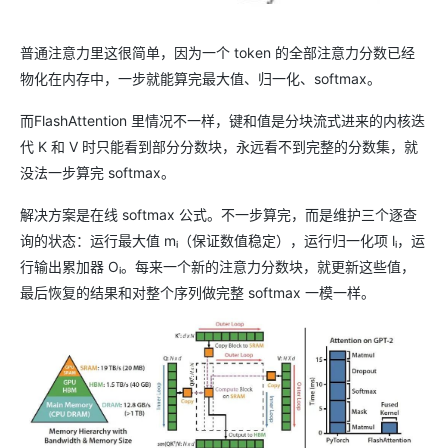
普通注意力里这很简单，因为一个 token 的全部注意力分数已经
物化在内存中，一步就能算完最大值、归一化、softmax。
而FlashAttention 里情况不一样，键和值是分块流式进来的内核迭
代 K 和 V 时只能看到部分分数块，永远看不到完整的分数集，就
没法一步算完 softmax。
解决方案是在线 softmax 公式。不一步算完，而是维护三个逐查
询的状态：运行最大值 mᵢ（保证数值稳定），运行归一化项 lᵢ，运
行输出累加器 Oᵢ。每来一个新的注意力分数块，就更新这些值，
最后恢复的结果和对整个序列做完整 softmax 一模一样。