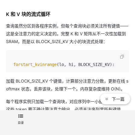
K 和 V 块的流式循环
查询虽然分区到各程序实例，但每个查询块必须关注所有键值——
这是全注意力的定义决定的。完整 K 和 V 矩阵从不一次性加载到
SRAM，而是以 BLOCK_SIZE_KV 大小的块流式处理：
forstart_kvinrange
加载 BLOCK_SIZE_KV 个键值，计算部分注意力分数，更新在线 s
oftmax 状态，丢弃该块，处理下一个。内存复杂度维持 O(N)。
下一篇
每个程序实例只加载一个查询块，对应序列中一小部分 token。但
这些 token 要正确计算注意力输出，必须关注序列里所有键值。
这是自注意力定义决定的：每个查询都要和每个键比较。FlashAtt
目录
ention 没改这个算法要求，只改计算调度方式。键值逐块流式进
来，累积到输出，立刻丢弃，内存占用小，结果精确。一些新的注