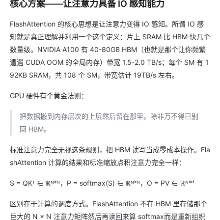
核心方案——让注意力具备 IO 感知能力
FlashAttention 的核心思想是让注意力变得 IO 感知。所谓 IO 感
知就是真正理解并利用一个这个定义：片上 SRAM 比 HBM 快几个
数量级。NVIDIA A100 有 40-80GB HBM（也就是那个让你频繁
遭遇 CUDA OOM 的全局内存）带宽 1.5-2.0 TB/s；每个 SM 有 1
92KB SRAM，共 108 个 SM，带宽估计 19TB/s 左右。
GPU 硬件有个黄金法则：
把数据搬到内存层次的上层然后留在那里。除非万不得已别
回 HBM。
标准注意力完全无视这条规则，把 HBM 读写当成零成本操作。Fla
shAttention 计算的结果和标准缩放点积注意力完全一样：
S = QKᵀ ∈ ℝᴺˣᴺ，P = softmax(S) ∈ ℝᴺˣᴺ，O = PV ∈ ℝᴺˣᵈ
区别在于计算的调度方式。FlashAttention 不在 HBM 里存储那个
巨大的 N × N 注意力矩阵然后再读回来算 softmax而是重新组织