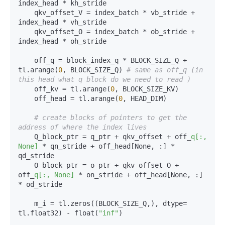
index_head * kh_stride  

    qkv_offset_V = index_batch * vb_stride + 
index_head * vh_stride  

    qkv_offset_O = index_batch * ob_stride + 
index_head * oh_stride  

    off_q = block_index_q * BLOCK_SIZE_Q + 
tl.arange(
0
, BLOCK_SIZE_Q) 
# same as off_q (in 
this head what q block do we need to read )  
    off_kv = tl.arange(
0
, BLOCK_SIZE_KV)  

    off_head = tl.arange(
0
, HEAD_DIM)  

# create blocks of pointers to get the 
address of where the index lives   
    Q_block_ptr = q_ptr + qkv_offset + off_
q[:, 
None]
 * qn_stride + off_head[None, :] * 
qd_stride  

    O_block_ptr = o_ptr + qkv_offset_O + 
off_
q[:, None]
 * on_stride + off_head[None, :] 
* od_stride  

    m_i = tl.zeros((BLOCK_SIZE_Q,), dtype= 
tl.float32) - float(
"inf"
)  
