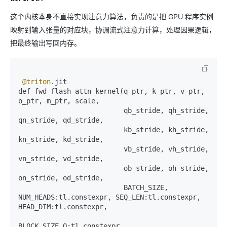
这个内核本身不直接实现注意力算法，负责的是把 GPU 程序实例
映射到输入张量的对应块，协调流式注意力计算，处理因果逻辑，
把最终输出写回内存。
@triton
.jit  

def fwd_flash_attn_kernel(q_ptr, k_ptr, v_ptr, 
o_ptr, m_ptr, scale,  

                          qb_stride, qh_stride, 
qn_stride, qd_stride,  

                          kb_stride, kh_stride, 
kn_stride, kd_stride,  

                          vb_stride, vh_stride, 
vn_stride, vd_stride,  

                          ob_stride, oh_stride, 
on_stride, od_stride,  

                          BATCH_SIZE, 
NUM_HEADS:tl.constexpr, SEQ_LEN:tl.constexpr, 
HEAD_DIM:tl.constexpr,   

BLOCK_SIZE_Q:tl.constexpr, 