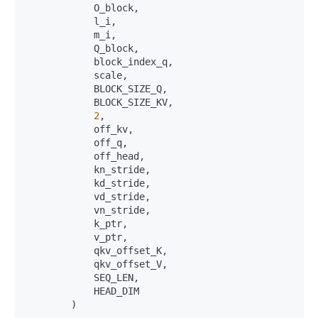
            O_block,  

            l_i,  

            m_i,   

            Q_block,   

            block_index_q,  

            scale,   

            BLOCK_SIZE_Q,  

            BLOCK_SIZE_KV,   

2
,  

            off_kv,  

            off_q,  

            off_head,  

            kn_stride,  

            kd_stride,  

            vd_stride,  

            vn_stride,   

            k_ptr,  

            v_ptr,  

            qkv_offset_K,  

            qkv_offset_V,  

            SEQ_LEN,   

            HEAD_DIM  

        )  
