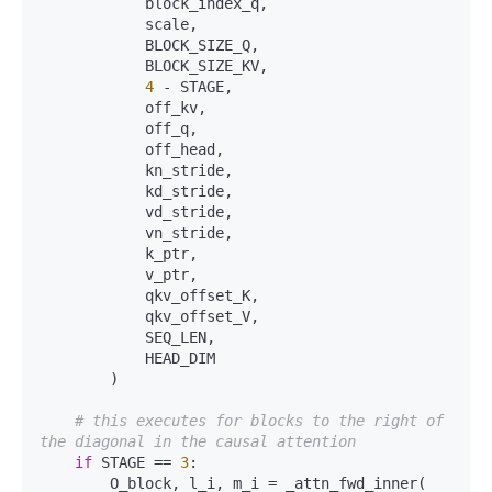
            block_index_q,  

            scale,   

            BLOCK_SIZE_Q,  

            BLOCK_SIZE_KV,   

4
 - STAGE,  

            off_kv,  

            off_q,  

            off_head,  

            kn_stride,  

            kd_stride,  

            vd_stride,  

            vn_stride,   

            k_ptr,  

            v_ptr,  

            qkv_offset_K,  

            qkv_offset_V,  

            SEQ_LEN,   

            HEAD_DIM  

        )  

# this executes for blocks to the right of 
the diagonal in the causal attention  
if
 STAGE == 
3
:  

        O_block, l_i, m_i = _attn_fwd_inner(  
