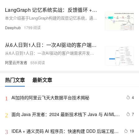
LangGraph 记忆系统实战：反馈循环 + 动态 Prompt 让 AI 持续学习
本文介绍基于LangGraph构建的双层记忆系统，通过短期与长期记忆协同，实现AI代理的持续学习。短期记忆管理会话内上下文，长期记忆跨会话存储用户偏好与决策，结合人机协作反馈循环，动态更新提示词，使代理具备个性化响应与行为进化能力。
Deephub
1799
从6人日到1人日：一次AI驱动的客户端需求开发实战
从6人日到1人日：一次AI驱动的客户端需求开发实战
阿里云开发者
559
热门文章
最新文章
AI加持的阿里云飞天大数据平台技术揭秘
4
1
面向 Java 开发者：2024 最新技术栈下 Java 与 AI/ML 
7
2
融合的实操详尽指南
IDEA + 通义灵码 AI 程序员：快速构建 DDD 后端工程模
19
3
板