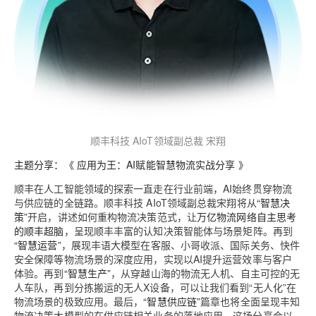
顺丰科技 AIoT领域副总裁 宋翔
主题分享：《 应用为王：AI赋能智慧物流实战分享 》
顺丰在人工智能领域的探索一直走在行业前端，AI始终贯穿物流
与供应链的全链路。顺丰科技 AIoT领域副总裁宋翔将从
“智慧决
策”
开启，讲述如何重构物流决策范式，让
万亿物流网络自主思考
的顺丰超脑
，呈现顺丰丰富的认知决策智能体与场景矩阵。再到
“智慧运营”
，展现丰语大模型在客服、小哥收派、国际关务、快件
安全保障等物流场景的深度应用，实现以AI提升运营效率与客户
体验。再到
“智慧生产”
，从穿越山海的物流无人机、自主可控的无
人车队，再到分拣搬运的无人X设备，可以让我们看到“无人化”在
物流场景的极致应用。最后，
“智慧供应链”
篇章也将全面呈现丰知
物流决策大模型的在供应链相关业务的落地应用。这场分享会以