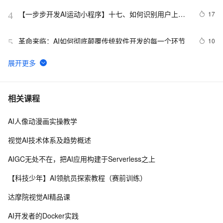
【一步步开发AI运动小程序】十七、如何识别用户上传
17
4
视频中的人体、运动、动作、姿态？
革命来临：AI如何彻底颠覆传统软件开发的每一个环节
10
5
AI计算机视觉笔记七：基于mediapipe的虚拟鼠标控制
11
6
固特异（Goodyear）利用人工智能和物联网实现数字化
7
7
相关课程
转型的惊人方式
AI人像动漫画实操教学
 AI产品经理的技术必修课：从工具应用到系统设计  
14
8
视觉AI技术体系及趋势概述
89.4K star！这个开源LLM应用开发平台，让你轻松构建
7
9
AIGC无处不在，把AI应用构建于Serverless之上
AI工作流！
ModelScope联手OpenDataLab：直接调用7000+开源
11
10
【科技少年】AI领航员探索教程（赛前训练）
数据集，赋能AI模型加速研发
达摩院视觉AI精品课
AI开发者的Docker实践