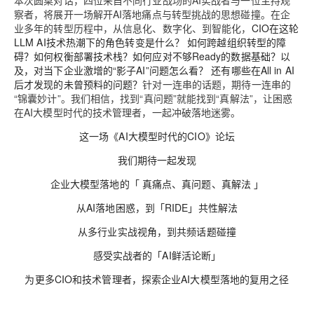
察者，将展开一场解开AI落地痛点与转型挑战的思想碰撞。在企
业多年的转型历程中，从信息化、数字化、到智能化，
CIO在这轮
LLM AI技术热潮下的角色转变是什么？ 如何跨越组织转型的障
碍？如何权衡部署技术栈？如何应对不够Ready的数据基础？以
及，对当下企业激增的“影子AI”问题怎么看？ 还有哪些在All in AI
后才发现的未曾预料的问题？
针对一连串的话题，期待一连串的
“锦囊妙计”。我们相信，找到“真问题”就能找到“真解法”，让困惑
在AI大模型时代的技术管理者，一起冲破落地迷雾。
这一场《AI大模型时代的CIO》论坛
我们期待一起发现
企业大模型落地的「 真痛点、真问题、真解法 」
从AI落地困惑，到「RIDE」共性解法
从多行业实战视角，到共频话题碰撞
感受实战者的「AI鲜活论断」
为更多CIO和技术管理者，探索企业AI大模型落地的复用之径