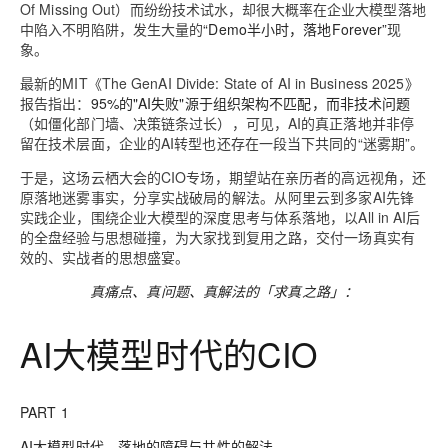
Of Missing Out）而纷纷技术试水，却很大概率在企业大模型落地
中陷入不明陷阱，发生大量的
“Demo半小时，落地Forever”
现
象。
最新的MIT《The GenAI Divide: State of AI in Business 2025》
报告指出：
95%的"AI失败"源于组织架构不匹配，而非技术问题
（如僵化部门墙、决策链条过长），可见，AI的真正落地并非停
留在技术层面，企业的AI转型也还存在一段当下共同的“迷雾期”。
于是，这场云栖大会的CIO专场，期望站在亲历者的高远视角，还
原落地迷雾事实，分享实战破局的解法。从阿里云到多家AI先锋
实践企业，围绕企业大模型的深度思考与体系落地，以All in AI后
的全盘经验与思想碰撞，为大家找到复用之路，交付一场真实有
效的、实战者的思想盛宴。
真痛点、真问题、真解法的「求真之路」：
AI大模型时代的CIO
PART 1
AI大模型时代，落地的障碍与共性的解法