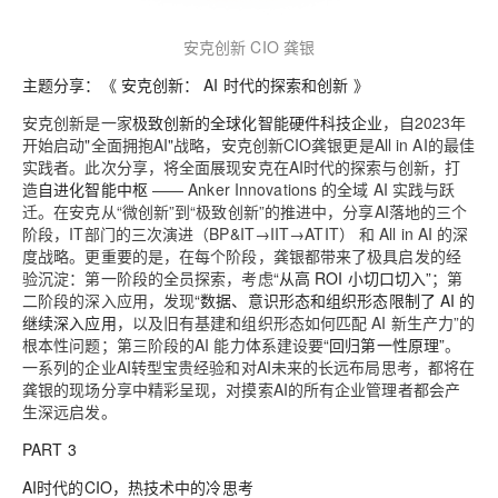
安克创新 CIO 龚银
主题分享：《 安克创新： AI 时代的探索和创新 》
安克创新是一家
极致创新的全球化智能硬件科技企业
，自2023年
开始启动"全面拥抱AI"战略，安克创新CIO龚银更是All in AI的最佳
实践者。此次分享，将全面展现安克在AI时代的探索与创新，打
造
自进化智能中枢
—— Anker Innovations 的全域 AI 实践与跃
迁。在安克从“微创新”到“极致创新”的推进中，分享AI落地的三个
阶段，IT部门的三次演进（BP&IT→IIT→ATIT） 和 All in AI 的深
度战略。更重要的是，在每个阶段，龚银都带来了极具启发的经
验沉淀：第一阶段的全员探索，考虑
“从高 ROI 小切口切入”
；第
二阶段的深入应用，发现
“数据、意识形态和组织形态限制了 AI 的
继续深入应用
，以及旧有基建和组织形态如何匹配 AI 新生产力”的
根本性问题；第三阶段的AI 能力体系建设要
“回归第一性原理”
。
一系列的企业AI转型宝贵经验和对AI未来的长远布局思考，都将在
龚银的现场分享中精彩呈现，对摸索AI的所有企业管理者都会产
生深远启发。
PART 3
AI时代的CIO，热技术中的冷思考