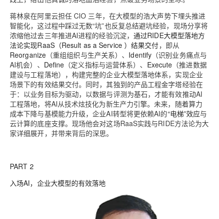
蒋林泉在阿里云担任 CIO 三年，在大模型的浩大声势下埋头推进
智能化，这过程中踩过无数“坑”也反复总结避坑经验，现场分享将
浓缩他过去三年推进AI进程的经验沉淀，
通过RIDE大模型落地方
法论实现RaaS（Result as a Service ）结果交付
，即从
Reorganize
（重组组织与生产关系）、
Identify
（识别业务痛点与
AI机会）、
Define
（定义指标与运营体系）、
Execute
（推进数据
建设与工程落地），构建完整的企业大模型落地体系，实现企业
场景下的有效结果交付。同时，其独到的产品工程金字塔经验在
于：以业务目标为驱动，以数据与评测为基石，才能有效推动AI
工程落地，将AI从技术炫技化为新生产力引擎。未来，随着算力
成本下降与基模能力升级，企业AI转型将更依赖AI的
“电梯”效应
与
云计算的底座支撑。现场他会对这场RaaS实践与RIDE方法论为大
家详细展开，并带来背后的深思。
PART 2
入场AI，企业大模型的有效落地