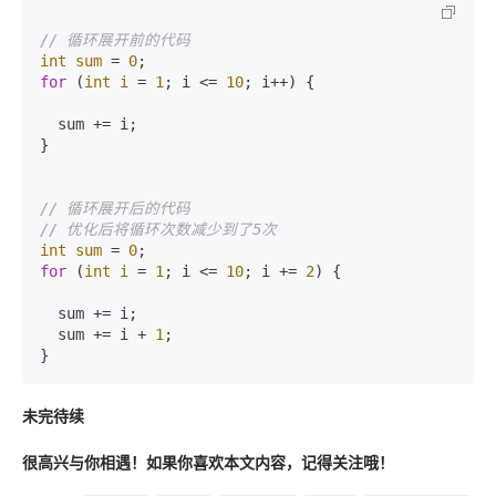
// 循环展开前的代码
int
sum
=
0
for
 (
int
i
=
1
; i <= 
10
; i++) {

  sum += i;

}

// 循环展开后的代码
// 优化后将循环次数减少到了5次
int
sum
=
0
for
 (
int
i
=
1
; i <= 
10
; i += 
2
) {

  sum += i;

  sum += i + 
1
;

未完待续
很高兴与你相遇！如果你喜欢本文内容，记得关注哦！