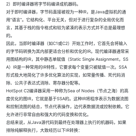
2）即时编译器将字节码编译成机器码。
对于即时编译器，字节码直接被视为一种IR，是Java虚拟机的通
用“语言”。它结构化、平台无关，但对于进行复杂的全局优化而
言，其基于栈的指令格式和较为紧凑的表示方式并不总是最理想
的。
因此，当即时编译器（如C1或C2）开始工作时，它首先会将输入
的字节码转换为其内部更适合分析和优化的IR。现代编译器通常采
用图结构的IR，其中静态单赋值（Static Single Assignment，SS
A）IR是一种常用的IR特性，它要求每个变量只被赋值一次。SSA
形式极大地简化了许多优化算法的实现，如常量传播、死代码消
除、公共子表达式消除、寄存器分配等。
HotSpot C2编译器采用一种称为Sea of Nodes（节点之海）的高
度优化的图IR，它就是基于SSA的。这种IR将程序表示为数据流图
和控制流图的结合，节点代表操作，边代表数据流或控制依赖。它
允许进行非常自由和强大的代码变换和优化。
总结来说，从Java源代码到最终在处理器上执行的机器码，如果
排除纯解释执行，大致经历以下IR转换：