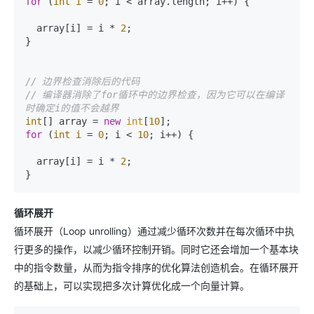
for
 (
int
i
=
0
; i < array.length; i++) {

  array[i] = i * 
2
;

}

// 边界检查消除后的代码
// 编译器消除了for循环中的边界检查，因为它可以在编译
时确定i的值不会越界
int
[] array = 
new
int
[
10
for
 (
int
i
=
0
; i < 
10
; i++) {

  array[i] = i * 
2
;

循环展开
循环展开（Loop unrolling）通过减少循环次数并在每次循环中执
行更多的操作，以减少循环控制开销。同时它还会增加一个基本块
中的指令数量，从而为指令排序的优化算法创造机会。在循环展开
的基础上，可以实现把多次计算优化成一个向量计算。