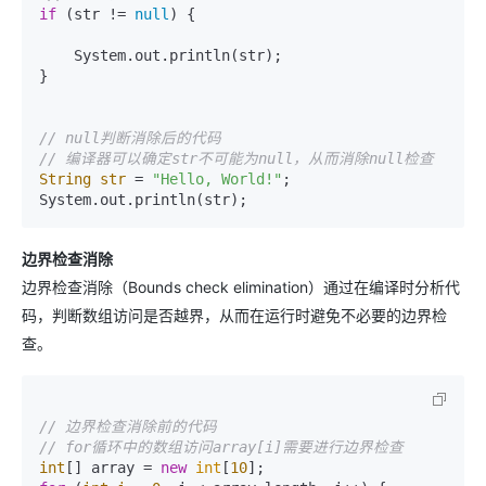
if
 (str != 
null
) {

    System.out.println(str);

}    

// null判断消除后的代码
// 编译器可以确定str不可能为null，从而消除null检查
String
str
=
"Hello, World!"
;

边界检查消除
边界检查消除（Bounds check elimination）通过在编译时分析代
码，判断数组访问是否越界，从而在运行时避免不必要的边界检
查。
// 边界检查消除前的代码
// for循环中的数组访问array[i]需要进行边界检查
int
[] array = 
new
int
[
10