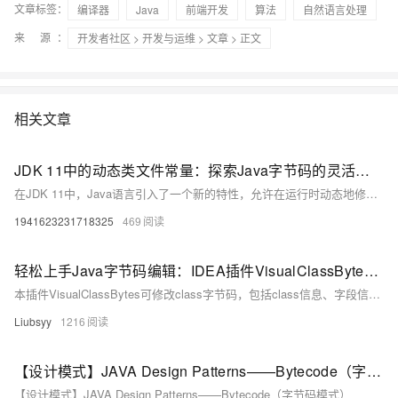
文章标签：
编译器
Java
前端开发
算法
自然语言处理
来 源：
开发者社区
>
开发与运维
>
文章
> 正文
相关文章
JDK 11中的动态类文件常量：探索Java字节码的灵活性与动态性
在JDK 11中，Java语言引入了一个新的特性，允许在运行时动态地修改类文件常量。这一特性为Java开发者提供了更大的灵活性，使他们能够根据需要在运行时更改类文件中的常量值。本文将深入探讨动态类文件常量的工作原理、优点、限制以及在实际项目中的应用。
1941623231718325
469
轻松上手Java字节码编辑：IDEA插件VisualClassBytes全方位解析
本插件VisualClassBytes可修改class字节码，包括class信息、字段信息、内部类，常量池和方法等。
Liubsyy
1216
【设计模式】JAVA Design Patterns——Bytecode（字节码模式）
【设计模式】JAVA Design Patterns——Bytecode（字节码模式）