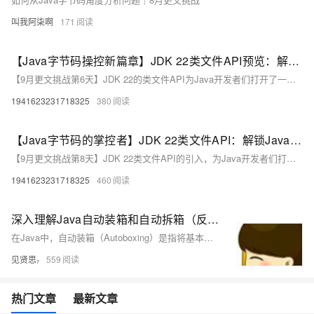
叫我阿柒啊
171
【Java字节码操控新篇章】JDK 22类文件API预览：解锁Java底层的无限可能！
【9月更文挑战第6天】JDK 22的类文件API为Java开发者们打开了一扇通往Java底层世界的大门。通过这个API，我们可以更加深入地理解Java程序的工作原理，实现更加灵活和强大的功能。虽然目前它还处于预览版阶段，但我们已经可以预见其在未来Java开发中的重要地位。让我们共同期待Java字节码操控新篇章的到来！
1941623231718325
380
【Java字节码的掌控者】JDK 22类文件API：解锁Java深层次的奥秘，赋能开发者无限可能！
【9月更文挑战第8天】JDK 22类文件API的引入，为Java开发者们打开了一扇通往Java字节码操控新世界的大门。通过这个API，我们可以更加深入地理解Java程序的底层行为，实现更加高效、可靠和创新的Java应用。虽然目前它还处于预览版阶段，但我们已经可以预见其在未来Java开发中的重要地位。让我们共同期待Java字节码操控新篇章的到来，并积极探索类文件API带来的无限可能！
1941623231718325
460
深入理解Java自动装箱和自动拆箱（反编译字节码理解每条指令）
在Java中，自动装箱（Autoboxing）是指将基本数据类型（如int、char等）自动转换为其对应的包装类（如Integer、Character等）的过程。而自动拆箱（Unboxing）则是将包装类的对象转换回其对应的基本数据类型的操作。这些特性从Java SE 5开始被引入，以方便开发者在处理基本类型和其包装类之间进行转换。 下面是一个简短的摘要： - **自动装箱**：当基本类型赋值给包装类时，例如 `Integer i = 1;`，Java会自动调用Integer的`valueOf()`方法，将int转换为Integer对象。对于数值在-128到127之间的int，会使用Int
见贤思₇
559
热门文章
最新文章