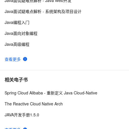
Java面试疑难点解析 - Java Web开发
Java 注解 阐释 hibernate ORM
3
9
Java面试疑难点解析 - 系统架构及项目设计
java 中的多线程   内部类实现 数据共享 和 Runnable实
8
10
Java编程入门
现数据共享
Java面向对象编程
Java高级编程
查看更多
相关电子书
Spring Cloud Alibaba - 重新定义 Java Cloud-Native
The Reactive Cloud Native Arch
JAVA开发手册1.5.0