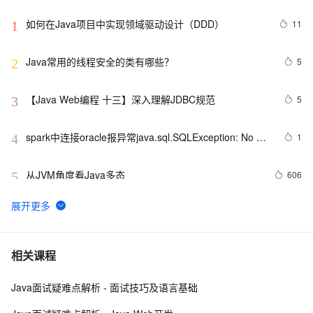
如何在Java项目中实现领域驱动设计（DDD）
11
1
Java常用的线程安全的类有哪些？
5
2
【Java Web编程 十三】深入理解JDBC规范
5
3
spark中连接oracle报异常java.sql.SQLException: No 
1
4
suitable driver
从JVM角度看Java多态
606
5
WebKit  上的JS直接使用Java Bean
578
6
Java 图书管理系统详解
7
7
相关课程
Java面试疑难点解析 - 面试技巧及语言基础
Java线程：新特征-原子量
719
8