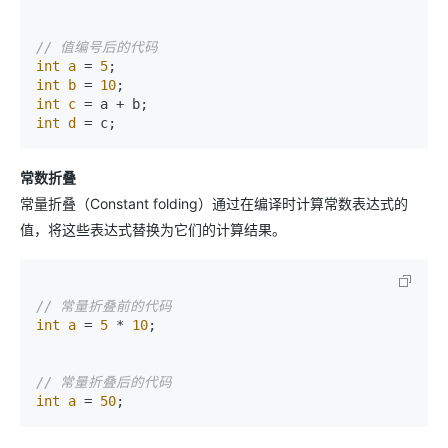
// 值编号后的代码
int
a
=
5
int
b
=
10
int
c
=
int
d
=
常数折叠
常量折叠（Constant folding）通过在编译时计算常数表达式的
值，将这些表达式替换为它们的计算结果。
// 常量折叠前的代码
int
a
=
5
 * 
10
;

// 常量折叠后的代码
int
a
=
50