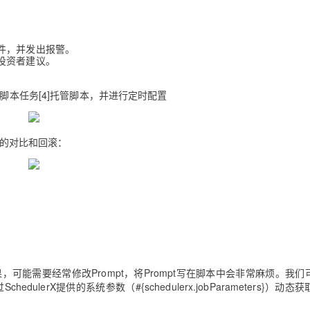
AI 应用
10分钟微调：让0.6B模型媲美235B模
多模态数据信
件，并发出报警。
型
依托云原生高可用架构,实现Dify私有化部署
投资者建议。
用1%尺寸在特定领域达到大模型90%以上效果
一个 AI 助手
超强辅助，Bol
即刻拥有 DeepSeek-R1 满血版
erX的脚本任务[4]托管脚本，并进行定时配置
在企业官网、通讯软件中为客户提供 AI 客服
多种方案随心选，轻松解锁专属 DeepSeek
本的对比和回滚：
，可能需要经常修改Prompt，将Prompt写在脚本中会非常麻烦。我们
chedulerX提供的系统参数（#{schedulerx.jobParameters}）动