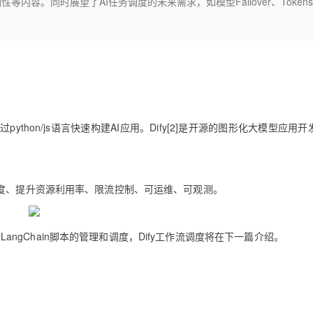
容。同时展望了AI任务调度的未来需求，如模型Failover、Token
Deepseek-v4-pro
HappyHors
同享
万小智 AI 建站低至 15元/月
Qoder CN
AI 短剧/漫剧
云原生数据库 
快递物流查询
WordPress
成为服务伙
高校合作
点，立即开启云上创新
覆盖公网/内网、递归/权威、移动APP等全场景解析服务
送.CN域名，送备案服务码
基于千问大模型等，支持代码智能生成、研发智能问答
AI助力短剧
态智能体模型
旗舰 MoE 大模型，百万上下文与顶尖推理能力
图生视频，流
Ubuntu
服务生态伙伴
云工开物
企业应用
Works
Night Plan 支持 Qwen 3.8-Max
云原生大数据计算服务 MaxCompute
AI 办公
容器服务 Kub
NEW
GLM-5.2
Wan2.7-T
Red Hat
30+ 款产品免费体验
Data Agent 驱动的一站式 Data+AI 开发治理平台
夜间 5 折，Qwen/Meoo/TokenPlan 客户专享
面向分析的企业级SaaS模式云数据仓库
AI智能应用
提供一站式管
科研合作
视觉 Coding、空间感知、多模态思考等全面升级
1M上下文，专为长程任务能力而生
ERP
堂（旗舰版）
SUSE
智能客服
CRM
防护产品
2个月
自动承接线索
建站小程序
python/js语言快速构建AI应用。Dify[2]是开源的图形化大模型应用
OA 办公系统
AI 应用构建
大模型原生
力提升
财税管理
模板建站
Qoder
大模型服务平台百炼-应用模版
HOT
NEW
面向真实软件
个人版上线、团队版降价；千问3.8-Max首发发尝鲜
丰富多元化的应用模版和解决方案
400电话
定制建站
调度、提升资源利用率、限流控制、可运维、可观测。
万有无界
大模型服务平台百炼-智能体
方案
广告营销
模板小程序
的模型效果
灵活可视化地构建企业级 Agent
定制小程序
行LangChain脚本的管理和调度，Dify工作流调度将在下一篇介绍。
秒悟
人工智能平台 PAI
APP 开发
云端极速 AI 
新一代 AI 视频生成模型，深度适配广告营销等场景
AI Native 的算法工程平台，一站式完成建模、训练、推理服务部署
建站系统