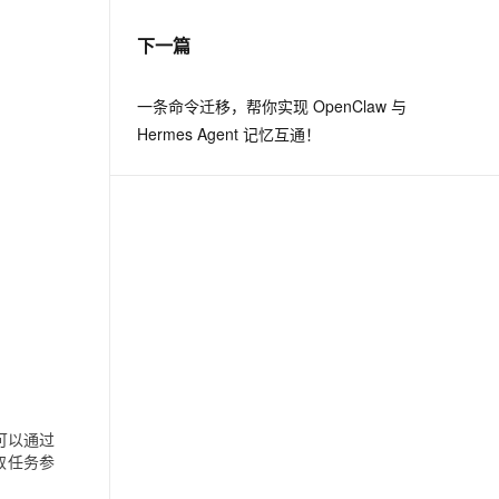
下一篇
息提取
与 AI 智能体进行实时音视频通话
从文本、图片、视频中提取结构化的属性信息
构建支持视频理解的 AI 音视频实时通话应用
一条命令迁移，帮你实现 OpenClaw 与
t.diy 一步搞定创意建站
构建大模型应用的安全防护体系
Hermes Agent 记忆互通！
通过自然语言交互简化开发流程,全栈开发支持
通过阿里云安全产品对 AI 应用进行安全防护
可以通过
态获取任务参