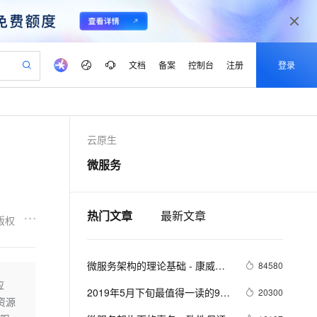
文档
备案
控制台
注册
登录
验
作计划
器
AI 活动
专业服务
服务伙伴合作计划
开发者社区
加入我们
产品动态
服务平台百炼
阿里云 OPC 创新助力计划
云原生
一站式生成采购清单，支持单品或批量购买
io：打造专属 AI 语音助手
S产品伙伴计划（繁花）
峰会
CS
造的大模型服务与应用开发平台
一句话生成原生可编辑精美 PPT 文稿
AI 生产力先锋
Al MaaS 服务伙伴赋能合作
域名
博文
Careers
至高可申请百万元
Qwen3.8-Max 模型上线
微服务
开启高性价比 AI 编程新体验
弹性可伸缩的云计算服务
Qwen-Audio-3.0-Realtime 端到端实时语音角色扮演
输入一句话想法, 轻松生成专业的 PPT
先锋实践拓展 AI 生产力的边界
Token 补贴，五大权
计划
海大会
伙伴信用分合作计划
商标
问答
社会招聘
益加速 OPC 成功
eek-V4-Pro
SS
一键部署幻兽帕鲁游戏服务器
飞天发布时刻
HOT
Open Search 向量检索版支
划
备案
电子书
校园招聘
pSeek-V4-Pro
视频创作，一键激活电商全链路生产力
稳定、安全、高性价比、高性能的云存储服务
一键购买专属联机服务器，轻松开启游戏
所见，即是所愿
持视频检索 Pipeline 功能
热门文章
最新文章
更多支持
版权
划
公司注册
镜像站
视频生成
语音识别与合成
专属 QwenPaw
漫剧工坊：一站式动画创作平台
AI 实训营
HOT
应用身份服务 (IDaaS)
合作伙伴培训与认证
划
上云迁移
站生成，高效打造优质广告素材
全接入的云上超级电脑
从聊天伙伴进化为能主动干活的本地数字员工
快速生产连贯的高质量长漫剧
从基础到进阶，Agent 创客手把手教你
OpenClaw 管理能力上线
微服务架构的理论基础 - 康威定
lScope
84580
我要反馈
e-1.1-T2V
Qwen3-TTS-Flash
查询合作伙伴
n Alibaba Cloud ISV 合作
代维服务
律
建企业门户网站
10 分钟搭建微信、支付宝小程序
应
MaxCompute MaxFrame 提
畅细腻的高质量视频
离线语音合成大模型，多语言方言自适应，低延迟高稳定
2019年5月下旬最值得一读的9本
20300
创新加速
ope
登录合作伙伴管理后台
我要建议
站，无忧落地极速上线
以可视化方式快速构建移动和 PC 门户网站
国内短信简单易用，安全可靠，秒级触达，全球覆盖200+国家和地区。
高效部署网站，快速应用到小程序
供自动弹性内存功能
资源
技术书籍（微服务架构、算法、