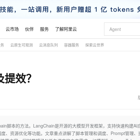
云市场
伙伴
服务
了解阿里云
服务
云原生可观测
云消息队列
容器服务
探索云世界
AI 特惠
数据与 API
成为产品伙伴
企业增值服务
最佳实践
价格计算器
AI 场景体
基础软件
产品伙伴合
阿里云认证
市场活动
配置报价
大模型
自助选配和估算价格
新方式
睿译宝，AI翻译排版一步到位
智启 AI 普惠权益
产品生态集成认证中心
企业支持计划
云上春晚
域名与网站
千问官方 MaaS 平台，为开发者和 Agent 而生，新用户赠送 1 亿 + tokens 额度
Qwen Aud
AI Coding
阿里云Maa
2026 阿里云
云服务器 E
为企业打
数据集
Windows
大模型认证
模型
NEW
NEW
度及提效？
交付可用成果
值低价云产品抢先购
上传文档即自动完成翻译和格式还原
至高享 1亿+免费 tokens，加速 Al 应用落地
提供智能易用的域名与建站服务
智能编程，一键
安全可靠、
产品生态伙伴
专家技术服务
云上奥运之旅
弹性计算合作
阿里云中企出
手机三要素
宝塔 Linux
全部认证
价格优势
有专属领域专家
GLM-5.2：长任务时代开源旗舰模型
阿里云 OPC 创新助力计划
千问大模型
即刻拥有 DeepS
AI 电商营销
对象存储 O
大模型
产品生态伙伴工作台
企业增值服务台
云栖战略参考
云存储合作计
云栖大会
身份实名认证
CentOS
训练营
推动算力普惠，释放技术红利
最高返9万
多领域专家智能体,一键组建 AI 虚拟交付团队
快速构建应用程序和网站，即刻迈出上云第一步
至高百万元 Token 补贴，加速一人公司成长
多元化、高性能、安全可靠的大模型服务
真正可用的 1M 上下文,一次完成代码全链路开发
轻松解锁专属 Dee
从图文生成到
云上的中国
数据库合作计
活动全景
短信
Docker
图片和
站式影视创作平台
Hermes Agent，打造自进化智能体
Token Plan 模型订阅计划
数字证书管理服务（原SSL证书）
5 分钟轻松部署
AI 广告创作
无影云电脑
企业成长
NEW
信息公告
看见新力量
云网络合作计
OCR 文字识别
JAVA
证享300元代金券
可视化编排打通从文字构思到成片全链路闭环
全托管，含MySQL、PostgreSQL、SQL Server、MariaDB多引擎
自主进化，持久记忆，越用越聪明
Qwen3.8-Max 首发尝鲜，限时加量 10 倍，夜间低至2折
实现全站HTTPS，呈现可信的WEB访问
图文、视频一
随时随地安
魔搭 Mode
Kimi-K3
HappyHors
NEW
loud
服务实践
官网公告
金融模力时刻
Salesforce O
版
发票查验
全能环境
Claude Code + GStack 打造工程团队
千问办公，限时限量积分加倍
Qoder
低代码高效构
AI 建站
短信服务
Chain脚本的方法。LangChain是开源的大模型开发框架，支持快速构建AI
型
NEW
作计划
Kimi 最新旗舰模型，长程编程与推理利器
让文字生成流
计划
创新中心
魔搭 ModelSc
健康状态
理服务
让AI从“聊天伙伴”进化为能干活的“数字员工”
安装技能 GStack，拥有专属 AI 工程团队
你的AI工作搭子，覆盖日常办公高频场景
面向真实软件的智能体编程平台
0 代码专业建
定时调度、资源优化等功能。文章重点讲解了脚本管理和调度、Prompt管理、
客户案例
天气预报查询
操作系统
态合作计划