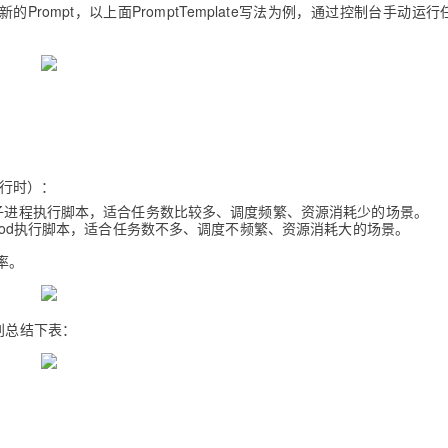
新的Prompt，以上面PromptTemplate写法为例，通过控制台手动运
。
运行时）：
fork一个子进程执行脚本，适合任务数比较多、调度频繁、资源消耗少的场景。
执行弹一个Pod执行脚本，适合任务数不多、调度不频繁、资源消耗大的场景。
率。
别总结下表：