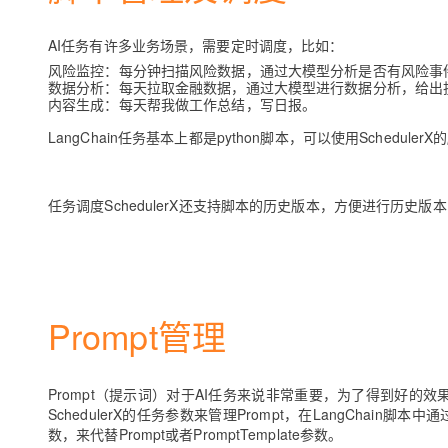
大模型解决方案
迁移与运维管理
AI任务有许多业务场景，需要定时调度，比如：
快速部署 Dify，高效搭建 
风险监控：每分钟扫描风险数据，通过大模型分析是否有风险事
专有云
数据分析：每天拉取金融数据，通过大模型进行数据分析，给出
内容生成：每天帮我做工作总结，写日报。
10 分钟在聊天系统中增加
LangChain任务基本上都是python脚本，可以使用Schedul
任务调度SchedulerX还支持脚本的历史版本，方便进行历史版
Prompt管理
Prompt（提示词）对于AI任务来说非常重要，为了得到好的效果
SchedulerX的任务参数来管理Prompt，在LangChain脚本中通过S
数，来代替Prompt或者PromptTemplate参数。