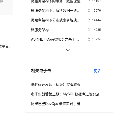
安全
s限
微服务架构下的事务一致性保证
16107
我要投诉
e-1.1-I2V
Cosyvoice-V3-Flash
大数据等书籍）！
PolarDB
上云场景组合购
Milvus 弹性伸缩功能新增节
伴
漫剧创作，剧本、分镜、视频高效生成
100%兼容MySQL、PostgreSQL，兼容Oracle，支持集中和分布式
覆盖90%+业务场景，专享组合折扣价
点支持范围
畅自然，细节丰富
高表现力语音合成大模型，语音克隆听感自然
微服务架构下，解决数据一致性
15676
VPN
问题的实践
ernetes 版 ACK
云聚AI 严选权益
微服务架构下分布式事务解决方
AI 原生数据库服务发布
14444
SSL 证书
2V
Fun-ASR
，一键激活高效办公新体验
理容器应用的 K8s 服务
精选AI产品，从模型到应用全链提效
Agent 数据网关
案 —— 阿里GTS
文戏情感细腻自然，动作戏激烈拳拳到肉，实现更强表演能力
支持中英文自由切换，具备更强的噪声鲁棒性
微服务架构
堡垒机
14035
AI 用量加速计划
云原生数据库 PolarDB
防火墙
ASP.NET Core微服务之基于
13724
、识别商机，让客服更高效、服务更出色。
新老同享，达量后返
Agentic Database 发布
Consul实现服务治理（2）
开发平台，
主机安全
应用
基于微服务和Docker的PaaS云平
12965
台架构设计
从 SOA 到微服务，企业分布式应
10439
千问办公
NEW
AI 应用及服务市场
用架构在云原生时代如何重塑？
的智能体编程平台
一站式AI生产力平台
延迟加载算法微服务的模型
7933
相关电子书
更多
AI 应用
伶鹊
企业级人与Agent协作平台，接入和调度多个数字员工
智能客服平台，对话机器人、对话分析、智能外呼
大模型
低代码开发师（初级）实战教程
大模型服务平台百炼 - 全妙
自然语言处理
冬季实战营第三期：MySQL数据库进阶实战
应用创作平台
多模态内容创作工具，已接入 DeepSeek
数据标注
阿里巴巴DevOps 最佳实践手册
机器学习