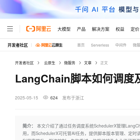
大模型
产品
解决方案
权益
定价
开发者社区
首页
Serverless
中间件
微
大模型
产品
解决方案
权益
定价
云市场
伙伴
服务
了解阿里云
精选产品
精选解决方案
普惠上云
产品定价
精选商城
成为销售伙伴
售前咨询
为什么选择阿里云
千问AI平台
开发者社区
云原生
微服务
文章
正文
了解云产品的定价详情
大模型服务平台百炼
千问办公，解锁你的工作
普惠上云 官方力荐
分销伙伴
在线服务
网站建设
什么是云计算
大
LangChain脚本如何调
大模型服务与应用平台
企业级Agent产品，直接
云服务器38元/年起，超
咨询伙伴
多端小程序
技术领先
云上成本管理
售后服务
轻量应用服务器
Agency Agents：拥
官方推荐返现计划
大模型
精选产品
精选解决方案
Salesforce 国际版订阅
稳定可靠
管理和优化成本
推荐新用户得奖励，单订单
销售伙伴合作计划
2025-05-15
624
发布于浙江
自助服务
友盟天域
安全合规
人工智能与机器学习
AI
文本生成
云数据库 RDS
HappyHorse 打造一
云工开物
无影生态合作计划
在线服务
观测云
分析师报告
高校专属算力普惠，学生认
计算
互联网应用开发
Qwen3.8-Max
HOT
Salesforce On Alibaba C
工单服务
Tuya 物联网平台阿里云
研究报告与白皮书
人工智能平台 PAI
快速拥有专属 OpenClaw
简介：
本文介绍了通过任务调度系统SchedulerX管理Lang
大模
Consulting Partner 合
大数据
容器
智能体时代全能旗舰模型
免费试用
短信专区
一站式AI开发、训练和推
用，而SchedulerX可托管AI任务，提供脚本版本管理、
蓝凌 OA
AI 大模型销售与服务生
现代化应用