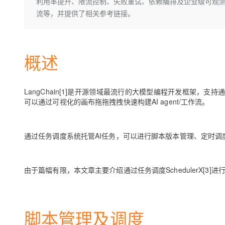
存储
天池大赛
利用率提升、限流控制、失败重试、依赖编排及企业级可观测性等内
Qwen3.7-Plus
云解析DNS
解决方案免费试用 新老
电子合同
流等，并提供了相关参考链接。
最高领取价值200元试用
能看、能想、能动手的多模
安全
网络与CDN
AI 算法大赛
畅捷通
大数据开发治理平台 Data
AI 产品 免费试用
网络
安全
云开发大赛
Qwen3-VL-Plus
Tableau 订阅
1亿+ 大模型 tokens 和 
概述
可观测
入门学习赛
中间件
AI空中课堂在线直播课
云防火墙
140+云产品 免费试用
上云与迁云
云原生的云上边界网络安全
产品新客免费试用，最长1
数据库
生态解决方案
LangChain[1]是开源领域最流行的大模型编程开发框架，支持通过
大模型服务
企业出海
大模型ACA认证体验
可以通过可视化的画布拖拖拽拽快速构建AI agent/工作流。
大数据计算
助力企业全员 AI 认知与能
行业生态解决方案
千问AI平台-Token Plan
政企业务
媒体服务
开发者生态解决方案
通过任务调度系统托管AI任务，可以进行脚本版本管理、定时
企业服务与云通信
千问AI平台-模型体验
AI 开发和 AI 应用解决
在线体验全尺寸、多种模态
域名与网站
由于篇幅有限，本文章主要介绍通过任务调度SchedulerX[3]进
Happy 系列大模型
终端用户计算
Serverless
脚本管理及调度
开发工具