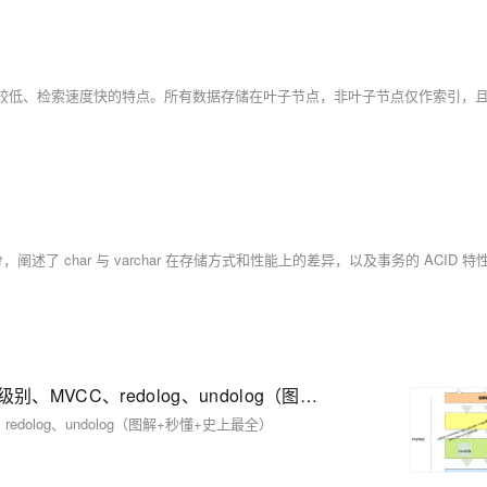
mysql底层原理：索引、慢查询、 sql优化、事务、隔离级别、MVCC、redolog、undolog（图解+秒懂+史上最全）
dolog、undolog（图解+秒懂+史上最全）