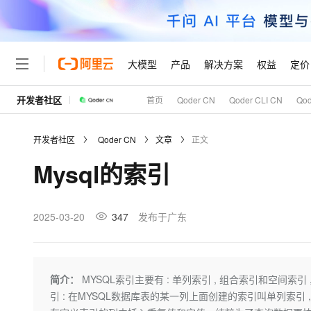
大模型
产品
解决方案
权益
定价
开发者社区
首页
Qoder CN
Qoder CLI CN
Qo
大模型
产品
解决方案
权益
定价
云市场
伙伴
服务
了解阿里云
精选产品
精选解决方案
普惠上云
产品定价
精选商城
成为销售伙伴
售前咨询
为什么选择阿里云
千问AI平台
开发者社区
Qoder CN
文章
正文
了解云产品的定价详情
大模型服务平台百炼
睿译宝，AI翻译排版一
普惠上云 官方力荐
分销伙伴
在线服务
网站建设
什么是云计算
大
Mysql的索引
大模型服务与应用平台
上传文档即自动完成翻译和
云服务器38元/年起，超
咨询伙伴
多端小程序
技术领先
云上成本管理
售后服务
轻量应用服务器
GLM-5.2：长任务时代
官方推荐返现计划
大模型
精选产品
精选解决方案
Salesforce 国际版订阅
稳定可靠
管理和优化成本
推荐新用户得奖励，单订单
销售伙伴合作计划
2025-03-20
347
发布于广东
自助服务
友盟天域
安全合规
人工智能与机器学习
AI
文本生成
云数据库 RDS
Hermes Agent，打造
云工开物
无影生态合作计划
在线服务
观测云
分析师报告
自主进化，持久记忆，越用
高校专属算力普惠，学生认
计算
互联网应用开发
Qwen3.8-Max
HOT
Salesforce On Alibaba C
工单服务
Tuya 物联网平台阿里云
研究报告与白皮书
人工智能平台 PAI
快速拥有专属 OpenClaw
简介：
MYSQL索引主要有 : 单列索引 , 组合索引和空间
大模
Consulting Partner 合
大数据
容器
智能体时代全能旗舰模型
免费试用
短信专区
一站式AI开发、训练和推
引 : 在MYSQL数据库表的某一列上面创建的索引叫单列索引 
蓝凌 OA
AI 大模型销售与服务生
现代化应用