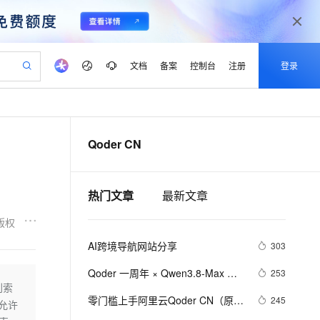
文档
备案
控制台
注册
登录
验
作计划
器
AI 活动
专业服务
服务伙伴合作计划
开发者社区
加入我们
产品动态
服务平台百炼
阿里云 OPC 创新助力计划
Qoder CN
一站式生成采购清单，支持单品或批量购买
可编辑精美 PPT 文稿
S产品伙伴计划（繁花）
峰会
CS
造的大模型服务与应用开发平台
Agency Agents：拥有专属领域专家
AI 生产力先锋
Al MaaS 服务伙伴赋能合作
域名
博文
Careers
PolarDB Agentic Database
至高可申请百万元
 轻松生成专业的 PPT
开启高性价比 AI 编程新体验
弹性可伸缩的云计算服务
先锋实践拓展 AI 生产力的边界
发布
多领域专家智能体,一键组建 AI 虚拟交付团队
Token 补贴，五大权
计划
海大会
伙伴信用分合作计划
商标
问答
社会招聘
热门文章
最新文章
益加速 OPC 成功
帕鲁游戏服务器
SS
HappyHorse 打造一站式影视创作平台
飞天发布时刻
HOT
秒悟 Meoo CLI 支持一键部
划
备案
电子书
校园招聘
联机服务器，轻松开启游戏
视频创作，一键激活电商全链路生产力
稳定、安全、高性价比、高性能的云存储服务
所见，即是所愿
署项目至阿里云账号
可视化编排打通从文字构思到成片全链路闭环
更多支持
版权
划
公司注册
镜像站
视频生成
语音识别与合成
 智能体与工作流应用
漫剧工坊：一站式动画创作平台
AI 实训营
Flink OSS 支持
AI跨境导航网站分享
303
合作伙伴培训与认证
划
上云迁移
站生成，高效打造优质广告素材
全接入的云上超级电脑
通过阿里云百炼高效搭建AI应用,助力高效开发
快速生产连贯的高质量长漫剧
从基础到进阶，Agent 创客手把手教你
AssumeRole 角色自定义
lScope
我要反馈
e-1.1-T2V
Qwen3-TTS-Flash
Qoder 一周年 × Qwen3.8-Max 正
253
查询合作伙伴
n Alibaba Cloud ISV 合作
代维服务
建企业门户网站
10 分钟搭建微信、支付宝小程序
列索
百炼 Qwen3.7-Flash 系列模
式上线，多重好礼限时领
畅细腻的高质量视频
离线语音合成大模型，多语言方言自适应，低延迟高稳定
创新加速
ope
零门槛上手阿里云Qoder CN（原灵
登录合作伙伴管理后台
我要建议
245
站，无忧落地极速上线
以可视化方式快速构建移动和 PC 门户网站
国内短信简单易用，安全可靠，秒级触达，全球覆盖200+国家和地区。
高效部署网站，快速应用到小程序
型发布
，允许
码）：免费社区版、Credits额度与