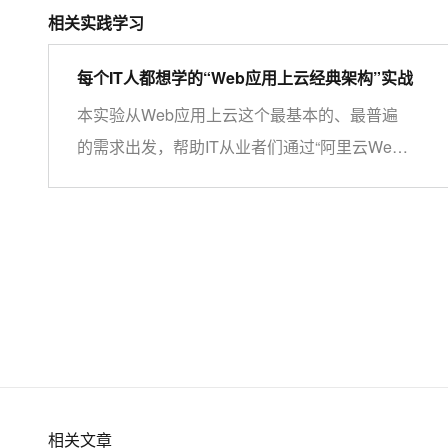
大模型解决方案
相关实践学习
迁移与运维管理
快速部署 Dify，高效搭建 
每个IT人都想学的“Web应用上云经典架构”实战
专有云
本实验从Web应用上云这个最基本的、最普遍
10 分钟在聊天系统中增加
的需求出发，帮助IT从业者们通过“阿里云Web
应用上云解决方案”，了解一个企业级Web应用
上云的常见架构，了解如何构建一个高可用、可
扩展的企业级应用架构。
相关文章