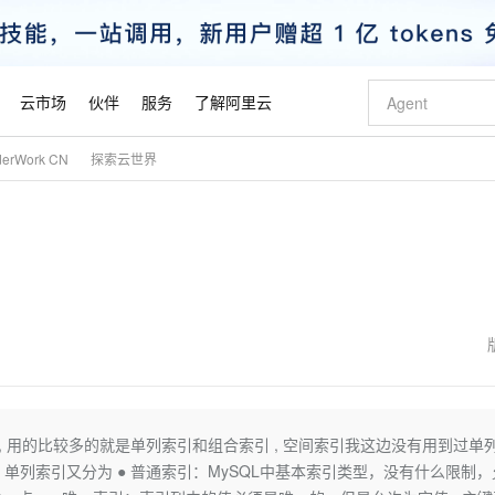
云市场
伙伴
服务
了解阿里云
derWork CN
探索云世界
AI 特惠
数据与 API
成为产品伙伴
企业增值服务
最佳实践
价格计算器
AI 场景体
基础软件
产品伙伴合
阿里云认证
市场活动
配置报价
大模型
自助选配和估算价格
步到位
智启 AI 普惠权益
产品生态集成认证中心
企业支持计划
云上春晚
域名与网站
Qwen Audio：打造专属 AI 语音助手
千问官方 MaaS 平台，为开发者和 Agent 而生，新用户赠送 1 亿 + tokens 额度
一句话生成原生
AI Coding
阿里云Maa
2026 阿里云
云服务器 E
为企业打
数据集
Windows
大模型认证
模型
NEW
NEW
格式还原
值低价云产品抢先购
至高享 1亿+免费 tokens，加速 Al 应用落地
提供智能易用的域名与建站服务
Qwen-Audio-3.0-Realtime 端到端实时语音角色扮演
输入一句话想法,
智能编程，一键
安全可靠、
产品生态伙伴
专家技术服务
云上奥运之旅
弹性计算合作
阿里云中企出
手机三要素
宝塔 Linux
全部认证
价格优势
开源旗舰模型
即刻拥有 DeepSeek-V4-Pro
阿里云 OPC 创新助力计划
千问大模型
一键部署幻兽
AI 电商营销
对象存储 O
大模型
产品生态伙伴工作台
企业增值服务台
云栖战略参考
云存储合作计
云栖大会
身份实名认证
CentOS
训练营
推动算力普惠，释放技术红利
最高返9万
真正可用的 1M 上下文,一次完成代码全链路开发
快速构建应用程序和网站，即刻迈出上云第一步
轻松解锁专属 DeepSeek-V4-Pro
至高百万元 Token 补贴，加速一人公司成长
多元化、高性能、安全可靠的大模型服务
一键购买专属
从图文生成到
云上的中国
数据库合作计
活动全景
短信
Docker
图片和
自进化智能体
5 分钟轻松部署专属 QwenPaw
Token Plan 模型订阅计划
数字证书管理服务（原SSL证书）
高效搭建 AI
AI 广告创作
无影云电脑
企业成长
NEW
HOT
信息公告
看见新力量
云网络合作计
OCR 文字识别
JAVA
越聪明
证享300元代金券
全托管，含MySQL、PostgreSQL、SQL Server、MariaDB多引擎
Qwen3.8-Max 首发尝鲜，限时加量 10 倍，夜间低至2折
实现全站 HTTPS，呈现可信的 Web 访问
从聊天伙伴进化为能主动干活的本地数字员工
图文、视频一
随时随地安
魔搭 Mode
Kimi-K3
HappyHors
NEW
loud
服务实践
官网公告
金融模力时刻
Salesforce O
版
发票查验
全能环境
Claude Code + GStack 打造工程团队
千问办公，限时限量积分加倍
Qoder
低代码高效构
AI 建站
短信服务
索引 , 用的比较多的就是单列索引和组合索引 , 空间索引我这边没有用到过单
型
NEW
作计划
Kimi 最新旗舰模型，长程编程与推理利器
让文字生成流
计划
创新中心
魔搭 ModelSc
健康状态
理服务
让AI从“聊天伙伴”进化为能干活的“数字员工”
安装技能 GStack，拥有专属 AI 工程团队
你的AI工作搭子，覆盖日常办公高频场景
面向真实软件的智能体编程平台
0 代码专业建
, 单列索引又分为 ● 普通索引：MySQL中基本索引类型，没有什么限制
客户案例
天气预报查询
操作系统
态合作计划