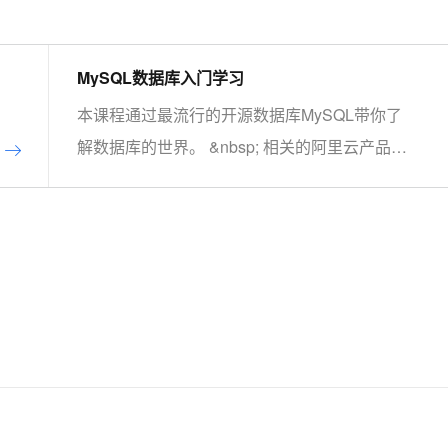
AI 应用
10分钟微调：让0.6B模型媲美235B模
多模态数据信
型
MySQL数据库入门学习
依托云原生高可用架构,实现Dify私有化部署
用1%尺寸在特定领域达到大模型90%以上效果
本课程通过最流行的开源数据库MySQL带你了
一个 AI 助手
超强辅助，Bol
即刻拥有 DeepSeek-R1 满血版
在企业官网、通讯软件中为客户提供 AI 客服
解数据库的世界。 &nbsp; 相关的阿里云产品：
多种方案随心选，轻松解锁专属 DeepSeek
云数据库RDS MySQL 版 阿里云关系型数据库
RDS（Relational Database Service）是一种稳
定可靠、可弹性伸缩的在线数据库服务，提供容
灾、备份、恢复、迁移等方面的全套解决方案，
彻底解决数据库运维的烦恼。 了解产品详
情:&nbsp;https://www.aliyun.com/product/rds/mysql