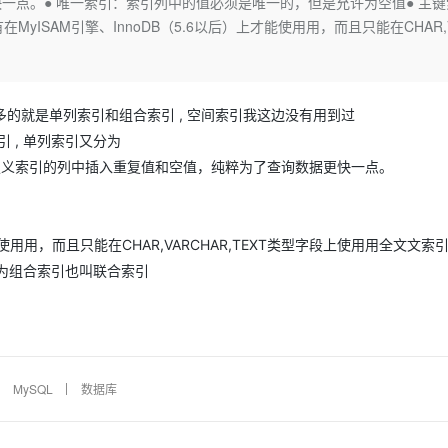
一点。● 唯一索引：索引列中的值必须是唯一的，但是允许为空值● 主键
Deepseek-v4-pro
HappyHors
同享
万小智 AI 建站低至 15元/月
Qoder CN
AI 短剧/漫剧
云原生数据库 
快递物流查询
WordPress
成为服务伙
yISAM引擎、InnoDB（5.6以后）上才能使⽤用，而且只能在CHAR,
高校合作
点，立即开启云上创新
覆盖公网/内网、递归/权威、移动APP等全场景解析服务
送.CN域名，送备案服务码
基于千问大模型等，支持代码智能生成、研发智能问答
AI助力短剧
态智能体模型
旗舰 MoE 大模型，百万上下文与顶尖推理能力
图生视频，流
Ubuntu
服务生态伙伴
云工开物
企业应用
Works
Night Plan 支持 Qwen 3.8-Max
云原生大数据计算服务 MaxCompute
AI 办公
容器服务 Kub
NEW
GLM-5.2
Wan2.7-T
Red Hat
30+ 款产品免费体验
Data Agent 驱动的一站式 Data+AI 开发治理平台
夜间 5 折，Qwen/Meoo/TokenPlan 客户专享
面向分析的企业级SaaS模式云数据仓库
AI智能应用
提供一站式管
科研合作
视觉 Coding、空间感知、多模态思考等全面升级
1M上下文，专为长程任务能力而生
的比较多的就是单列索引和组合索引 , 空间索引我这边没有用到过
ERP
堂（旗舰版）
SUSE
智能客服
 , 单列索引又分为
CRM
防护产品
2个月
自动承接线索
在定义索引的列中插入重复值和空值，纯粹为了查询数据更快一点。
建站小程序
OA 办公系统
AI 应用构建
大模型原生
力提升
财税管理
模板建站
Qoder
大模型服务平台百炼-应用模版
HOT
NEW
能使⽤用，而且只能在CHAR,VARCHAR,TEXT类型字段上使⽤用全⽂文索
面向真实软件
个人版上线、团队版降价；千问3.8-Max首发发尝鲜
丰富多元化的应用模版和解决方案
400电话
定制建站
 称为组合索引也叫联合索引
万有无界
大模型服务平台百炼-智能体
方案
广告营销
模板小程序
的模型效果
灵活可视化地构建企业级 Agent
）
定制小程序
秒悟
人工智能平台 PAI
APP 开发
云端极速 AI 
新一代 AI 视频生成模型，深度适配广告营销等场景
AI Native 的算法工程平台，一站式完成建模、训练、推理服务部署
MySQL
数据库
建站系统