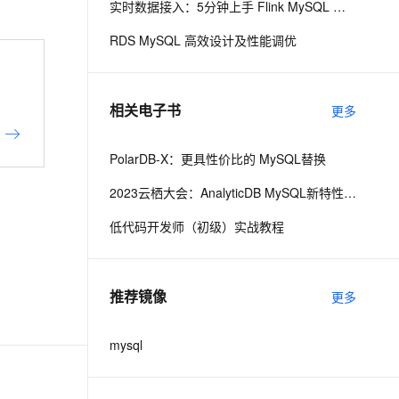
实时数据接入：5分钟上手 Flink MySQL 连接器
RDS MySQL 高效设计及性能调优
息提取
与 AI 智能体进行实时音视频通话
从文本、图片、视频中提取结构化的属性信息
构建支持视频理解的 AI 音视频实时通话应用
t.diy 一步搞定创意建站
构建大模型应用的安全防护体系
相关电子书
更多
通过自然语言交互简化开发流程,全栈开发支持
通过阿里云安全产品对 AI 应用进行安全防护
PolarDB-X：更具性价比的 MySQL替换
2023云栖大会：AnalyticDB MySQL新特性介绍
低代码开发师（初级）实战教程
推荐镜像
更多
&nbsp;
mysql