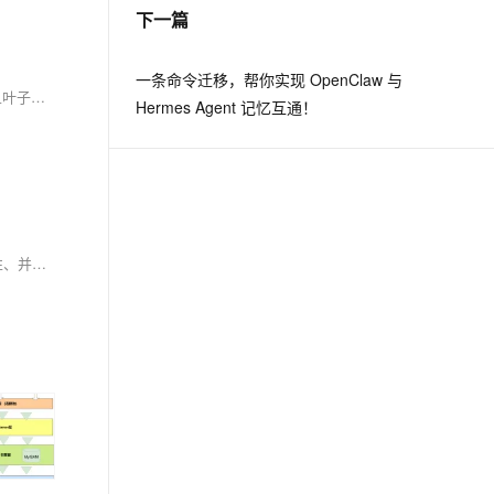
下一篇
一条命令迁移，帮你实现 OpenClaw 与
MySQL中默认使用B+tree索引，它是一种多路平衡搜索树，具有树高较低、检索速度快的特点。所有数据存储在叶子节点，非叶子节点仅作索引，且叶子节点形成双向链表，便于区间查询。
Hermes Agent 记忆互通！
本文系统梳理了 MySQL 的核心知识与索引优化策略。在基础概念部分，阐述了 char 与 varchar 在存储方式和性能上的差异，以及事务的 ACID 特性、并发事务问题及对应的隔离级别（MySQL 默认 REPEATABLE READ）。 索引基础部分，详解了 InnoDB 默认的 B+tree 索引结构（多路平衡树、叶子节点存数据、双向链表支持区间查询），区分了聚簇索引（数据与索引共存，唯一）和二级索引（数据与索引分离，多个），解释了回表查询的概念及优化方法，并分析了 B+tree 作为索引结构的优势（树高低、效率稳、支持区间查询）。 索引优化部分，列出了索引创建的六大原则