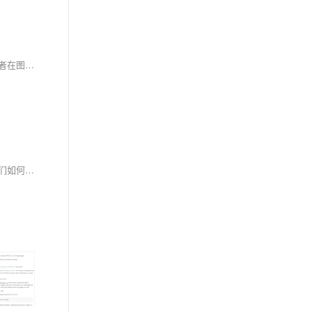
总之，覆盖索引就像是图书馆中那些使得搜索变得极为迅速和简单的工具，一旦正确使用，就会让你的数据库查询飞快而轻便。让数据检索就像是读者在图书目录中以最快速度找到所需信息一样简便。这样的效率和速度，让覆盖索引成为数据库优化师傅们手中的尚方宝剑，既能够提升性能，又能够保持系统的整洁高效。
现在，你或许明白了这两种索引的差异，但任何技术决策都不应仅仅基于理论之上。你可以创建你的数据库实验环境，尝试不同类型的索引，看看它们如何影响性能，感受它们真实的力量。只有这样，你才能熟悉它们，掌握什么时候使用全文索引，什么时候使用常规索引，以适应复杂多变的业务需求。