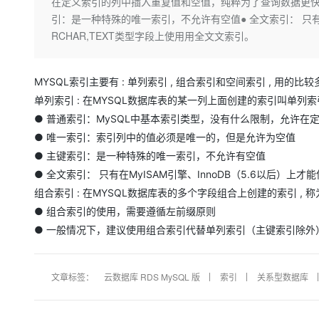
存储
天池大赛
在定义索引的列中插入重复值和空值，纯粹为了查询数据更快
Qwen3.7-Plus
云解析DNS
解决方案免费试用 新老
电子合同
引：是一种特殊的唯一索引，不允许有空值● 全文索引： 只有在M
最高领取价值200元试用
能看、能想、能动手的多模
安全
网络与CDN
AI 算法大赛
RCHAR,TEXT类型字段上使⽤用全⽂文索引。
畅捷通
大数据开发治理平台 Data
AI 产品 免费试用
网络
安全
云开发大赛
Qwen3-VL-Plus
Tableau 订阅
1亿+ 大模型 tokens 和 
MYSQL索引主要有 : 单列索引 , 组合索引和空间索引 , 用
可观测
入门学习赛
中间件
AI空中课堂在线直播课
云防火墙
140+云产品 免费试用
单列索引 : 在MYSQL数据库表的某一列上面创建的索引叫单列索引
上云与迁云
云原生的云上边界网络安全
产品新客免费试用，最长1
数据库
● 普通索引：MySQL中基本索引类型，没有什么限制，允许
生态解决方案
大模型服务
● 唯一索引：索引列中的值必须是唯一的，但是允许为空值
企业出海
大模型ACA认证体验
大数据计算
● 主键索引：是一种特殊的唯一索引，不允许有空值
助力企业全员 AI 认知与能
行业生态解决方案
千问AI平台-Token Plan
政企业务
● 全文索引： 只有在MyISAM引擎、InnoDB（5.6以后）上才
媒体服务
开发者生态解决方案
组合索引 : 在MYSQL数据库表的多个字段组合上创建的索引 ,
企业服务与云通信
千问AI平台-模型体验
● 组合索引的使用，需要遵循左前缀原则
AI 开发和 AI 应用解决
在线体验全尺寸、多种模态
● 一般情况下，建议使用组合索引代替单列索引（主键索引除外
域名与网站
Happy 系列大模型
终端用户计算
文章标签：
云数据库 RDS MySQL 版
索引
关系型数据库
Serverless
开发工具