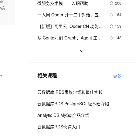
安全
索
我要投诉
e-1.1-I2V
Cosyvoice-V3-Flash
微服务技术栈——入职帮助
208
PolarDB
上云场景组合购
伴
核心功能完整说明
VA
Qoder CN V1.7.0 发布
漫剧创作，剧本、分镜、视频高效生成
100%兼容MySQL、PostgreSQL，兼容Oracle，支持集中和分布式
覆盖90%+业务场景，专享组合折扣价
畅自然，细节丰富
高表现力语音合成大模型，语音克隆听感自然
VPN
一人用 Qoder 开十二个对话，五天
164
写完全部代码
ernetes 版 ACK
云聚AI 严选权益
云安全中心 AI BAS 智能自动
SSL 证书
【新版】阿里云  Qoder CN 功能介
2V
Fun-ASR
159
，一键激活高效办公新体验
理容器应用的 K8s 服务
精选AI产品，从模型到应用全链提效
化模拟渗透攻击产品发布
绍及配置价格表
文戏情感细腻自然，动作戏激烈拳拳到肉，实现更强表演能力
支持中英文自由切换，具备更强的噪声鲁棒性
堡垒机
从 Context 到 Graph：Agent 工程
148
AI 用量加速计划
DataWorks ChatBI 会话支持
的四个层次
防火墙
、识别商机，让客服更高效、服务更出色。
新老同享，达量后返
上传临时文件分析
零成本开启AI编程！阿里云Qoder 
125
CN（原灵码）免费社区版功能、额
主机安全
应用
QoderWork CN是什么？阿里云
117
度规则全解析
QoderWork CN介绍：模型能力、
千问办公
NEW
阿里云Qoder CN全解析：AI编码智
113
AI 应用及服务市场
引。
相关课程
优势、适用场景与支持的订阅计划
更多
的智能体编程平台
一站式AI生产力平台
能体全场景功能深度指南
AI 应用
伶鹊
云数据库 RDS家族介绍和最佳实践
企业级人与Agent协作平台，接入和调度多个数字员工
智能客服平台，对话机器人、对话分析、智能外呼
大模型
云数据库RDS PostgreSQL版基础介绍
大模型服务平台百炼 - 全妙
自然语言处理
Analytic DB MySql产品介绍
应用创作平台
多模态内容创作工具，已接入 DeepSeek
数据标注
云数据库RDS快速入门
机器学习