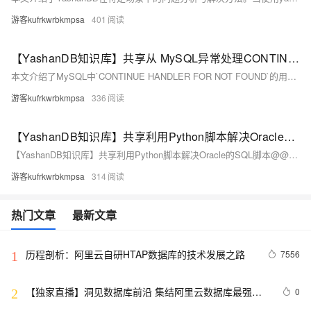
游客kufrkwrbkmpsa
401
【YashanDB知识库】共享从 MySQL异常处理CONTINUE HANDLER的改写方法
本文介绍了MySQL中`CONTINUE HANDLER FOR NOT FOUND`的用法及其在YashanDB中的改写方法。通过一个示例存储过程，展示了如何使用游标和异常处理机制来应对“未找到数据”的情况。在MySQL中，`CONTINUE HANDLER`用于捕获此类异常；而在YashanDB中，则需改用游标的`%NOTFOUND`属性和`NO_DATA_FOUND`异常处理。文章对比了两者的执行效果，帮助用户顺利完成从MySQL到YashanDB的业务迁移。
游客kufrkwrbkmpsa
336
【YashanDB知识库】共享利用Python脚本解决Oracle的SQL脚本@@用法
【YashanDB知识库】共享利用Python脚本解决Oracle的SQL脚本@@用法
游客kufrkwrbkmpsa
314
热门文章
最新文章
历程剖析：阿里云自研HTAP数据库的技术发展之路
7556
1
【独家直播】洞见数据库前沿 集结阿里云数据库最强阵
0
2
容 DTCC 2019 八大亮点抢先看