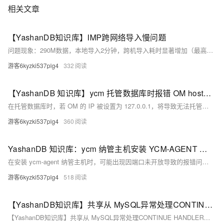
相关文章
【YashanDB知识库】IMP跨网络导入慢问题
问题现象：290M数据，本地导入2分钟，跨机导入耗时显著增加（最高30分钟）。 原因分析：`imp`逐条SQL通过网络传输至yashanDB执行，交互频繁导致性能下降。 影响版本：客户测试环境22.2.8.3。 解决方法：将导入文件上传至与yashanDB同机后使用`imp`，减少网络延迟。 经验总结：优化`imp`工具，支持直接上传文件至服务器端执行，降低网络依赖。
游客6kyzki537plg4
332
【YashanDB 知识库】ycm 托管数据库时报错 OM host ip：127.0.0.1 is not support join to YCM
在托管数据库时，若 OM 的 IP 被设置为 127.0.0.1，将导致无法托管至 YCM，并使数据库失去监控。此问题源于安装时修改了 OM 的监听 IP。解决方法包括：将 OM 的 IP 修改为本机实际 IP 或 0.0.0.0，同时更新 env 文件及 yasom 后台数据库中的相关配置。经验总结指出，应避免非必要的后台 IP 修改，且数据库安装需遵循规范，不使用仅限本机访问的 IP（如 127.0.0.1）。
游客6kyzki537plg4
360
YashanDB 知识库：ycm 纳管主机安装 YCM-AGENT 时报错 “任务提交失败，无法连接主机”
在安装 ycm-agent 纳管主机时，可能出现因端口未开放导致的报错问题。此问题会阻止 YCM 对主机和数据库的监控功能，影响版本为 `yashandb-cloud-manager-23.2.1.100-linux-aarch64.tar`。原因是目标主机（如 10.149.223.121）未开放 9070 或 9071 端口。解决方法包括关闭防火墙、添加白名单或开放指定端口，需与管理员确认操作。处理过程涉及网络检查、端口测试等步骤。端口问题解决后，若再次安装报唯一键错误，需先移除失败主机再重试。
游客6kyzki537plg4
518
【YashanDB知识库】共享从 MySQL异常处理CONTINUE HANDLER的改写方法
【YashanDB知识库】共享从 MySQL异常处理CONTINUE HANDLER的改写方法