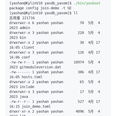
[yashan@KylinV10 yasdb_yasom]$ 
./bin/yasboot
package config join-demo -t SE

[yashan@KylinV10 yasdb_yasom]$ ll

总用量 221716

drwxrwxr-x 6 yashan yashan        70  5月  4  
2023 admin

drwxrwxr-x 3 yashan yashan       220  5月  4  
2023 bin

drwxrwxr-x 2 yashan yashan        30  4月 17 
16
:05
 client

drwxrwxr-x 3 yashan yashan       126  4月 17 
16
:06
 conf

-rw-rw-r-- 1 yashan yashan     10974  5月  4  
2023 gitmoduleversion.dat

-rw
-------
 1 yashan yashan       386  4月 17 
16
:05
 hosts.toml

drwxrwxr-x 2 yashan yashan        65  5月  4  
2023 include

drwxrwxr-x 3 yashan yashan        17  5月  4  
2023 java

-rw-r
--r--
 1 yashan yashan       527  4月 17 
16
:15
 join_demo.toml

drwxr-xr-x 2 yashan yashan      4096  5月  4  