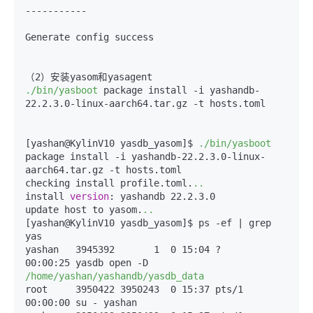
-----------
Generate config success

./bin/yasboot
 package install -i yashandb-
22.2.3.0-linux-aarch64.tar.gz -t hosts.toml

[yashan@KylinV10 yasdb_yasom]$ 
./bin/yasboot
package install -i yashandb-22.2.3.0-linux-
aarch64.tar.gz -t hosts.toml

checking install profile.toml.
..
install 
version
: yashandb 22.2.3.0

update host to yasom.
..
[yashan@KylinV10 yasdb_yasom]$ ps -ef | grep 
yas

yashan   3945392       1  0 15
:04
 ?        
00
:00
:25
 yasdb open -D 
/home/yashan/yashandb/yasdb_data
root     3950422 3950243  0 15
:37
 pts/1    
00
:00
:00
 su - yashan
