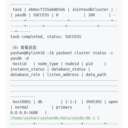
---------
 task | eb0ecf155a0db5e6 | JoinYasdbCluster | -      
------
+
------------------
+
------------------
+
--
------
+
-------
+
---------
+
-------------
+
--------
--
+
------
task completed, status: SUCCESS

（6）查看状态

yashan@KylinV10 ~]$ yasboot cluster status -c 
yasdb -d

 hostid   | node_type | nodeid | pid     | 
instance_status | database_status | 
-----------------------------------------------
-----------------------------------------------
-----------------------------------------------
-----------
 host0001 | db        | 1-1
:1
  | 3945392 | open            
| normal          | primary       | 
0.0.0.0
:1688
   | 
/home/yashan/yashandb/data/yasdb/db-1-1
----------
+
-----------
+
--------
+
---------
+
-----