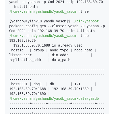
yasdb -u yashan -p Cod-2024 
--ip
 192.168.39.70 
--install-path
/home/yashan/yashandb/yasdb_yasom
 -t se

[yashan@KylinV10 yasdb_yasom]$ 
./bin/yasboot
package config gen 
--cluster
 yasdb -u yashan -p 
Cod-2024 
--ip
 192.168.39.70 
--install-path
/home/yashan/yashandb/yasdb_yasom
 -t se

192.168.39.70

  192.168.39.70
:1688
 is already used

 hostid   | group | node_type | node_name | 
listen_addr        | din_addr           | 
-----------------------------------------------
-----------------------------------------------
-----------------------------------------------
-----------
 host0001 | dbg1  | db        | 1-1       | 
192.168.39.70
:1688
 | 192.168.39.70
:1689
 | 
192.168.39.70
:1690
 | 
/home/yashan/yashandb/yasdb_yasom/data/yasdb
----------
+
-------
+
-----------
+
-----------
+
----
----------------
+
--------------------
+
---------
-----------
+
-----------------------------------