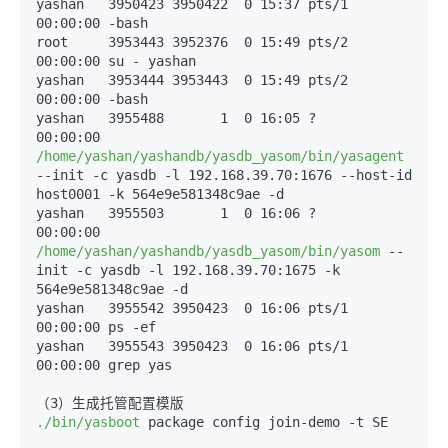
yashan   3950423 3950422  0 15
:37
 pts/1    
00
:00
:00
 -bash

root     3953443 3952376  0 15
:49
 pts/2    
00
:00
:00
 su - yashan

yashan   3953444 3953443  0 15
:49
 pts/2    
00
:00
:00
 -bash

yashan   3955488       1  0 16
:05
 ?        
00
:00
:00
/home/yashan/yashandb/yasdb_yasom/bin/yasagent
--init
 -c yasdb -l 192.168.39.70
:1676
--host-id
host0001 -k 564e9e581348c9ae -d

yashan   3955503       1  0 16
:06
 ?        
00
:00
:00
/home/yashan/yashandb/yasdb_yasom/bin/yasom
--
init
 -c yasdb -l 192.168.39.70
:1675
 -k 
564e9e581348c9ae -d

yashan   3955542 3950423  0 16
:06
 pts/1    
00
:00
:00
 ps -ef

yashan   3955543 3950423  0 16
:06
 pts/1    
00
:00
:00
 grep yas

./bin/yasboot
 package config join-demo -t SE
