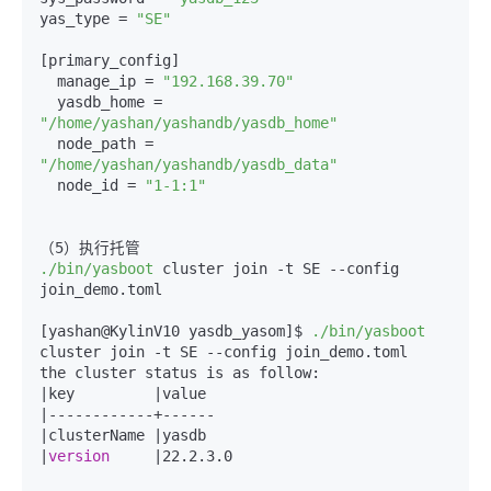
yas_type = 
"SE"
[primary_config]

  manage_ip = 
"192.168.39.70"
  yasdb_home = 
"/home/yashan/yashandb/yasdb_home"
  node_path = 
"/home/yashan/yashandb/yasdb_data"
  node_id = 
"1-1:1"
./bin/yasboot
 cluster join -t SE 
--config
join_demo.toml

[yashan@KylinV10 yasdb_yasom]$ 
./bin/yasboot
cluster join -t SE 
--config
 join_demo.toml

the cluster status is as follow:

|key         |value

|
------------
+
------
|clusterName |yasdb

|
version
     |22.2.3.0
