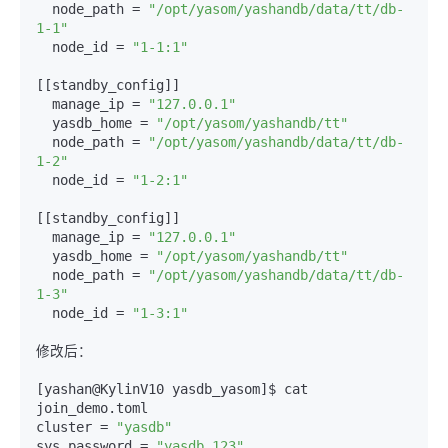
  node_path = 
"/opt/yasom/yashandb/data/tt/db-
1-1"
  node_id = 
"1-1:1"
[[standby_config]]

  manage_ip = 
"127.0.0.1"
  yasdb_home = 
"/opt/yasom/yashandb/tt"
  node_path = 
"/opt/yasom/yashandb/data/tt/db-
1-2"
  node_id = 
"1-2:1"
[[standby_config]]

  manage_ip = 
"127.0.0.1"
  yasdb_home = 
"/opt/yasom/yashandb/tt"
  node_path = 
"/opt/yasom/yashandb/data/tt/db-
1-3"
  node_id = 
"1-3:1"
修改后：

[yashan@KylinV10 yasdb_yasom]$ cat 
join_demo.toml

cluster = 
"yasdb"
sys_password = 
"yasdb_123"