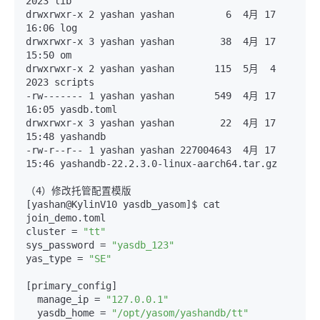
2023 lib

drwxrwxr-x 2 yashan yashan         6  4月 17 
16
:06
 log

drwxrwxr-x 3 yashan yashan        38  4月 17 
15
:50
 om

drwxrwxr-x 2 yashan yashan       115  5月  4  
2023 scripts

-rw
-------
 1 yashan yashan       549  4月 17 
16
:05
 yasdb.toml

drwxrwxr-x 3 yashan yashan        22  4月 17 
15
:48
 yashandb

-rw-r
--r--
 1 yashan yashan 227004643  4月 17 
15
:46
 yashandb-22.2.3.0-linux-aarch64.tar.gz

（4）修改托管配置模版

[yashan@KylinV10 yasdb_yasom]$ cat 
join_demo.toml

cluster = 
"tt"
sys_password = 
"yasdb_123"
yas_type = 
"SE"
[primary_config]

  manage_ip = 
"127.0.0.1"
  yasdb_home = 
"/opt/yasom/yashandb/tt"