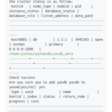
the cluster status is as follow:

 hostid   | node_type | nodeid | pid     | 
instance_status | database_status | 
-----------------------------------------------
-----------------------------------------------
-----------------------------------------------
----
 host0001 | db        | 1-1
:1
  | 3945392 | open            
| normal          | primary       | 
0.0.0.0
:1688
   | 
/home/yashan/yashandb/yasdb_data
----------
+
-----------
+
--------
+
---------
+
-----
------------
+
-----------------
+
---------------
+
----------------
+
-----------------------------
-----
Check success

Are you sure you to add yasdb yasdb to 
yasom[yes/no]: yes

 type | uuid             | name             | 
hostid | index | status  | return_code | 
-----------------------------------------------
-----------------------------------------------