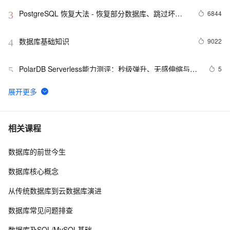
PostgreSQL 恢复大法 - 恢复部分数据库、跳过坏
6844
3
块、修复无法启动的数据库
数据库基础知识
9022
4
PolarDB Serverless能力测评：秒级弹升、无感伸缩与强
5
5
一致性，助您实现高效云数据库管理！
SQLite数据库的备份
12
6
如何在 Oracle 中创建可插入数据库（PDB）？
9
7
相关课程
数据库的前世今生
weblogic连接RAC数据库
4
8
数据库核心概念
「时序数据库」时间序列数据与MongoDB：第一部分-简
2
9
从传统数据库到云数据库演进
介
征文分享｜OceanBase 3.1.2 数据库性能测试探索
7
10
数据库常见问题排查
数据库及SQL/MySQL基础